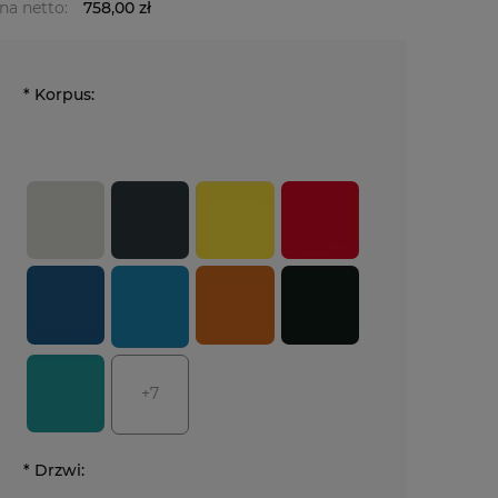
na netto:
758,00 zł
*
Korpus:
+7
*
Drzwi: