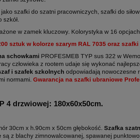
o szafki do szatni pracowniczych, szafki do siłowni
o szkół.
żone w zamek kluczowy. Kolorystyka w 16 opcjach
 sztuk w kolorze szarym RAL 7035 oraz szafki
ema schowkami
PROFESMEB TYP sus 322 w Wemo z na
racy człowieka z rootem udaje się wykonać najlepsze
zaf i szafek szkolnych
odpowiadają nowoczesne r
imi normami.
Gwarancja na szafki ubraniowe Prof
P 4 drzwiowej:
180x60x50cm
.
omór 30cm x h.90cm x 50cm głębokość.
Szafka szat
 są z blachy zimnowalcowanej, spawanej punktowo,