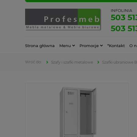
INFOLINIA
503 51
503 51
Strona główna
Menu
Promocje
*Kontakt
O n
Szafy i szafki metalowe
Szafki ubraniowe 