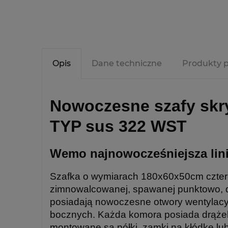
Opis
Dane techniczne
Produkty 
Nowoczesne szafy skr
TYP sus 322 WST
Wemo najnowocześniejsza lini
Szafka o wymiarach 180x60x50cm czter
zimnowalcowanej, spawanej punktowo, dr
posiadają nowoczesne otwory wentylacy
bocznych. Każda komora posiada drążek 
montowane są półki, zamki na kłódkę lu