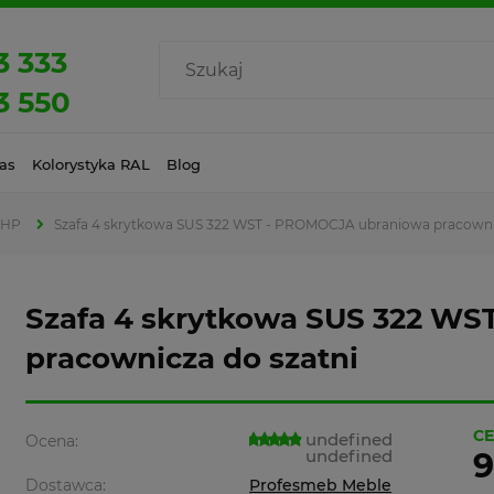
3 333
3 550
as
Kolorystyka RAL
Blog
BHP
Szafa 4 skrytkowa SUS 322 WST - PROMOCJA ubraniowa pracownic
Szafa 4 skrytkowa SUS 322 W
pracownicza do szatni
CE
undefined
Ocena:
undefined
9
Dostawca:
Profesmeb Meble