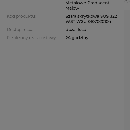
Ce
Metalowe Producent
Malow
Kod produktu:
Szafa skrytkowa SUS 322
WST WSU 0107020104
Dostepność::
duża ilość
Przbliżony czas dostawy::
24 godziny