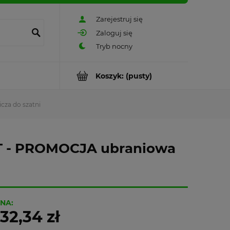
Zarejestruj się
Zaloguj się
Koszyk:
(pusty)
za do szatni
ST - PROMOCJA ubraniowa
NA:
32,34 zł