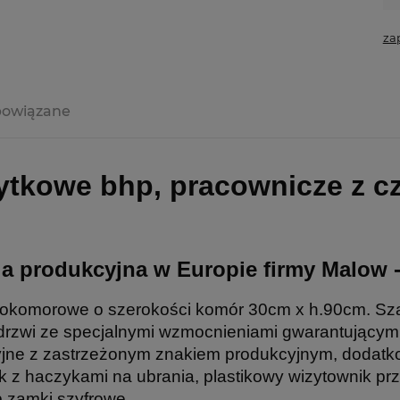
za
powiązane
ytkowe bhp, pracownicze z 
a produkcyjna w Europie firmy Malow 
okomorowe o szerokości komór 30cm x h.90cm. Sza
zwi ze specjalnymi wzmocnieniami gwarantującymi 
jne z zastrzeżonym znakiem produkcyjnym, dodatko
z haczykami na ubrania, plastikowy wizytownik przy
b zamki szyfrowe.