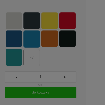
+7
-
+
szt.
do koszyka
*
- Pole wymagane