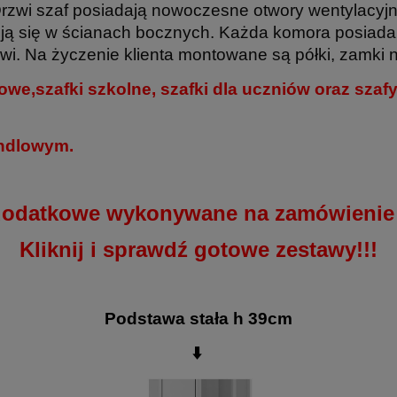
Drzwi szaf posiadają nowoczesne otwory wentylacy
ją się w ścianach bocznych. Każda komora posiada 
zwi. Na życzenie klienta montowane są półki, zamki 
owe,szafki szkolne, szafki dla uczniów oraz sza
andlowym.
dodatkowe wykonywane na zamówienie k
Kliknij i sprawdź gotowe zestawy!!!
Podstawa stała h 39cm
⬇️