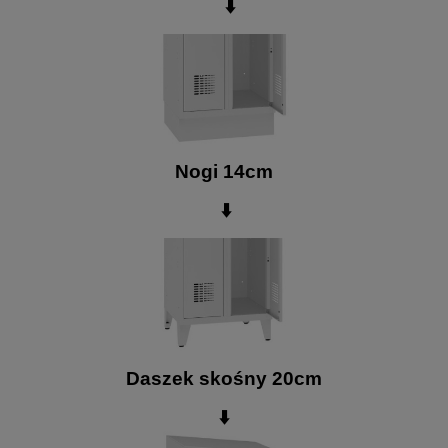
⬇️
Nogi 14cm
⬇️
Daszek skośny 20cm
⬇️