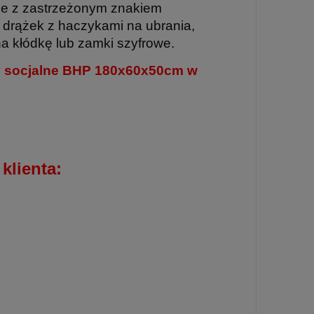
jne z zastrzeżonym znakiem
drążek z haczykami na ubrania,
na kłódkę lub zamki szyfrowe.
fy socjalne BHP 180x60x50cm w
lienta: