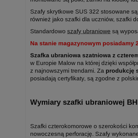
Szafy skrytkowe SUS 322 stosowane są jak
również jako szafki dla uczniów, szafki d
Standardowo
szafy ubraniowe
są wyposa
Na stanie magazynowym posiadamy 200
Szafka ubraniowa szatniowa z czter
w Europie Malow na której dzięki współp
z najnowszymi trendami. Za
produkcję s
posiadają certyfikaty, są zgodne z polsk
Wymiary szafki ubraniowej BH
Szafki czterokomorowe o szerokości k
nowoczesną perforację. Szafy wykonane