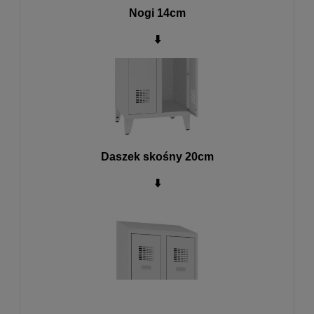
Nogi 14cm
⬇️
Daszek skośny 20cm
⬇️