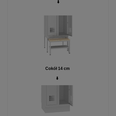
⬇️
Cokół 14 cm
⬇️