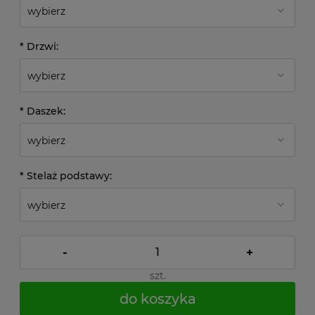
*
Drzwi:
*
Daszek:
*
Stelaż podstawy:
-
+
szt.
do koszyka