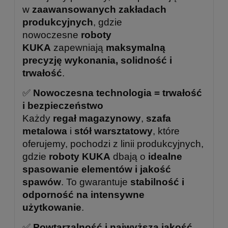
w
zaawansowanych zakładach
produkcyjnych
, gdzie
nowoczesne
roboty
KUKA
zapewniają
maksymalną
precyzję wykonania, solidność i
trwałość
.
✅
Nowoczesna technologia = trwałość
i bezpieczeństwo
Każdy
regał magazynowy
,
szafa
metalowa
i
stół warsztatowy
, które
oferujemy, pochodzi z linii produkcyjnych,
gdzie
roboty KUKA
dbają o
idealne
spasowanie elementów i jakość
spawów
. To gwarantuje
stabilność i
odporność na intensywne
użytkowanie
.
✅
Powtarzalność i najwyższa jakość