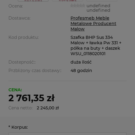
undefined
Ocena:
undefined
Dostawca:
Profesmeb Meble
Metalowe Producent
Malow
Kod produktu:
Szafka BHP Sus 334
Malow + ławka Pw 331 +
półka na buty + daszek
WSU_0118020101
Dostepność::
duża ilość
Przbliżony czas dostawy::
48 godzin
CENA:
2 761,35 zł
Cena netto:
2 245,00 zł
*
Korpus: