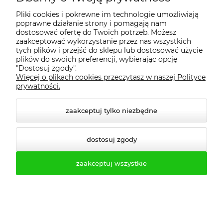
Pliki cookies i pokrewne im technologie umożliwiają
poprawne działanie strony i pomagają nam
dostosować ofertę do Twoich potrzeb. Możesz
zaakceptować wykorzystanie przez nas wszystkich
Biuro obsługi klienta:
tych plików i przejść do sklepu lub dostosować użycie
plików do swoich preferencji, wybierając opcję
"Dostosuj zgody".
biuro@profesmeb.pl
Więcej o plikach cookies przeczytasz w naszej Polityce
prywatności.
handlowy@profesmeb.pl
Tel.kom. 503-513-333
zaakceptuj tylko niezbędne
Tel.kom. 503-513-550
dostosuj zgody
Tel.kom. 500-484-240
zaakceptuj wszystkie
Tel.kom. 516-463-483
tel. 61-623-22-83
tel. 61-646-50-81