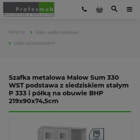
Szafy i szafki metalowe
Szafki ubraniowe BHP
Szafka metalowa Malow Sum 330
WST podstawa z siedziskiem stałym
P 333 i półką na obuwie BHP
219x90x74,5cm