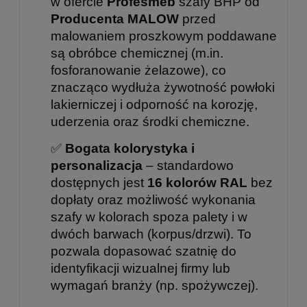
w ofercie
Profesmeb
szafy BHP od
Producenta MALOW
przed
malowaniem proszkowym poddawane
są obróbce chemicznej (m.in.
fosforanowanie żelazowe), co
znacząco wydłuża żywotność powłoki
lakierniczej i odporność na korozję,
uderzenia oraz środki chemiczne.
✅
Bogata kolorystyka i
personalizacja
– standardowo
dostępnych jest
16 kolorów RAL
bez
dopłaty oraz możliwość wykonania
szafy w kolorach spoza palety i w
dwóch barwach (korpus/drzwi). To
pozwala dopasować szatnię do
identyfikacji wizualnej firmy lub
wymagań branży (np. spożywczej).