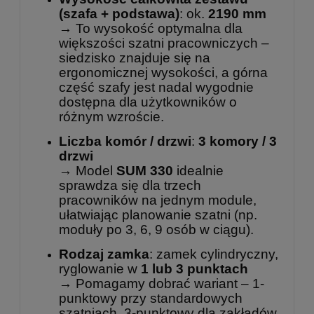
(szafa + podstawa)
: ok.
2190 mm
→ To wysokość optymalna dla
większości szatni pracowniczych –
siedzisko znajduje się na
ergonomicznej wysokości, a górna
część szafy jest nadal wygodnie
dostępna dla użytkowników o
różnym wzroście.
Liczba komór / drzwi
:
3 komory / 3
drzwi
→ Model
SUM 330
idealnie
sprawdza się dla trzech
pracowników na jednym module,
ułatwiając planowanie szatni (np.
moduły po 3, 6, 9 osób w ciągu).
Rodzaj zamka
: zamek cylindryczny,
ryglowanie w
1 lub 3 punktach
→ Pomagamy dobrać wariant – 1-
punktowy przy standardowych
szatniach, 3-punktowy dla zakładów