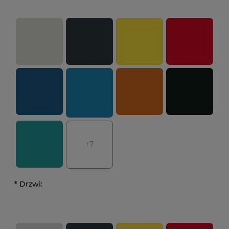
+7
*
Drzwi: