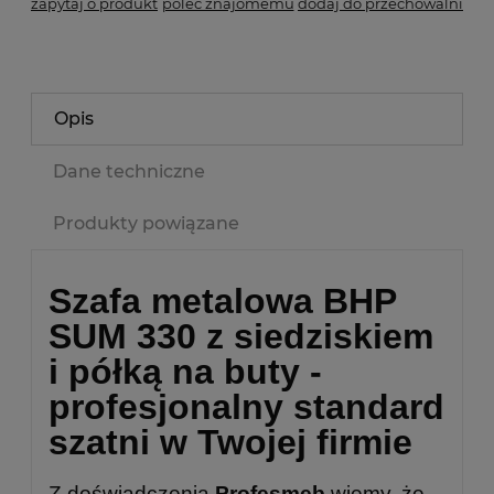
zapytaj o produkt
poleć znajomemu
dodaj do przechowalni
Opis
Dane techniczne
Produkty powiązane
Szafa metalowa BHP
SUM 330 z siedziskiem
i półką na buty -
profesjonalny standard
szatni w Twojej firmie
Z doświadczenia
Profesmeb
wiemy, że