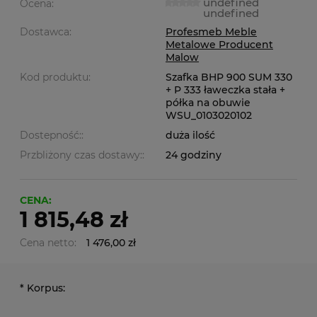
undefined
Ocena:
undefined
Dostawca:
Profesmeb Meble
Metalowe Producent
Malow
Kod produktu:
Szafka BHP 900 SUM 330
+ P 333 ławeczka stała +
półka na obuwie
WSU_0103020102
Dostepność::
duża ilość
Przbliżony czas dostawy::
24 godziny
CENA:
1 815,48 zł
Cena netto:
1 476,00 zł
*
Korpus: