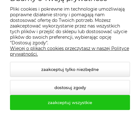
warunki dostawy, a po wdrożeniu -
Pliki cookies i pokrewne im technologie umożliwiają
wsparcie posprzedażowe i możliwość
poprawne działanie strony i pomagają nam
dalszej rozbudowy szatni.
dostosować ofertę do Twoich potrzeb. Możesz
zaakceptować wykorzystanie przez nas wszystkich
tych plików i przejść do sklepu lub dostosować użycie
FAQ do szafy Malow SUM
plików do swoich preferencji, wybierając opcję
"Dostosuj zgody".
Więcej o plikach cookies przeczytasz w naszej Polityce
Jak dobrać liczbę szaf metalowych
prywatności.
Sum 330 do liczby pracowników?
➡️ Jedna
szafa metalowa Sum 330 3-
zaakceptuj tylko niezbędne
drzwiowa
obsługuje trzech
użytkowników. Dla 60 pracowników
dostosuj zgody
potrzeba więc 20 szaf. Przy pracy
zmianowej można rozważyć
zaakceptuj wszystkie
współdzielenie szaf między zmiany,
zgodnie z harmonogramem pracy.
Czy szafa Sum 330 z podstawą P 333
sprawdzi się w branży spożywczej?