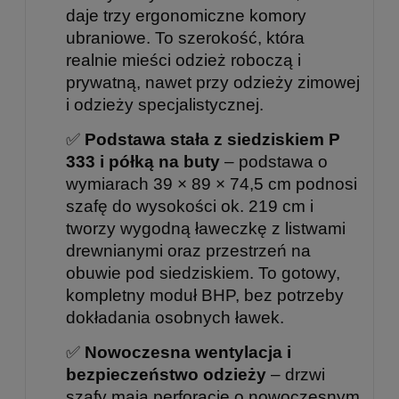
daje trzy ergonomiczne komory
ubraniowe. To szerokość, która
realnie mieści odzież roboczą i
prywatną, nawet przy odzieży zimowej
i odzieży specjalistycznej.
✅
Podstawa stała z siedziskiem P
333 i półką na buty
– podstawa o
wymiarach 39 × 89 × 74,5 cm podnosi
szafę do wysokości ok. 219 cm i
tworzy wygodną ławeczkę z listwami
drewnianymi oraz przestrzeń na
obuwie pod siedziskiem. To gotowy,
kompletny moduł BHP, bez potrzeby
dokładania osobnych ławek.
✅
Nowoczesna wentylacja i
bezpieczeństwo odzieży
– drzwi
szafy mają perforację o nowoczesnym