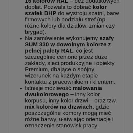
16 kolorów RAL
– bez dodatkowych
dopłat. Pozwala to dobrać
kolor
szafek BHP
do wystroju szatni, barw
firmowych lub podziału stref (np.
różne kolory dla działów, zmian czy
brygad).
Na zamówienie wykonujemy
szafy
SUM 330 w dowolnym kolorze z
pełnej palety RAL
, co jest
szczególnie cenione przez duże
zakłady, sieci produkcyjne i obiekty
Premium, dbające o spójny
wizerunek na każdym etapie
kontaktu z pracownikiem i klientem.
Istnieje możliwość
malowania
dwukolorowego
– inny kolor
korpusu, inny kolor drzwi – oraz tzw.
mix kolorów na drzwiach
, gdzie
poszczególne komory mogą mieć
różne barwy, ułatwiając orientację i
oznaczenie stanowisk pracy.