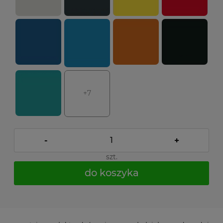
+7
-
+
szt.
do koszyka
*
- Pole wymagane