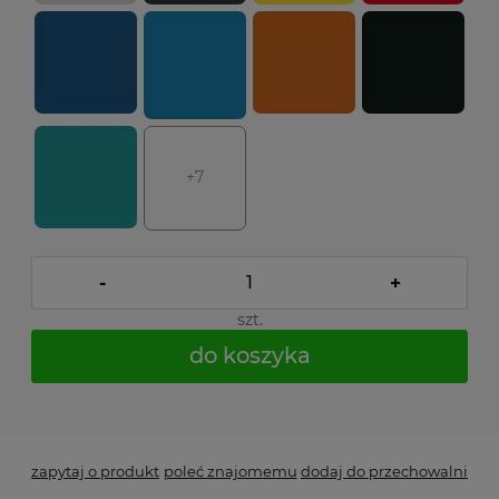
+7
-
+
szt.
do koszyka
*
- Pole wymagane
zapytaj o produkt
poleć znajomemu
dodaj do przechowalni