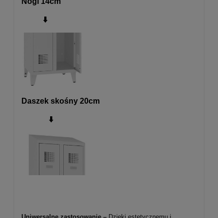
Nogi 14cm
⬇️
Daszek skośny 20cm
⬇️
Uniwersalne zastosowanie –
Dzięki estetycznemu i