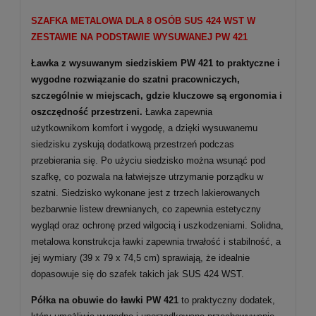
SZAFKA METALOWA DLA 8 OSÓB SUS
424
WST W
ZESTAWIE NA PODSTAWIE WYSUWANEJ PW 421
Ławka z wysuwanym siedziskiem PW 421 to praktyczne i
wygodne rozwiązanie do
szatni pracowniczych
,
szczególnie w miejscach, gdzie kluczowe są
ergonomia i
oszczędność przestrzeni
.
Ławka zapewnia
użytkownikom
komfort i wygodę, a dzięki wysuwanemu
siedzisku zyskują dodatkową przestrzeń podczas
przebierania się. Po użyciu siedzisko można wsunąć pod
szafkę, co pozwala na łatwiejsze utrzymanie porządku w
szatni. Siedzisko wykonane jest z trzech lakierowanych
bezbarwnie listew drewnianych, co zapewnia estetyczny
wygląd oraz ochronę przed wilgocią i uszkodzeniami. Solidna,
metalowa konstrukcja ławki zapewnia trwałość i stabilność, a
jej wymiary (39 x 79 x 74,5 cm) sprawiają, że idealnie
dopasowuje się do szafek takich jak SUS 424 WST.
Półka na obuwie do ławki PW 421
to praktyczny dodatek,