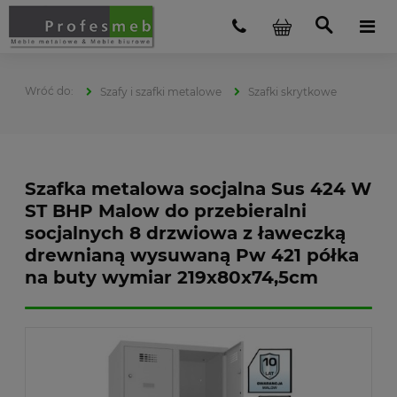
Szafy i szafki metalowe
Szafki skrytkowe
Szafka metalowa socjalna Sus 424 W
ST BHP Malow do przebieralni
socjalnych 8 drzwiowa z ławeczką
drewnianą wysuwaną Pw 421 półka
na buty wymiar 219x80x74,5cm