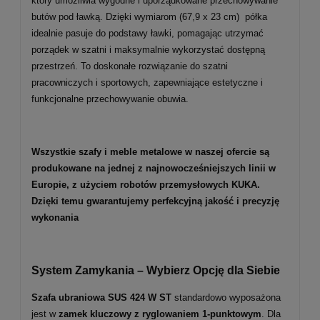
który umożliwia wygodne i uporządkowane przechowywanie
butów pod ławką. Dzięki wymiarom (67,9 x 23 cm) półka
idealnie pasuje do podstawy ławki, pomagając utrzymać
porządek w szatni i maksymalnie wykorzystać dostępną
przestrzeń. To doskonałe rozwiązanie do szatni
pracowniczych i sportowych, zapewniające estetyczne i
funkcjonalne przechowywanie obuwia.
Wszystkie szafy i meble metalowe w naszej ofercie są
produkowane na jednej z najnowocześniejszych linii w
Europie, z użyciem robotów przemysłowych KUKA.
Dzięki temu gwarantujemy perfekcyjną jakość i precyzję
wykonania
System Zamykania – Wybierz Opcję dla Siebie
Szafa ubraniowa SUS
424
W ST
standardowo wyposażona
jest w
zamek kluczowy z ryglowaniem 1-punktowym
. Dla