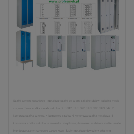
Szafki szkolne ubraniowe - metalowe szafki do szatni szkolne Malow, szkolne meble
socjalne,Tania szafka i szafa szkolna SUS 312, SUS 322, SUS 332, SUS 342, 2
komorwa szafka szkolna, 4 komorowa szafka, 6 komorowa szafka metalowa, 8
komorowa szafka szkolna uczniowska, skrytkowe,ubraniowe, metalowe meble, szafki
bhp dostarczamy na terenie całego kraju. Szafy metalowe dowozimy własnym