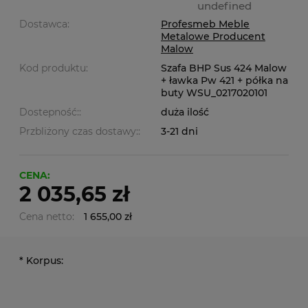
undefined
Dostawca:
Profesmeb Meble
Metalowe Producent
Malow
Kod produktu:
Szafa BHP Sus 424 Malow
+ ławka Pw 421 + półka na
buty WSU_0217020101
Dostepność::
duża ilość
Przbliżony czas dostawy::
3-21 dni
CENA:
2 035,65 zł
Cena netto:
1 655,00 zł
*
Korpus: