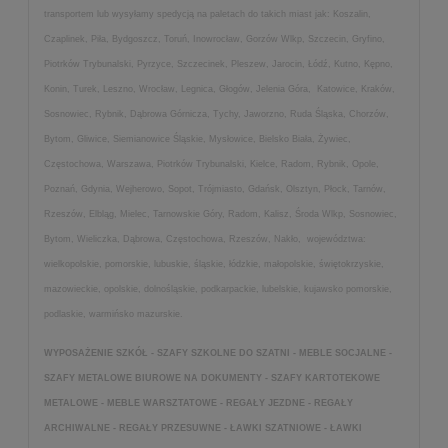
transportem lub wysyłamy spedycją na paletach do takich miast jak: Koszalin,
Czaplinek, Piła, Bydgoszcz, Toruń, Inowrocław, Gorzów Wlkp, Szczecin, Gryfino,
Piotrków Trybunalski, Pyrzyce, Szczecinek, Pleszew, Jarocin, Łódź, Kutno, Kępno,
Konin, Turek, Leszno, Wrocław, Legnica, Głogów, Jelenia Góra, Katowice, Kraków,
Sosnowiec, Rybnik, Dąbrowa Górnicza, Tychy, Jaworzno, Ruda Śląska, Chorzów,
Bytom, Gliwice, Siemianowice Śląskie, Mysłowice, Bielsko Biała, Żywiec,
Częstochowa, Warszawa, Piotrków Trybunalski, Kielce, Radom, Rybnik, Opole,
Poznań, Gdynia, Wejherowo, Sopot, Trójmiasto, Gdańsk, Olsztyn, Płock, Tarnów,
Rzeszów, Elbląg, Mielec, Tarnowskie Góry, Radom, Kalisz, Środa Wlkp, Sosnowiec,
Bytom, Wieliczka, Dąbrowa, Częstochowa, Rzeszów, Nakło, województwa:
wielkopolskie, pomorskie, lubuskie, śląskie, łódzkie, małopolskie, świętokrzyskie,
mazowieckie, opolskie, dolnośląskie, podkarpackie, lubelskie, kujawsko pomorskie,
podlaskie, warmińsko mazurskie.
WYPOSAŻENIE SZKÓŁ - SZAFY SZKOLNE DO SZATNI - MEBLE SOCJALNE -
SZAFY METALOWE BIUROWE NA DOKUMENTY - SZAFY KARTOTEKOWE
METALOWE - MEBLE WARSZTATOWE - REGAŁY JEZDNE - REGAŁY
ARCHIWALNE - REGAŁY PRZESUWNE - ŁAWKI SZATNIOWE - ŁAWKI