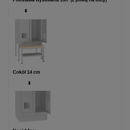
⬇️
Cokół 14 cm
⬇️