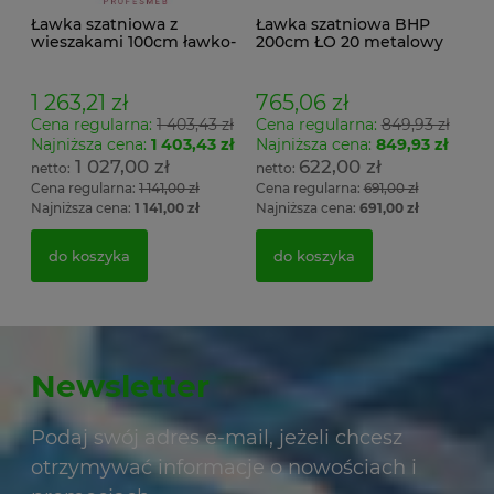
Ławka szatniowa z
Ławka szatniowa BHP
wieszakami 100cm ławko-
200cm ŁO 20 metalowy
wieszak dwustronny Łsz2
stelaż. siedzisko z drewna
1 263,21 zł
765,06 zł
Cena regularna:
1 403,43 zł
Cena regularna:
849,93 zł
Najniższa cena:
1 403,43 zł
Najniższa cena:
849,93 zł
1 027,00 zł
622,00 zł
Cena regularna:
1 141,00 zł
Cena regularna:
691,00 zł
Najniższa cena:
1 141,00 zł
Najniższa cena:
691,00 zł
do koszyka
do koszyka
Newsletter
Podaj swój adres e-mail, jeżeli chcesz
otrzymywać informacje o nowościach i