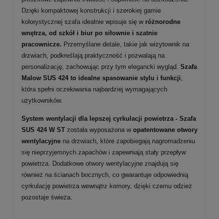
Dzięki kompaktowej konstrukcji i szerokiej gamie
kolorystycznej szafa idealnie wpisuje się w
różnorodne
wnętrza, od szkół i biur po siłownie i szatnie
pracownicze.
Przemyślane detale, takie jak wizytownik na
drzwiach, podkreślają praktyczność i pozwalają na
personalizację, zachowując przy tym elegancki wygląd.
Szafa
Malow SUS 424 to idealne spasowanie stylu i funkcji
,
która spełni oczekiwania najbardziej wymagających
użytkowników.
System wentylacji dla lepszej cyrkulacji powietrza -
Szafa
SUS 424 W ST
została wyposażona w
opatentowane otwory
wentylacyjne
na drzwiach, które zapobiegają nagromadzeniu
się nieprzyjemnych zapachów i zapewniają stały przepływ
powietrza. Dodatkowe otwory wentylacyjne znajdują się
również na ścianach bocznych, co gwarantuje odpowiednią
cyrkulację powietrza wewnątrz komory, dzięki czemu odzież
pozostaje świeża.