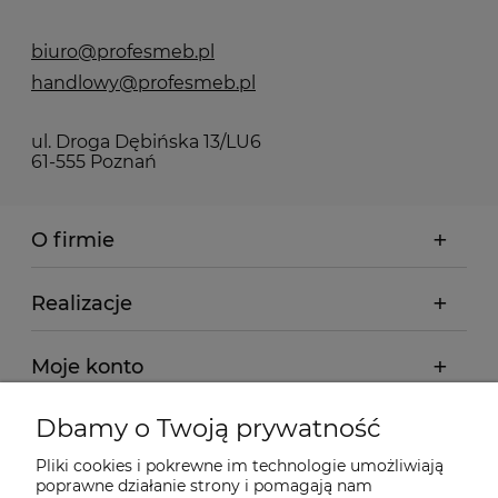
biuro@profesmeb.pl
handlowy@profesmeb.pl
ul. Droga Dębińska 13/LU6
61-555 Poznań
O firmie
Realizacje
Moje konto
Dbamy o Twoją prywatność
Regulamin
Pliki cookies i pokrewne im technologie umożliwiają
poprawne działanie strony i pomagają nam
Dostawa - realizacja