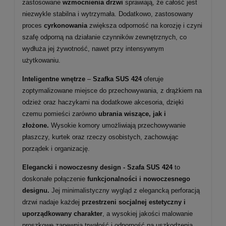
zastosowane
wzmocnienia drzwi
sprawiają, że całość jest
niezwykle stabilna i wytrzymała. Dodatkowo, zastosowany
proces
cyrkonowania
zwiększa odporność na korozję i czyni
szafę odporną na działanie czynników zewnętrznych, co
wydłuża jej żywotność, nawet przy intensywnym
użytkowaniu.
Inteligentne wnętrze
–
Szafka SUS 424
oferuje
zoptymalizowane miejsce do przechowywania, z drążkiem na
odzież oraz haczykami na dodatkowe akcesoria, dzięki
czemu pomieści zarówno
ubrania wiszące, jak i
złożone.
Wysokie komory umożliwiają przechowywanie
płaszczy, kurtek oraz rzeczy osobistych, zachowując
porządek i organizację.
Elegancki i nowoczesny design - Szafa SUS 424
to
doskonałe połączenie
funkcjonalności i nowoczesnego
designu.
Jej minimalistyczny wygląd z elegancką perforacją
drzwi nadaje każdej
przestrzeni socjalnej estetyczny i
uporządkowany charakter
, a wysokiej jakości malowanie
proszkowe zapewnia trwałość i odporność na uszkodzenia.