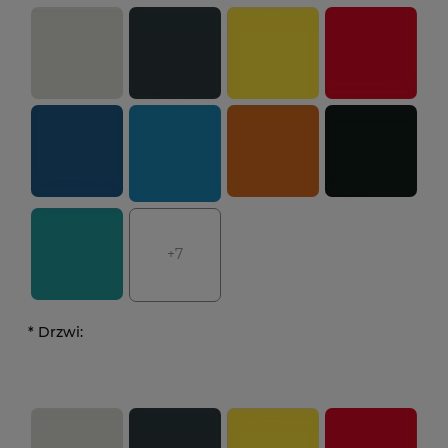
+7
*
Drzwi: