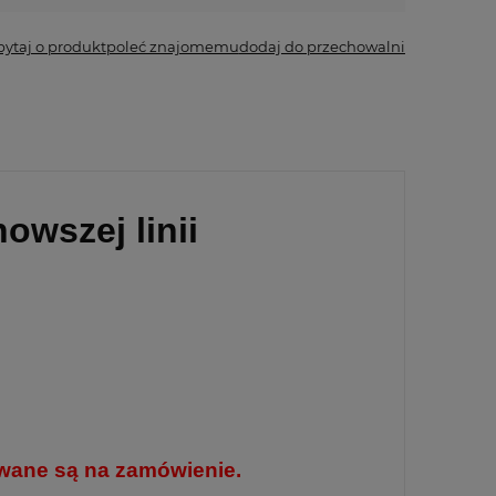
pytaj o produkt
poleć znajomemu
dodaj do przechowalni
wszej linii
owane są na zamówienie.