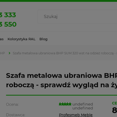
3 333
3 550
as
Kolorystyka RAL
Blog
BHP
Szafa metalowa ubraniowa BHP SUM 320 wst na odzież roboczą - s
Szafa metalowa ubraniowa BHP
roboczą - sprawdź wygląd na ży
CE
undefined
Ocena:
undefined
8
Dostawca:
Profesmeb Meble