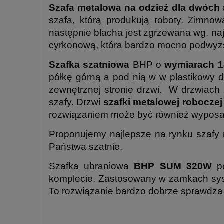
Szafa metalowa na odzież dla dwóch
szafa, którą produkują roboty. Zimn
następnie blacha jest zgrzewana wg. naj
cyrkonową, która bardzo mocno podwyżs
Szafka szatniowa
BHP o
wymiarach 
półkę górną a pod nią w w plastikowy dr
zewnętrznej stronie drzwi. W drzwiach
szafy. Drzwi
szafki metalowej robocze
rozwiązaniem może być również wyposa
Proponujemy najlepsze na rynku szafy
Państwa szatnie.
Szafka ubraniowa
BHP SUM 320W
po
komplecie. Zastosowany w zamkach syst
To rozwiązanie bardzo dobrze sprawdza s