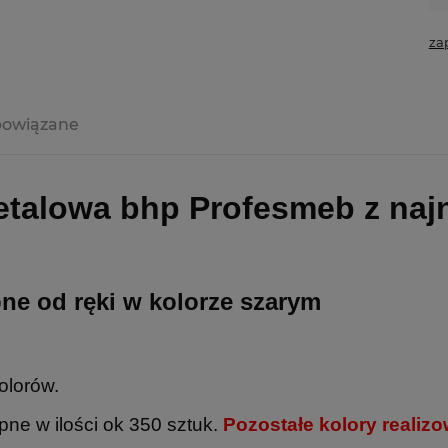
za
powiązane
talowa bhp Profesmeb z najno
ne od ręki w kolorze szarym
olorów.
ne w ilości ok 350 sztuk.
Pozostałe kolory realiz