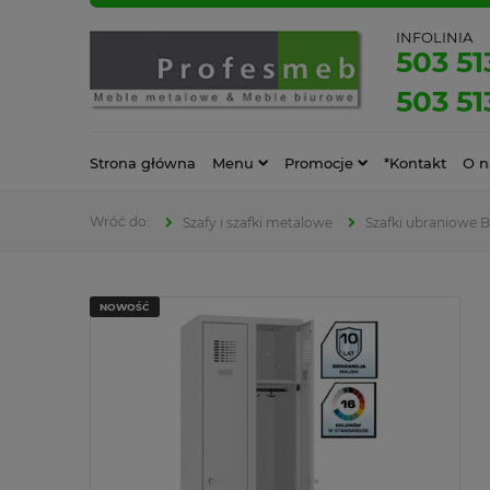
INFOLINIA
503 51
503 51
Strona główna
Menu
Promocje
*Kontakt
O n
Szafy i szafki metalowe
Szafki ubraniowe 
NOWOŚĆ