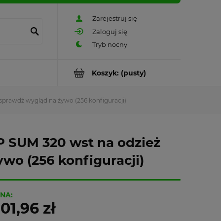
Zarejestruj się
Zaloguj się
Koszyk:
(pusty)
prawdź wygląd na żywo (256 konfiguracji)
 SUM 320 wst na odzież
wo (256 konfiguracji)
NA:
01,96 zł