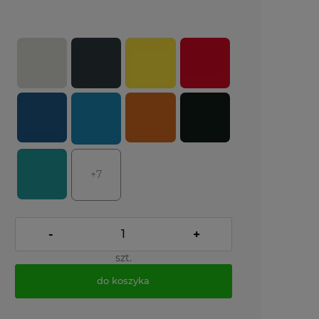
+7
-
+
szt.
do koszyka
*
- Pole wymagane