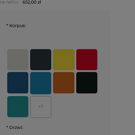
na netto:
652,00 zł
*
Korpus:
+7
*
Drzwi: