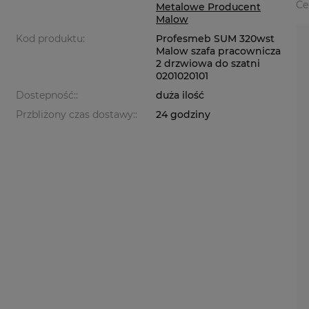
Ce
Metalowe Producent
Malow
Kod produktu:
Profesmeb SUM 320wst
Malow szafa pracownicza
2 drzwiowa do szatni
0201020101
Dostepność::
duża ilość
Przbliżony czas dostawy::
24 godziny