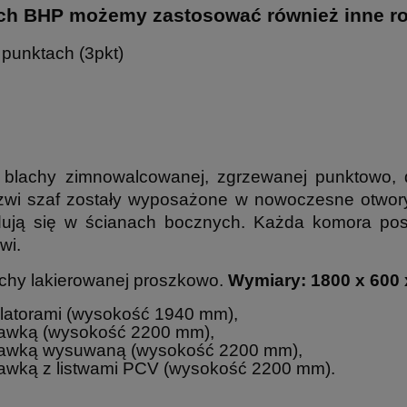
ch BHP możemy zastosować również inne r
punktach (3pkt)
lachy zimnowalcowanej, zgrzewanej punktowo, d
Drzwi szaf zostały wyposażone w nowoczesne otwor
dują się w ścianach bocznych. Każda komora posi
wi.
chy lakierowanej proszkowo.
Wymiary: 1800 x 600 
latorami (wysokość 1940 mm),
ławką (wysokość 2200 mm),
 ławką wysuwaną (wysokość 2200 mm),
ławką z listwami PCV (wysokość 2200 mm).