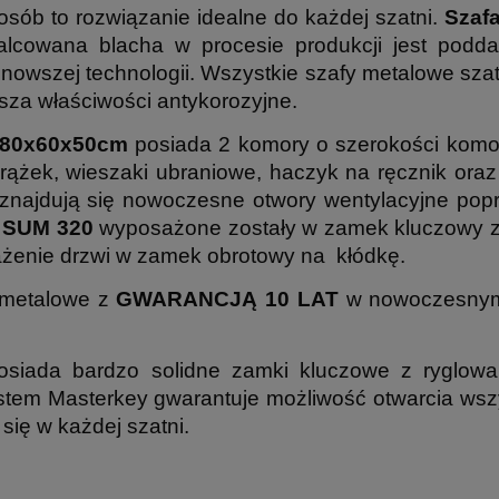
osób to rozwiązanie idealne do każdej szatni.
Szaf
owalcowana blacha w procesie produkcji jest pod
nowszej technologii. Wszystkie szafy metalowe sza
za właściwości antykorozyjne.
180x60x50cm
posiada 2 komory o szerokości komo
ążek, wieszaki ubraniowe, haczyk na ręcznik oraz 
 znajdują się nowoczesne otwory wentylacyjne popr
j SUM 320
wyposażone zostały w zamek kluczowy z
żenie drzwi w zamek obrotowy na kłódkę.
 metalowe z
GWARANCJĄ 10 LAT
w nowoczesnym 
siada bardzo solidne zamki kluczowe z ryglowa
em Masterkey gwarantuje możliwość otwarcia wszy
ię w każdej szatni.