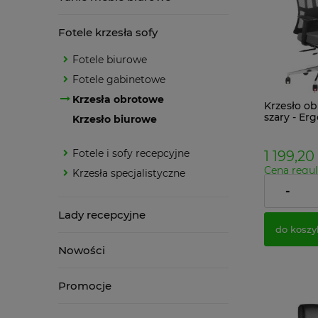
Fotele krzesła sofy
Fotele biurowe
Fotele gabinetowe
Krzesła obrotowe
Krzesło ob
szary - Er
Krzesło biurowe
zagłówkie
lędźwiowy
nową dyre
Fotele i sofy recepcyjne
1 199,20 
Cena regul
Krzesła specjalistyczne
Najniższa 
-
Cena netto
Lady recepcyjne
do koszy
Nowości
Promocje