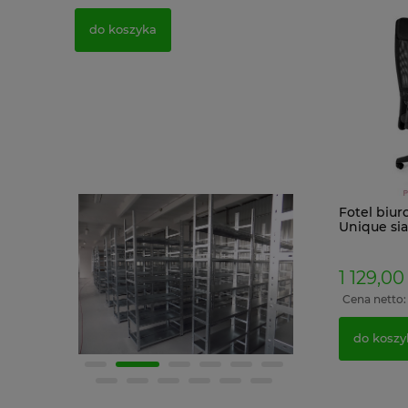
do koszyka
do koszyka
Fotel biu
Unique si
z podłokie
zagłówki
1 129,00 
Cena netto
do koszy