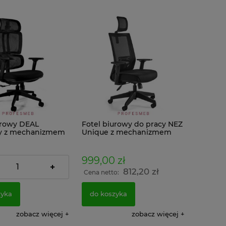
urowy DEAL
Fotel biurowy do pracy NEZ
y z mechanizmem
Unique z mechanizmem
tapicerowane
MULTIBLOCK regulowanymi
gulacja
podłokietnikami,
tników 3D i
zagłówkiem, wysokością
 zł
999,00 zł
a
siedziska tapicerowane
+
795,93 zł
812,20 zł
tkaniną BL Unique
o:
Cena netto:
zyka
do koszyka
zobacz więcej
zobacz więcej