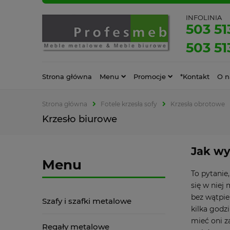
INFOLINIA
503 51
503 51
Strona główna
Menu
Promocje
*Kontakt
O n
Strona główna
Fotele krzesła sofy
Krzesła obrotowe
Krzesło biurowe
Jak wy
Menu
To pytanie
się w niej
bez wątpie
Szafy i szafki metalowe
kilka godz
mieć oni 
Regały metalowe