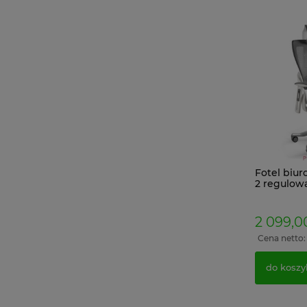
Fotel biu
2 regulowa
zagłówek 
tapicerow
2 099,00
Cena netto
do koszy