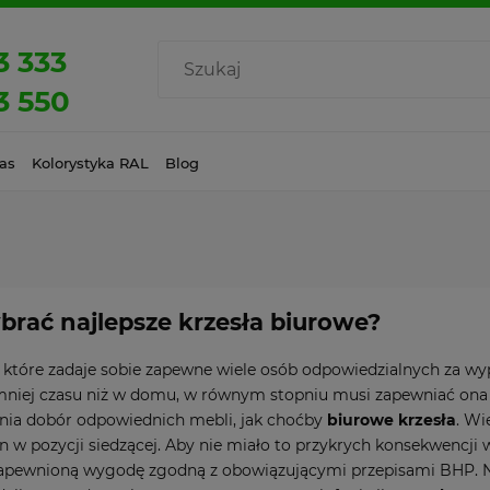
3 333
3 550
as
Kolorystyka RAL
Blog
brać najlepsze krzesła biurowe?
, które zadaje sobie zapewne wiele osób odpowiedzialnych za wy
 mniej czasu niż w domu, w równym stopniu musi zapewniać ona
nia dobór odpowiednich mebli, jak choćby
biurowe krzesła
. Wi
in w pozycji siedzącej. Aby nie miało to przykrych konsekwencji
zapewnioną wygodę zgodną z obowiązującymi przepisami BHP. 