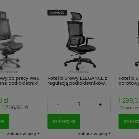
NOWOŚĆ
rowy do pracy Wau
Fotel biurowy ELEGANCE z
Fotel bi
ne podłokietniki,
regulacją podłokietników,
obrotowy
mechanizm slid
zagłówka, wysokości
podłokie
any siatką Unique
siedziska obrotowy z
wysokości
mechanizmem Synchro
lędźwiow
 zł
1 099,00 zł
1 299,0
tapicerowane siatka czarne
mechani
-
+
1 706,50 zł
893,50 zł
do pracy
tapicero
:
Cena netto:
Cena nett
do biura
ka
do koszyka
do kos
zobacz więcej
zobacz więcej