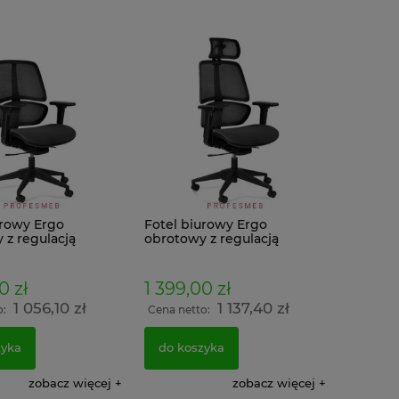
urowy Ergo
Fotel biurowy Ergo
 z regulacją
obrotowy z regulacją
tników 4D,
podłokietników 4D,
 siedziska, oparcia
zagłówka 3D, wysokości
ego z
siedziska, oparcia
0 zł
1 399,00 zł
zmem Synchro
lędźwiowego z
1 056,10 zł
1 137,40 zł
wane siatką czarne
mechanizmem Synchro
o:
Cena netto:
tapicerowane siatką do
biura
zyka
do koszyka
zobacz więcej
zobacz więcej