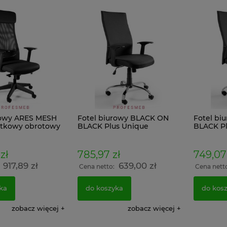
do koszyka
do koszyka
rowy ARES MESH
Fotel biurowy BLACK ON
Fotel bi
atkowy obrotowy
BLACK Plus Unique
BLACK Pl
tnikami 3D i
obrotowy tkanina LF
obrotowy
em
zł
785,97 zł
749,07 
917,89 zł
639,00 zł
:
Cena netto:
Cena nett
ka
do koszyka
do kos
zobacz więcej
zobacz więcej