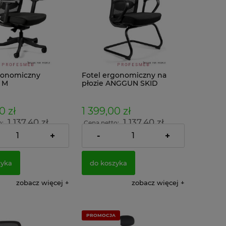
gonomiczny
Fotel ergonomiczny na
 M
płozie ANGGUN SKID
0 zł
1 399,00 zł
1 137,40 zł
1 137,40 zł
o:
Cena netto:
+
-
+
zyka
do koszyka
zobacz więcej
zobacz więcej
PROMOCJA