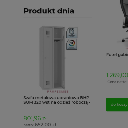
Produkt dnia
Fotel gab
1 269,00
Cena netto
low 4
Szafa metalowa ubraniowa BHP
Szafa 4 skrytkow
 najtaniej
SUM 320 wst na odzież roboczą -
PROMOCJA ubra
do koszy
sprawdź wygląd na żywo (256
pracownicza do s
konfiguracji)
801,96 zł
932,34 zł
652,00 zł
758,00 zł