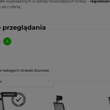
eli wyposażonych w szereg nowoczesnych funkcji –
regulowane
się z ofertą.
 przeglądania
+
:
Krzesło biurowe
NOWOŚĆ