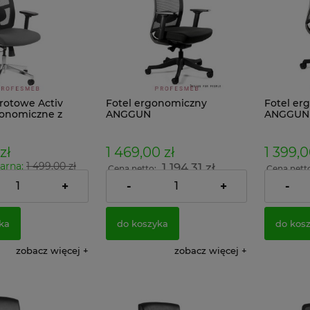
rotowe Activ
Fotel ergonomiczny
Fotel er
gonomiczne z
ANGGUN
ANGGUN
m i podparciem
m | Zgodne z
ktywą UE 2024!
zł
1 469,00 zł
1 399,0
arna:
1 499,00 zł
1 194,31 zł
Cena netto:
Cena nett
cena:
1 195,20 zł
+
-
+
-
974,96 zł
:
ka
do koszyka
do kos
zobacz więcej
zobacz więcej