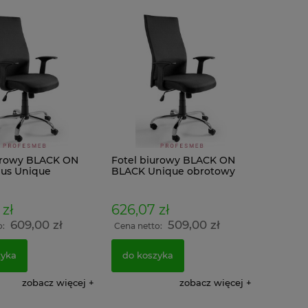
do koszyka
do kos
urowy BLACK ON
Fotel biurowy BLACK ON
us Unique
BLACK Unique obrotowy
 tkanina PS
tkanina LF
zł
626,07 zł
609,00 zł
509,00 zł
o:
Cena netto:
zyka
do koszyka
zobacz więcej
zobacz więcej