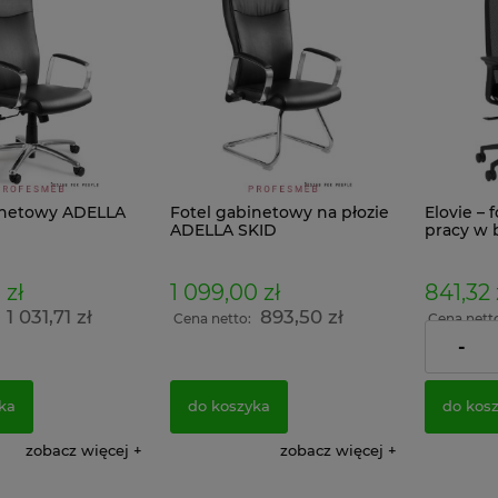
inetowy ADELLA
Fotel gabinetowy na płozie
Elovie – 
ADELLA SKID
pracy w b
zagłówka
 zł
1 099,00 zł
841,32 
1 031,71 zł
893,50 zł
:
Cena netto:
Cena nett
-
a SUS 322 WST -
Solidna metalowa szafa
Szafka roboc
niowa
warsztatowa 199x120x43cm
metalowa ub
ka
do koszyka
do kos
zatni
Grafitowo Czerwona
PROMOCJA S
zobacz więcej
zobacz więcej
1 778,58 zł
801,96 zł
1 446,00 zł
652,00