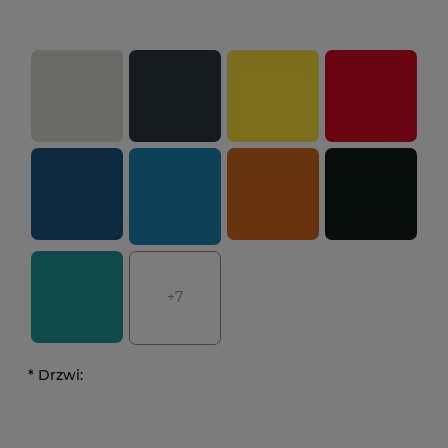
+7
*
Drzwi: