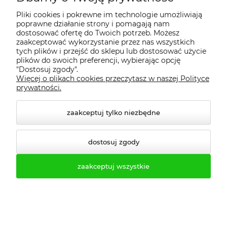
dopasowane do Twoich
Pliki cookies i pokrewne im technologie umożliwiają
potrzeb.
Wystarczy się z nami
poprawne działanie strony i pomagają nam
skontaktować, a my zajmiemy się resztą.
dostosować ofertę do Twoich potrzeb. Możesz
zaakceptować wykorzystanie przez nas wszystkich
Dlaczego warto wybrać nas?
tych plików i przejść do sklepu lub dostosować użycie
plików do swoich preferencji, wybierając opcję
"Dostosuj zgody".
Komfortowe zakupy
Więcej o plikach cookies przeczytasz w naszej Polityce
online:
Zamówienie możesz złożyć
prywatności.
wygodnie przez nasz sklep
internetowy jak i skontaktować się z
jednym z naszych specjalistów na
zaakceptuj tylko niezbędne
pewno sprostają Państwa
wymaganiom – bez wychodzenia z
dostosuj zgody
domu!
Oszczędność czasu i
pieniędzy:
Oferujemy
zaakceptuj wszystkie
konkurencyjne ceny, które idą w
parze z najwyższą jakością.
Rozwiązania szyte na miarę:
Nasz
asortyment dopasujemy do Twoich
wymagań, niezależnie od tego, czy