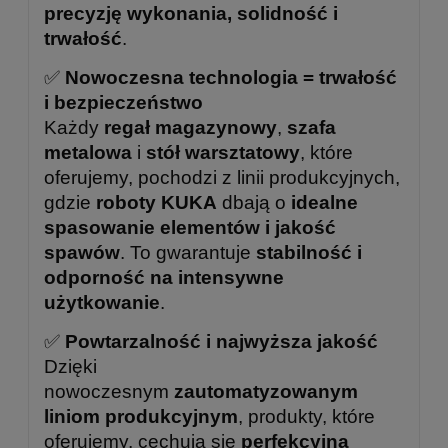
precyzję wykonania, solidność i
trwałość
.
✅
Nowoczesna technologia = trwałość
i bezpieczeństwo
Każdy
regał magazynowy
,
szafa
metalowa
i
stół warsztatowy
, które
oferujemy, pochodzi z linii produkcyjnych,
gdzie
roboty KUKA
dbają o
idealne
spasowanie elementów i jakość
spawów
. To gwarantuje
stabilność i
odporność na intensywne
użytkowanie
.
✅
Powtarzalność i najwyższa jakość
Dzięki
nowoczesnym
zautomatyzowanym
liniom produkcyjnym
, produkty, które
oferujemy, cechują się
perfekcyjną