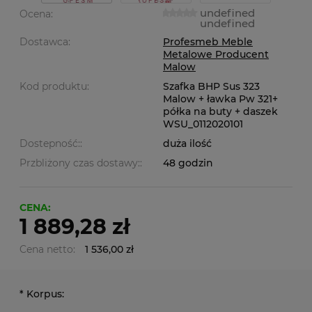
undefined
Ocena:
undefined
Dostawca:
Profesmeb Meble
Metalowe Producent
Malow
Kod produktu:
Szafka BHP Sus 323
Malow + ławka Pw 321+
półka na buty + daszek
WSU_0112020101
Dostepność::
duża ilość
Przbliżony czas dostawy::
48 godzin
CENA:
1 889,28 zł
Cena netto:
1 536,00 zł
*
Korpus: