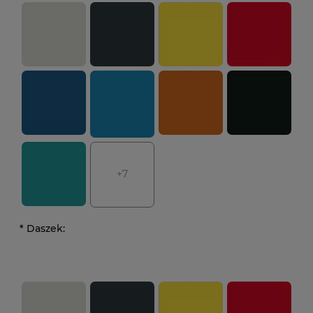
+7
*
Daszek: