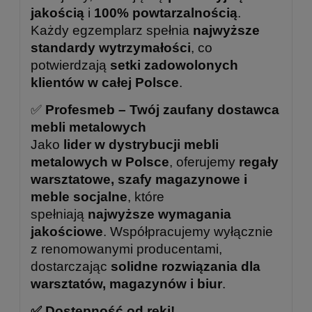
jakością
i
100% powtarzalnością
.
Każdy egzemplarz spełnia
najwyższe
standardy wytrzymałości
, co
potwierdzają
setki zadowolonych
klientów w całej Polsce
.
✅
Profesmeb – Twój zaufany dostawca
mebli metalowych
Jako
lider w dystrybucji mebli
metalowych w Polsce
, oferujemy
regały
warsztatowe, szafy magazynowe i
meble socjalne
, które
spełniają
najwyższe wymagania
jakościowe
. Współpracujemy wyłącznie
z renomowanymi producentami,
dostarczając
solidne rozwiązania dla
warsztatów, magazynów i biur
.
✅ Dostępność od ręki!