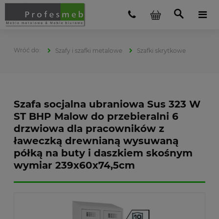
Szafy i szafki metalowe
Szafki skrytkowe
Szafa socjalna ubraniowa Sus 323 W
ST BHP Malow do przebieralni 6
drzwiowa dla pracowników z
ławeczką drewnianą wysuwaną
półką na buty i daszkiem skośnym
wymiar 239x60x74,5cm