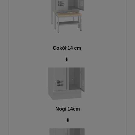
Cokół 14 cm
⬇️
Nogi 14cm
⬇️