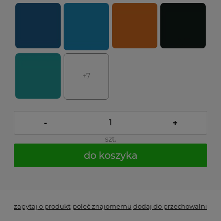
+7
-
+
szt.
do koszyka
*
- Pole wymagane
zapytaj o produkt
poleć znajomemu
dodaj do przechowalni