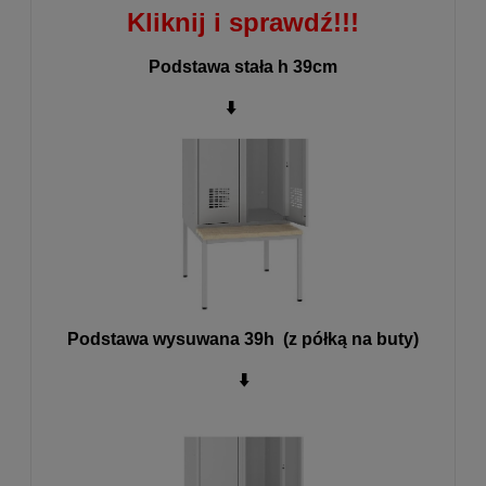
Kliknij i sprawdź!!!
Podstawa stała h 39cm
⬇️
Podstawa wysuwana 39h (z półką na buty)
⬇️