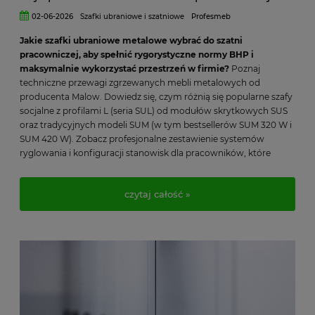
02-06-2026
Szafki ubraniowe i szatniowe
Profesmeb
Jakie szafki ubraniowe metalowe wybrać do szatni
pracowniczej, aby spełnić rygorystyczne normy BHP i
maksymalnie wykorzystać przestrzeń w firmie?
Poznaj
techniczne przewagi zgrzewanych mebli metalowych od
producenta Malow. Dowiedz się, czym różnią się popularne szafy
socjalne z profilami L (seria SUL) od modułów skrytkowych SUS
oraz tradycyjnych modeli SUM (w tym bestsellerów SUM 320 W i
SUM 420 W). Zobacz profesjonalne zestawienie systemów
ryglowania i konfiguracji stanowisk dla pracowników, które
pozwoli Ci stworzyć bezpieczną, ergonomiczną i bezobsługową
przestrzeń socjalną w Twoim zakładzie produkcyjnym lub biurze.
czytaj całość »