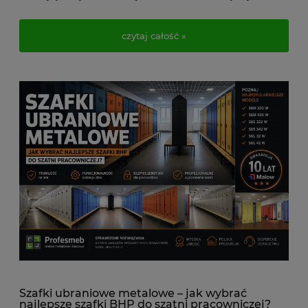
przewagi konstrukcyjne modułów skrytkowych serii SUS nad
systemami typu „L” (seria SUL), optymalizację obłożenia
czytaj całość »
stanowisk uczniowskich w konfiguracjach 2, 4, 6 oraz 8-
skrytkowych, a także kryteria doboru systemów ryglowania w
warunkach intensywnej eksploatacji B2B/Public. Postaw na
certyfikowaną trwałość popartą 10-letnią gwarancją producenta i
zbuduj nowoczesną, bezobsługową szatnię.
Szafki ubraniowe metalowe – jak wybrać
najlepsze szafki BHP do szatni pracowniczej?