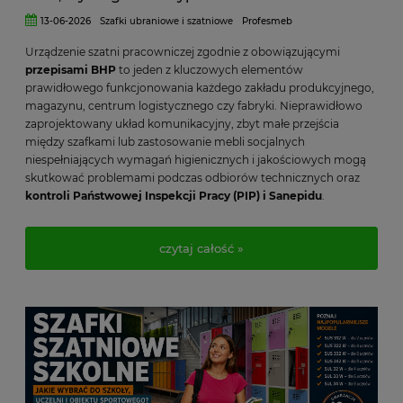
13-06-2026
Szafki ubraniowe i szatniowe
Profesmeb
Urządzenie szatni pracowniczej zgodnie z obowiązującymi
przepisami BHP
to jeden z kluczowych elementów
prawidłowego funkcjonowania każdego zakładu produkcyjnego,
magazynu, centrum logistycznego czy fabryki. Nieprawidłowo
zaprojektowany układ komunikacyjny, zbyt małe przejścia
między szafkami lub zastosowanie mebli socjalnych
niespełniających wymagań higienicznych i jakościowych mogą
skutkować problemami podczas odbiorów technicznych oraz
kontroli Państwowej Inspekcji Pracy (PIP) i Sanepidu
.
W naszym eksperckim przewodniku wyjaśniamy, jakie
normy
powierzchniowe
należy uwzględnić (w tym minimalne
czytaj całość »
wymagania dotyczące powierzchni przypadającej na
pracownika), jakie
szafki BHP
wybrać do
szatni czystej i brudnej
oraz jak funkcjonalnie zaplanować zaplecze socjalne dla 20, 50, a
nawet 100 pracowników. Dowiedz się, jak stworzyć
ergonomiczną, zgodną z przepisami i wydajną przestrzeń, która
poprawi organizację pracy, komfort użytkowników oraz
bezpieczeństwo w zakładzie.