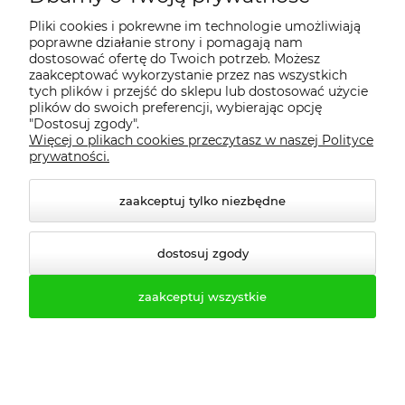
Pliki cookies i pokrewne im technologie umożliwiają
poprawne działanie strony i pomagają nam
dostosować ofertę do Twoich potrzeb. Możesz
zaakceptować wykorzystanie przez nas wszystkich
tych plików i przejść do sklepu lub dostosować użycie
plików do swoich preferencji, wybierając opcję
"Dostosuj zgody".
Więcej o plikach cookies przeczytasz w naszej Polityce
prywatności.
zaakceptuj tylko niezbędne
Biuro obsługi klienta:
dostosuj zgody
biuro@profesmeb.pl
zaakceptuj wszystkie
handlowy@profesmeb.pl
Tel.kom. 503-513-333
Tel.kom. 503-513-550