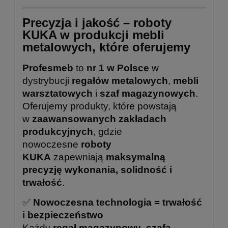
Precyzja i jakość – roboty
KUKA w produkcji mebli
metalowych, które oferujemy
Profesmeb
to
nr 1 w Polsce
w
dystrybucji
regałów metalowych
,
mebli
warsztatowych
i
szaf magazynowych
.
Oferujemy produkty, które powstają
w
zaawansowanych zakładach
produkcyjnych
, gdzie
nowoczesne
roboty
KUKA
zapewniają
maksymalną
precyzję wykonania, solidność i
trwałość
.
✅
Nowoczesna technologia = trwałość
i bezpieczeństwo
Każdy
regał magazynowy
,
szafa