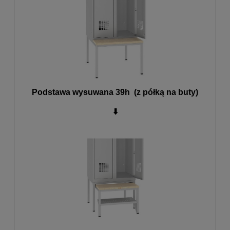
Podstawa wysuwana 39h (z półką na buty)
⬇️