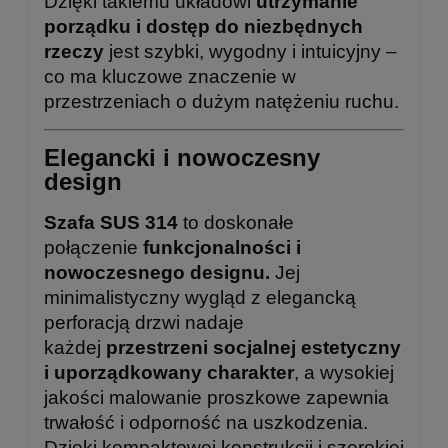
Dzięki takiemu układowi
utrzymanie
porządku i dostęp do niezbędnych
rzeczy
jest szybki, wygodny i intuicyjny –
co ma kluczowe znaczenie w
przestrzeniach o dużym natężeniu ruchu.
Elegancki i nowoczesny
design
Szafa SUS 314
to doskonałe
połączenie
funkcjonalności i
nowoczesnego designu.
Jej
minimalistyczny wygląd z elegancką
perforacją drzwi nadaje
każdej
przestrzeni socjalnej estetyczny
i uporządkowany charakter
, a wysokiej
jakości malowanie proszkowe zapewnia
trwałość i odporność na uszkodzenia.
Dzięki kompaktowej konstrukcji i szerokiej