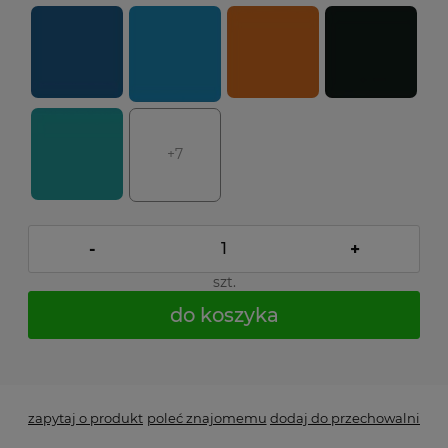
+7
-
+
szt.
do koszyka
*
- Pole wymagane
zapytaj o produkt
poleć znajomemu
dodaj do przechowalni