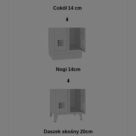
Cokół 14 cm
⬇️
Nogi 14cm
⬇️
Daszek skośny 20cm