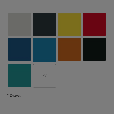
+7
*
Drzwi: