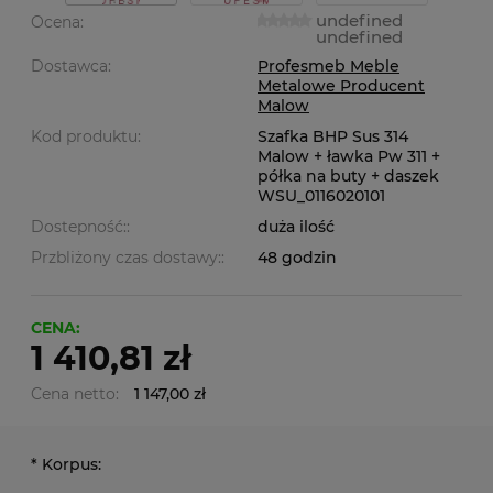
undefined
Ocena:
undefined
Dostawca:
Profesmeb Meble
Metalowe Producent
Malow
Kod produktu:
Szafka BHP Sus 314
Malow + ławka Pw 311 +
półka na buty + daszek
WSU_0116020101
Dostepność::
duża ilość
Przbliżony czas dostawy::
48 godzin
CENA:
1 410,81 zł
Cena netto:
1 147,00 zł
*
Korpus: