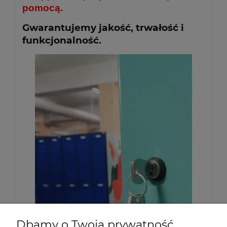
pomocą.
Gwarantujemy jakość, trwałość i
funkcjonalność.
Dbamy o Twoją prywatność