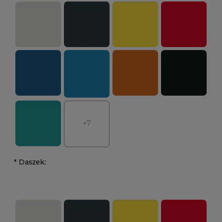
+7
*
Daszek: