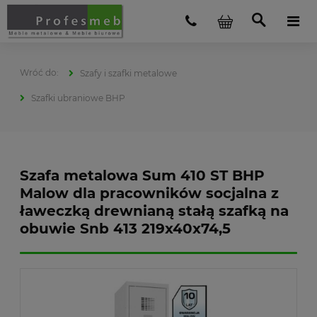
Szafy i szafki metalowe
Szafki ubraniowe BHP
Szafa metalowa Sum 410 ST BHP
Malow dla pracowników socjalna z
ławeczką drewnianą stałą szafką na
obuwie Snb 413 219x40x74,5