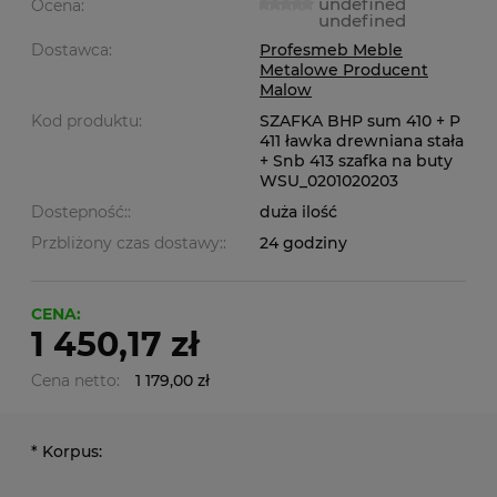
undefined
Ocena:
undefined
Dostawca:
Profesmeb Meble
Metalowe Producent
Malow
Kod produktu:
SZAFKA BHP sum 410 + P
411 ławka drewniana stała
+ Snb 413 szafka na buty
WSU_0201020203
Dostepność::
duża ilość
Przbliżony czas dostawy::
24 godziny
CENA:
1 450,17 zł
Cena netto:
1 179,00 zł
*
Korpus: