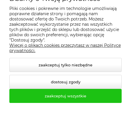
Radom, Rybnik, Opole, Poznań, Gdańsk, Olsztyn, Płock, Tarnów, Rzeszów, Mielec,
Pliki cookies i pokrewne im technologie umożliwiają
Tarnowskie Góry, województwa: wielkopolskie, pomorskie, lubuskie, śląskie, łódzkie,
poprawne działanie strony i pomagają nam
dostosować ofertę do Twoich potrzeb. Możesz
małopolskie, świętokrzyskie, mazowieckie, opolskie, dolnośląskie, podkarpackie,
zaakceptować wykorzystanie przez nas wszystkich
lubelskie, kujawsko pomorskie, podlaskie, warmińsko mazurskie.
tych plików i przejść do sklepu lub dostosować użycie
plików do swoich preferencji, wybierając opcję
"Dostosuj zgody".
Więcej o plikach cookies przeczytasz w naszej Polityce
prywatności.
zaakceptuj tylko niezbędne
dostosuj zgody
zaakceptuj wszystkie
Darmowa dostawa
Kup więcej i oszczędzaj więcej! O
szczegóły darmowej dostawy pytaj w