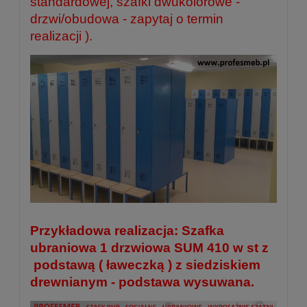
standardowej, szafki dwukolorowe -
drzwi/obudowa - zapytaj o termin
realizacji ).
Przykładowa realizacja: Szafka
ubraniowa 1 drzwiowa SUM 410 w st z
podstawą ( ławeczką ) z siedziskiem
drewnianym - podstawa wysuwana.