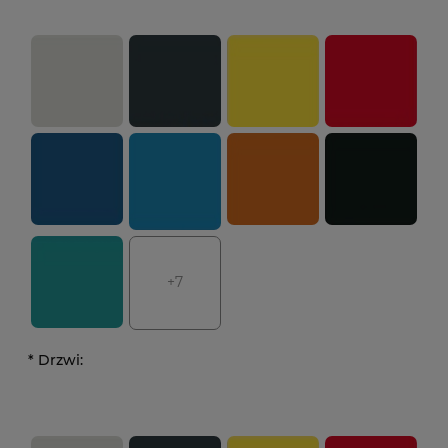
+7
*
Drzwi: