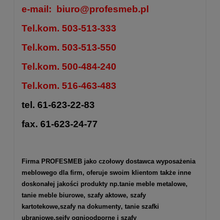
e-mail:
biuro@profesmeb.pl
Tel.kom. 503-513-333
Tel.kom. 503-513-550
Tel.kom. 500-484-240
Tel.kom. 516-463-483
tel. 61-623-22-83
fax. 61-623-24-77
Firma PROFESMEB jako czołowy dostawca wyposażenia
meblowego dla firm, oferuje swoim klientom także inne
doskonałej jakości produkty np.
tanie meble metalowe
,
tanie meble biurowe
,
szafy aktowe
,
szafy
kartotekowe
,
szafy na dokumenty
, tanie szafki
ubraniowe,
sejfy ognioodporne
i
szafy