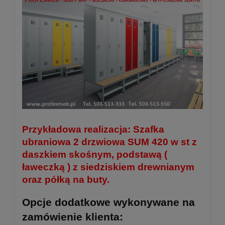
Przykładowa realizacja: Szafka
ubraniowa 2 drzwiowa SUM 420 w st z
daszkiem skośnym, podstawą (
ławeczką ) z siedziskiem drewnianym
oraz półką na buty.
Opcje dodatkowe wykonywane na
zamówienie klienta: