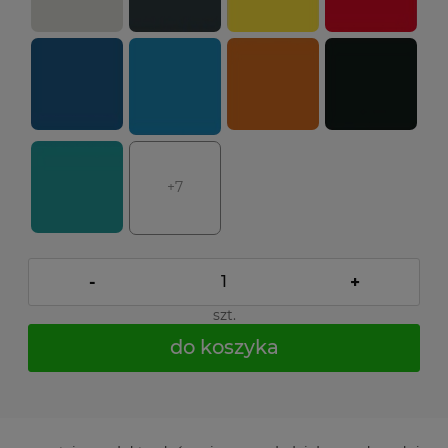
+7
-
+
szt.
do koszyka
*
- Pole wymagane