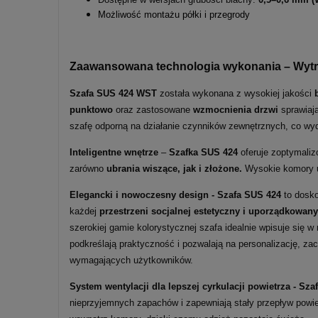
Możliwość montażu półki i przegrody
Zaawansowana technologia wykonania – Wytrz
Szafa SUS 424 WST
została wykonana z wysokiej jakości
punktowo
oraz zastosowane
wzmocnienia drzwi
sprawiają
szafę odporną na działanie czynników zewnętrznych, co wy
Inteligentne wnętrze
–
Szafka SUS 424
oferuje zoptymaliz
zarówno
ubrania wiszące, jak i złożone.
Wysokie komory um
Elegancki i nowoczesny design - Szafa SUS 424
to dosko
każdej
przestrzeni socjalnej estetyczny i uporządkowany
szerokiej gamie kolorystycznej szafa idealnie wpisuje się w
podkreślają praktyczność i pozwalają na personalizację, z
wymagających użytkowników.
System wentylacji dla lepszej cyrkulacji powietrza -
Sza
nieprzyjemnych zapachów i zapewniają stały przepływ powie