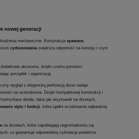
 nowej generacji
szkodzenia mechaniczne. Konstrukcja
spawana
proces
cyrkonowania
zwiększa odporność na korozję i czyni
 dodatkowe akcesoria, dzięki czemu pomieści
ując porządek i organizację.
yczny wygląd z elegancką perforacją drzwi nadaje
orność na uszkodzenia. Dzięki kompaktowej konstrukcji i
rzemyślane detale, takie jak wizytownik na drzwiach,
wanie stylu i funkcji
, która spełni oczekiwania najbardziej
ne
na drzwiach, które zapobiegają nagromadzeniu się
ych, co gwarantuje odpowiednią cyrkulację powietrza