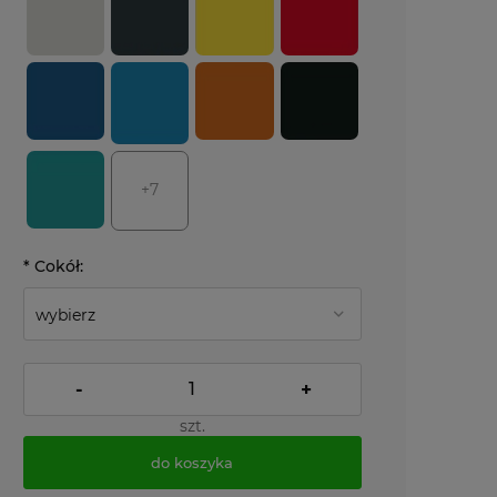
+7
*
Cokół:
-
+
szt.
do koszyka