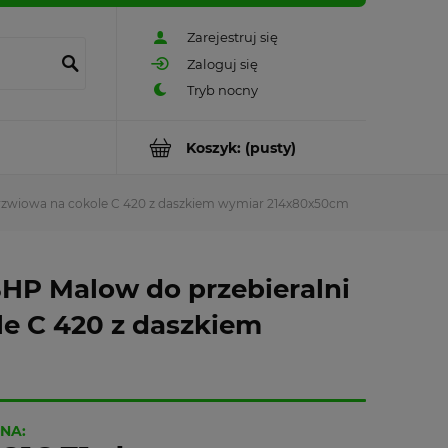
Zarejestruj się
Zaloguj się
Koszyk:
(pusty)
 drzwiowa na cokole C 420 z daszkiem wymiar 214x80x50cm
BHP Malow do przebieralni
le C 420 z daszkiem
NA: