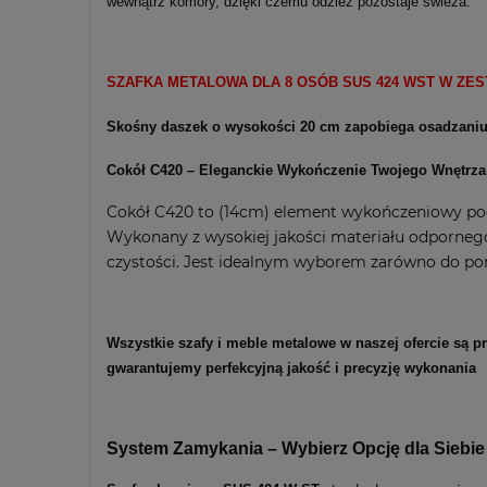
wewnątrz komory, dzięki czemu odzież pozostaje świeża.
SZAFKA METALOWA DLA 8 OSÓB SUS
424
WST W ZEST
Skośny daszek o wysokości 20 cm zapobiega osadzaniu 
Cokół C420 – Eleganckie Wykończenie Twojego Wnętrza
Cokół C420 to (14cm) element wykończeniowy pod 
Wykonany z wysokiej jakości materiału odporneg
czystości. Jest idealnym wyborem zarówno do pomie
Wszystkie szafy i meble metalowe w naszej ofercie są 
gwarantujemy perfekcyjną jakość i precyzję wykonania
System Zamykania – Wybierz Opcję dla Siebie