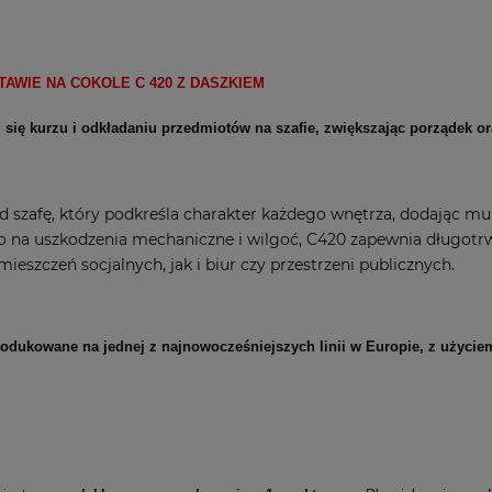
AWIE NA COKOLE C 420 Z DASZKIEM
się kurzu i odkładaniu przedmiotów na szafie, zwiększając porządek 
szafę, który podkreśla charakter każdego wnętrza, dodając mu
o na uszkodzenia mechaniczne i wilgoć, C420 zapewnia długotr
szczeń socjalnych, jak i biur czy przestrzeni publicznych.
produkowane na jednej z najnowocześniejszych linii w Europie, z użyc