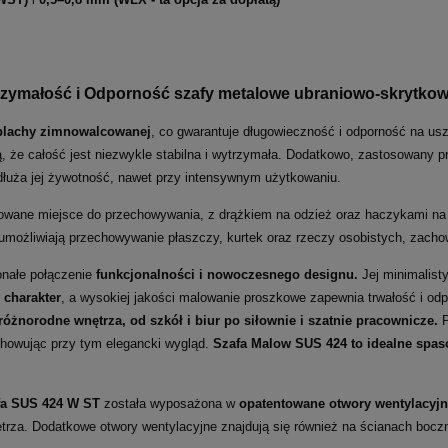
ymałość i Odporność szafy metalowe ubraniowo-skrytkowe
blachy zimnowalcowanej
, co gwarantuje długowieczność i odporność na u
, że całość jest niezwykle stabilna i wytrzymała. Dodatkowo, zastosowany 
dłuża jej żywotność, nawet przy intensywnym użytkowaniu.
owane miejsce do przechowywania, z drążkiem na odzież oraz haczykami na
ożliwiają przechowywanie płaszczy, kurtek oraz rzeczy osobistych, zachow
nałe połączenie
funkcjonalności i nowoczesnego designu.
Jej minimalist
 charakter
, a wysokiej jakości malowanie proszkowe zapewnia trwałość i odp
różnorodne wnętrza, od szkół i biur po siłownie i szatnie pracownicze.
P
achowując przy tym elegancki wygląd.
Szafa Malow SUS 424 to idealne spaso
fa SUS 424 W ST
została wyposażona w
opatentowane otwory wentylacyj
trza. Dodatkowe otwory wentylacyjne znajdują się również na ścianach boczn