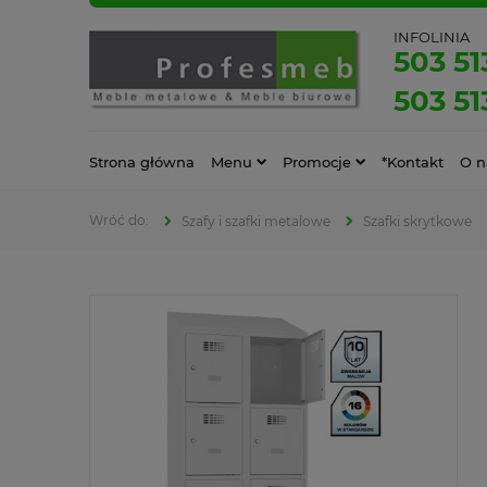
INFOLINIA
503 51
503 51
Strona główna
Menu
Promocje
*Kontakt
O n
Szafy i szafki metalowe
Szafki skrytkowe