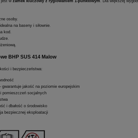
 jest w
zamek kluczowy z ryglowaniem 1-punktowym
. Dla większej wygo
żne osoby.
idealna na baseny i siłownie.
na kod.
udze.
iżeniową.
talowe BHP SUS
414
Malow
kości i bezpieczeństwa:
wodność
 gwarantuje jakość na poziomie europejskim
i pomieszczeń socjalnych
stwa
ość i dbałość o środowisko
a bezpiecznej eksploatacji