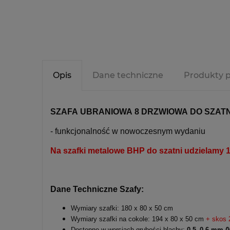
Opis
Dane techniczne
Produkty 
SZAFA UBRANIOWA 8 DRZWIOWA DO SZATNI
- funkcjonalność w nowoczesnym wydaniu
Na szafki metalowe BHP do szatni udzielam
Dane Techniczne Szafy:
Wymiary szafki: 180 x 80 x 50 cm
Wymiary szafki na cokole: 194 x 80 x 50 cm
+ skos 
Dostępne w wersjach grubości blachy:
0,5–0,6 mm (