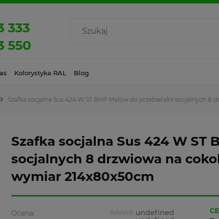
3 333
3 550
as
Kolorystyka RAL
Blog
Szafka socjalna Sus 424 W ST BHP Malow do przebieralni socjalnych 8
Szafka socjalna Sus 424 W ST 
socjalnych 8 drzwiowa na coko
wymiar 214x80x50cm
CE
undefined
Ocena: