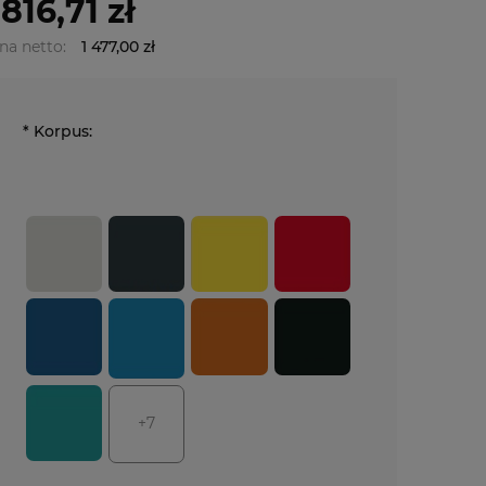
 816,71 zł
na netto:
1 477,00 zł
*
Korpus:
+7