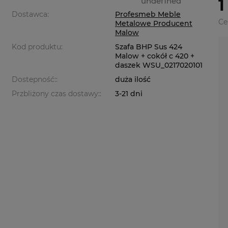
undefined
1
Dostawca:
Profesmeb Meble
Ce
Metalowe Producent
Malow
Kod produktu:
Szafa BHP Sus 424
Malow + cokół c 420 +
daszek WSU_0217020101
Dostepność::
duża ilość
Przbliżony czas dostawy::
3-21 dni