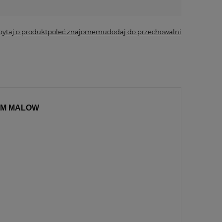
*
- Pole wymagane
pytaj o produkt
poleć znajomemu
dodaj do przechowalni
IEM MALOW