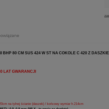
za
powiązane
 BHP 80 CM SUS 424 W ST NA COKOLE C 420 Z DASZK
y 10 LAT GWARANCJI
20cm na tylnej ścianie (daszek) / końcowy wymiar h.214cm
WST)
i
0,5–0,8 mm
(WLX - ta opcja za dopłatą)