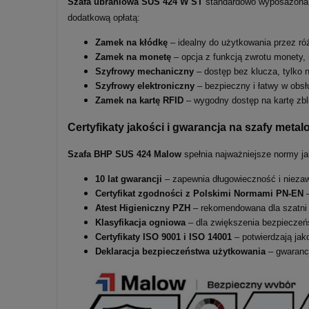
Szafa ubraniowa SUS
424
W ST
standardowo wyposażona
dodatkową opłatą:
Zamek na kłódkę
– idealny do użytkowania przez ró
Zamek na monetę
– opcja z funkcją zwrotu monety, 
Szyfrowy mechaniczny
– dostęp bez klucza, tylko 
Szyfrowy elektroniczny
– bezpieczny i łatwy w obsł
Zamek na kartę RFID
– wygodny dostęp na kartę zbl
Certyfikaty jakości i gwarancja na szafy me
Szafa BHP SUS 424 Malow
spełnia najważniejsze normy ja
10 lat gwarancji
– zapewnia długowieczność i nieza
Certyfikat zgodności z Polskimi Normami PN-EN
–
Atest Higieniczny PZH
– rekomendowana dla szatni 
Klasyfikacja ogniowa
– dla zwiększenia bezpieczeń
Certyfikaty ISO 9001 i ISO 14001
– potwierdzają jak
Deklaracja bezpieczeństwa użytkowania
– gwarancj