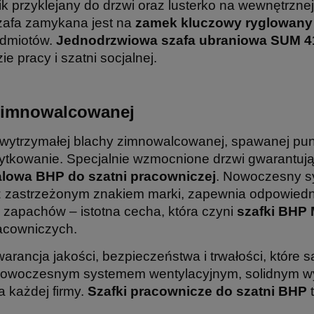
k przyklejany do drzwi oraz lusterko na wewnętrzne
Szafa zamykana jest na
zamek kluczowy ryglowany
dmiotów.
Jednodrzwiowa szafa ubraniowa SUM 4
e pracy i szatni socjalnej.
 zimnowalcowanej
wytrzymałej blachy zimnowalcowanej, spawanej pun
tkowanie. Specjalnie wzmocnione drzwi gwarantują s
alowa BHP do szatni pracowniczej
. Nowoczesny sy
z zastrzeżonym znakiem marki, zapewnia odpowiednią
zapachów – istotna cecha, która czyni
szafki BHP
racowniczych.
arancja jakości, bezpieczeństwa i trwałości, które 
owoczesnym systemem wentylacyjnym, solidnym wy
 każdej firmy.
Szafki pracownicze do szatni BHP
t