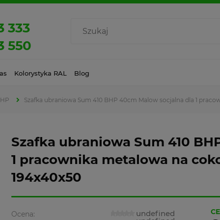
3 333
3 550
as
Kolorystyka RAL
Blog
BHP
Szafka ubraniowa Sum 410 BHP 40cm Malow socjalna dla 1 pracown
Szafka ubraniowa Sum 410 BHP
1 pracownika metalowa na cokol
194x40x50
CE
undefined
Ocena: