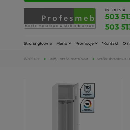
INFOLINIA
503 51
503 51
Strona główna
Menu
Promocje
*Kontakt
O n
Szafy i szafki metalowe
Szafki ubraniowe 