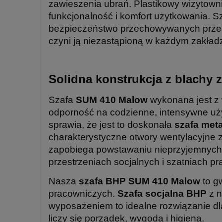
zawieszenia ubrań. Plastikowy wizytowni
funkcjonalność i komfort użytkowania. 
bezpieczeństwo przechowywanych prze
czyni ją niezastąpioną w każdym zakładzi
Solidna konstrukcja z blachy
Szafa
SUM 410 Malow
wykonana jest z 
odporność na codzienne, intensywne uży
sprawia, że jest to doskonała
szafa met
charakterystyczne otwory wentylacyjne 
zapobiega powstawaniu nieprzyjemnych 
przestrzeniach socjalnych i szatniach p
Nasza
szafa BHP SUM 410 Malow
to gw
pracowniczych.
Szafa socjalna BHP
z n
wyposażeniem to idealne rozwiązanie dla
liczy się porządek, wygoda i higiena.