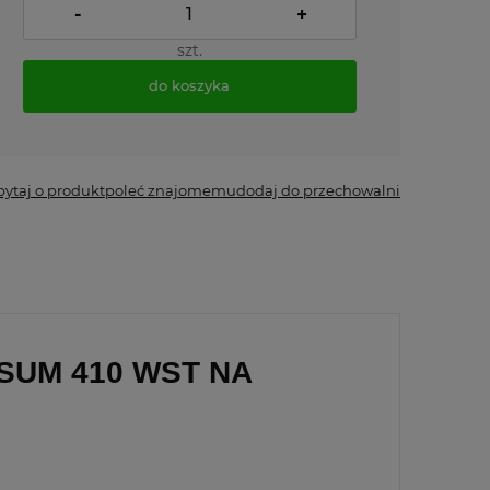
-
+
szt.
do koszyka
*
- Pole wymagane
pytaj o produkt
poleć znajomemu
dodaj do przechowalni
SUM 410 WST NA