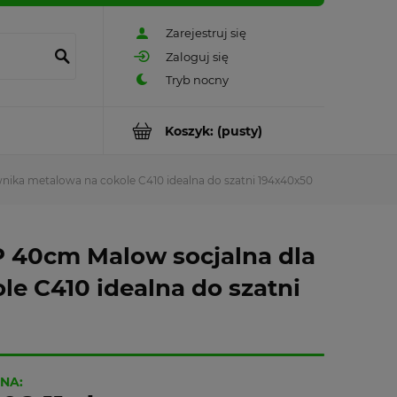
Zarejestruj się
Zaloguj się
Koszyk:
(pusty)
ika metalowa na cokole C410 idealna do szatni 194x40x50
 40cm Malow socjalna dla
e C410 idealna do szatni
NA: