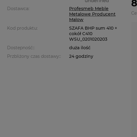
undefined
8
Dostawca:
Profesmeb Meble
Ce
Metalowe Producent
Malow
Kod produktu:
SZAFA BHP sum 410 +
cokół C410
WSU_0201020203
Dostepność::
duża ilość
Przbliżony czas dostawy::
24 godziny