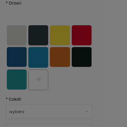
*
Drzwi:
+7
*
Cokół: