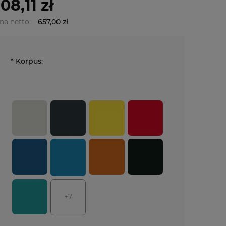
08,11 zł
na netto:
657,00 zł
*
Korpus:
+7