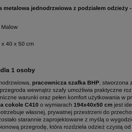
 metalowa jednodrzwiowa z podziałem odzieży - z
 Malow
 x 40 x 50 cm
dla 1 osoby
dnodrzwiowa,
pracownicza szafka BHP
, stworzona
rzegroda wewnątrz szafy umożliwia praktyczne rozdz
eniczne warunki oraz pełen komfort użytkowania w pr
a cokole C410
o wymiarach
194x40x50 cm
jest id
otrzebuje własnej, prywatnej przestrzeni do przech
ostało starannie zaprojektowane z myślą o wygodz
pionową przegrodę, która rozdziela odzież czystą od