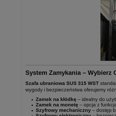
System Zamykania – Wybierz O
Szafa ubraniowa SUS 315 WST
standa
wygody i bezpieczeństwa oferujemy róż
Zamek na kłódkę
– idealny do uży
Zamek na monetę
– opcja z funkcj
Szyfrowy mechaniczny
– dostęp be
Szyfrowy elektroniczny
– bezpiecz