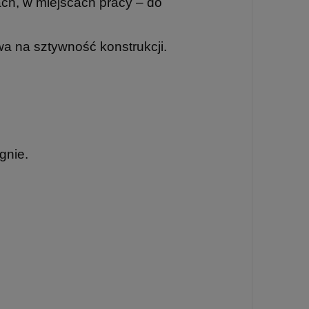
ach, w miejscach pracy – do
wa na sztywność konstrukcji.
gnie.