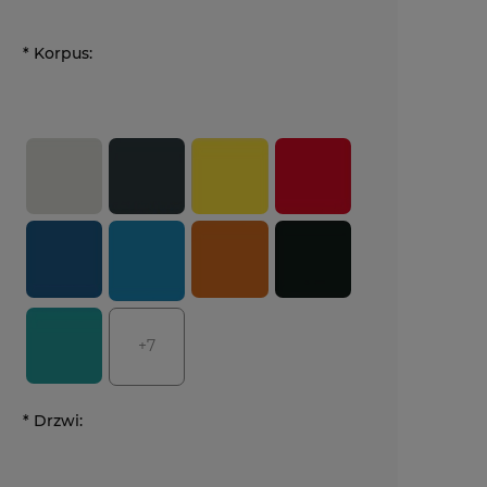
*
Korpus:
+7
*
Drzwi: