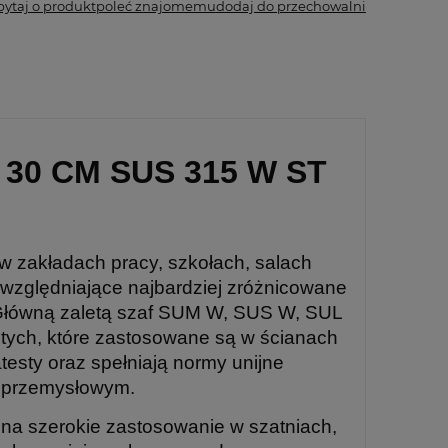
pytaj o produkt
poleć znajomemu
dodaj do przechowalni
30 CM SUS 315 W ST
w zakładach pracy, szkołach, salach
uwzględniające najbardziej zróżnicowane
. Główną zaletą szaf SUM W, SUS W, SUL
ętych, które zastosowane są w ścianach
testy oraz spełniają normy unijne
m przemysłowym.
ą na szerokie zastosowanie w szatniach,