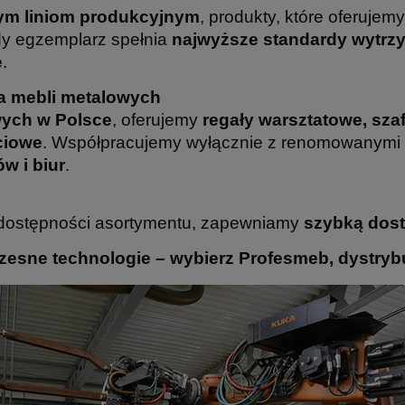
m liniom produkcyjnym
, produkty, które oferujem
dy egzemplarz spełnia
najwyższe standardy wytrz
e
.
a mebli metalowych
owych w Polsce
, oferujemy
regały warsztatowe, sz
ciowe
. Współpracujemy wyłącznie z renomowanymi 
w i biur
.
ej dostępności asortymentu, zapewniamy
szybką dost
zesne technologie – wybierz Profesmeb, dystrybu