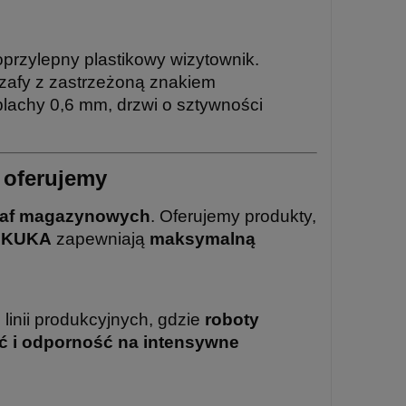
przylepny plastikowy wizytownik.
zafy z zastrzeżoną znakiem
lachy 0,6 mm, drzwi o sztywności
 oferujemy
zaf magazynowych
. Oferujemy produkty,
y KUKA
zapewniają
maksymalną
 linii produkcyjnych, gdzie
roboty
ść i odporność na intensywne