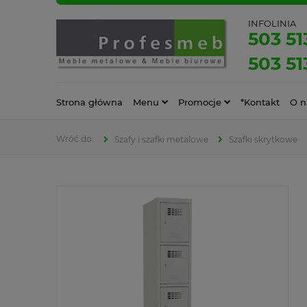
INFOLINIA
503 51
503 51
Strona główna
Menu
Promocje
*Kontakt
O n
Szafy i szafki metalowe
Szafki skrytkowe