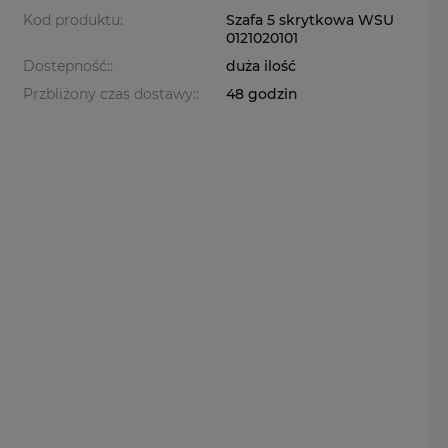
Kod produktu:
Szafa 5 skrytkowa WSU
0121020101
Dostepność::
duża ilość
Przbliżony czas dostawy::
48 godzin