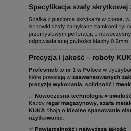
Specyfikacja szafy skrytkowej
Szafka z pięcioma skrytkami w pionie, 
Schowki szafy zamykane zamkami cylind
przemysłowym perforacją o nowoczesnym
odpowiadającej grubości blachy 0,8mm
Precyzja i jakość – roboty KU
Profesmeb
to
nr 1 w Polsce
w dystrybu
które powstają w
zaawansowanych zak
precyzję wykonania, solidność i trwał
✅
Nowoczesna technologia = trwałość
Każdy
regał magazynowy
,
szafa meta
KUKA
dbają o
idealne spasowanie el
użytkowanie
.
✅
Powtarzalność i najwyższa jakość