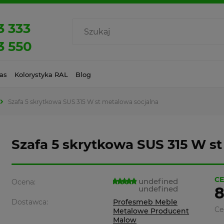
3 333
3 550
as
Kolorystyka RAL
Blog
Szafa 5 skrytkowa SUS 315 W st metalowa socjalna
Szafa 5 skrytkowa SUS 315 W s
CE
undefined
Ocena:
undefined
8
Dostawca:
Profesmeb Meble
Ce
Metalowe Producent
Malow