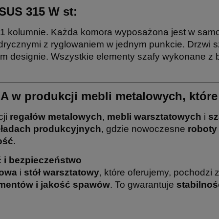
 SUS 315 W st:
w 1 kolumnie. Każda komora wyposażona jest w samo
rycznymi z ryglowaniem w jednym punkcie. Drzwi s
 designie. Wszystkie elementy szafy wykonane z b
KA w produkcji mebli metalowych, które
cji
regałów metalowych
,
mebli warsztatowych
i
s
ładach produkcyjnych
, gdzie nowoczesne
robot
ość
.
 i bezpieczeństwo
lowa
i
stół warsztatowy
, które oferujemy, pochodzi z
ementów i jakość spawów
. To gwarantuje
stabilno