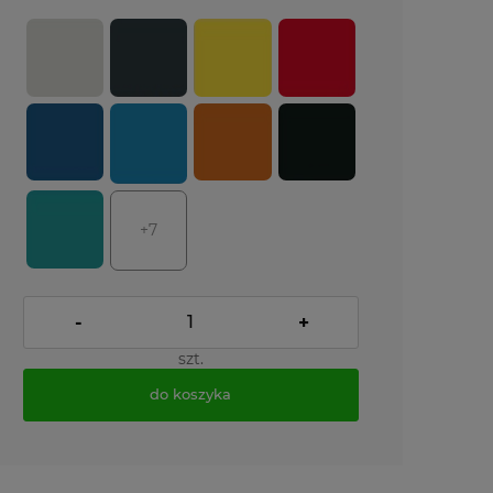
+7
-
+
szt.
do koszyka
*
- Pole wymagane