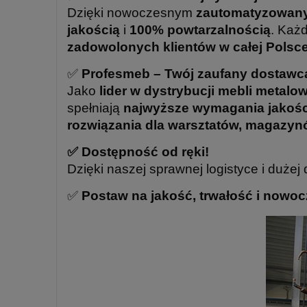
Dzięki nowoczesnym
zautomatyzowany
jakością
i
100% powtarzalnością
. Każ
zadowolonych klientów w całej Polsc
✅
Profesmeb – Twój zaufany dostawc
Jako
lider w dystrybucji mebli metal
spełniają
najwyższe wymagania jakoś
rozwiązania dla warsztatów, magazynó
✅ Dostępność od ręki!
Dzięki naszej sprawnej logistyce i duż
✅
Postaw na jakość, trwałość i nowoc