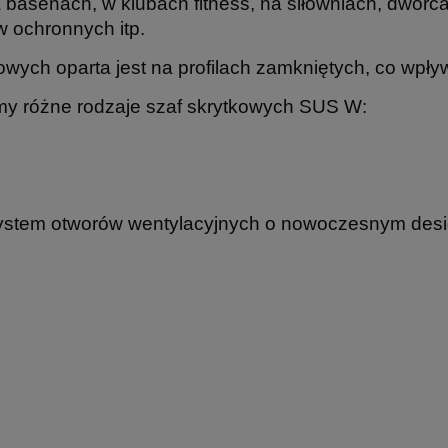
a basenach, w klubach fitness, na siłowniach, dworc
 ochronnych itp.
wych oparta jest na profilach zamkniętych, co wpły
emy różne rodzaje szaf skrytkowych SUS W:
system otworów wentylacyjnych o nowoczesnym desi