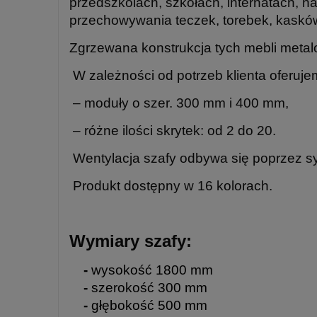
przedszkolach, szkołach, internatach, n
przechowywania teczek, torebek, kasków
Zgrzewana konstrukcja tych mebli metalo
W zależności od potrzeb klienta oferuj
– moduły o szer. 300 mm i 400 mm,
– różne ilości skrytek: od 2 do 20.
Wentylacja szafy odbywa się poprzez 
Produkt dostępny w 16 kolorach.
Wymiary szafy:
-
wysokość 1800 mm
-
szerokość 300 mm
-
głębokość 500 mm