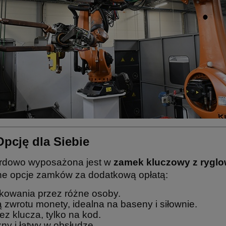
pcję dla Siebie
rdowo wyposażona jest w
zamek kluczowy z rygl
ne opcje zamków za dodatkową opłatą:
tkowania przez różne osoby.
ą zwrotu monety, idealna na baseny i siłownie.
z klucza, tylko na kod.
ny i łatwy w obsłudze.