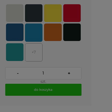
+7
-
+
szt.
do koszyka
*
- Pole wymagane