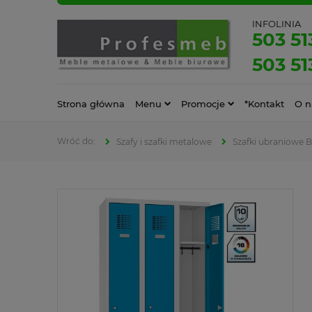
INFOLINIA
503 51
503 51
Strona główna
Menu
Promocje
*Kontakt
O n
Szafy i szafki metalowe
Szafki ubraniowe 