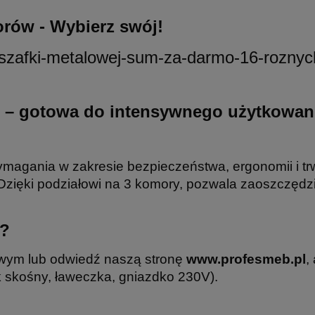
rów - Wybierz swój!
ni – gotowa do intensywnego użytkowan
magania w zakresie bezpieczeństwa, ergonomii i trw
Dzięki podziałowi na 3 komory, pozwala zaoszczędz
ć?
owym lub odwiedź naszą stronę
www.profesmeb.pl
,
k skośny, ławeczka, gniazdko 230V).