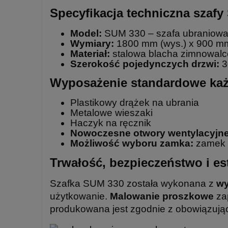
Specyfikacja techniczna szafy
Model:
SUM 330 – szafa ubraniowa
Wymiary:
1800 mm (wys.) x 900 mm 
Materiał:
stalowa blacha zimnowalc
Szerokość pojedynczych drzwi:
3
Wyposażenie standardowe każ
Plastikowy drążek na ubrania
Metalowe wieszaki
Haczyk na ręcznik
Nowoczesne otwory wentylacyjn
Możliwość wyboru zamka:
zamek k
Trwałość, bezpieczeństwo i es
Szafka SUM 330 została wykonana z
wy
użytkowanie.
Malowanie proszkowe
zap
produkowana jest zgodnie z obowiązuj