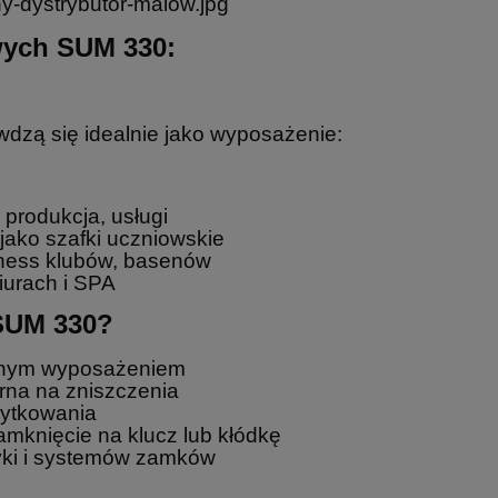
wych SUM 330:
dzą się idealnie jako wyposażenie:
 produkcja, usługi
jako szafki uczniowskie
itness klubów, basenów
iurach i SPA
 SUM 330?
tnym wyposażeniem
na na zniszczenia
żytkowania
amknięcie na klucz lub kłódkę
yki i systemów zamków