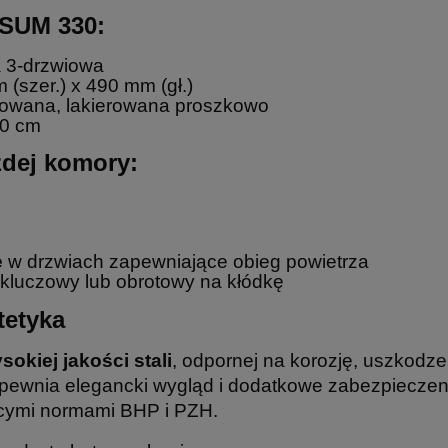
 SUM 330:
 3-drzwiowa
(szer.) x 490 mm (gł.)
owana, lakierowana proszkowo
0 cm
dej komory:
e
w drzwiach zapewniające obieg powietrza
luczowy lub obrotowy na kłódkę
tetyka
sokiej jakości stali
, odpornej na korozję, uszkodz
ewnia elegancki wygląd i dodatkowe zabezpieczeni
ącymi normami BHP i PZH.