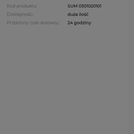
Kod produktu:
SUM 0301020101
Dostepność::
duża ilość
Przbliżony czas dostawy::
24 godziny