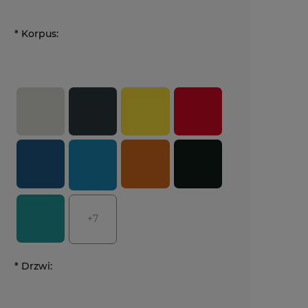
*
Korpus:
+7
*
Drzwi: