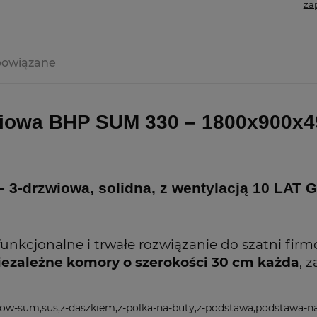
za
powiązane
aniowa BHP SUM 330 – 1800x900x
– 3-drzwiowa, solidna, z wentylacją 10 LA
funkcjonalne i trwałe rozwiązanie do szatni fir
niezależne komory o szerokości 30 cm każda
, 