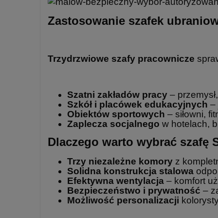
Zastosowanie szafek ubranio
Trzydrzwiowe szafy pracownicze
spraw
Szatni zakładów pracy
– przemysł,
Szkół i placówek edukacyjnych
– 
Obiektów sportowych
– siłowni, f
Zaplecza socjalnego
w hotelach, b
Dlaczego warto wybrać szafę
Trzy niezależne komory
z komple
Solidna konstrukcja stalowa
odpor
Efektywna wentylacja
– komfort u
Bezpieczeństwo i prywatność
– z
Możliwość personalizacji
koloryst