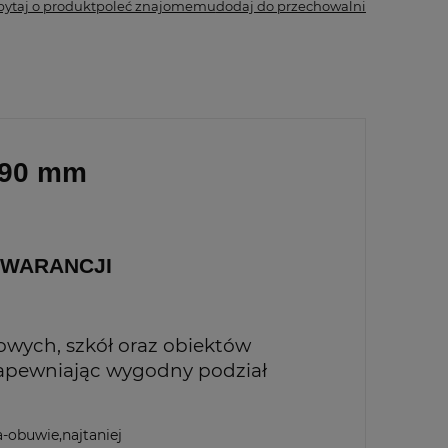
pytaj o produkt
poleć znajomemu
dodaj do przechowalni
490 mm
T GWARANCJI
mowych, szkół oraz obiektów
zapewniając wygodny podział