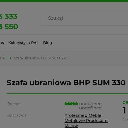
3 333
3 550
as
Kolorystyka RAL
Blog
BHP
Szafa ubraniowa BHP SUM 330
Szafa ubraniowa BHP SUM 330
CE
undefined
Ocena:
undefined
1
Dostawca:
Profesmeb Meble
Ce
Metalowe Producent
Malow