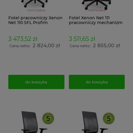
Fotel pracowniczy Xenon
Fotel Xenon Net 111
Net 110 SFL Profim
pracowniczy mechanizm
obrotowy na kółkach
SFL z regulowanymi
udźwig do 130kg baza
podłokietnikami
chromowana
chromowanym stelażem i
3 473,52 zł
3 511,65 zł
tapicerowana z
tapicerowanym
2 824,00 zł
2 855,00 zł
podłokietnikami i
siedziskiem
Cena netto:
Cena netto:
zagłówkiem
do koszyka
do koszyka