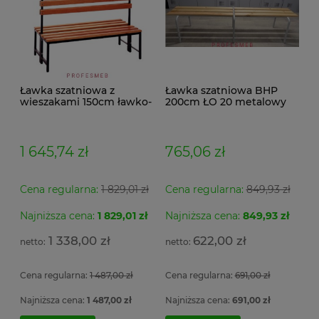
Ławka szatniowa z
Ławka szatniowa BHP
wieszakami 150cm ławko-
200cm ŁO 20 metalowy
wieszak dwustronny
stelaż. siedzisko z drewna
Łsz2a
1 645,74 zł
765,06 zł
Cena regularna:
1 829,01 zł
Cena regularna:
849,93 zł
Najniższa cena:
1 829,01 zł
Najniższa cena:
849,93 zł
1 338,00 zł
622,00 zł
Cena regularna:
1 487,00 zł
Cena regularna:
691,00 zł
Najniższa cena:
1 487,00 zł
Najniższa cena:
691,00 zł