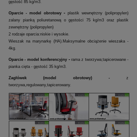
gęstość 85 kg/m3.
-
Oparcie
- model obrotowy
plastik wewnętrzny (polipropylen)
zalany pianką poliuretanową o gęstości 75 kg/m3 oraz plastik
zewnętrzny (polipropylen)
2 rodzaje oparcia:niskie i wysokie.
Wieszak na marynarkę (HA).Maksymalne obciążenie wieszaka -
4kg.
-
Oparcie
- model konferencyjny
rama z tworzywa;tapicerowane -
pianka cięta
- gęstość 35 kg/m3.
Zagłówek
(model obrotowy) -
z
tworzywa,regulowany,tapicerowany.