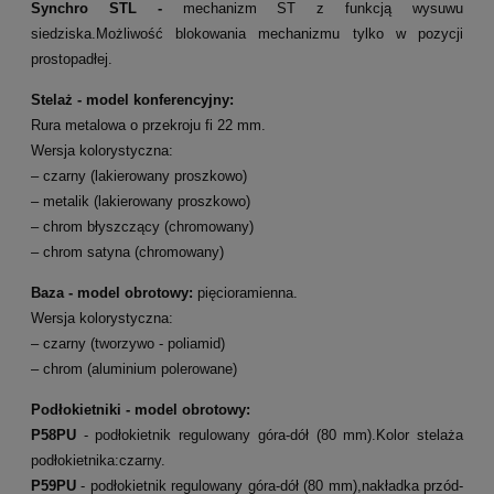
Synchro STL -
mechanizm ST z funkcją wysuwu
siedziska.
Możliwość blokowania mechanizmu tylko w pozycji
prostopadłej.
Stelaż - model konferencyjny:
Rura metalowa o przekroju fi 22 mm.
Wersja kolorystyczna:
– czarny (lakierowany proszkowo)
–
metalik (lakierowany proszkowo)
– chrom błyszczący (chromowany)
–
chrom satyna (chromowany)
Baza - model obrotowy:
pięcioramienna.
Wersja kolorystyczna:
– czarny (tworzywo - poliamid)
– chrom (aluminium polerowane)
Podłokietniki - model obrotowy:
P58PU
- podłokietnik regulowany góra-dół (80 mm).Kolor stelaża
podłokietnika:czarny.
P59PU
- podłokietnik regulowany góra-dół (80 mm),nakładka przód-