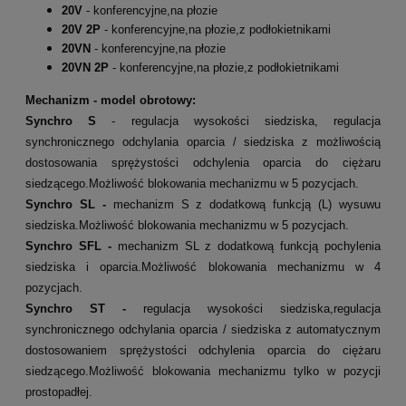
20V
- konferencyjne,na płozie
20V 2P
- konferencyjne,na płozie,z podłokietnikami
20VN
- konferencyjne,na
płozie
20VN 2P
- konferencyjne,na płozie,z podłokietnikami
Mechanizm - model obrotowy:
Synchro S
- regulacja wysokości siedziska, regulacja
synchronicznego odchylania oparcia / siedziska z możliwością
dostosowania sprężystości odchylenia oparcia do ciężaru
siedzącego.Możliwość blokowania mechanizmu w 5 pozycjach.
Synchro SL -
mechanizm S z dodatkową funkcją (L) wysuwu
siedziska.
Możliwość blokowania mechanizmu w 5 pozycjach.
Synchro SFL -
mechanizm SL z dodatkową funkcją pochylenia
siedziska i oparcia.
Możliwość blokowania mechanizmu w 4
pozycjach.
Synchro ST -
regulacja wysokości siedziska,regulacja
synchronicznego odchylania oparcia / siedziska z automatycznym
dostosowaniem sprężystości odchylenia oparcia do ciężaru
siedzącego.
Możliwość blokowania mechanizmu tylko w pozycji
prostopadłej.