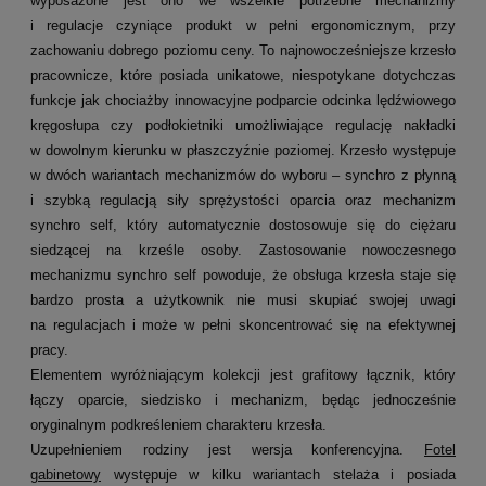
wyposażone jest ono we wszelkie potrzebne mechanizmy
i regulacje czyniące produkt w pełni ergonomicznym, przy
zachowaniu dobrego poziomu ceny. To najnowocześniejsze krzesło
pracownicze, które posiada unikatowe, niespotykane dotychczas
funkcje jak chociażby innowacyjne podparcie odcinka lędźwiowego
kręgosłupa czy podłokietniki umożliwiające regulację nakładki
w dowolnym kierunku w płaszczyźnie poziomej. Krzesło występuje
w dwóch wariantach mechanizmów do wyboru – synchro z płynną
i szybką regulacją siły sprężystości oparcia oraz mechanizm
synchro self, który automatycznie dostosowuje się do ciężaru
siedzącej na krześle osoby. Zastosowanie nowoczesnego
mechanizmu synchro self powoduje, że obsługa krzesła staje się
bardzo prosta a użytkownik nie musi skupiać swojej uwagi
na regulacjach i może w pełni skoncentrować się na efektywnej
pracy.
Elementem wyróżniającym kolekcji jest grafitowy łącznik, który
łączy oparcie, siedzisko i mechanizm, będąc jednocześnie
oryginalnym podkreśleniem charakteru krzesła.
Uzupełnieniem rodziny jest wersja konferencyjna.
Fotel
gabinetowy
występuje w kilku wariantach stelaża i posiada