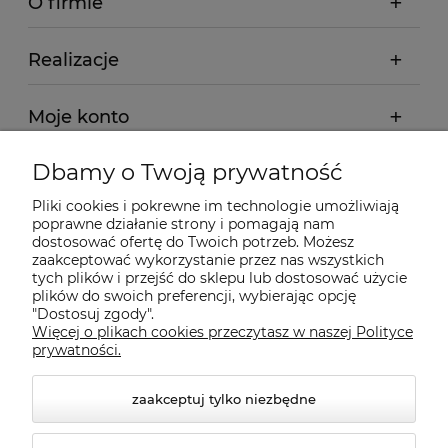
O firmie
Realizacje
Moje konto
Dbamy o Twoją prywatność
Regulamin
Pliki cookies i pokrewne im technologie umożliwiają
poprawne działanie strony i pomagają nam
Dostawa - realizacja
dostosować ofertę do Twoich potrzeb. Możesz
zaakceptować wykorzystanie przez nas wszystkich
tych plików i przejść do sklepu lub dostosować użycie
Gwarancja i zwroty
plików do swoich preferencji, wybierając opcję
"Dostosuj zgody".
Więcej o plikach cookies przeczytasz w naszej Polityce
Pomoc
prywatności.
zaakceptuj tylko niezbędne