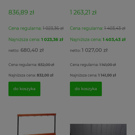
Łsz1
836,89 zł
1 263,21 zł
Cena regularna:
1 023,36 zł
Cena regularna:
1 403,43 zł
Najniższa cena:
1 023,36 zł
Najniższa cena:
1 403,43 zł
Se
Szafa metalowa MSWV 110/5-35 Malow do
Fo
Ar
ładowania elektronarzędzi 3 półki z listwą zasilającą
po
680,40 zł
1 027,00 zł
5 gniazdek 104x100x50cm
ob
si
Cena regularna:
832,00 zł
Cena regularna:
1 141,00 zł
2 
4 056,54 zł
1
Najniższa cena:
832,00 zł
Najniższa cena:
1 141,00 zł
3 298,00 zł
do koszyka
do koszyka
do koszyka