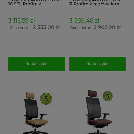
10 SFL Profim z
11 Profim z zagłówkiem
regulowanymi
regulowanymi
podłokietnikami,
podłokietnikami,
regulacją pochylenia
regulacją pochylenia
3 115,59 zł
3 569,46 zł
oparcia i siedziska, oraz
oparcia i siedziska, oraz
2 533,00 zł
2 902,00 zł
wysuwem siedziska
wysuwem siedziska
Cena netto:
Cena netto:
tapicerowany
tapicerowany
do koszyka
do koszyka