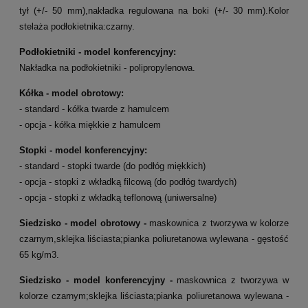
tył (+/- 50 mm),nakładka regulowana na boki (+/- 30 mm).Kolor
stelaża podłokietnika:czarny.
Podłokietniki - model konferencyjny:
Nakładka na podłokietniki - polipropylenowa.
Kółka -
model obrotowy
:
- standard - kółka twarde z hamulcem
- opcja - kółka miękkie z hamulcem
Stopki - model konferencyjny:
- standard - stopki twarde (do podłóg miękkich)
- opcja - stopki z wkładką filcową (do podłóg twardych)
- opcja - stopki z wkładką teflonową (uniwersalne)
Siedzisko -
model obrotowy
-
maskownica z tworzywa w kolorze
czarnym,sklejka liściasta;pianka poliuretanowa wylewana - gęstość
65 kg/m3.
Siedzisko
- model konferencyjny
-
maskownica z tworzywa w
kolorze czarnym;sklejka liściasta;pianka poliuretanowa wylewana -