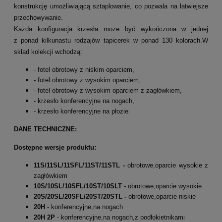
konstrukcję umożliwiającą sztaplowanie, co pozwala na łatwiejsze
przechowywanie.
Każda konfiguracja krzesła może być wykończona w jednej
z ponad kilkunastu rodzajów tapicerek w ponad 130 kolorach.W
skład kolekcji wchodzą:
- fotel obrotowy z niskim oparciem,
- fotel obrotowy z wysokim oparciem,
- fotel obrotowy z wysokim oparciem z zagłówkiem,
- krzesło konferencyjne na nogach,
- krzesło konferencyjne na płozie.
DANE TECHNICZNE:
Dostępne wersje produktu:
11S/11SL/11SFL/11ST/11STL -
obrotowe,oparcie wysokie z
zagłówkiem
10S/10SL/10SFL/10ST/10SLT -
obrotowe,oparcie wysokie
20S/20SL/20SFL/20ST/20STL -
obrotowe,oparcie niskie
20H
- konferencyjne,na nogach
20H 2P
- konferencyjne,na nogach,z podłokietnikami