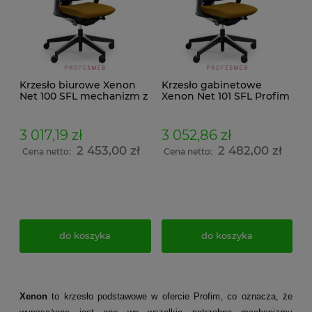
Krzesło biurowe Xenon
Krzesło gabinetowe
Net 100 SFL mechanizm z
Xenon Net 101 SFL Profim
poduszką chromowana
z regulowanymi
baza, regulowane
podłokietnikami,
podłokietniki i wysuw
oparciem lędźwiowym
3 017,19 zł
3 052,86 zł
siedziska
wysuwem siedziska
2 453,00 zł
2 482,00 zł
tapicerowany
Cena netto:
Cena netto:
chromowany stelaż
do koszyka
do koszyka
Xenon
to krzesło podstawowe w ofercie Profim, co oznacza, że