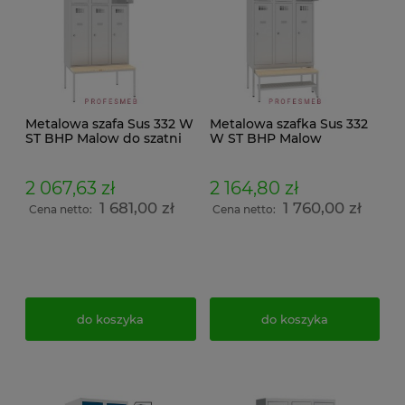
Metalowa szafa Sus 332 W
Metalowa szafka Sus 332
ST BHP Malow do szatni
W ST BHP Malow
socjalna 6 drzwiowa na
ubraniowo skrytkowa do
ławeczce stałej P 333 i
przebieralni z ławeczką
daszkiem wymiar
wysuwaną Pw 331 półką
2 067,63 zł
2 164,80 zł
239x90x74,5cm
na buty wymiar
1 681,00 zł
1 760,00 zł
219x90x74,5cm
Cena netto:
Cena netto:
do koszyka
do koszyka