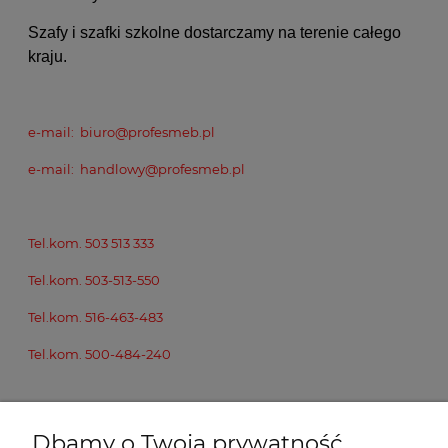
Szafy i szafki szkolne dostarczamy na terenie całego
kraju.
e-mail: biuro@profesmeb.pl
e-mail: handlowy@profesmeb.pl
Tel.kom. 503 513 333
Tel.kom. 503-513-550
Tel.kom. 516-463-483
Tel.kom. 500-484-240
Tel.stacjonarne:
Dbamy o Twoją prywatność