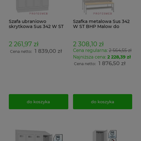
Szafa ubraniowo
Szafka metalowa Sus 342
skrytkowa Sus 342 W ST
W ST BHP Malow do
BHP Malow do
szatni pracowniczych
przebieralni 8 drzwiowa
ubraniowa socjalna na
na cokole z daszkiem
ławeczce wysuwanej Pw
2 261,97 zł
2 308,10 zł
skośnym wymiar
431 półką na buty wymiar
Cena regularna:
2 564,55 zł
1 839,00 zł
214x120x50cm
219x120x74,5cm
Cena netto:
Najniższa cena:
2 228,39 zł
1 876,50 zł
Cena netto:
do koszyka
do koszyka