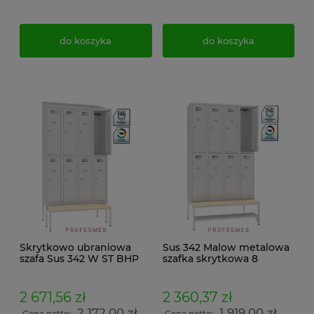
do koszyka
do koszyka
Skrytkowo ubraniowa
Sus 342 Malow metalowa
szafa Sus 342 W ST BHP
szafka skrytkowa 8
Malow do szatni
drzwiowa z ławeczką stałą
pracowniczych 8
P 433 i półką na obuwie
drzwiowa ławeczka
robocze 219x120x74,5cm
2 671,56 zł
2 360,37 zł
wysuwana Pw 431 i
2 172,00 zł
1 919,00 zł
Cena netto:
Cena netto: