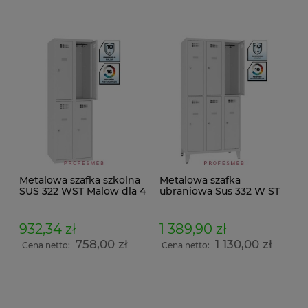
Metalowa szafka szkolna
Metalowa szafka
SUS 322 WST Malow dla 4
ubraniowa Sus 332 W ST
uczniów 180×60×50 cm
BHP Malow do szatni
ubraniowe do szkół
socjalna na ubrania i
rzeczy osobiste nogi 14cm
932,34 zł
1 389,90 zł
wymiary 194x90x50cm
758,00 zł
1 130,00 zł
Cena netto:
Cena netto: