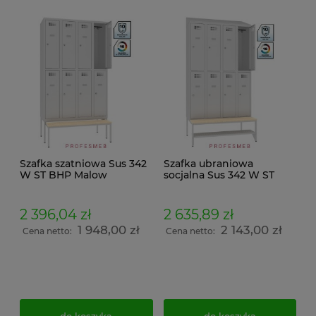
Szafka szatniowa Sus 342
Szafka ubraniowa
W ST BHP Malow
socjalna Sus 342 W ST
ubraniowo skrytkowa 8
BHP MALOW na ubrania i
drzwiowa z ławeczką
rzeczy osobiste do szatni
wysuwaną Pw 431 wymiar
pracowniczych z
2 396,04 zł
2 635,89 zł
219x120x74,5cm
ławeczka drewnianą stałą
1 948,00 zł
2 143,00 zł
P 433 półką na buty i
Cena netto:
Cena netto:
daszkiem skośnym
wymiar 239x120x74,5cm
do koszyka
do koszyka