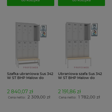
Szafka ubraniowa Sus 342
Ubraniowa szafa Sus 342
W ST BHP Malow do
W ST BHP Malow do
szatni pracowniczych 8
przebieralni na ubrania i
drzwiowa z ławeczką
rzeczy osobiste 8
wysuwaną Pw 431 półką
drzwiowa z ławeczką stała
2 840,07 zł
2 191,86 zł
na buty i daszkiem
P 433 z siedziskiem
2 309,00 zł
1 782,00 zł
wymiar 239x120x74,5cm
wymiar 219x120x74,5cm
Cena netto:
Cena netto: