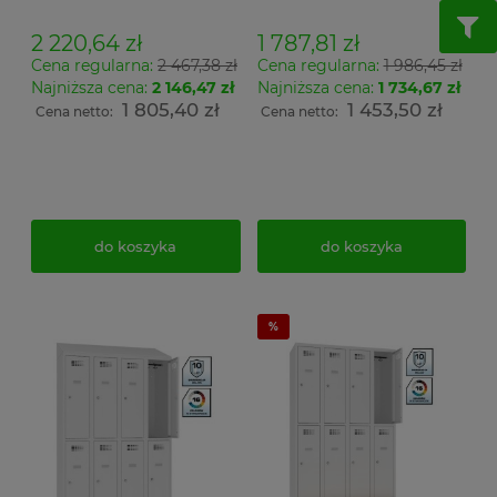
drzwiowa z ławeczką stała
szatniowa na cokole C
P 433 i daszkiem
340 wymiar
2 220,64 zł
1 787,81 zł
skośnym wymiar
194x120x50cm
Cena regularna:
2 467,38 zł
Cena regularna:
1 986,45 zł
239x120x74,5cm
Najniższa cena:
2 146,47 zł
Najniższa cena:
1 734,67 zł
1 805,40 zł
1 453,50 zł
Cena netto:
Cena netto:
do koszyka
do koszyka