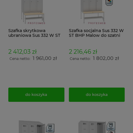
Szafka skrytkowa
Szafka socjalna Sus 332 W
ubraniowa Sus 332 W ST
ST BHP Malow do szatni
BHP Malow do szatni 6
pracowniczych 6
komorowa ławeczka
drzwiowa ubraniowa z
wysuwana Pw 331 półka
ławeczką drewnianą stała
2 412,03 zł
2 216,46 zł
na buty i daszek wymiar
P 333 półką na buty i
1 961,00 zł
1 802,00 zł
239x90x74,5cm
daszkiem wymiar
Cena netto:
Cena netto:
239x90x74,5cm
do koszyka
do koszyka