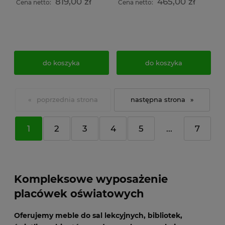
819,00 zł
465,00 zł
wymiar 239x30x74,5cm
Cena netto:
Cena netto:
do koszyka
do koszyka
«
»
1
2
3
4
5
...
7
Kompleksowe wyposażenie
placówek oświatowych
Oferujemy meble do sal lekcyjnych, bibliotek,