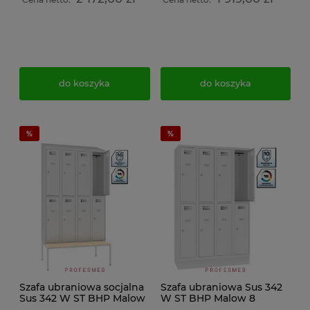
daszek skośny wymiar
239x120x74,5cm
do koszyka
do koszyka
Szafa ubraniowa socjalna
Szafa ubraniowa Sus 342
Sus 342 W ST BHP Malow
W ST BHP Malow 8
do przebieralni 8
drzwiowa 120cm