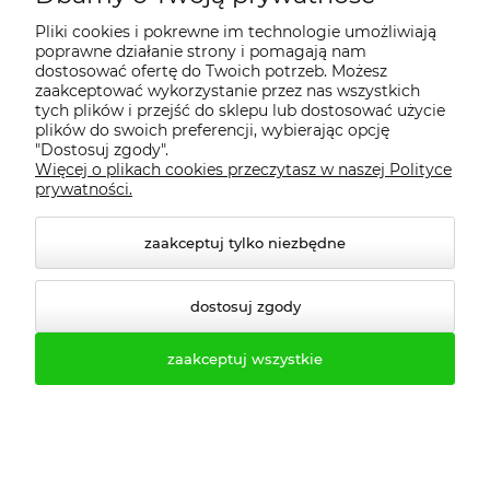
tel. 61-623-22-83
Pliki cookies i pokrewne im technologie umożliwiają
poprawne działanie strony i pomagają nam
fax. (61) 623-24-77
dostosować ofertę do Twoich potrzeb. Możesz
zaakceptować wykorzystanie przez nas wszystkich
tych plików i przejść do sklepu lub dostosować użycie
plików do swoich preferencji, wybierając opcję
"Dostosuj zgody".
Więcej o plikach cookies przeczytasz w naszej Polityce
prywatności.
Darmowa dostawa
zaakceptuj tylko niezbędne
Kup więcej i oszczędzaj więcej! O
dostosuj zgody
szczegóły darmowej dostawy pytaj w
dziale handlowym.
zaakceptuj wszystkie
Darmowa dostawa (Transport PROFESMEB
- TIR zbiorczy) już od 9 500,00 zł.