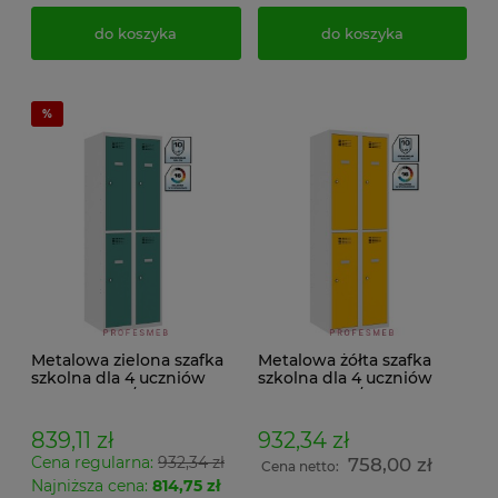
do koszyka
do koszyka
Metalowa zielona szafka
Metalowa żółta szafka
szkolna dla 4 uczniów
szkolna dla 4 uczniów
KOLOR 7035/6033 SUS
KOLOR 7035/1023 SUS 322
322 wst PROMOCJA
wst PROMOCJA
839,11 zł
932,34 zł
Cena regularna:
932,34 zł
758,00 zł
Cena netto:
Najniższa cena:
814,75 zł