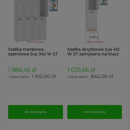
Szafka metalowa
Szafka skrytkowa Sus 412
szatniowa Sus 342 W ST
W ST zamykana na klucz
BHP Malow do szatni na
Malow z ławeczką stała P
ubrania socjalna z
413 oraz półką na buty dla
daszkiem wymiar
pomieszczeń socjalnych
1 986,45 zł
1 035,66 zł
200x120x50cm
219x40x74,5cm
1 615,00 zł
842,00 zł
Cena netto:
Cena netto:
do koszyka
do koszyka