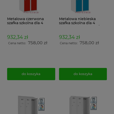
Metalowa czerwona
Metalowa niebieska
szafka szkolna dla 4
szafka szkolna dla 4
uczniów KOLOR
uczniów KOLOR 7035/5012
7035/3020 SUS 322 wst
SUS 322 wst PROMOCJA
PROMOCJA
932,34 zł
932,34 zł
758,00 zł
758,00 zł
Cena netto:
Cena netto:
do koszyka
do koszyka