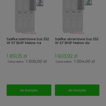
Szafka szatniowa Sus 332
Szafka ubraniowa Sus 332
W ST BHP Malow na
W ST BHP Malow do
ubrania socjalna 6
przebieralni 6 drzwiowa 3
drzwiowa 90cm w
kolumny na cokole C 330
zestawie na cokole C 330
wymiary 194x90x50cm
1 851,15 zł
1 603,92 zł
z daszek skośny wymiar
1 505,00 zł
1 304,00 zł
214x90x50cm
Cena netto:
Cena netto:
do koszyka
do koszyka