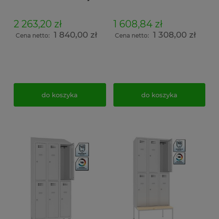
dla pracowników 6
do szatni 6 drzwiowa z
drzwiowa 90cm z
daszkiem wymiar
ławeczką wysuwaną i
200x90x50cm
2 263,20 zł
1 608,84 zł
daszkiem wymiar
1 840,00 zł
1 308,00 zł
239x90x74,5cm
Cena netto:
Cena netto:
do koszyka
do koszyka