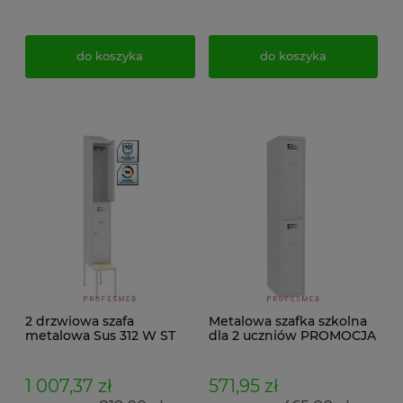
do koszyka
do koszyka
2 drzwiowa szafa
Metalowa szafka szkolna
metalowa Sus 312 W ST
dla 2 uczniów PROMOCJA
BHP Malow do szatni na
ubrania z ławeczką
drewnianą stała P 313 i
1 007,37 zł
571,95 zł
daszkiem skośnym