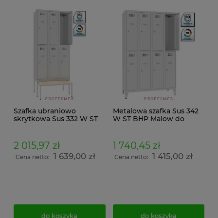
Szafka ubraniowo
Metalowa szafka Sus 342
skrytkowa Sus 332 W ST
W ST BHP Malow do
BHP Malow metalowa do
przebieralni 8 drzwiowa
szatni 90cm z ławeczką
socjalna ubraniowa na
wysuwaną Pw 331 wymiar
nogach wymiar
2 015,97 zł
1 740,45 zł
219x90x74,5cm
194x120x50cm
1 639,00 zł
1 415,00 zł
Cena netto:
Cena netto:
do koszyka
do koszyka