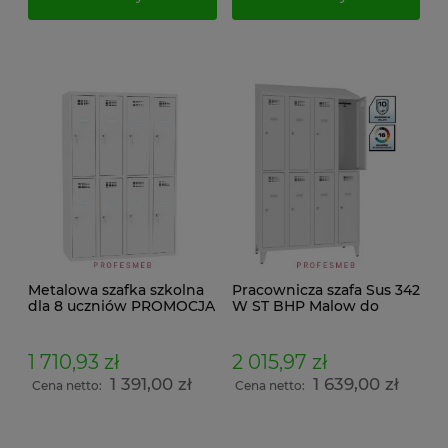
Metalowa szafka szkolna
Pracownicza szafa Sus 342
dla 8 uczniów PROMOCJA
W ST BHP Malow do
przebieralni 8 drzwiowa
na nogach z daszkiem
skośnym wymiar
1 710,93 zł
2 015,97 zł
214x120x50cm
1 391,00 zł
1 639,00 zł
Cena netto:
Cena netto: