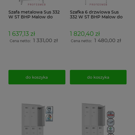
Szafa metalowa Sus 332
Szafka 6 drzwiowa Sus
W ST BHP Malow do
332 W ST BHP Malow do
szatni 6 drzwiowa dla 6
szatni na ubrania i rzeczy
pracowników na nogach
prywatne na ławeczce
z daszkiem wymiar
stałej drewnianej P 333
1 637,13 zł
1 820,40 zł
214x90x50cm
wymiar 219x90x74,5cm
1 331,00 zł
1 480,00 zł
Cena netto:
Cena netto:
do koszyka
do koszyka