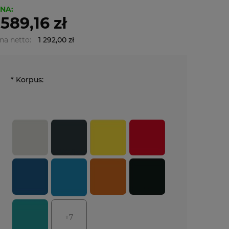
NA:
 589,16 zł
na netto:
1 292,00 zł
*
Korpus:
+7