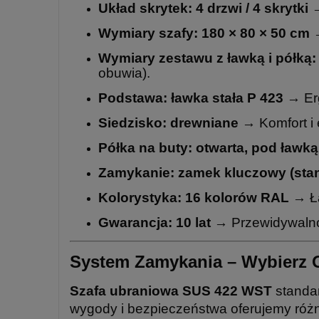
Układ skrytek:
4 drzwi / 4 skrytki
→
Wymiary szafy:
180 × 80 × 50 cm
→
Wymiary zestawu z ławką i półką:
obuwia).
Podstawa:
ławka stała P 423
→ Erg
Siedzisko:
drewniane
→ Komfort i 
Półka na buty:
otwarta, pod ławką
Zamykanie:
zamek kluczowy (sta
Kolorystyka:
16 kolorów RAL
→ Ła
Gwarancja:
10 lat
→ Przewidywalnoś
System Zamykania – Wybierz O
Szafa ubraniowa SUS 422 WST
standa
wygody i bezpieczeństwa oferujemy róż