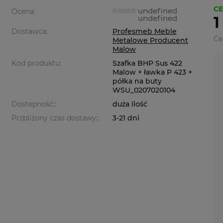
CE
undefined
Ocena:
undefined
1
Dostawca:
Profesmeb Meble
Ce
Metalowe Producent
Malow
Kod produktu:
Szafka BHP Sus 422
Malow + ławka P 423 +
półka na buty
WSU_0207020104
Dostepność::
duża ilość
Przbliżony czas dostawy::
3-21 dni