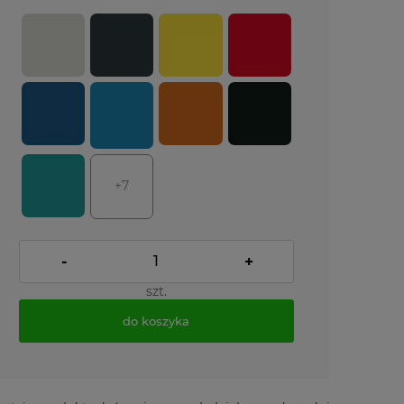
+7
-
+
szt.
do koszyka
*
- Pole wymagane