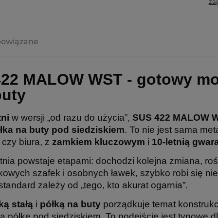
za
powiązane
422 MALOW WST
- gotowy mo
buty
tni
w wersji „od razu do użycia”,
SUS 422 MALOW 
łka na buty pod siedziskiem
. To nie jest sama me
czy biura, z
zamkiem kluczowym
i
10-letnią gwar
tnia powstaje etapami: dochodzi kolejna zmiana, rośn
owych szafek i osobnych ławek, szybko robi się nie
standard zależy od „tego, kto akurat ogarnia”.
ką stałą
i
półką na buty
porządkuje temat konstrukcy
łą półkę pod siedziskiem. To podejście jest typowe d