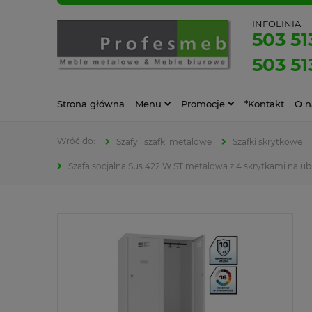
INFOLINIA
503 51
503 51
Strona główna
Menu
Promocje
*Kontakt
O n
Szafy i szafki metalowe
Szafki skrytkowe
Szafa socjalna Sus 422 W ST metalowa z 4 skrytkami na ub