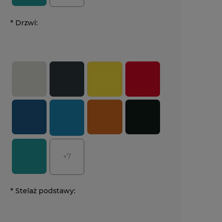
*
Drzwi:
+7
*
Stelaż podstawy: