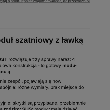
pytaj o produkt
poleć znajomemu
dodaj do przechowalni
duł szatniowy z ławką
WST
rozwiązuje trzy sprawy naraz:
4
talowa konstrukcja - to gotowy
moduł
ancją
.
ie zespół, pojawiają się nowi
spójnie: różne wymiary, brak miejsca do
jnie: skrytki są przypisane, przebieranie
la
rodziny SUS
: moduły mają działać