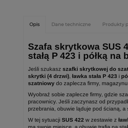
Opis
Dane techniczne
Produkty 
Szafa skrytkowa
SUS 
stałą
P 423
i półką na 
Jeśli szukasz
szafki skrytkowej do sza
skrytki (4 drzwi)
,
ławka stała P 423
i
pó
szatniowy
do zaplecza firmy, magazynu 
Wyobraź sobie zaplecze firmy, gdzie sza
pracownicy. Jeśli zaczynasz od przypadk
przebrania, obuwie ląduje pod ścianą, a 
W tej sytuacji
SUS 422
w zestawie z
ław
ma swoje miejsce, a obuwie trafia na sta