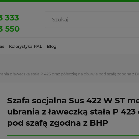
3 333
3 550
as
Kolorystyka RAL
Blog
rania z ławeczką stała P 423 oraz półeczką na obuwie pod szafą zgodna z 
Szafa socjalna Sus 422 W ST m
ubrania z ławeczką stała P 423
pod szafą zgodna z BHP