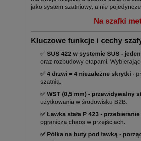
jako system szatniowy, a nie pojedyncze
Na szafki m
Kluczowe funkcje i cechy szaf
✅
SUS 422 w systemie SUS - jeden
oraz rozbudowy etapami. Wybierają
✅ 4 drzwi = 4 niezależne skrytki
- p
szatnią.
✅ WST (0,5 mm) - przewidywalny s
użytkowania w środowisku B2B.
✅ Ławka stała P 423 - przebierani
ogranicza chaos w przejściach.
✅ Półka na buty pod ławką - porzą