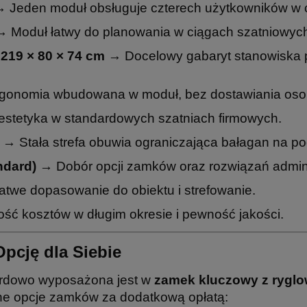
 Jeden moduł obsługuje czterech użytkowników w c
 Moduł łatwy do planowania w ciągach szatniowych
219 × 80 × 74 cm
→ Docelowy gabaryt stanowiska pr
onomia wbudowana w moduł, bez dostawiania oso
estetyka w standardowych szatniach firmowych.
→ Stała strefa obuwia ograniczająca bałagan na po
ndard)
→ Dobór opcji zamków oraz rozwiązań admin
twe dopasowanie do obiektu i strefowanie.
ć kosztów w długim okresie i pewność jakości.
pcję dla Siebie
rdowo wyposażona jest w
zamek kluczowy z rygl
ne opcje zamków za dodatkową opłatą: