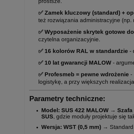
prostsze.
✅ Zamek kluczowy (standard) + o
też rozwiązania administracyjne (np. 
✅
Wyposażenie skrytek gotowe do
czytelna organizacyjnie.
✅ 16 kolorów RAL w standardzie
- 
✅ 10 lat gwarancji MALOW
- argume
✅ Profesmeb = pewne wdrożenie
-
logistykę, a przy większych realiza
Parametry techniczne:
Model:
SUS 422 MALOW
→
S
zafa
SUS
, gdzie moduły projektuje się t
Wersja:
WST (0,5 mm)
→ Standard w