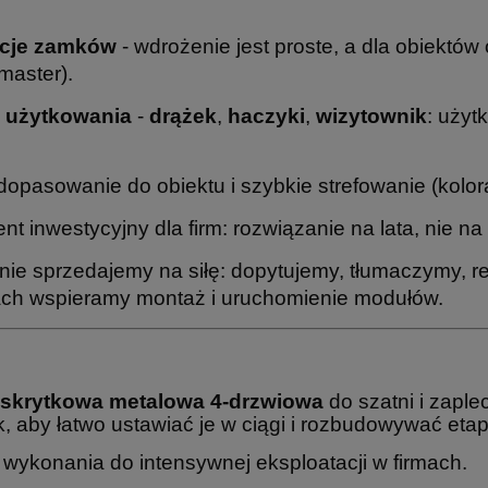
pcje zamków
- wdrożenie jest proste, a dla obiektów
master).
 użytkowania
-
drążek
,
haczyki
,
wizytownik
: użyt
dopasowanie do obiektu i szybkie strefowanie (kolora
nt inwestycyjny dla firm: rozwiązanie na lata, nie n
 nie sprzedajemy na siłę: dopytujemy, tłumaczymy
cjach wspieramy montaż i uruchomienie modułów.
 skrytkowa metalowa 4-drzwiowa
do szatni i zapl
ak, aby łatwo ustawiać je w ciągi i rozbudowywać eta
ykonania do intensywnej eksploatacji w firmach.