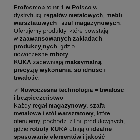
Profesmeb
to
nr 1 w Polsce
w
dystrybucji
regałów metalowych
,
mebli
warsztatowych
i
szaf magazynowych
.
Oferujemy produkty, które powstają
w
zaawansowanych zakładach
produkcyjnych
, gdzie
nowoczesne
roboty
KUKA
zapewniają
maksymalną
precyzję wykonania, solidność i
trwałość
.
✅
Nowoczesna technologia = trwałość
i bezpieczeństwo
Każdy
regał magazynowy
,
szafa
metalowa
i
stół warsztatowy
, które
oferujemy, pochodzi z linii produkcyjnych,
gdzie
roboty KUKA
dbają o
idealne
spasowanie elementów i jakość