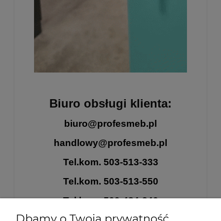
Biuro obsługi klienta:
biuro@profesmeb.pl
handlowy@profesmeb.pl
Tel.kom. 503-513-333
Tel.kom. 503-513-550
Tel.kom. 500-484-240
Dbamy o Twoją prywatność
Tel.kom. 516-463-483