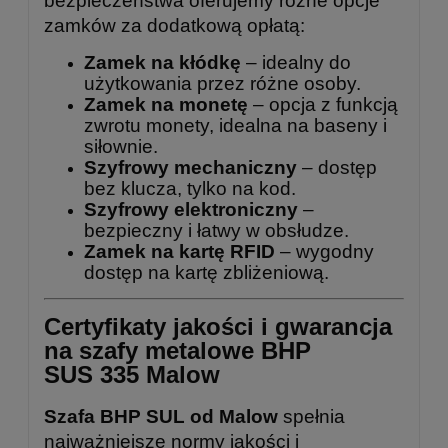
bezpieczeństwa oferujemy różne opcje
zamków za dodatkową opłatą:
Zamek na kłódkę
– idealny do
użytkowania przez różne osoby.
Zamek na monetę
– opcja z funkcją
zwrotu monety, idealna na baseny i
siłownie.
Szyfrowy mechaniczny
– dostęp
bez klucza, tylko na kod.
Szyfrowy elektroniczny
–
bezpieczny i łatwy w obsłudze.
Zamek na kartę RFID
– wygodny
dostęp na kartę zbliżeniową.
Certyfikaty jakości i gwarancja
na szafy metalowe BHP
SUS 335 Malow
Szafa BHP SUL od Malow
spełnia
najważniejsze normy jakości i