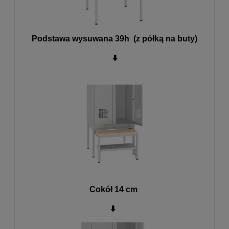
Podstawa wysuwana 39h (z półką na buty)
⬇️
Cokół 14 cm
⬇️