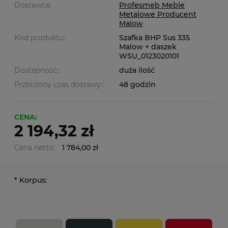
Dostawca:
Profesmeb Meble
Metalowe Producent
Malow
Kod produktu:
Szafka BHP Sus 335
Malow + daszek
WSU_0123020101
Dostepność::
duża ilość
Przbliżony czas dostawy::
48 godzin
CENA:
2 194,32 zł
Cena netto:
1 784,00 zł
*
Korpus: