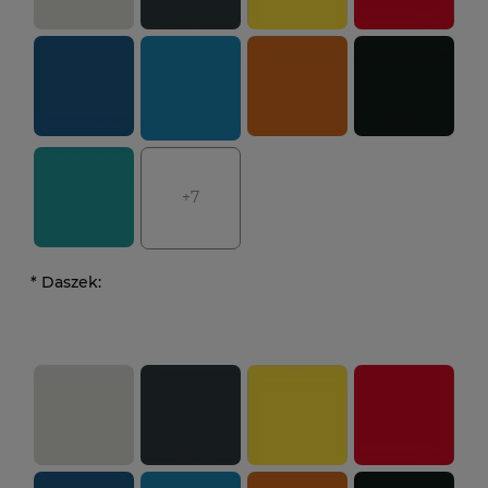
+7
*
Daszek: