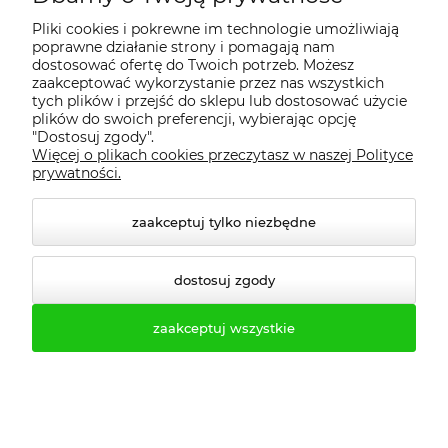
Pliki cookies i pokrewne im technologie umożliwiają
tel. 61-623-22-83
poprawne działanie strony i pomagają nam
dostosować ofertę do Twoich potrzeb. Możesz
tel. 61-646-50-81
zaakceptować wykorzystanie przez nas wszystkich
tych plików i przejść do sklepu lub dostosować użycie
fax. 61-623-24-77
plików do swoich preferencji, wybierając opcję
"Dostosuj zgody".
Więcej o plikach cookies przeczytasz w naszej Polityce
prywatności.
zaakceptuj tylko niezbędne
dostosuj zgody
zaakceptuj wszystkie