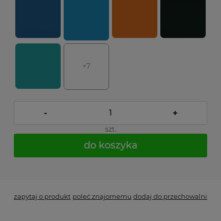
+7
-
+
szt.
do koszyka
*
- Pole wymagane
zapytaj o produkt
poleć znajomemu
dodaj do przechowalni