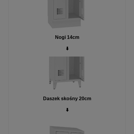
Nogi 14cm
⬇️
Daszek skośny 20cm
⬇️