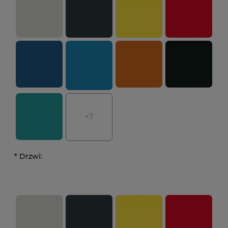
+7
*
Drzwi: