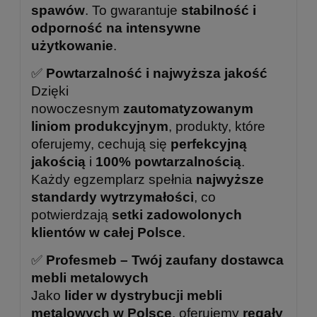
spawów
. To gwarantuje
stabilność i
odporność na intensywne
użytkowanie
.
✅
Powtarzalność i najwyższa jakość
Dzięki
nowoczesnym
zautomatyzowanym
liniom produkcyjnym
, produkty, które
oferujemy, cechują się
perfekcyjną
jakością
i
100% powtarzalnością
.
Każdy egzemplarz spełnia
najwyższe
standardy wytrzymałości
, co
potwierdzają
setki zadowolonych
klientów w całej Polsce
.
✅
Profesmeb – Twój zaufany dostawca
mebli metalowych
Jako
lider w dystrybucji mebli
metalowych w Polsce
, oferujemy
regały