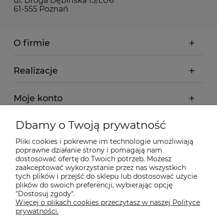
ul. Droga Dębińska 13/LU6
61-555 Poznań
O firmie
Realizacje
Moje konto
Dbamy o Twoją prywatność
Regulamin
Pliki cookies i pokrewne im technologie umożliwiają
poprawne działanie strony i pomagają nam
Dostawa - realizacja
dostosować ofertę do Twoich potrzeb. Możesz
zaakceptować wykorzystanie przez nas wszystkich
tych plików i przejść do sklepu lub dostosować użycie
Gwarancja i zwroty
plików do swoich preferencji, wybierając opcję
"Dostosuj zgody".
Więcej o plikach cookies przeczytasz w naszej Polityce
Pomoc
prywatności.