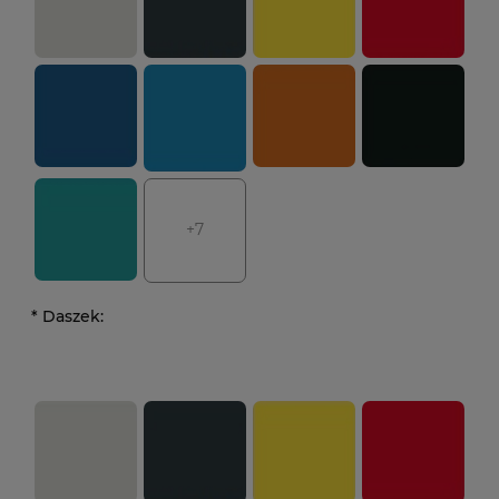
+7
*
Daszek: