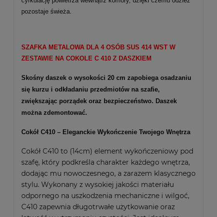
cyrkulację powietrza wewnątrz komory, dzięki czemu odzież
pozostaje świeża.
SZAFKA METALOWA DLA 4 OSÓB SUS
414
WST W
ZESTAWIE NA COKOLE C 410 Z DASZKIEM
Skośny daszek o wysokości 20 cm zapobiega osadzaniu
się kurzu i odkładaniu przedmiotów na szafie,
zwiększając porządek oraz bezpieczeństwo. Daszek
można zdemontować.
Cokół C410 – Eleganckie Wykończenie Twojego Wnętrza
Cokół C410 to (14cm) element wykończeniowy pod
szafę, który podkreśla charakter każdego wnętrza,
dodając mu nowoczesnego, a zarazem klasycznego
stylu. Wykonany z wysokiej jakości materiału
odpornego na uszkodzenia mechaniczne i wilgoć,
C410 zapewnia długotrwałe użytkowanie oraz