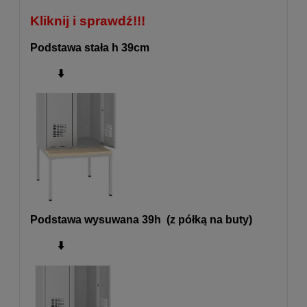
Kliknij i sprawdź!!!
Podstawa stała h 39cm
⬇️
Podstawa wysuwana 39h (z półką na buty)
⬇️