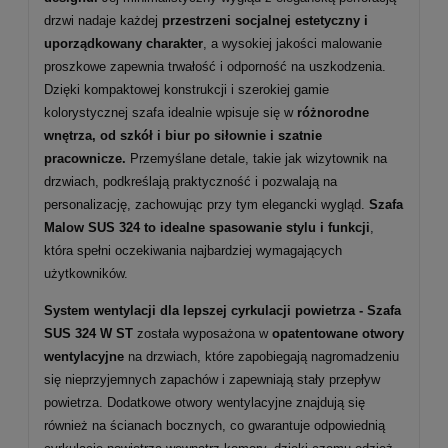
drzwi nadaje każdej
przestrzeni socjalnej estetyczny i
uporządkowany charakter
, a wysokiej jakości malowanie
proszkowe zapewnia trwałość i odporność na uszkodzenia.
Dzięki kompaktowej konstrukcji i szerokiej gamie
kolorystycznej szafa idealnie wpisuje się w
różnorodne
wnętrza, od szkół i biur po siłownie i szatnie
pracownicze.
Przemyślane detale, takie jak wizytownik na
drzwiach, podkreślają praktyczność i pozwalają na
personalizację, zachowując przy tym elegancki wygląd.
Szafa
Malow SUS 324 to idealne spasowanie stylu i funkcji
,
która spełni oczekiwania najbardziej wymagających
użytkowników.
System wentylacji dla lepszej cyrkulacji powietrza -
Szafa
SUS 324 W ST
została wyposażona w
opatentowane otwory
wentylacyjne
na drzwiach, które zapobiegają nagromadzeniu
się nieprzyjemnych zapachów i zapewniają stały przepływ
powietrza. Dodatkowe otwory wentylacyjne znajdują się
również na ścianach bocznych, co gwarantuje odpowiednią