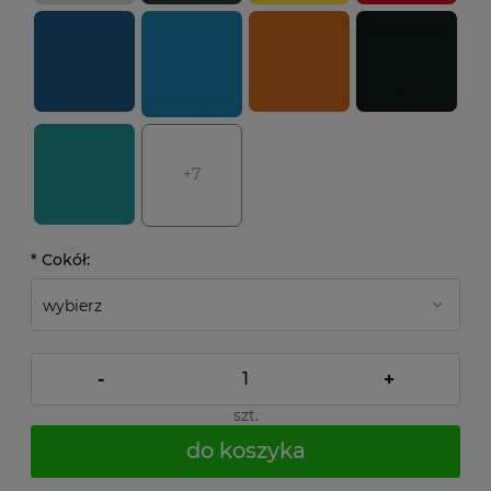
+7
*
Cokół:
-
+
szt.
do koszyka
*
- Pole wymagane