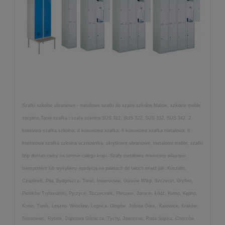
Szafki szkolne ubraniowe - metalowe szafki do szatni szkolne Malow, szkolne meble
socjalne,Tania szafka i szafa szkolna SUS 312, SUS 322, SUS 332, SUS 342, 2
komorwa szafka szkolna, 4 komorowa szafka, 6 komorowa szafka metalowa, 8
komorowa szafka szkolna uczniowska, skrytkowe,ubraniowe, metalowe meble, szafki
bhp dostarczamy na terenie całego kraju. Szafy metalowe dowozimy własnym
transportem lub wysyłamy spedycją na paletach do takich miast jak: Koszalin,
Czaplinek, Piła, Bydgoszcz, Toruń, Inowrocław, Gorzów Wlkp, Szczecin, Gryfino,
Piotrków Trybunalski, Pyrzyce, Szczecinek, Pleszew, Jarocin, Łódź, Kutno, Kępno,
Konin, Turek, Leszno, Wrocław, Legnica, Głogów, Jelenia Góra, Katowice, Kraków,
Sosnowiec, Rybnik, Dąbrowa Górnicza, Tychy, Jaworzno, Ruda Śląska, Chorzów,