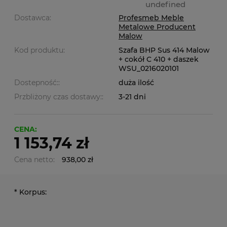
undefined
Dostawca:
Profesmeb Meble
Metalowe Producent
Malow
Kod produktu:
Szafa BHP Sus 414 Malow
+ cokół C 410 + daszek
WSU_0216020101
Dostepność::
duża ilość
Przbliżony czas dostawy::
3-21 dni
CENA:
1 153,74 zł
Cena netto:
938,00 zł
*
Korpus: