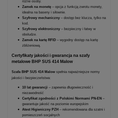
różne osoby.
Zamek na monetę
– opcja z funkcją zwrotu monety,
idealna na baseny i siłownie.
Szyfrowy mechaniczny
– dostęp bez klucza, tylko na
kod.
Szyfrowy elektroniczny
– bezpieczny i łatwy w
obsłudze.
Zamek na kartę RFID
– wygodny dostęp na kartę
zbliżeniową.
Certyfikaty jakości i gwarancja na szafy
metalowe BHP SUS
414
Malow
Szafa BHP SUS 414 Malow
spełnia najważniejsze normy
jakości i bezpieczeństwa:
10 lat gwarancji
– zapewnia długowieczność i
niezawodność
Certyfikat zgodności z Polskimi Normami PN-EN
–
gwarantuje jakość na poziomie europejskim
Atest Higieniczny PZH
– rekomendowana dla szatni i
pomieszczeń socjalnych