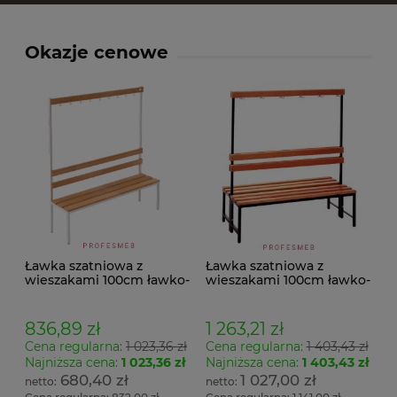
Okazje cenowe
Ławka szatniowa z
Ławka szatniowa z
wieszakami 100cm ławko-
wieszakami 100cm ławko-
wieszak jednostronny
wieszak dwustronny Łsz2
Łsz1
836,89 zł
1 263,21 zł
Cena regularna:
1 023,36 zł
Cena regularna:
1 403,43 zł
Najniższa cena:
1 023,36 zł
Najniższa cena:
1 403,43 zł
680,40 zł
1 027,00 zł