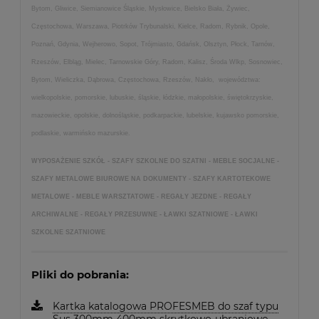
Bytom, Gliwice, Siemianowice Śląskie, Mysłowice, Bielsko Biała, Żywiec,
Częstochowa, Warszawa, Piotrków Trybunalski, Kielce, Radom, Rybnik, Opole,
Poznań, Gdynia, Wejherowo, Sopot, Trójmiasto, Gdańsk, Olsztyn, Płock, Tarnów,
Rzeszów, Elbląg, Mielec, Tarnowskie Góry, Radom, Kalisz, Środa Wlkp, Sosnowiec,
Bytom, Wieliczka, Dąbrowa, Częstochowa, Rzeszów, Nakło, województwa:
wielkopolskie, pomorskie, lubuskie, śląskie, łódzkie, małopolskie, świętokrzyskie,
mazowieckie, opolskie, dolnośląskie, podkarpackie, lubelskie, kujawsko pomorskie,
podlaskie, warmińsko mazurskie.
WYPOSAŻENIE SZKÓŁ - SZAFY SZKOLNE DO SZATNI - MEBLE SOCJALNE -
SZAFY METALOWE BIUROWE NA DOKUMENTY - SZAFY KARTOTEKOWE
METALOWE - MEBLE WARSZTATOWE - REGAŁY JEZDNE - REGAŁY
ARCHIWALNE - REGAŁY PRZESUWNE - ŁAWKI SZATNIOWE - ŁAWKI
SZKOLNE SZATNIOWE
Pliki do pobrania:
Kartka katalogowa PROFESMEB do szaf typu
Sus 300mm 400mm skrytkowo-ubraniowe