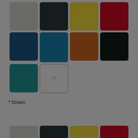
+7
*
Drzwi: