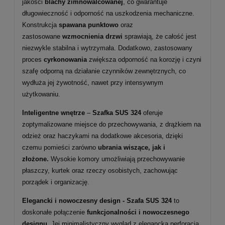
jakości
blachy zimnowalcowanej
, co gwarantuje
długowieczność i odporność na uszkodzenia mechaniczne.
Konstrukcja
spawana punktowo
oraz
zastosowane
wzmocnienia drzwi
sprawiają, że całość jest
niezwykle stabilna i wytrzymała. Dodatkowo, zastosowany
proces
cyrkonowania
zwiększa odporność na korozję i czyni
szafę odporną na działanie czynników zewnętrznych, co
wydłuża jej żywotność, nawet przy intensywnym
użytkowaniu.
Inteligentne wnętrze
–
Szafka SUS 324
oferuje
zoptymalizowane miejsce do przechowywania, z drążkiem na
odzież oraz haczykami na dodatkowe akcesoria, dzięki
czemu pomieści zarówno
ubrania wiszące, jak i
złożone.
Wysokie komory umożliwiają przechowywanie
płaszczy, kurtek oraz rzeczy osobistych, zachowując
porządek i organizację.
Elegancki i nowoczesny design - Szafa SUS 324
to
doskonałe połączenie
funkcjonalności i nowoczesnego
designu.
Jej minimalistyczny wygląd z elegancką perforacją