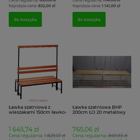
Cena regularna:
832,00 zł
Cena regularna:
1 141,00 zł
Najniższa cena:
832,00 zł
Najniższa cena:
1 141,00 zł
do koszyka
do koszyka
Ławka szatniowa z
Ławka szatniowa BHP
wieszakami 150cm ławko-
200cm ŁO 20 metalowy
wieszak dwustronny
stelaż. siedzisko z drewna
Łsz2a
1 645,74 zł
765,06 zł
Cena regularna:
1 829,01 zł
Cena regularna:
849,93 zł