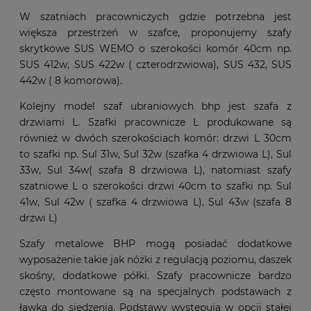
W szatniach pracowniczych gdzie potrzebna jest
większa przestrzeń w szafce, proponujemy szafy
skrytkowe SUS WEMO o szerokości komór 40cm np.
SUS 412w, SUS 422w ( czterodrzwiowa), SUS 432, SUS
442w ( 8 komorowa).
Kolejny model szaf ubraniowych bhp jest szafa z
drzwiami L. Szafki pracownicze L produkowane są
również w dwóch szerokościach komór: drzwi L 30cm
to szafki np. Sul 31w, Sul 32w (szafka 4 drzwiowa L), Sul
33w, Sul 34w( szafa 8 drzwiowa L), natomiast szafy
szatniowe L o szerokości drzwi 40cm to szafki np. Sul
41w, Sul 42w ( szafka 4 drzwiowa L), Sul 43w (szafa 8
drzwi L)
Szafy metalowe BHP mogą posiadać dodatkowe
wyposażenie takie jak nóżki z regulacją poziomu, daszek
skośny, dodatkowe półki. Szafy pracownicze bardzo
często montowane są na specjalnych podstawach z
ławką do siedzenia. Podstawy występują w opcji stałej