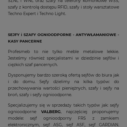
SZNL i WNL oraz szafy na telefony komórkowe WSS,
szafy z kontrolą dostępu RFID, szafy i stoły warsztatowe
Techno Expert i Techno Light.
SEJFY i SZAFY OGNIOODPORNE - ANTYWŁAMANIOWE -
KASY PANCERNE
Profesmeb to nie tylko meble metalowe lekkie.
Jesteśmy również specjalistami w dziedzinie sejfów i
cięzkich szaf pancernych.
Dysponujemy bardzo szeroką ofertą sejfów do biura jak
i do domu. Sejfy dzielimy na kilka typów: do
przechowywania wartości pieniężnych, szafy i sejfy na
broń, szafy i sejfy ognioodporne.
Specjalizujemy się w sprzedaży takich typów jak: sejfy
ognioodporne
VALBERG
, najczęściej proponujemy
modele: sejf ognioodporny FRS z zamkiem
elektronicznym, sejf ASG, sejf ASF, sejf GARDIAN.