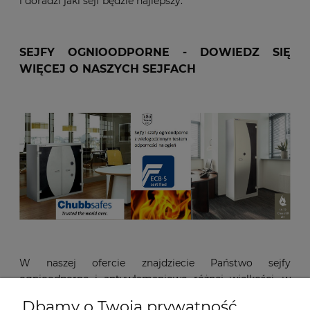
i doradzi jaki sejf będzie najlepszy.
SEJFY OGNIOODPORNE - DOWIEDZ SIĘ
WIĘCEJ O NASZYCH SEJFACH
W naszej ofercie znajdziecie Państwo sejfy
ognioodporne i antywłamaniowe różnej wielkości, w
których można przechowywać pieniądze, biżuterię,
Dbamy o Twoją prywatność