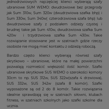
jednodrzwiowych najczęściej klienci wybierają szafy
ubraniowe SUM WEMO: dwudrzwiowe bez przegrody
jak Sum 310w, Sum 320w (dwudrzwiowa szafka bhp) i
Sum 330w, Sum 340w( czterodrzwiowa szafa bhp) lub
dwudrzwiowe szafy z podziałem odzieży czystej i
brudnej takie jak Sum 410w, dwudrzwiowa szafka Sum
420w i trzydrzwiowa szafka Sum 430w. Takie
rozwiązanie stosowane jest w szatniach gdzie rzeczy
osobiste nie mogą mieć kontaktu z odzieżą roboczą.
Bardzo często klienci wybierają również szafy
skrytkowo – ubraniowe, które na małej powierzchni
pozwalają rozmieścić większość ilość komór. Szafki
ubraniowe skrytkowe SUS WEMO o szerokości komory
30cm to np. SUS 312w, SUS 322w(szafa 4 drzwiowa),
SUS 332w, SUS 342w (szafa 8 komór). Szafki
wyposażone są od 2 do 8 komór. Takie rozwiązania
idealnie sprawdzają się w szatniach siłowni, klubach
fitness, w szatniach szkolnych jako szafki szkolne dla
ucznia.