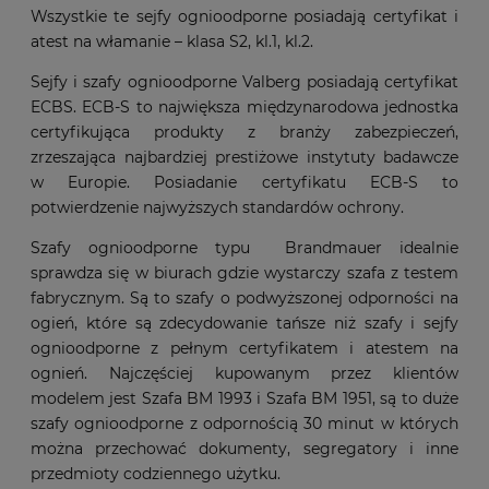
Wszystkie te sejfy ognioodporne posiadają certyfikat i
atest na włamanie – klasa S2, kl.1, kl.2.
Sejfy i szafy ognioodporne Valberg posiadają certyfikat
ECBS. ECB-S to największa międzynarodowa jednostka
certyfikująca produkty z branży zabezpieczeń,
zrzeszająca najbardziej prestiżowe instytuty badawcze
w Europie. Posiadanie certyfikatu ECB-S to
potwierdzenie najwyższych standardów ochrony.
Szafy ognioodporne typu Brandmauer idealnie
sprawdza się w biurach gdzie wystarczy szafa z testem
fabrycznym. Są to szafy o podwyższonej odporności na
ogień, które są zdecydowanie tańsze niż szafy i sejfy
ognioodporne z pełnym certyfikatem i atestem na
ognień. Najczęściej kupowanym przez klientów
modelem jest Szafa BM 1993 i Szafa BM 1951, są to duże
szafy ognioodporne z odpornością 30 minut w których
można przechować dokumenty, segregatory i inne
przedmioty codziennego użytku.