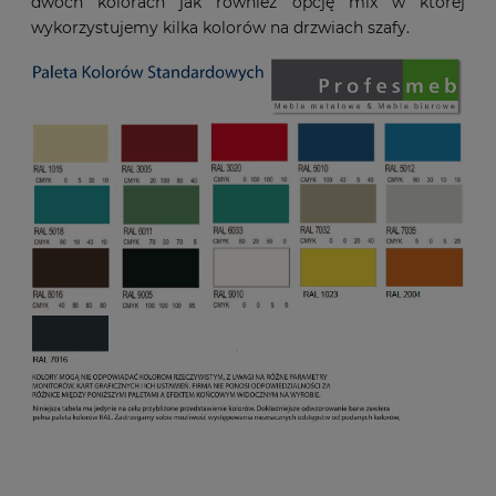
dwóch kolorach jak również opcję mix w której
wykorzystujemy kilka kolorów na drzwiach szafy.