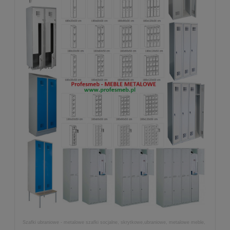
Szafki ubraniowe - metalowe szafki socjalne, skrytkowe,ubraniowe, metalowe meble,