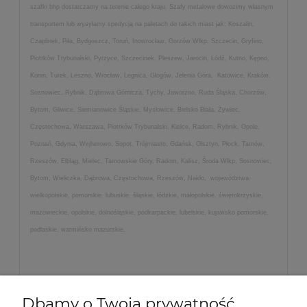
szafki bhp dostarczamy na terenie całego kraju. Szafy metalowe dowozimy własnym
transportem lub wysyłamy spedycją na paletach do takich miast jak: Koszalin,
Czaplinek, Piła, Bydgoszcz, Toruń, Inowrocław, Gorzów Wlkp, Szczecin, Gryfino,
Piotrków Trybunalski, Pyrzyce, Szczecinek, Pleszew, Jarocin, Łódź, Kutno, Kępno,
Konin, Turek, Leszno, Wrocław, Legnica, Głogów, Jelenia Góra, Katowice, Kraków,
Sosnowiec, Rybnik, Dąbrowa Górnicza, Tychy, Jaworzno, Ruda Śląska, Chorzów,
Bytom, Gliwice, Siemianowice Śląskie, Mysłowice, Bielsko Biała, Żywiec,
Częstochowa, Warszawa, Piotrków Trybunalski, Kielce, Radom, Rybnik, Opole,
Poznań, Gdynia, Wejherowo, Sopot, Trójmiasto, Gdańsk, Olsztyn, Płock, Tarnów,
Rzeszów, Elbląg, Mielec, Tarnowskie Góry, Radom, Kalisz, Środa Wlkp, Sosnowiec,
Bytom, Wieliczka, Dąbrowa, Częstochowa, Rzeszów, Nakło, województwa:
wielkopolskie, pomorskie, lubuskie, śląskie, łódzkie, małopolskie, świętokrzyskie,
mazowieckie, opolskie, dolnośląskie, podkarpackie, lubelskie, kujawsko pomorskie,
podlaskie, warmińsko mazurskie.
Dbamy o Twoją prywatność