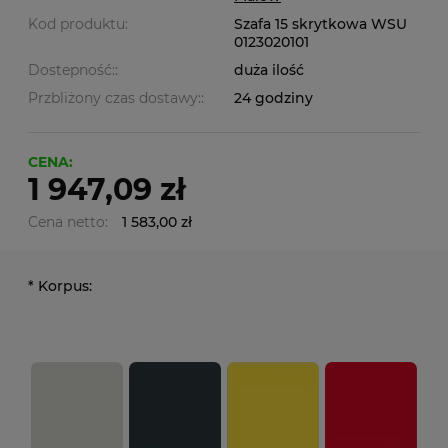
Kod produktu:
Szafa 15 skrytkowa WSU
0123020101
Dostepność::
duża ilość
Przbliżony czas dostawy::
24 godziny
CENA:
1 947,09 zł
Cena netto:
1 583,00 zł
*
Korpus: