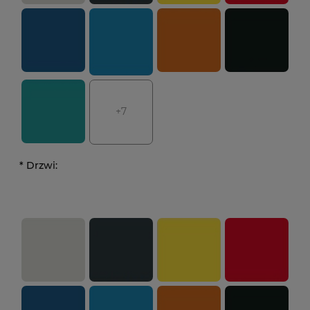
+7
*
Drzwi: