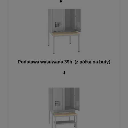
⬇️
Podstawa wysuwana 39h (z półką na buty)
⬇️