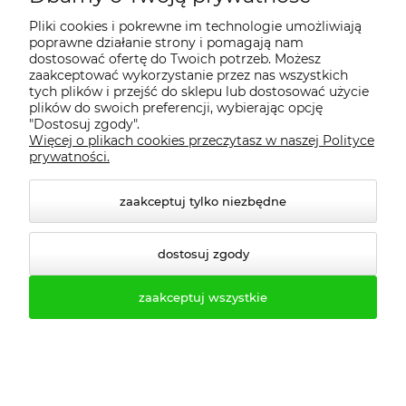
Pliki cookies i pokrewne im technologie umożliwiają
poprawne działanie strony i pomagają nam
dostosować ofertę do Twoich potrzeb. Możesz
zaakceptować wykorzystanie przez nas wszystkich
tych plików i przejść do sklepu lub dostosować użycie
plików do swoich preferencji, wybierając opcję
"Dostosuj zgody".
Darmowa dostawa
Więcej o plikach cookies przeczytasz w naszej Polityce
prywatności.
Kup więcej i oszczędzaj więcej! O
szczegóły darmowej dostawy pytaj w
zaakceptuj tylko niezbędne
dziale handlowym.
dostosuj zgody
Darmowa dostawa (Transport PROFESMEB
- TIR zbiorczy) już od 9 500,00 zł.
zaakceptuj wszystkie
Okazje cenowe