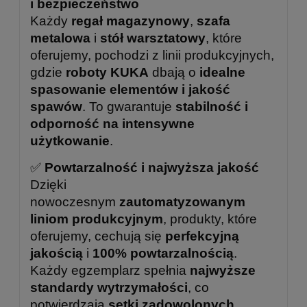
i bezpieczeństwo
Każdy
regał magazynowy
,
szafa
metalowa
i
stół warsztatowy
, które
oferujemy, pochodzi z linii produkcyjnych,
gdzie
roboty KUKA
dbają o
idealne
spasowanie elementów i jakość
spawów
. To gwarantuje
stabilność i
odporność na intensywne
użytkowanie
.
✅
Powtarzalność i najwyższa jakość
Dzięki
nowoczesnym
zautomatyzowanym
liniom produkcyjnym
, produkty, które
oferujemy, cechują się
perfekcyjną
jakością
i
100% powtarzalnością
.
Każdy egzemplarz spełnia
najwyższe
standardy wytrzymałości
, co
potwierdzają
setki zadowolonych