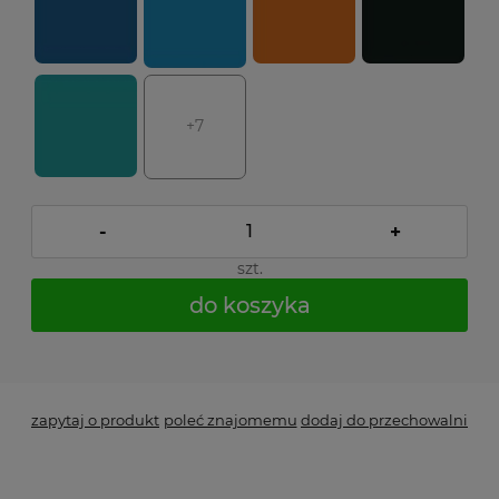
+7
-
+
szt.
do koszyka
*
- Pole wymagane
zapytaj o produkt
poleć znajomemu
dodaj do przechowalni