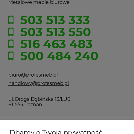
Metalowe meble biurowe
503 513 333
503 513 550
516 463 483
500 484 240
biuro@profesmeb.pl
handlowy@profesmeb.pl
ul. Droga Dębińska 13/LU6
61-555 Poznań
O firmie
Dbamy o Twoją prywatność