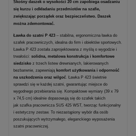
Skośny daszek o wysokości 20 cm zapobiega osadzaniu
się kurzu i odkładaniu przedmiotów na szafie,
zwiększając porządek oraz bezpieczeństwo. Daszek
można zdemontować.
Ławka do szatni P 423
– stabilna, ergonomiczna ławka do
szafek pracowniczych, idealna do firm i obiektów sportowych.
Ławka P 423 została zaprojektowana z myślą o wygodzie i
trwałości:
solidna, metalowa konstrukcja i komfortowe
siedzisko
z trzech listew drewnianych, lakierowanych
bezbarwnie, zapewniają
komfort użytkowania i odporność
na uszkodzenia oraz wilgoć
. Ławka P 423 świetnie
sprawdzi się w każdej szatni, gwarantując miejsce do
wygodnego przebierania się. Kompaktowe wymiary (39 x 79
x 74,5 cm) idealnie dopasowują się do szafek takich
jak szafka pracownicza SUS 425 WST, tworząc funkcjonalny
i estetyczny zestaw. To niezastąpiony wybór dla osób
poszukujących wytrzymałego, eleganckiego wyposażenia
szatni pracowniczej.