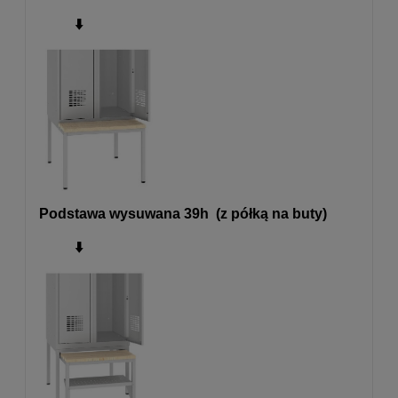
⬇️
Podstawa wysuwana 39h (z półką na buty)
⬇️