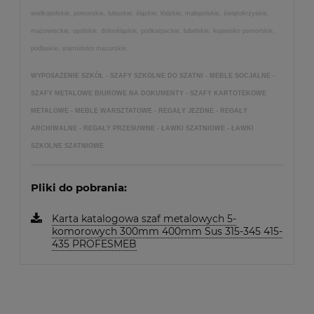
wielkopolskie, pomorskie, lubuskie, śląskie, łódzkie, małopolskie, świętokrzyskie,
mazowieckie, opolskie, dolnośląskie, podkarpackie, lubelskie, kujawsko pomorskie,
podlaskie, warmińsko mazurskie.
WYPOSAŻENIE SZKÓŁ - SZAFY SZKOLNE DO SZATNI - MEBLE SOCJALNE -
SZAFY METALOWE BIUROWE NA DOKUMENTY - SZAFY KARTOTEKOWE
METALOWE - MEBLE WARSZTATOWE - REGAŁY JEZDNE - REGAŁY
ARCHIWALNE - REGAŁY PRZESUWNE - ŁAWKI SZATNIOWE - ŁAWKI
SZKOLNE SZATNIOWE
Pliki do pobrania:
Karta katalogowa szaf metalowych 5-
komorowych 300mm 400mm Sus 315-345 415-
435 PROFESMEB