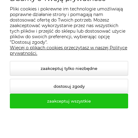
Realizacje
Pliki cookies i pokrewne im technologie umożliwiają
poprawne działanie strony i pomagają nam
dostosować ofertę do Twoich potrzeb. Możesz
zaakceptować wykorzystanie przez nas wszystkich
Moje konto
tych plików i przejść do sklepu lub dostosować użycie
plików do swoich preferencji, wybierając opcję
"Dostosuj zgody".
Regulamin
Więcej o plikach cookies przeczytasz w naszej Polityce
prywatności.
Dostawa - realizacja
zaakceptuj tylko niezbędne
Gwarancja i zwroty
dostosuj zgody
Pomoc
zaakceptuj wszystkie