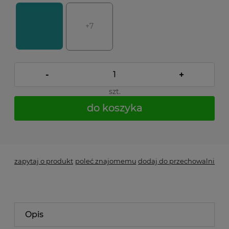
+7
-
+
szt.
do koszyka
*
- Pole wymagane
zapytaj o produkt
poleć znajomemu
dodaj do przechowalni
Opis