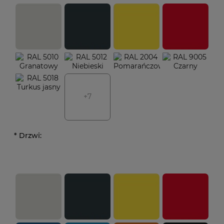
+7
*
Drzwi: