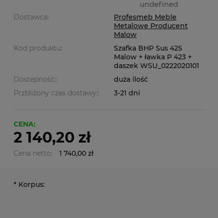
undefined
Dostawca:
Profesmeb Meble
Metalowe Producent
Malow
Kod produktu:
Szafka BHP Sus 425
Malow + ławka P 423 +
daszek WSU_0222020101
Dostepność::
duża ilość
Przbliżony czas dostawy::
3-21 dni
CENA:
2 140,20 zł
Cena netto:
1 740,00 zł
*
Korpus: