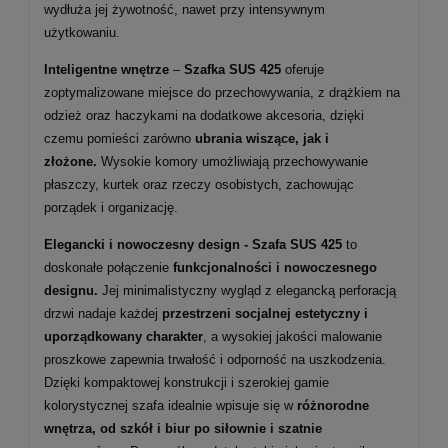
wydłuża jej żywotność, nawet przy intensywnym
użytkowaniu.
Inteligentne wnętrze
–
Szafka SUS 425
oferuje
zoptymalizowane miejsce do przechowywania, z drążkiem na
odzież oraz haczykami na dodatkowe akcesoria, dzięki
czemu pomieści zarówno
ubrania wiszące, jak i
złożone.
Wysokie komory umożliwiają przechowywanie
płaszczy, kurtek oraz rzeczy osobistych, zachowując
porządek i organizację.
Elegancki i nowoczesny design - Szafa SUS 425
to
doskonałe połączenie
funkcjonalności i nowoczesnego
designu.
Jej minimalistyczny wygląd z elegancką perforacją
drzwi nadaje każdej
przestrzeni socjalnej estetyczny i
uporządkowany charakter
, a wysokiej jakości malowanie
proszkowe zapewnia trwałość i odporność na uszkodzenia.
Dzięki kompaktowej konstrukcji i szerokiej gamie
kolorystycznej szafa idealnie wpisuje się w
różnorodne
wnętrza, od szkół i biur po siłownie i szatnie