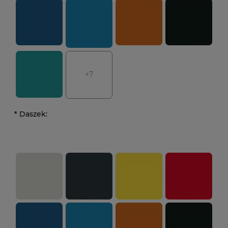
+7
*
Daszek: