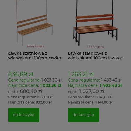
Ławka szatniowa z
Ławka szatniowa z
wieszakami 100cm ławko-
wieszakami 100cm ławko-
wieszak jednostronny
wieszak dwustronny Łsz2
Łsz1
836,89 zł
1 263,21 zł
Cena regularna:
1 023,36 zł
Cena regularna:
1 403,43 zł
Najniższa cena:
1 023,36 zł
Najniższa cena:
1 403,43 zł
680,40 zł
1 027,00 zł
Cena regularna:
832,00 zł
Cena regularna:
1 141,00 zł
Najniższa cena:
832,00 zł
Najniższa cena:
1 141,00 zł
do koszyka
do koszyka