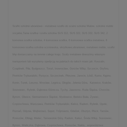
Szafki szkolne ubraniowe - metalowe szafki do szatni szkolne Malow, szkolne meble
socjalne,Tania szafka i szafa szkolna SUS 312, SUS 322, SUS 332, SUS 342, 2
komorwa szafka szkolna, 4 komorowa szafka, 6 komorowa szafka metalowa, 8
komorowa szafka szkolna uczniowska, skrytkowe,ubraniowe, metalowe meble, szafki
bhp dostarczamy na terenie całego kraju. Szafy metalowe dowozimy własnym
transportem lub wysyłamy spedycją na paletach do takich miast jak: Koszalin,
Czaplinek, Piła, Bydgoszcz, Toruń, Inowrocław, Gorzów Wlkp, Szczecin, Gryfino,
Piotrków Trybunalski, Pyrzyce, Szczecinek, Pleszew, Jarocin, Łódź, Kutno, Kępno,
Konin, Turek, Leszno, Wrocław, Legnica, Głogów, Jelenia Góra, Katowice, Kraków,
Sosnowiec, Rybnik, Dąbrowa Górnicza, Tychy, Jaworzno, Ruda Śląska, Chorzów,
Bytom, Gliwice, Siemianowice Śląskie, Mysłowice, Bielsko Biała, Żywiec,
Częstochowa, Warszawa, Piotrków Trybunalski, Kielce, Radom, Rybnik, Opole,
Poznań, Gdynia, Wejherowo, Sopot, Trójmiasto, Gdańsk, Olsztyn, Płock, Tarnów,
Rzeszów, Elbląg, Mielec, Tarnowskie Góry, Radom, Kalisz, Środa Wlkp, Sosnowiec,
Bytom, Wieliczka, Dąbrowa, Częstochowa, Rzeszów, Nakło, województwa: