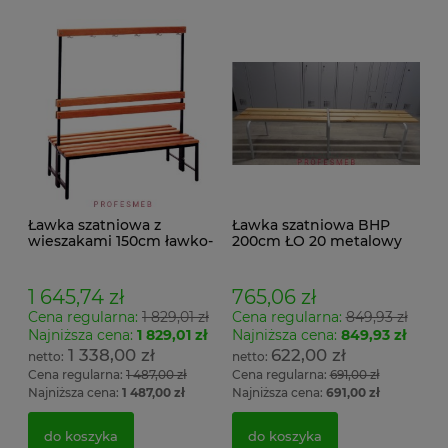
Ławka szatniowa z
Ławka szatniowa BHP
wieszakami 150cm ławko-
200cm ŁO 20 metalowy
wieszak dwustronny
stelaż. siedzisko z drewna
Łsz2a
1 645,74 zł
765,06 zł
Cena regularna:
1 829,01 zł
Cena regularna:
849,93 zł
Najniższa cena:
1 829,01 zł
Najniższa cena:
849,93 zł
1 338,00 zł
622,00 zł
Cena regularna:
1 487,00 zł
Cena regularna:
691,00 zł
Najniższa cena:
1 487,00 zł
Najniższa cena:
691,00 zł
do koszyka
do koszyka