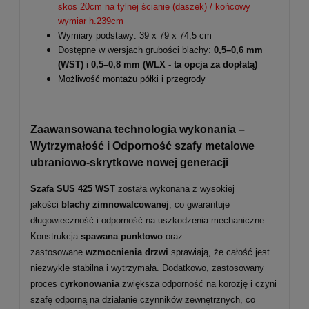
skos 20cm na tylnej ścianie (daszek) / końcowy
wymiar h.239cm
Wymiary podstawy: 39 x 79 x 74,5 cm
Dostępne w wersjach grubości blachy:
0,5–0,6 mm
(WST)
i
0,5–0,8 mm
(WLX - ta opcja za dopłatą)
Możliwość montażu półki i przegrody
Zaawansowana technologia wykonania –
Wytrzymałość i Odporność szafy metalowe
ubraniowo-skrytkowe nowej generacji
Szafa SUS 425 WST
została wykonana z wysokiej
jakości
blachy zimnowalcowanej
, co gwarantuje
długowieczność i odporność na uszkodzenia mechaniczne.
Konstrukcja
spawana punktowo
oraz
zastosowane
wzmocnienia drzwi
sprawiają, że całość jest
niezwykle stabilna i wytrzymała. Dodatkowo, zastosowany
proces
cyrkonowania
zwiększa odporność na korozję i czyni
szafę odporną na działanie czynników zewnętrznych, co