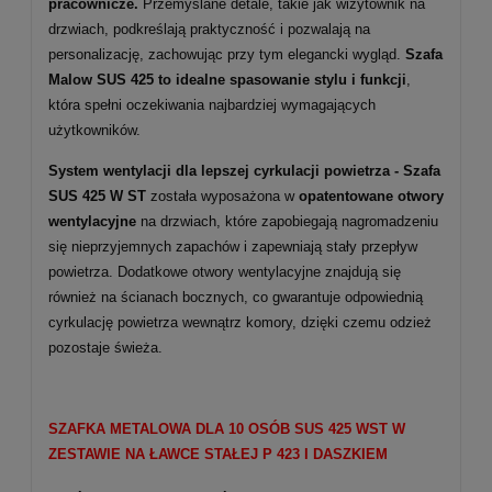
pracownicze.
Przemyślane detale, takie jak wizytownik na
drzwiach, podkreślają praktyczność i pozwalają na
personalizację, zachowując przy tym elegancki wygląd.
Szafa
Malow SUS 425 to idealne spasowanie stylu i funkcji
,
która spełni oczekiwania najbardziej wymagających
użytkowników.
System wentylacji dla lepszej cyrkulacji powietrza -
Szafa
SUS 425 W ST
została wyposażona w
opatentowane otwory
wentylacyjne
na drzwiach, które zapobiegają nagromadzeniu
się nieprzyjemnych zapachów i zapewniają stały przepływ
powietrza. Dodatkowe otwory wentylacyjne znajdują się
również na ścianach bocznych, co gwarantuje odpowiednią
cyrkulację powietrza wewnątrz komory, dzięki czemu odzież
pozostaje świeża.
SZAFKA METALOWA DLA 10 OSÓB SUS 425 WST W
ZESTAWIE NA ŁAWCE STAŁEJ P 423 I DASZKIEM