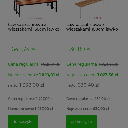
Ławka szatniowa z
Ławka szatniowa z
wieszakami 150cm ławko-
wieszakami 100cm ławko-
wieszak dwustronny
wieszak jednostronny
Łsz2a
Łsz1
1 645,74 zł
836,89 zł
Cena regularna:
1 829,01 zł
Cena regularna:
1 023,36 zł
Najniższa cena:
1 829,01 zł
Najniższa cena:
1 023,36 zł
Sz
ła
1 338,00 zł
680,40 zł
5 
Cena regularna:
1 487,00 zł
Cena regularna:
832,00 zł
4
Najniższa cena:
1 487,00 zł
Najniższa cena:
832,00 zł
do koszyka
do koszyka