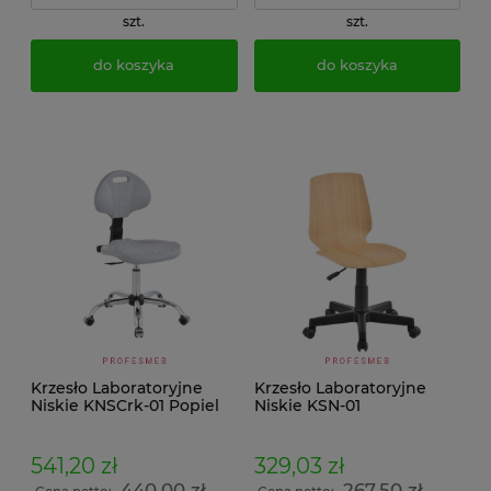
szt.
szt.
do koszyka
do koszyka
Krzesło Laboratoryjne
Krzesło Laboratoryjne
Niskie KNSCrk-01 Popiel
Niskie KSN-01
541,20 zł
329,03 zł
440,00 zł
267,50 zł