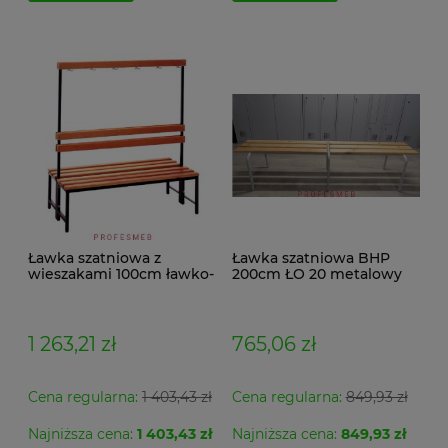
Ławka szatniowa z
Ławka szatniowa BHP
wieszakami 100cm ławko-
200cm ŁO 20 metalowy
wieszak dwustronny Łsz2
stelaż. siedzisko z drewna
1 263,21 zł
765,06 zł
Cena regularna:
1 403,43 zł
Cena regularna:
849,93 zł
Najniższa cena:
1 403,43 zł
Najniższa cena:
849,93 zł