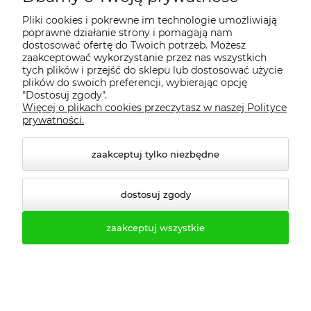
Pliki cookies i pokrewne im technologie umożliwiają
ul. Droga Dębińska 13/LU6
poprawne działanie strony i pomagają nam
61-555 Poznań
dostosować ofertę do Twoich potrzeb. Możesz
zaakceptować wykorzystanie przez nas wszystkich
tych plików i przejść do sklepu lub dostosować użycie
plików do swoich preferencji, wybierając opcję
O firmie
"Dostosuj zgody".
Więcej o plikach cookies przeczytasz w naszej Polityce
prywatności.
Realizacje
zaakceptuj tylko niezbędne
Moje konto
dostosuj zgody
Regulamin
zaakceptuj wszystkie
Dostawa - realizacja
Gwarancja i zwroty