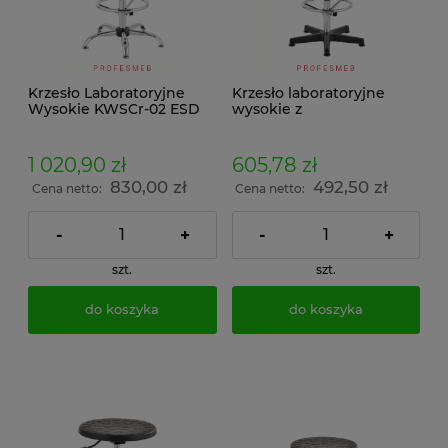
Krzesło Laboratoryjne
Krzesło laboratoryjne
Wysokie KWSCr-02 ESD
wysokie z
podłokietnikami KWCRp-
01
1 020,90 zł
605,78 zł
830,00 zł
492,50 zł
Cena netto:
Cena netto:
-
+
-
+
szt.
szt.
do koszyka
do koszyka