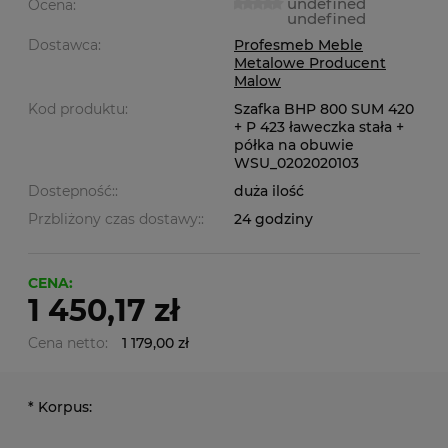
undefined
Ocena:
undefined
Dostawca:
Profesmeb Meble
Metalowe Producent
Malow
Kod produktu:
Szafka BHP 800 SUM 420
+ P 423 ławeczka stała +
półka na obuwie
WSU_0202020103
Dostepność::
duża ilość
Przbliżony czas dostawy::
24 godziny
CENA:
1 450,17 zł
Cena netto:
1 179,00 zł
*
Korpus: