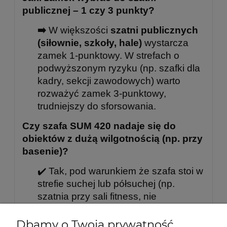
publicznej – 1 czy 3 punkty?
➡️
W większości
szatni publicznych
(siłownie, szkoły, hale)
wystarcza
zamek 1-punktowy. W strefach o
podwyższonym ryzyku (np. szafki dla
kadry, sekcji zawodowych) warto
rozważyć zamek 3-punktowy,
trudniejszy do sforsowania.
Czy szafa SUM 420 nadaje się do
obiektów z dużą wilgotnością (np. przy
basenie)?
✔️ Tak, pod warunkiem że szafa stoi w
strefie suchej lub półsuchej (np.
szatnia przy sali fitness, nie
bezpośrednio pod natryskami). Stal
malowana proszkowo i nowoczesna
Dbamy o Twoją prywatność