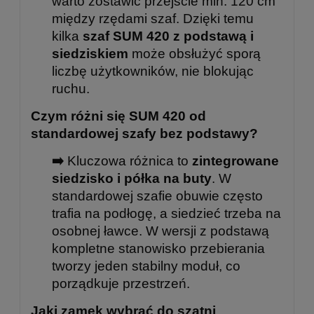
warto zostawić przejście min. 120 cm
między rzędami szaf. Dzięki temu
kilka
szaf SUM 420 z podstawą i
siedziskiem
może obsłużyć sporą
liczbę użytkowników, nie blokując
ruchu.
Czym różni się SUM 420 od
standardowej szafy bez podstawy?
➡️
Kluczowa różnica to
zintegrowane
siedzisko i półka na buty
. W
standardowej szafie obuwie często
trafia na podłogę, a siedzieć trzeba na
osobnej ławce. W wersji z podstawą
kompletne stanowisko przebierania
tworzy jeden stabilny moduł, co
porządkuje przestrzeń.
Jaki zamek wybrać do szatni