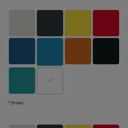
+7
*
Drzwi: