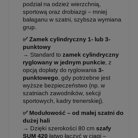
podział na odzież wierzchnią,
sportową oraz drobiazgi – mniej
bałaganu w szatni, szybsza wymiana
grup.
✅ Zamek cylindryczny 1- lub 3-
punktowy
→ Standard to
zamek cylindryczny
ryglowany w jednym punkcie
, z
opcją dopłaty do ryglowania
3-
punktowego
, gdy potrzebne jest
wyższe bezpieczeństwo (np. w
szatniach zawodników, sekcji
sportowych, kadry trenerskiej).
✅ Modułowość – od małej szatni do
dużej hali
→ Dzięki szerokości 80 cm
szafy
SUM 420
łatwo łączyć w ciągi –