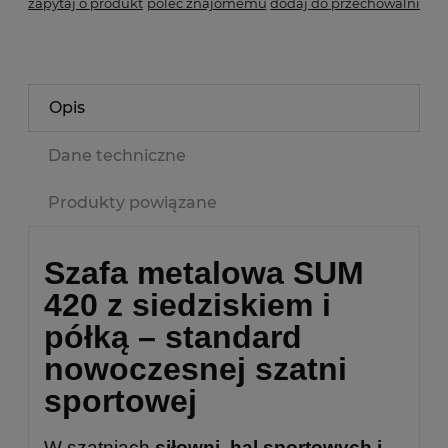
zapytaj o produkt
poleć znajomemu
dodaj do przechowalni
Opis
Dane techniczne
Produkty powiązane
Szafa metalowa SUM
420 z siedziskiem i
półką – standard
nowoczesnej szatni
sportowej
W szatniach
siłowni, hal sportowych i