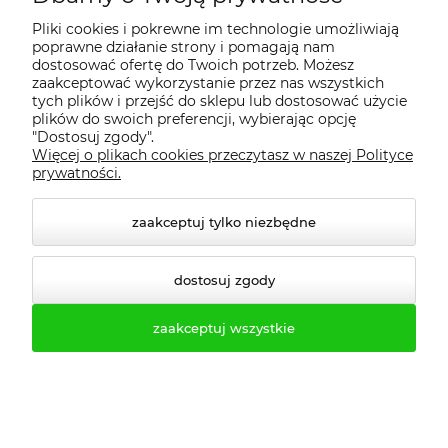
perforacja drzwi dobrze radzą sobie z
Pliki cookies i pokrewne im technologie umożliwiają
typową wilgotnością w szatniach
poprawne działanie strony i pomagają nam
basenowych i sportowych.
dostosować ofertę do Twoich potrzeb. Możesz
zaakceptować wykorzystanie przez nas wszystkich
tych plików i przejść do sklepu lub dostosować użycie
Czy można zamówić SUM 420 w
plików do swoich preferencji, wybierając opcję
kolorach klubu lub barwach
"Dostosuj zgody".
szkolnych?
Więcej o plikach cookies przeczytasz w naszej Polityce
prywatności.
✔️ Tak,
szafy SUM 420
mogą być
wykonane w standardowych kolorach
zaakceptuj tylko niezbędne
RAL oraz w wersjach
niestandardowych i dwukolorowych.
dostosuj zgody
To popularna opcja w klubach fitness i
szkołach, które chcą, aby szatnia była
zaakceptuj wszystkie
spójna z identyfikacją wizualną
obiektu.
Jak utrzymać porządek przy butach w
szatni sportowej?