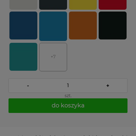
+7
-
+
szt.
do koszyka
*
- Pole wymagane