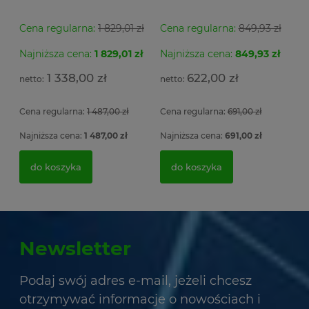
Cena regularna:
1 829,01 zł
Cena regularna:
849,93 zł
Najniższa cena:
1 829,01 zł
Najniższa cena:
849,93 zł
1 338,00 zł
622,00 zł
Cena regularna:
1 487,00 zł
Cena regularna:
691,00 zł
Najniższa cena:
1 487,00 zł
Najniższa cena:
691,00 zł
do koszyka
do koszyka
Newsletter
Podaj swój adres e-mail, jeżeli chcesz
otrzymywać informacje o nowościach i