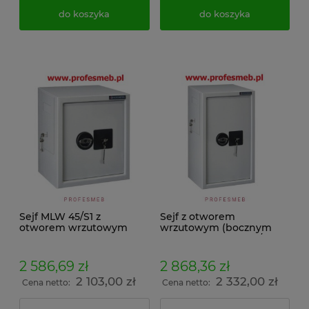
do koszyka
do koszyka
Sejf MLW 45/S1 z
Sejf z otworem
otworem wrzutowym
wrzutowym (bocznym
(bocznym lub tylnym)
lub tylnym) MLW 67/S1
2 586,69 zł
2 868,36 zł
2 103,00 zł
2 332,00 zł
Cena netto:
Cena netto: