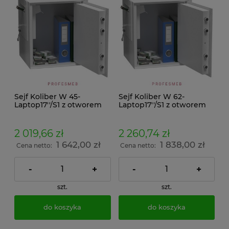
Sejf Koliber W 45-
Sejf Koliber W 62-
Laptop17''/S1 z otworem
Laptop17''/S1 z otworem
wrzutowym bocznym lub
wrzutowym bocznym lub
tylnym
tylnym
2 019,66 zł
2 260,74 zł
1 642,00 zł
1 838,00 zł
Cena netto:
Cena netto:
-
+
-
+
szt.
szt.
do koszyka
do koszyka