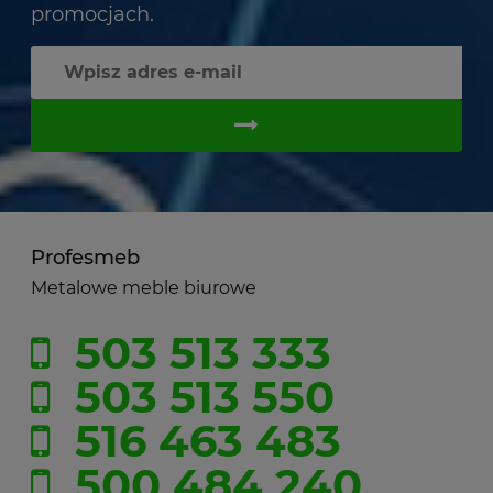
promocjach.
Profesmeb
Metalowe meble biurowe
503 513 333
503 513 550
516 463 483
500 484 240