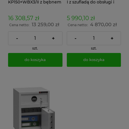
KP150+WBX3/II z bębnem
I z szufladą do obsługi i
wrzutowym
depozytem zamki
kluczowe klasa A
16 308,57 zł
5 990,10 zł
13 259,00 zł
4 870,00 zł
Cena netto:
Cena netto:
-
+
-
+
szt.
szt.
do koszyka
do koszyka