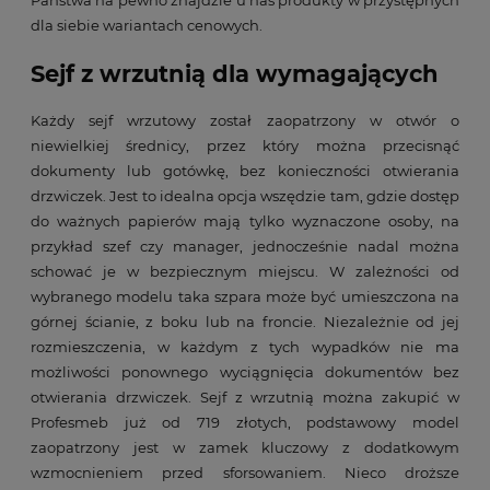
Państwa na pewno znajdzie u nas produkty w przystępnych
dla siebie wariantach cenowych.
Sejf z wrzutnią dla wymagających
Każdy sejf wrzutowy został zaopatrzony w otwór o
niewielkiej średnicy, przez który można przecisnąć
dokumenty lub gotówkę, bez konieczności otwierania
drzwiczek. Jest to idealna opcja wszędzie tam, gdzie dostęp
do ważnych papierów mają tylko wyznaczone osoby, na
przykład szef czy manager, jednocześnie nadal można
schować je w bezpiecznym miejscu. W zależności od
wybranego modelu taka szpara może być umieszczona na
górnej ścianie, z boku lub na froncie. Niezależnie od jej
rozmieszczenia, w każdym z tych wypadków nie ma
możliwości ponownego wyciągnięcia dokumentów bez
otwierania drzwiczek. Sejf z wrzutnią można zakupić w
Profesmeb już od 719 złotych, podstawowy model
zaopatrzony jest w zamek kluczowy z dodatkowym
wzmocnieniem przed sforsowaniem. Nieco droższe