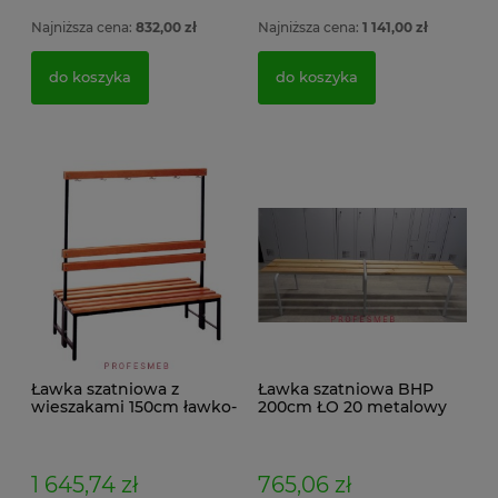
Najniższa cena:
832,00 zł
Najniższa cena:
1 141,00 zł
3 298,00 zł
do koszyka
do koszyka
do koszyka
Ławka szatniowa z
Ławka szatniowa BHP
wieszakami 150cm ławko-
200cm ŁO 20 metalowy
wieszak dwustronny
stelaż. siedzisko z drewna
Łsz2a
1 645,74 zł
765,06 zł