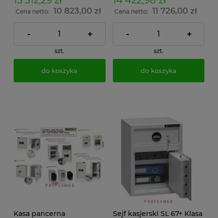
13 312,29 zł
14 422,98 zł
10 823,00 zł
11 726,00 zł
Cena netto:
Cena netto:
-
+
-
+
szt.
szt.
do koszyka
do koszyka
Kasa pancerna
Sejf kasjerski SL 67+ Klasa