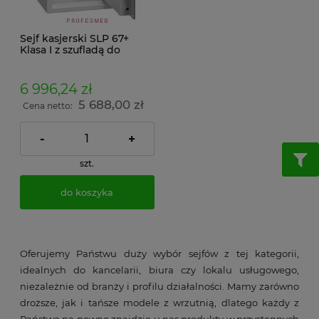
Sejf kasjerski SLP 67+
Klasa I z szufladą do
obsługi i depozytem
zamki kluczowe klasa A
6 996,24 zł
5 688,00 zł
Cena netto:
-
+
szt.
do koszyka
Oferujemy Państwu duży wybór sejfów z tej kategorii,
idealnych do kancelarii, biura czy lokalu usługowego,
niezależnie od branży i profilu działalności. Mamy zarówno
droższe, jak i tańsze modele z wrzutnią, dlatego każdy z