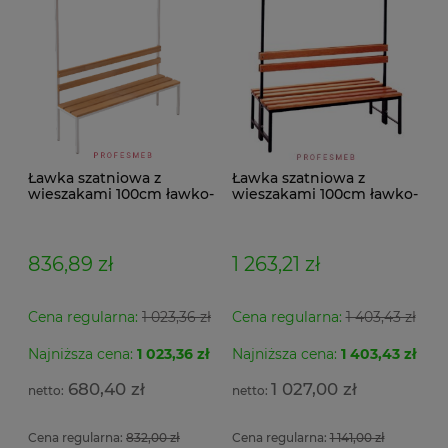
Ławka szatniowa z
Ławka szatniowa z
wieszakami 100cm ławko-
wieszakami 100cm ławko-
wieszak jednostronny
wieszak dwustronny Łsz2
Łsz1
836,89 zł
1 263,21 zł
Cena regularna:
1 023,36 zł
Cena regularna:
1 403,43 zł
Najniższa cena:
1 023,36 zł
Najniższa cena:
1 403,43 zł
Se
Szafa metalowa MSWV 110/5-35 Malow do
Fo
Ar
ładowania elektronarzędzi 3 półki z listwą zasilającą
po
680,40 zł
1 027,00 zł
5 gniazdek 104x100x50cm
ob
si
Cena regularna:
832,00 zł
Cena regularna:
1 141,00 zł
2 
4 056,54 zł
1