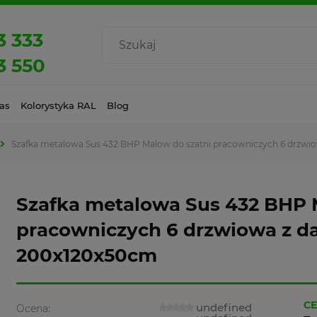
3 333
3 550
as
Kolorystyka RAL
Blog
Szafka metalowa Sus 432 BHP Malow do szatni pracowniczych 6 drzw
Szafka metalowa Sus 432 BHP 
pracowniczych 6 drzwiowa z d
200x120x50cm
CE
undefined
Ocena: