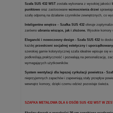
Szafa SUS 432 WST
została wykonana z wysokiej jakości
punktowo
oraz zastosowane
wzmocnienia drzwi
sprawiają
szafę odporną na działanie czynników zewnętrznych, co wy
Inteligentne wnętrze
–
Szafka SUS 432
oferuje zoptymaliz
zarówno
ubrania wiszące, jak i złożone.
Wysokie komory um
Elegancki i nowoczesny design - Szafa SUS 432
to dosko
każdej
przestrzeni socjalnej estetyczny i uporządkowany
szerokiej gamie kolorystycznej szafa idealnie wpisuje się w
podkreślają praktyczność i pozwalają na personalizację, z
wymagających użytkowników.
System wentylacji dla lepszej cyrkulacji powietrza -
Sza
nieprzyjemnych zapachów i zapewniają stały przepływ powie
wewnątrz komory, dzięki czemu odzież pozostaje świeża.
SZAFKA METALOWA DLA 6 OSÓB SUS 432 WST W ZES
Skośny daszek o wysokości 20 cm zapobiega osadzaniu 