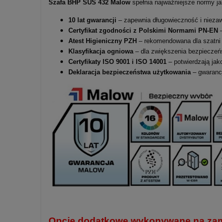
Szafa BHP SUS 432 Malow
spełnia najważniejsze normy ja
10 lat gwarancji
– zapewnia długowieczność i nieza
Certyfikat zgodności z Polskimi Normami PN-EN
–
Atest Higieniczny PZH
– rekomendowana dla szatni 
Klasyfikacja ogniowa
– dla zwiększenia bezpieczeń
Certyfikaty ISO 9001 i ISO 14001
– potwierdzają jak
Deklaracja bezpieczeństwa użytkowania
– gwarancj
Opcje dodatkowe wykonywane na zamó