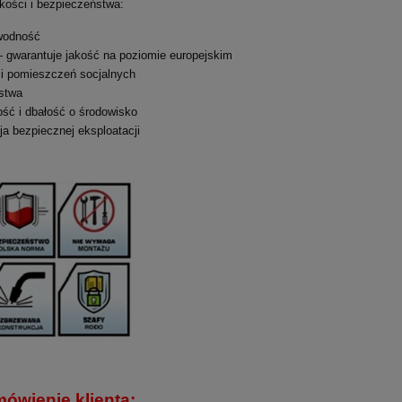
kości i bezpieczeństwa:
wodność
 gwarantuje jakość na poziomie europejskim
i pomieszczeń socjalnych
stwa
ość i dbałość o środowisko
a bezpiecznej eksploatacji
wienie klienta: