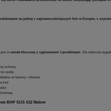
produkowane na jednej z najnowocześniejszych linii w Europie, z użyc
 jest w
zamek kluczowy z ryglowaniem 1-punktowym
. Dla większej wygo
zej ochrony.
żne osoby.
idealna na baseny i siłownie.
na kod.
udze.
iżeniową.
talowe BHP SUS 432 Malow