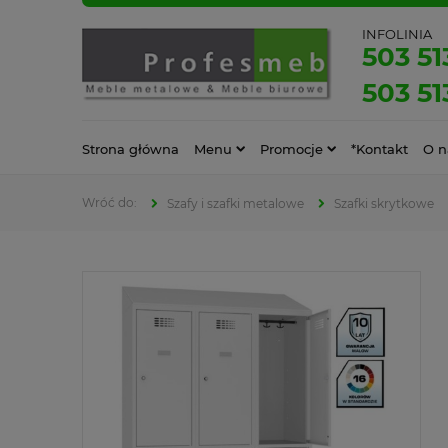
INFOLINIA
503 51
503 51
Strona główna
Menu
Promocje
*Kontakt
O n
Szafy i szafki metalowe
Szafki skrytkowe