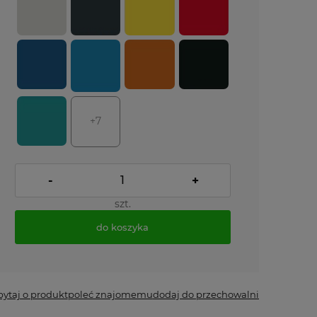
+7
-
+
szt.
do koszyka
*
- Pole wymagane
pytaj o produkt
poleć znajomemu
dodaj do przechowalni