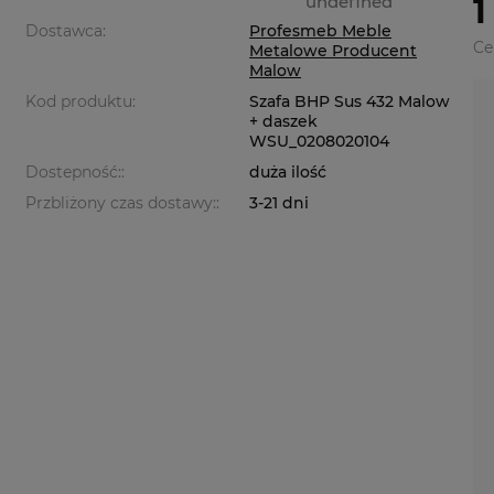
undefined
1
Dostawca:
Profesmeb Meble
Ce
Metalowe Producent
Malow
Kod produktu:
Szafa BHP Sus 432 Malow
+ daszek
WSU_0208020104
Dostepność::
duża ilość
Przbliżony czas dostawy::
3-21 dni