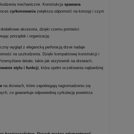
szkodzenia mechaniczne. Konstrukcja
spawana
proces
cyrkonowania
zwiększa odporność na korozję i czyni
 dodatkowe akcesoria, dzięki czemu pomieści
ując porządek i organizację.
yczny wygląd z elegancką perforacją drzwi nadaje
orność na uszkodzenia. Dzięki kompaktowej konstrukcji i
rzemyślane detale, takie jak wizytownik na drzwiach,
wanie stylu i funkcji
, która spełni oczekiwania najbardziej
ne
na drzwiach, które zapobiegają nagromadzeniu się
ych, co gwarantuje odpowiednią cyrkulację powietrza
oraz bezpieczeństwo. Daszek można zdemontować.