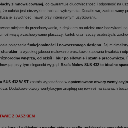
blachy zimnowalcowanej
, co gwarantuje długowieczność i odporność na u
, że całość jest niezwykle stabilna i wytrzymała. Dodatkowo, zastosowany 
dłuża jej żywotność, nawet przy intensywnym użytkowaniu.
owane miejsce do przechowywania, z drążkiem na odzież oraz haczykami na
ożliwiają przechowywanie płaszczy, kurtek oraz rzeczy osobistych, zachow
nałe połączenie
funkcjonalności i nowoczesnego designu.
Jej minimalist
 charakter
, a wysokiej jakości malowanie proszkowe zapewnia trwałość i odp
różnorodne wnętrza, od szkół i biur po siłownie i szatnie pracownicze.
P
achowując przy tym elegancki wygląd.
Szafa Malow SUS 432 to idealne spaso
fa SUS 432 W ST
została wyposażona w
opatentowane otwory wentylacyj
trza. Dodatkowe otwory wentylacyjne znajdują się również na ścianach boczn
TAWIE Z DASZKIEM
się kurzu i odkładaniu przedmiotów na szafie, zwiększając porządek 