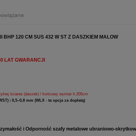
powiązane
 BHP 120 CM SUS 432 W ST Z DASZKIEM MALOW
y 10 LAT GWARANCJI
ylnej ścianie (daszek) / końcowy wymiar h.200cm
WST)
i
0,5–0,8 mm
(WLX - ta opcja za dopłatą)
ymałość i Odporność szafy metalowe ubraniowo-skrytkowe