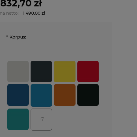
 832,70 zł
na netto:
1 490,00 zł
*
Korpus:
+7