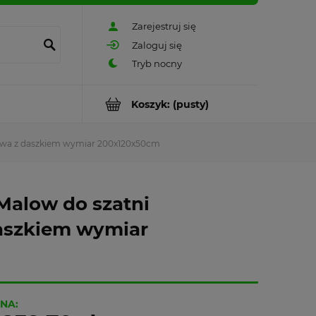
Zarejestruj się
Zaloguj się
Koszyk:
(pusty)
iowa z daszkiem wymiar 200x120x50cm
Malow do szatni
aszkiem wymiar
NA: