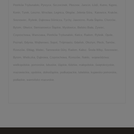
Piotrków Trybunalski, Pyrzyce, Szczecinek, Pleszew, Jarocin, Łódź, Kutno, Kępno,
Konin, Turek, Leszno, Wrocław, Legnica, Głogów, Jelenia Góra, Katowice, Kraków,
Sosnowiec, Rybnik, Dąbrowa Górnicza, Tychy, Jaworzno, Ruda Śląska, Chorzów,
Bytom, Gliwice, Siemianowice Śląskie, Mysłowice, Bielsko Biała, Żywiec,
Częstochowa, Warszawa, Piotrków Trybunalski, Kielce, Radom, Rybnik, Opole,
Poznań, Gdynia, Wejherowo, Sopot, Trójmiasto, Gdańsk, Olsztyn, Płock, Tarnów,
Rzeszów, Elbląg, Mielec, Tarnowskie Góry, Radom, Kalisz, Środa Wlkp, Sosnowiec,
Bytom, Wieliczka, Dąbrowa, Częstochowa, Rzeszów, Nakło, województwa:
wielkopolskie, pomorskie, lubuskie, śląskie, łódzkie, małopolskie, świętokrzyskie,
mazowieckie, opolskie, dolnośląskie, podkarpackie, lubelskie, kujawsko pomorskie,
podlaskie, warmińsko mazurskie.