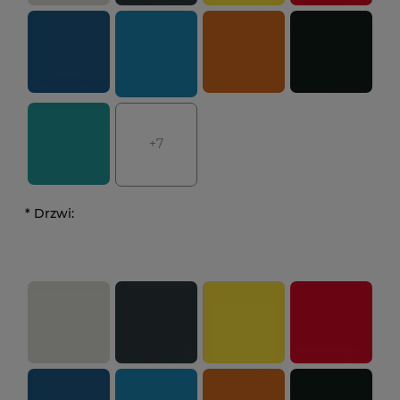
+7
*
Drzwi: