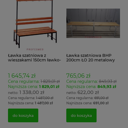
Ławka szatniowa z
Ławka szatniowa BHP
wieszakami 150cm ławko-
200cm ŁO 20 metalowy
wieszak dwustronny
stelaż. siedzisko z drewna
Łsz2a
1 645,74 zł
765,06 zł
Cena regularna:
1 829,01 zł
Cena regularna:
849,93 zł
Najniższa cena:
1 829,01 zł
Najniższa cena:
849,93 zł
1 338,00 zł
622,00 zł
Cena regularna:
1 487,00 zł
Cena regularna:
691,00 zł
Najniższa cena:
1 487,00 zł
Najniższa cena:
691,00 zł
do koszyka
do koszyka