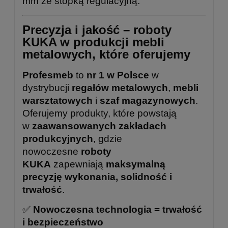
mm ze stopką regulacyjną.
Precyzja i jakość – roboty
KUKA w produkcji mebli
metalowych, które oferujemy
Profesmeb
to
nr 1 w Polsce
w
dystrybucji
regałów metalowych
,
mebli
warsztatowych
i
szaf magazynowych
.
Oferujemy produkty, które powstają
w
zaawansowanych zakładach
produkcyjnych
, gdzie
nowoczesne
roboty
KUKA
zapewniają
maksymalną
precyzję wykonania, solidność i
trwałość
.
✅
Nowoczesna technologia = trwałość
i bezpieczeństwo