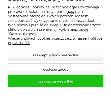
503 513 333
Pliki cookies i pokrewne im technologie umożliwiają
poprawne działanie strony i pomagają nam
503 513 550
dostosować ofertę do Twoich potrzeb. Możesz
zaakceptować wykorzystanie przez nas wszystkich
516 463 483
tych plików i przejść do sklepu lub dostosować użycie
plików do swoich preferencji, wybierając opcję
"Dostosuj zgody".
500 484 240
Więcej o plikach cookies przeczytasz w naszej Polityce
prywatności.
biuro@profesmeb.pl
zaakceptuj tylko niezbędne
handlowy@profesmeb.pl
dostosuj zgody
ul. Droga Dębińska 13/LU6
61-555 Poznań
zaakceptuj wszystkie
O firmie
Realizacje