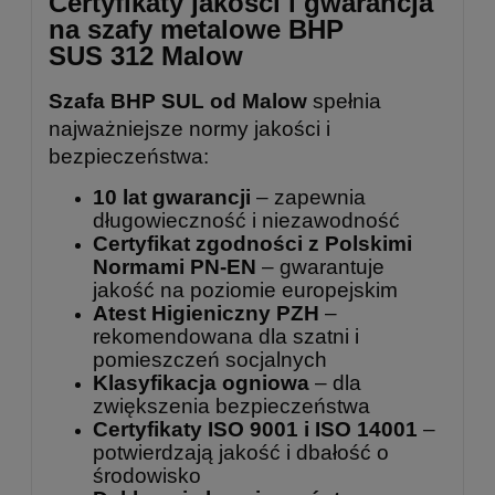
Certyfikaty jakości i gwarancja
na szafy metalowe BHP
SUS 312 Malow
Szafa BHP SUL od Malow
spełnia
najważniejsze normy jakości i
bezpieczeństwa:
10 lat gwarancji
– zapewnia
długowieczność i niezawodność
Certyfikat zgodności z Polskimi
Normami PN-EN
– gwarantuje
jakość na poziomie europejskim
Atest Higieniczny PZH
–
rekomendowana dla szatni i
pomieszczeń socjalnych
Klasyfikacja ogniowa
– dla
zwiększenia bezpieczeństwa
Certyfikaty ISO 9001 i ISO 14001
–
potwierdzają jakość i dbałość o
środowisko