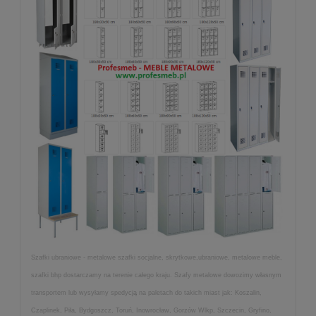
Szafki ubraniowe - metalowe szafki socjalne, skrytkowe,ubraniowe, metalowe meble,
szafki bhp dostarczamy na terenie całego kraju. Szafy metalowe dowozimy własnym
transportem lub wysyłamy spedycją na paletach do takich miast jak: Koszalin,
Czaplinek, Piła, Bydgoszcz, Toruń, Inowrocław, Gorzów Wlkp, Szczecin, Gryfino,