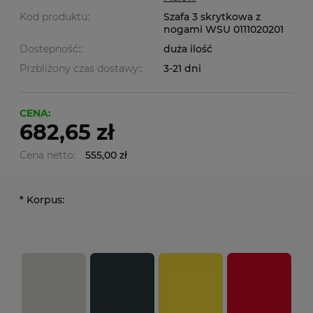
Kod produktu:
Szafa 3 skrytkowa z
nogami WSU 0111020201
Dostepność::
duża ilość
Przbliżony czas dostawy::
3-21 dni
CENA:
682,65 zł
Cena netto:
555,00 zł
*
Korpus: