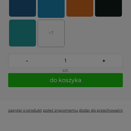
+7
-
+
szt.
do koszyka
*
- Pole wymagane
zapytaj o produkt
poleć znajomemu
dodaj do przechowalni