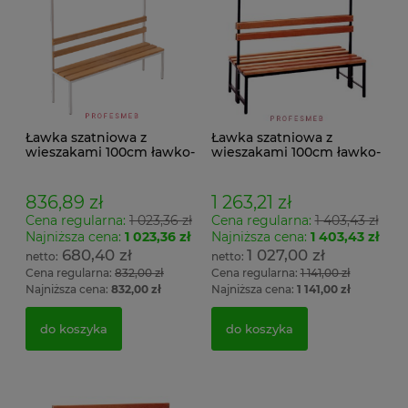
Ławka szatniowa z
Ławka szatniowa z
wieszakami 100cm ławko-
wieszakami 100cm ławko-
wieszak jednostronny
wieszak dwustronny Łsz2
Łsz1
836,89 zł
1 263,21 zł
Cena regularna:
1 023,36 zł
Cena regularna:
1 403,43 zł
Najniższa cena:
1 023,36 zł
Najniższa cena:
1 403,43 zł
680,40 zł
1 027,00 zł
Cena regularna:
832,00 zł
Cena regularna:
1 141,00 zł
Najniższa cena:
832,00 zł
Najniższa cena:
1 141,00 zł
do koszyka
do koszyka