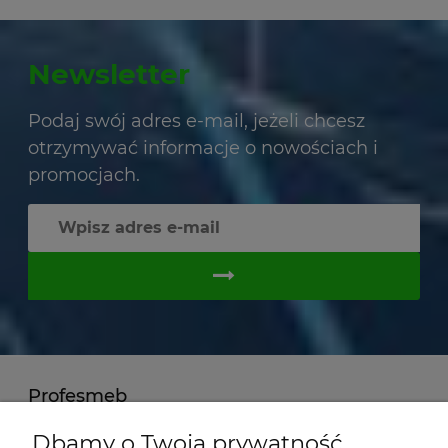
Newsletter
Podaj swój adres e-mail, jeżeli chcesz
otrzymywać informacje o nowościach i
promocjach.
Profesmeb
Metalowe meble biurowe
Dbamy o Twoją prywatność