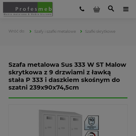
Szafy i szafki metalowe
Szafki skrytkowe
Szafa metalowa Sus 333 W ST Malow
skrytkowa z 9 drzwiami z ławką
stała P 333 i daszkiem skośnym do
szatni 239x90x74,5cm