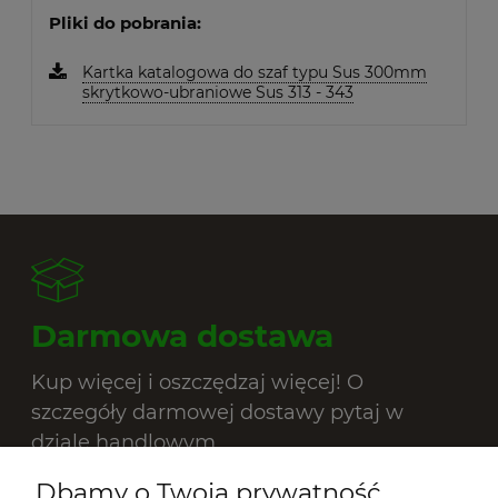
Pliki do pobrania:
Kartka katalogowa do szaf typu Sus 300mm
skrytkowo-ubraniowe Sus 313 - 343
Darmowa dostawa
Kup więcej i oszczędzaj więcej! O
szczegóły darmowej dostawy pytaj w
dziale handlowym.
Darmowa dostawa (Transport PROFESMEB
Dbamy o Twoją prywatność