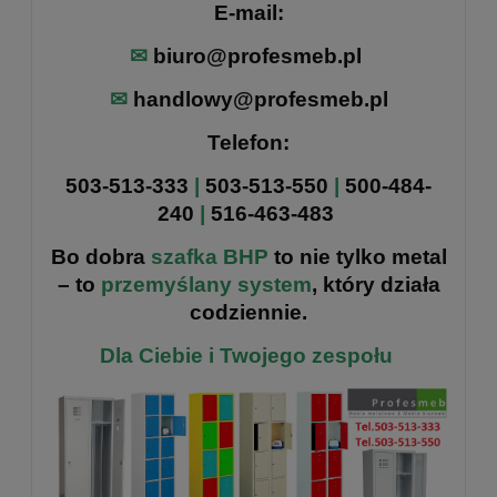
E-mail:
✉
biuro@profesmeb.pl
✉
handlowy@profesmeb.pl
Telefon:
503-513-333
|
503-513-550
|
500-484-
240
|
516-463-483
Bo dobra
szafka BHP
to nie tylko metal
– to
przemyślany system
, który działa
codziennie.
Dla Ciebie i Twojego zespołu