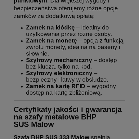
punktowym
. Dla większej wygody i
bezpieczeństwa oferujemy różne opcje
zamków za dodatkową opłatą:
Zamek na kłódkę
– idealny do
użytkowania przez różne osoby.
Zamek na monetę
– opcja z funkcją
zwrotu monety, idealna na baseny i
siłownie.
Szyfrowy mechaniczny
– dostęp
bez klucza, tylko na kod.
Szyfrowy elektroniczny
–
bezpieczny i łatwy w obsłudze.
Zamek na kartę RFID
– wygodny
dostęp na kartę zbliżeniową.
Certyfikaty jakości i gwarancja
na szafy metalowe BHP
SUS Malow
Szafa BHP SUS 333 Malow
spełnia