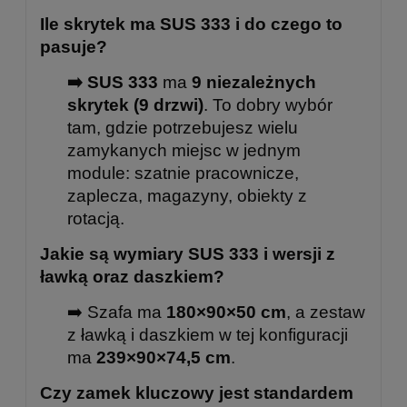
Ile skrytek ma SUS 333 i do czego to
pasuje?
➡️ SUS 333
ma
9 niezależnych
skrytek (9 drzwi)
. To dobry wybór
tam, gdzie potrzebujesz wielu
zamykanych miejsc w jednym
module: szatnie pracownicze,
zaplecza, magazyny, obiekty z
rotacją.
Jakie są wymiary SUS 333 i wersji z
ławką oraz daszkiem?
➡️ Szafa ma
180×90×50 cm
, a zestaw
z ławką i daszkiem w tej konfiguracji
ma
239×90×74,5 cm
.
Czy zamek kluczowy jest standardem