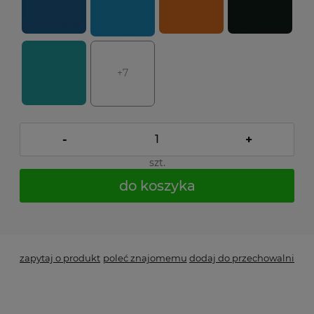
+7
-
+
szt.
do koszyka
*
- Pole wymagane
zapytaj o produkt
poleć znajomemu
dodaj do przechowalni