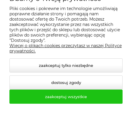
- TIR zbiorczy) już od 9 500,00 zł.
Pliki cookies i pokrewne im technologie umożliwiają
poprawne działanie strony i pomagają nam
dostosować ofertę do Twoich potrzeb. Możesz
zaakceptować wykorzystanie przez nas wszystkich
tych plików i przejść do sklepu lub dostosować użycie
plików do swoich preferencji, wybierając opcję
Okazje cenowe
"Dostosuj zgody".
Więcej o plikach cookies przeczytasz w naszej Polityce
prywatności.
zaakceptuj tylko niezbędne
dostosuj zgody
zaakceptuj wszystkie
Ławka szatniowa z
Ławka szatniowa z
wieszakami 100cm ławko-
wieszakami 100cm ławko-
wieszak jednostronny
wieszak dwustronny Łsz2
Łsz1
836,89 zł
1 263,21 zł