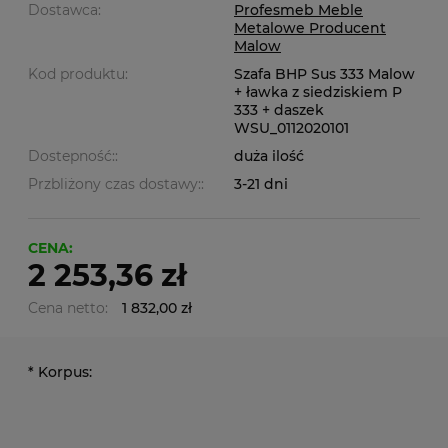
Dostawca:
Profesmeb Meble
Metalowe Producent
Malow
Kod produktu:
Szafa BHP Sus 333 Malow
+ ławka z siedziskiem P
333 + daszek
WSU_0112020101
Dostepność::
duża ilość
Przbliżony czas dostawy::
3-21 dni
CENA:
2 253,36 zł
Cena netto:
1 832,00 zł
*
Korpus: