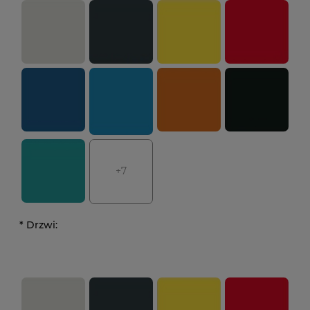
+7
*
Drzwi: