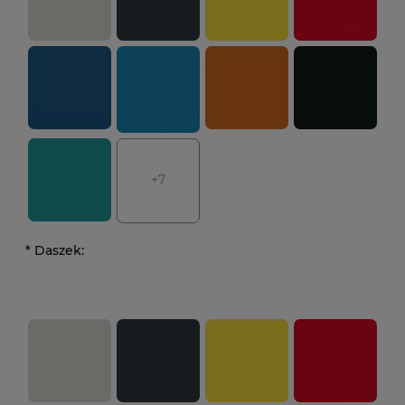
+7
*
Daszek: