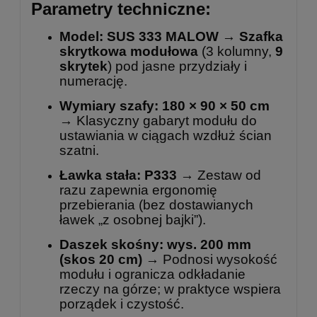
Parametry techniczne:
Model:
SUS 333 MALOW
→
S
zafka
skrytkowa modułowa
(3 kolumny,
9
skrytek
) pod jasne przydziały i
numerację.
Wymiary szafy:
180 × 90 × 50 cm
→ Klasyczny gabaryt modułu do
ustawiania w ciągach wzdłuż ścian
szatni.
Ławka stała:
P333
→ Zestaw od
razu zapewnia ergonomię
przebierania (bez dostawianych
ławek „z osobnej bajki”).
Daszek skośny:
wys. 200 mm
(skos 20 cm)
→ Podnosi wysokość
modułu i ogranicza odkładanie
rzeczy na górze; w praktyce wspiera
porządek i czystość.