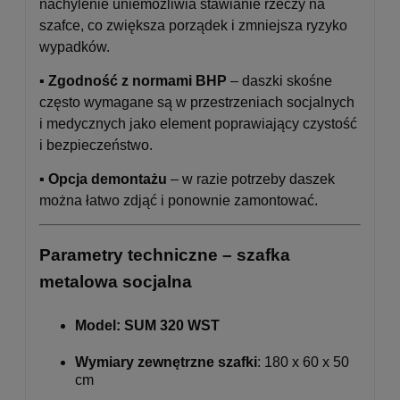
nachylenie uniemożliwia stawianie rzeczy na
szafce, co zwiększa porządek i zmniejsza ryzyko
wypadków.
▪️
Zgodność z normami BHP
– daszki skośne
często wymagane są w przestrzeniach socjalnych
i medycznych jako element poprawiający czystość
i bezpieczeństwo.
▪️
Opcja demontażu
– w razie potrzeby daszek
można łatwo zdjąć i ponownie zamontować.
Parametry techniczne – szafka
metalowa socjalna
Model:
SUM 320 WST
Wymiary zewnętrzne szafki
: 180 x 60 x 50
cm