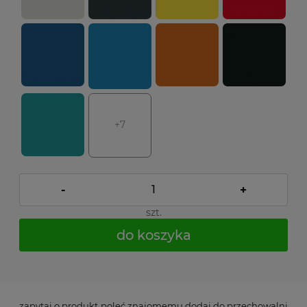
+7
-
+
szt.
do koszyka
*
- Pole wymagane
zapytaj o produkt
poleć znajomemu
dodaj do przechowalni