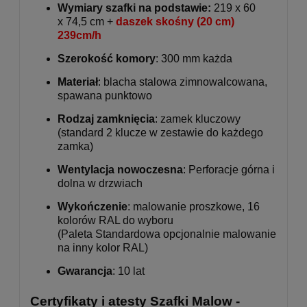
Wymiary szafki na podstawie:
219 x 60
x 74,5 cm +
daszek skośny (20 cm)
239cm/h
Szerokość komory
: 300 mm każda
Materiał
: blacha stalowa zimnowalcowana,
spawana punktowo
Rodzaj zamknięcia
: zamek kluczowy
(standard 2 klucze w zestawie do każdego
zamka)
Wentylacja nowoczesna
: Perforacje górna i
dolna w drzwiach
Wykończenie
: malowanie proszkowe, 16
kolorów RAL do wyboru
(Paleta Standardowa opcjonalnie malowanie
na inny kolor RAL)
Gwarancja
: 10 lat
Certyfikaty i atesty Szafki Malow -