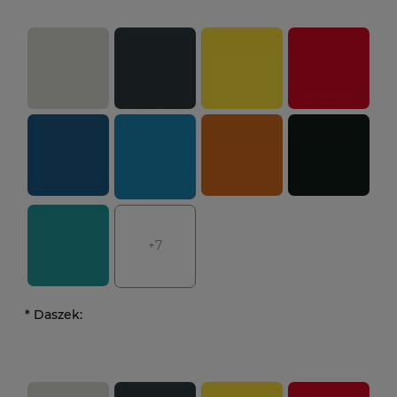
+7
*
Daszek: