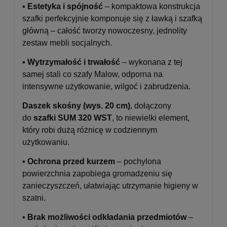
▪️
Estetyka i spójność
– kompaktowa konstrukcja
szafki perfekcyjnie komponuje się z ławką i szafką
główną – całość tworzy nowoczesny, jednolity
zestaw mebli socjalnych.
▪️
Wytrzymałość i trwałość
– wykonana z tej
samej stali co szafy Malow, odporna na
intensywne użytkowanie, wilgoć i zabrudzenia.
Daszek skośny (wys. 20 cm)
, dołączony
do
szafki SUM 320 WST
, to niewielki element,
który robi dużą różnicę w codziennym
użytkowaniu.
▪️
Ochrona przed kurzem
– pochylona
powierzchnia zapobiega gromadzeniu się
zanieczyszczeń, ułatwiając utrzymanie higieny w
szatni.
▪️
Brak możliwości odkładania przedmiotów
–