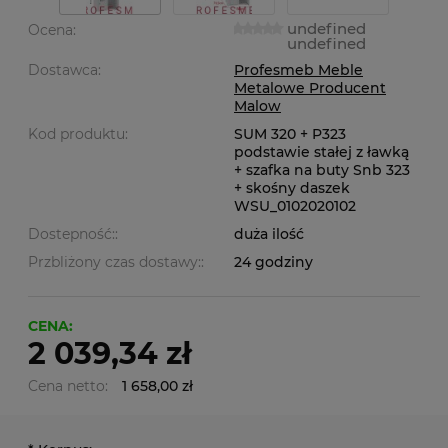
undefined
Ocena:
undefined
Dostawca:
Profesmeb Meble
Metalowe Producent
Malow
Kod produktu:
SUM 320 + P323
podstawie stałej z ławką
+ szafka na buty Snb 323
+ skośny daszek
WSU_0102020102
Dostepność::
duża ilość
Przbliżony czas dostawy::
24 godziny
CENA:
2 039,34 zł
Cena netto:
1 658,00 zł