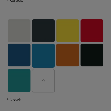
*
Korpus:
+7
*
Drzwi: