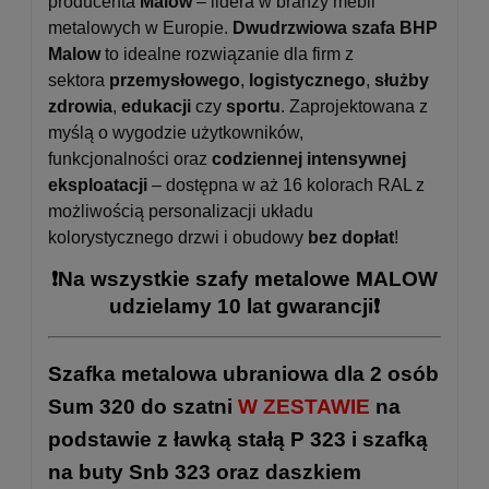
producenta
Malow
– lidera w branży mebli
metalowych w Europie.
Dwudrzwiowa szafa BHP
Malow
to idealne rozwiązanie dla firm z
sektora
przemysłowego
,
logistycznego
,
służby
zdrowia
,
edukacji
czy
sportu
. Zaprojektowana z
myślą o wygodzie użytkowników,
funkcjonalności oraz
codziennej intensywnej
eksploatacji
– dostępna w aż 16 kolorach RAL z
możliwością personalizacji układu
kolorystycznego drzwi i obudowy
bez dopłat
!
❗Na wszystkie szafy metalowe MALOW
udzielamy 10 lat gwarancji❗
Szafka metalowa ubraniowa dla 2 osób
Sum 320
do szatni
W ZESTAWIE
na
podstawie z ławką stałą P 323 i szafką
na buty Snb 323 oraz daszkiem