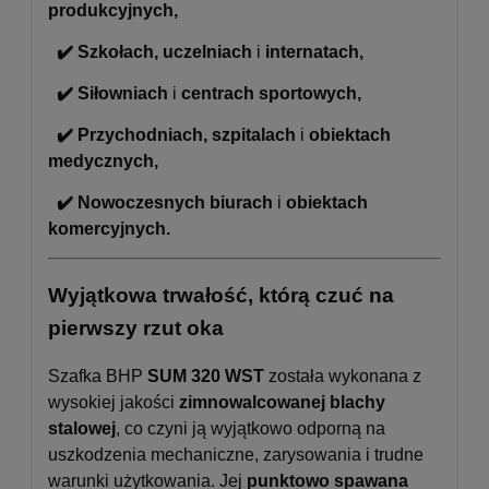
produkcyjnych,
✔️ Szkołach, uczelniach
i
internatach,
✔️ Siłowniach
i
centrach sportowych,
✔️ Przychodniach, szpitalach
i
obiektach
medycznych,
✔️ Nowoczesnych biurach
i
obiektach
komercyjnych.
Wyjątkowa trwałość, którą czuć na
pierwszy rzut oka
Szafka BHP
SUM 320 WST
została wykonana z
wysokiej jakości
zimnowalcowanej blachy
stalowej
, co czyni ją wyjątkowo odporną na
uszkodzenia mechaniczne, zarysowania i trudne
warunki użytkowania. Jej
punktowo spawana