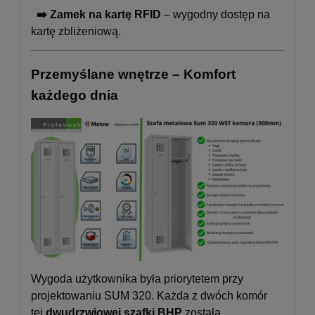
➡️ Zamek na kartę RFID
– wygodny dostęp na
kartę zbliżeniową.
Przemyślane wnętrze – Komfort
każdego dnia
Wygoda użytkownika była priorytetem przy
projektowaniu SUM 320. Każda z dwóch komór
tej
dwudrzwiowej szafki BHP
została