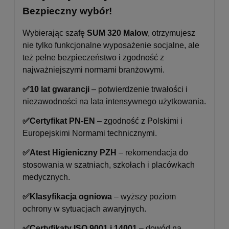
Bezpieczny wybór!
Wybierając szafę
SUM 320 Malow
, otrzymujesz
nie tylko funkcjonalne wyposażenie socjalne, ale
też pełne bezpieczeństwo i zgodność z
najważniejszymi normami branżowymi.
✅10 lat gwarancji
– potwierdzenie trwałości i
niezawodności na lata intensywnego użytkowania.
✅
Certyfikat PN-EN
– zgodność z Polskimi i
Europejskimi Normami technicznymi.
✅
Atest Higieniczny PZH
– rekomendacja do
stosowania w szatniach, szkołach i placówkach
medycznych.
✅
Klasyfikacja ogniowa
– wyższy poziom
ochrony w sytuacjach awaryjnych.
✅
Certyfikaty ISO 9001 i 14001
– dowód na