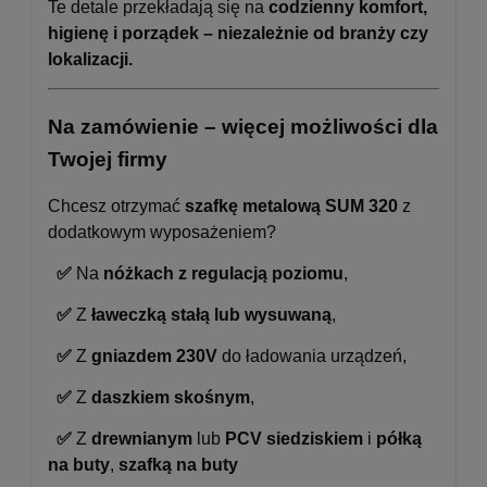
Te detale przekładają się na
codzienny komfort,
higienę i porządek – niezależnie od branży czy
lokalizacji.
Na zamówienie – więcej możliwości dla
Twojej firmy
Chcesz otrzymać
szafkę metalową SUM 320
z
dodatkowym wyposażeniem?
✅
Na
nóżkach z regulacją poziomu
,
✅
Z
ławeczką stałą lub wysuwaną
,
✅
Z
gniazdem 230V
do ładowania urządzeń,
✅
Z
daszkiem skośnym
,
✅
Z
drewnianym
lub
PCV siedziskiem
i
półką
na buty
,
szafką na buty