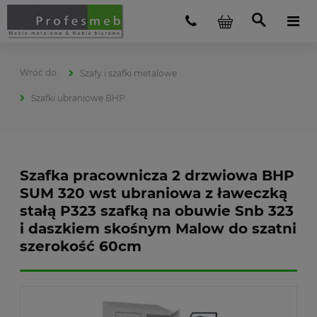
Szafy i szafki metalowe
Szafki ubraniowe BHP
Szafka pracownicza 2 drzwiowa BHP
SUM 320 wst ubraniowa z ławeczką
stałą P323 szafką na obuwie Snb 323
i daszkiem skośnym Malow do szatni
szerokość 60cm