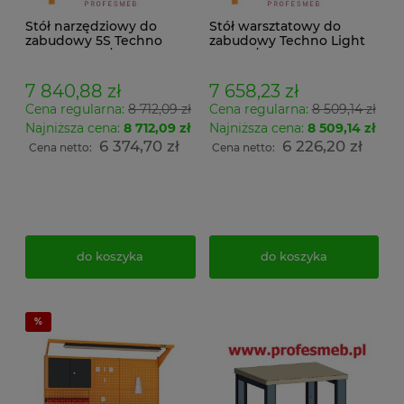
Stół narzędziowy do
Stół warsztatowy do
zabudowy 5S Techno
zabudowy Techno Light
Light SWT 17/12 MALOW
SWT 17/12 MALOW w
warsztatowy z szufladami
systemie 5S z szufladami i
i tablicą perforowaną
tablicą perforowaną
7 840,88 zł
7 658,23 zł
Cena regularna:
8 712,09 zł
Cena regularna:
8 509,14 zł
Najniższa cena:
8 712,09 zł
Najniższa cena:
8 509,14 zł
6 374,70 zł
6 226,20 zł
Cena netto:
Cena netto:
do koszyka
do koszyka