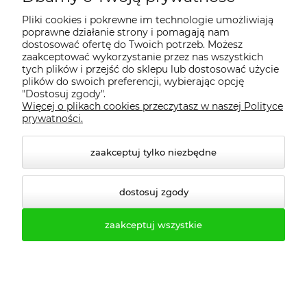
Pliki cookies i pokrewne im technologie umożliwiają
Bestsellery
poprawne działanie strony i pomagają nam
dostosować ofertę do Twoich potrzeb. Możesz
zaakceptować wykorzystanie przez nas wszystkich
Nowości
tych plików i przejść do sklepu lub dostosować użycie
plików do swoich preferencji, wybierając opcję
"Dostosuj zgody".
Więcej o plikach cookies przeczytasz w naszej Polityce
prywatności.
zaakceptuj tylko niezbędne
dostosuj zgody
zaakceptuj wszystkie
Ławka szatniowa z
Ławka szatniowa z
wieszakami 100cm ławko-
wieszakami 100cm ławko-
wieszak jednostronny
wieszak dwustronny Łsz2
Łsz1
836,89 zł
1 263,21 zł