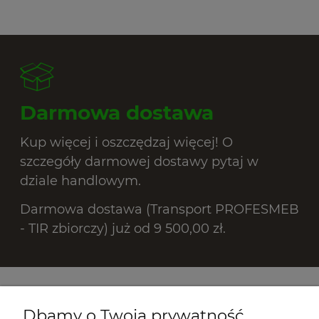
Darmowa dostawa
Kup więcej i oszczędzaj więcej! O
szczegóły darmowej dostawy pytaj w
dziale handlowym.
Darmowa dostawa (Transport PROFESMEB
- TIR zbiorczy) już od 9 500,00 zł.
Promocje
Dbamy o Twoją prywatność