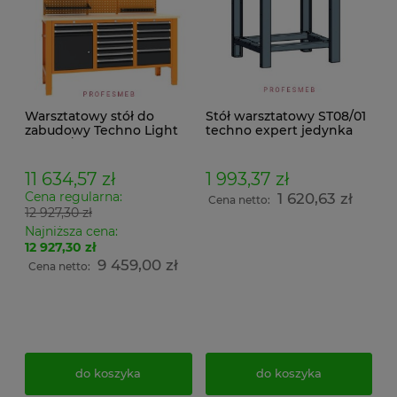
Warsztatowy stół do
Stół warsztatowy ST08/01
zabudowy Techno Light
techno expert jedynka
SWT 17/13 MALOW w
systemie 5S z szufladami i
tablicą perforowaną na
11 634,57 zł
1 993,37 zł
narzędzia
Cena regularna:
1 620,63 zł
Cena netto:
12 927,30 zł
Najniższa cena:
12 927,30 zł
9 459,00 zł
Cena netto:
do koszyka
do koszyka