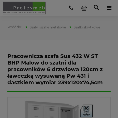
Szafy i szafki metalowe
Szafki skrytkowe
Pracownicza szafa Sus 432 W ST
BHP Malow do szatni dla
pracowników 6 drzwiowa 120cm z
ławeczką wysuwaną Pw 431 i
daszkiem wymiar 239x120x74,5cm