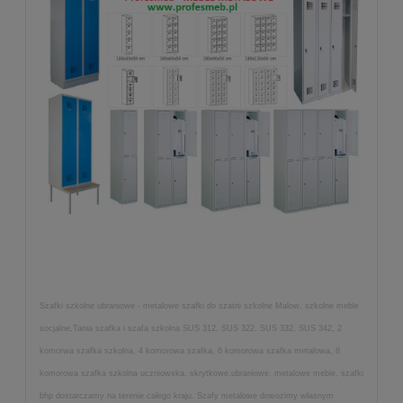
Szafki szkolne ubraniowe - metalowe szafki do szatni szkolne Malow, szkolne meble
socjalne,Tania szafka i szafa szkolna SUS 312, SUS 322, SUS 332, SUS 342, 2
komorwa szafka szkolna, 4 komorowa szafka, 6 komorowa szafka metalowa, 8
komorowa szafka szkolna uczniowska, skrytkowe,ubraniowe, metalowe meble, szafki
bhp dostarczamy na terenie całego kraju. Szafy metalowe dowozimy własnym