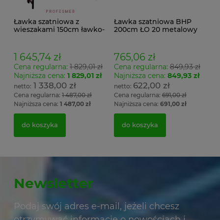
Ławka szatniowa z
Ławka szatniowa BHP
wieszakami 150cm ławko-
200cm ŁO 20 metalowy
wieszak dwustronny
stelaż. siedzisko z drewna
Łsz2a
1 645,74 zł
765,06 zł
Cena regularna:
1 829,01 zł
Cena regularna:
849,93 zł
Najniższa cena:
1 829,01 zł
Najniższa cena:
849,93 zł
1 338,00 zł
622,00 zł
Cena regularna:
1 487,00 zł
Cena regularna:
691,00 zł
Najniższa cena:
1 487,00 zł
Najniższa cena:
691,00 zł
do koszyka
do koszyka
Newsletter
Podaj swój adres e-mail, jeżeli chcesz
otrzymywać informacje o nowościach i