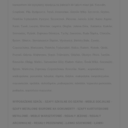
transportem lub wysyłamy spedycją na paletach do takich miast jak: Koszalin,
Czaplinek, Piła, Bydgoszcz, Toruń, Inowrocław, Gorzów Wlkp, Szczecin, Gryfino,
Piotrków Trybunalski, Pyrzyce, Szczecinek, Pleszew, Jarocin, Łódź, Kutno, Kępno,
Konin, Turek, Leszno, Wrocław, Legnica, Głogów, Jelenia Góra, Katowice, Kraków,
Sosnowiec, Rybnik, Dąbrowa Górnicza, Tychy, Jaworzno, Ruda Śląska, Chorzów,
Bytom, Gliwice, Siemianowice Śląskie, Mysłowice, Bielsko Biała, Żywiec,
Częstochowa, Warszawa, Piotrków Trybunalski, Kielce, Radom, Rybnik, Opole,
Poznań, Gdynia, Wejherowo, Sopot, Trójmiasto, Gdańsk, Olsztyn, Płock, Tarnów,
Rzeszów, Elbląg, Mielec, Tarnowskie Góry, Radom, Kalisz, Środa Wlkp, Sosnowiec,
Bytom, Wieliczka, Dąbrowa, Częstochowa, Rzeszów, Nakło, województwa:
wielkopolskie, pomorskie, lubuskie, śląskie, łódzkie, małopolskie, świętokrzyskie,
mazowieckie, opolskie, dolnośląskie, podkarpackie, lubelskie, kujawsko pomorskie,
podlaskie, warmińsko mazurskie.
WYPOSAŻENIE SZKÓŁ - SZAFY SZKOLNE DO SZATNI - MEBLE SOCJALNE -
SZAFY METALOWE BIUROWE NA DOKUMENTY - SZAFY KARTOTEKOWE
METALOWE - MEBLE WARSZTATOWE - REGAŁY JEZDNE - REGAŁY
ARCHIWALNE - REGAŁY PRZESUWNE - ŁAWKI SZATNIOWE - ŁAWKI