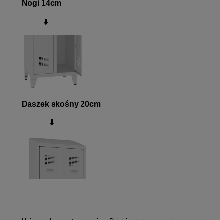
Nogi 14cm
⬇️
Daszek skośny 20cm
⬇️