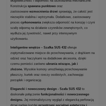
długowieczność i odporność na uszkodzenia mechaniczne.
Konstrukcja
spawana punktowo
oraz
zastosowane
wzmocnienia drzwi
sprawiają, że całość jest
niezwykle stabilna i wytrzymała. Dodatkowo, zastosowany
proces
cyrkonowania
zwiększa odporność na korozję i czyni
szafę odporną na działanie czynników zewnętrznych, co
wydłuża jej żywotność, nawet przy intensywnym
użytkowaniu.
Inteligentne wnętrze
–
Szafka SUS 432
oferuje
zoptymalizowane miejsce do przechowywania, z drążkiem na
odzież oraz haczykami na dodatkowe akcesoria, dzięki
czemu pomieści zarówno
ubrania wiszące, jak i
złożone.
Wysokie komory umożliwiają przechowywanie
płaszczy, kurtek oraz rzeczy osobistych, zachowując
porządek i organizację.
Elegancki i nowoczesny design - Szafa SUS 432
to
doskonałe połączenie
funkcjonalności i nowoczesnego
designu.
Jej minimalistyczny wygląd z elegancką perforacją
drzwi nadaje każdej
przestrzeni socjalnej estetyczny i