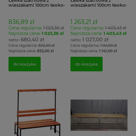
Ławka szatniowa z
Ławka szatniowa z
wieszakami 100cm ławko-
wieszakami 100cm ławko-
wieszak jednostronny
wieszak dwustronny Łsz2
Łsz1
836,89 zł
1 263,21 zł
Cena regularna:
1 023,36 zł
Cena regularna:
1 403,43 zł
Najniższa cena:
1 023,36 zł
Najniższa cena:
1 403,43 zł
680,40 zł
1 027,00 zł
Cena regularna:
832,00 zł
Cena regularna:
1 141,00 zł
Najniższa cena:
832,00 zł
Najniższa cena:
1 141,00 zł
do koszyka
do koszyka