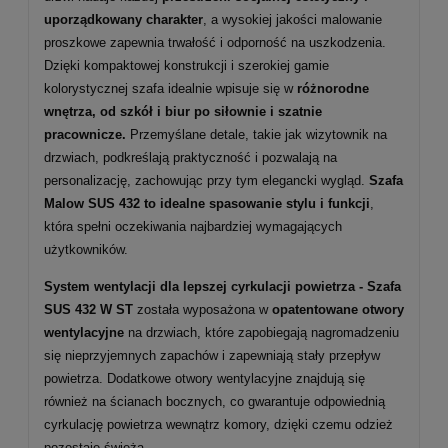
uporządkowany charakter
, a wysokiej jakości malowanie
proszkowe zapewnia trwałość i odporność na uszkodzenia.
Dzięki kompaktowej konstrukcji i szerokiej gamie
kolorystycznej szafa idealnie wpisuje się w
różnorodne
wnętrza, od szkół i biur po siłownie i szatnie
pracownicze.
Przemyślane detale, takie jak wizytownik na
drzwiach, podkreślają praktyczność i pozwalają na
personalizację, zachowując przy tym elegancki wygląd.
Szafa
Malow SUS 432 to idealne spasowanie stylu i funkcji
,
która spełni oczekiwania najbardziej wymagających
użytkowników.
System wentylacji dla lepszej cyrkulacji powietrza -
Szafa
SUS 432 W ST
została wyposażona w
opatentowane otwory
wentylacyjne
na drzwiach, które zapobiegają nagromadzeniu
się nieprzyjemnych zapachów i zapewniają stały przepływ
powietrza. Dodatkowe otwory wentylacyjne znajdują się
również na ścianach bocznych, co gwarantuje odpowiednią
cyrkulację powietrza wewnątrz komory, dzięki czemu odzież
pozostaje świeża.