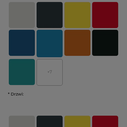
+7
*
Drzwi: