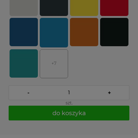
+7
-
+
szt.
do koszyka
*
- Pole wymagane