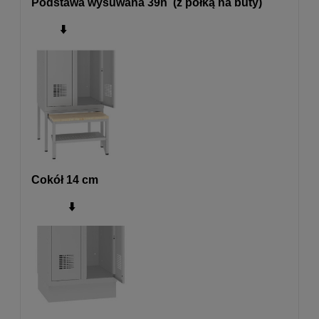
Podstawa wysuwana 39h (z półką na buty)
⬇️
Cokół 14 cm
⬇️