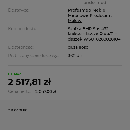
undefined
Dostawca:
Profesmeb Meble
Metalowe Producent
Malow
Kod produktu:
Szafka BHP Sus 432
Malow + ławka Pw 431 +
daszek WSU_0208020104
Dostepność::
duża ilość
Przbliżony czas dostawy::
3-21 dni
CENA:
2 517,81 zł
Cena netto:
2 047,00 zł
*
Korpus: