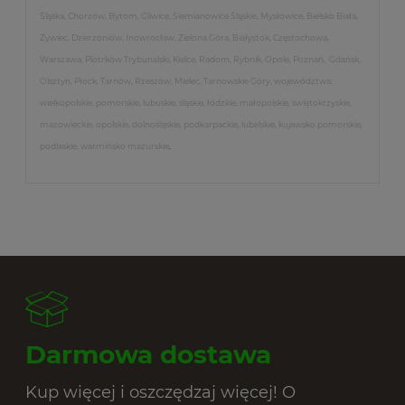
Śląska, Chorzów, Bytom, Gliwice, Siemianowice Śląskie, Mysłowice, Bielsko Biała,
Żywiec, Dzierżoniów, Inowrocław, Zielona Góra, Białystok, Częstochowa,
Warszawa, Piotrków Trybunalski, Kielce, Radom, Rybnik, Opole, Poznań, Gdańsk,
Olsztyn, Płock, Tarnów, Rzeszów, Mielec, Tarnowskie Góry, województwa:
wielkopolskie, pomorskie, lubuskie, śląskie, łódzkie, małopolskie, świętokrzyskie,
mazowieckie, opolskie, dolnośląskie, podkarpackie, lubelskie, kujawsko pomorskie,
podlaskie, warmińsko mazurskie
.
Darmowa dostawa
Kup więcej i oszczędzaj więcej! O