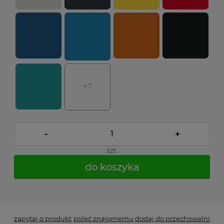
+7
-
+
szt.
do koszyka
*
- Pole wymagane
zapytaj o produkt
poleć znajomemu
dodaj do przechowalni