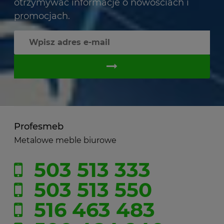
otrzymywać informacje o nowościach i
promocjach.
Profesmeb
Metalowe meble biurowe
503 513 333
503 513 550
516 463 483