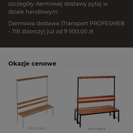
szczegóły darmowej dostawy pytaj w
dziale handlowym.
Darmowa dostawa (Transport PROFESMEB
- TIR zbiorczy) już od 9 500,00 zł.
Okazje cenowe