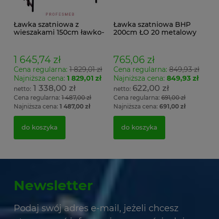
Ławka szatniowa z
Ławka szatniowa BHP
wieszakami 150cm ławko-
200cm ŁO 20 metalowy
wieszak dwustronny
stelaż. siedzisko z drewna
Łsz2a
1 645,74 zł
765,06 zł
Cena regularna:
1 829,01 zł
Cena regularna:
849,93 zł
Najniższa cena:
1 829,01 zł
Najniższa cena:
849,93 zł
1 338,00 zł
622,00 zł
Cena regularna:
1 487,00 zł
Cena regularna:
691,00 zł
Najniższa cena:
1 487,00 zł
Najniższa cena:
691,00 zł
do koszyka
do koszyka
Newsletter
Podaj swój adres e-mail, jeżeli chcesz