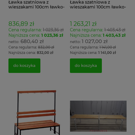
Ławka szatniowa z
Ławka szatniowa z
wieszakami 100cm ławko-
wieszakami 100cm ławko-
wieszak jednostronny
wieszak dwustronny Łsz2
Łsz1
836,89 zł
1 263,21 zł
Cena regularna:
1 023,36 zł
Cena regularna:
1 403,43 zł
Najniższa cena:
1 023,36 zł
Najniższa cena:
1 403,43 zł
680,40 zł
1 027,00 zł
Cena regularna:
832,00 zł
Cena regularna:
1 141,00 zł
Najniższa cena:
832,00 zł
Najniższa cena:
1 141,00 zł
do koszyka
do koszyka