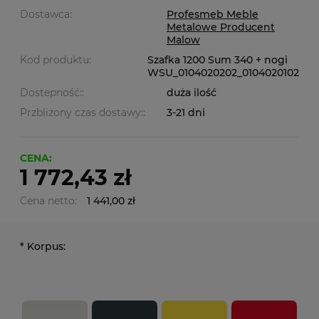
Dostawca:
Profesmeb Meble
Metalowe Producent
Malow
Kod produktu:
Szafka 1200 Sum 340 + nogi
WSU_0104020202_0104020102
Dostepność::
duża ilość
Przbliżony czas dostawy::
3-21 dni
CENA:
1 772,43 zł
Cena netto:
1 441,00 zł
*
Korpus: