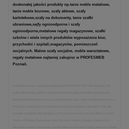
doskonałej jakości produkty np.
tanie meble metalowe
,
tanie meble biurowe
,
szafy aktowe
,
szafy
kartotekowe
,
szafy na dokumenty
,
tanie szafki
ubraniowe
,
sejfy ognioodporne
i
szafy
ognioodporne
,
metalowe regały magazynowe
,
szafki
szkolne
i wiele innych produktów wyposażenia biur,
przychodni i szpitali,magazynów, pomieszczeń
socjalnych. Malow szafy socjalne, meble warsztatowe,
regały metalowe najtaniej zakupisz w PROFESMEB
Poznań.
Szafki ubraniowe - metalowe szafki socjalne SUM 320, SUM 420, szafki sus 322,
szafki szkolne, dla uczniów, szatniowe do szatni,szafy na środki czystości typu
SMD szafki bhp dostarczamy na terenie całego kraju. Szafy metalowe dowozimy
własnym transportem lub wysyłamy spedycją na paletach do takich miast jak:
Koszalin, Czaplinek, Piła, Bydgoszcz, Toruń, Inowrocław, Gorzów Wlkp, Szczecin,
Gryfino, Piotrków Trybunalski, Łódź, Wrocław, Legnica, Głogów, Jelenia Góra,
Katowice, Kraków, Sosnowiec, Rybnik, Dąbrowa Górnicza, Tychy, Jaworzno, Ruda