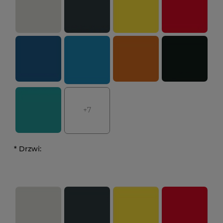
+7
*
Drzwi: