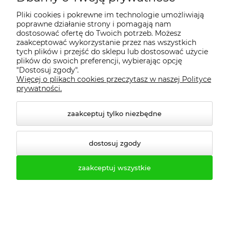
Pliki cookies i pokrewne im technologie umożliwiają
poprawne działanie strony i pomagają nam
dostosować ofertę do Twoich potrzeb. Możesz
O firmie
zaakceptować wykorzystanie przez nas wszystkich
tych plików i przejść do sklepu lub dostosować użycie
plików do swoich preferencji, wybierając opcję
Realizacje
"Dostosuj zgody".
Więcej o plikach cookies przeczytasz w naszej Polityce
prywatności.
Moje konto
zaakceptuj tylko niezbędne
Regulamin
dostosuj zgody
Dostawa - realizacja
zaakceptuj wszystkie
Gwarancja i zwroty
Pomoc