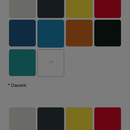
+7
*
Daszek: