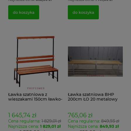
do koszyka
do koszyka
Ławka szatniowa z
Ławka szatniowa BHP
wieszakami 150cm ławko-
200cm ŁO 20 metalowy
wieszak dwustronny
stelaż. siedzisko z drewna
Łsz2a
1 645,74 zł
765,06 zł
Cena regularna:
1 829,01 zł
Cena regularna:
849,93 zł
Najniższa cena:
1 829,01 zł
Najniższa cena:
849,93 zł