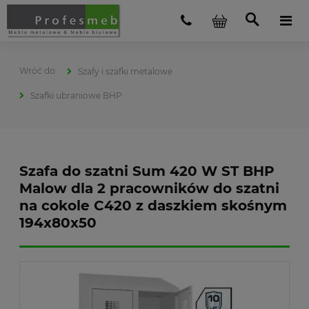
Szafy i szafki metalowe
Szafki ubraniowe BHP
Szafa do szatni Sum 420 W ST BHP
Malow dla 2 pracowników do szatni
na cokole C420 z daszkiem skośnym
194x80x50