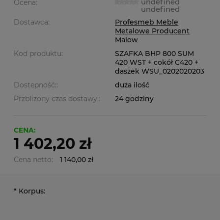
undefined
Ocena:
undefined
Dostawca:
Profesmeb Meble
Metalowe Producent
Malow
Kod produktu:
SZAFKA BHP 800 SUM
420 WST + cokół C420 +
daszek WSU_0202020203
Dostepność::
duża ilość
Przbliżony czas dostawy::
24 godziny
CENA:
1 402,20 zł
Cena netto:
1 140,00 zł
*
Korpus: