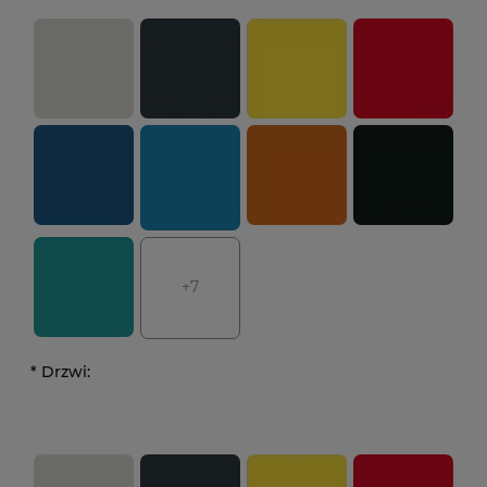
+7
*
Drzwi: