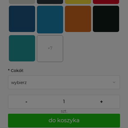
+7
*
Cokół:
-
+
szt.
do koszyka