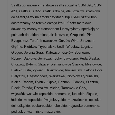
Szafki ubraniowe - metalowe szafki socjalne SUM 320, SUM
420, szafki sus 322, szafki szkolne, dla uczniów, szatniowe
do szatni,szafy na środki czystości typu SMD szafki bhp
dostarczamy na terenie całego kraju. Szafy metalowe
dowozimy własnym transportem lub wysyłamy spedycją na
paletach do takich miast jak: Koszalin, Czaplinek, Piła,
Bydgoszcz, Toruń, Inowrocław, Gorzów Wlkp, Szczecin,
Gryfino, Piotrków Trybunalski, Łódź, Wrocław, Legnica,
Głogów, Jelenia Góra, Katowice, Kraków, Sosnowiec,
Rybnik, Dąbrowa Górnicza, Tychy, Jaworzno, Ruda Śląska,
Chorzów, Bytom, Gliwice, Siemianowice Śląskie, Mysłowice,
Bielsko Biała, Żywiec, Dzierżoniów, Inowrocław, Zielona Góra,
Białystok, Częstochowa, Warszawa, Piotrków Trybunalski,
Kielce, Radom, Rybnik, Opole, Poznań, Gdańsk, Olsztyn,
Płock, Tarnów, Rzeszów, Mielec, Tarnowskie Góry,
województwa: wielkopolskie, pomorskie, lubuskie, śląskie,
łódzkie, małopolskie, świętokrzyskie, mazowieckie, opolskie,
dolnośląskie, podkarpackie, lubelskie, kujawsko pomorskie,
podlaskie, warmińsko mazurskie.