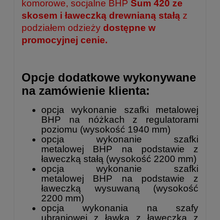
komorowe, socjalne BHP
Sum 420 ze
skosem i ławeczką drewnianą stałą
z
podziałem odzieży
dostępne w
promocyjnej cenie.
Opcje dodatkowe wykonywane
na zamówienie klienta:
opcja wykonanie szafki metalowej
BHP na nóżkach z regulatorami
poziomu (wysokość 1940 mm)
opcja wykonanie
szafki
metalowej
BHP na podstawie z
ławeczką stałą (wysokość 2200 mm)
opcja wykonanie
szafki
metalowej
BHP na podstawie z
ławeczką
wysuwaną (wysokość
2200 mm)
opcja wykonania na szafy
ubraniowej z ławką z ławeczką z