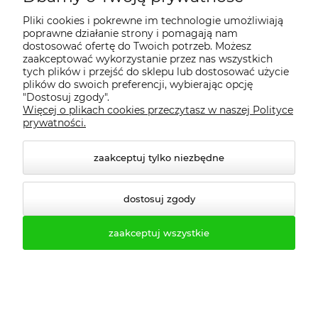
tel. 61-623-22-83
Pliki cookies i pokrewne im technologie umożliwiają
poprawne działanie strony i pomagają nam
tel. 61-646-50-81
dostosować ofertę do Twoich potrzeb. Możesz
zaakceptować wykorzystanie przez nas wszystkich
tych plików i przejść do sklepu lub dostosować użycie
fax. 61-623-24-77
plików do swoich preferencji, wybierając opcję
"Dostosuj zgody".
Więcej o plikach cookies przeczytasz w naszej Polityce
prywatności.
zaakceptuj tylko niezbędne
dostosuj zgody
zaakceptuj wszystkie