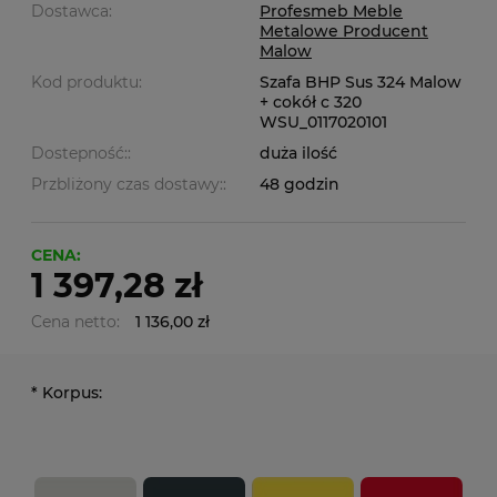
Dostawca:
Profesmeb Meble
Metalowe Producent
Malow
Kod produktu:
Szafa BHP Sus 324 Malow
+ cokół c 320
WSU_0117020101
Dostepność::
duża ilość
Przbliżony czas dostawy::
48 godzin
CENA:
1 397,28 zł
Cena netto:
1 136,00 zł
*
Korpus: