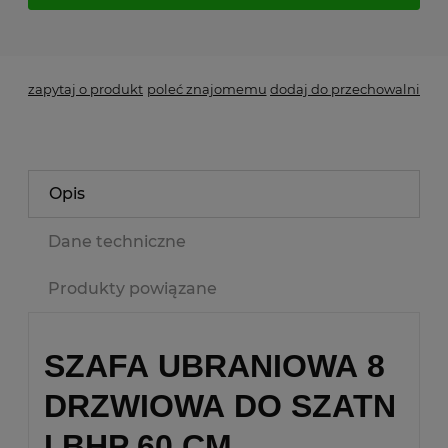
*
- Pole wymagane
zapytaj o produkt
poleć znajomemu
dodaj do przechowalni
Opis
Dane techniczne
Produkty powiązane
SZAFA UBRANIOWA 8
DRZWIOWA DO SZATN
I BHP 60 CM