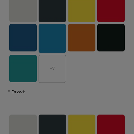
+7
*
Drzwi: