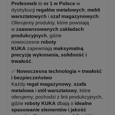
Profesmeb
to
nr 1 w Polsce
w
dystrybucji
regałów metalowych
,
mebli
warsztatowych
i
szaf magazynowych
.
Oferujemy produkty, które powstają
w
zaawansowanych zakładach
produkcyjnych
, gdzie
nowoczesne
roboty
KUKA
zapewniają
maksymalną
precyzję wykonania, solidność i
trwałość
.
✅
Nowoczesna technologia = trwałość
i bezpieczeństwo
Każdy
regał magazynowy
,
szafa
metalowa
i
stół warsztatowy
, które
oferujemy, pochodzi z linii produkcyjnych,
gdzie
roboty KUKA
dbają o
idealne
spasowanie elementów i jakość