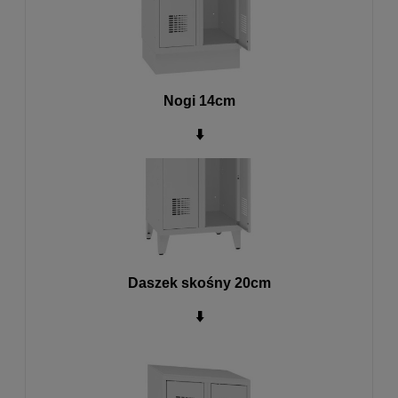
Nogi 14cm
⬇️
Daszek skośny 20cm
⬇️