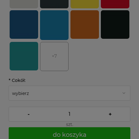
+7
*
Cokół:
-
+
szt.
do koszyka