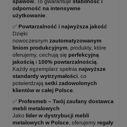
spawów
. To gwarantuje
stabilność i
odporność na intensywne
użytkowanie
.
✅
Powtarzalność i najwyższa jakość
Dzięki
nowoczesnym
zautomatyzowanym
liniom produkcyjnym
, produkty, które
oferujemy, cechują się
perfekcyjną
jakością
i
100% powtarzalnością
.
Każdy egzemplarz spełnia
najwyższe
standardy wytrzymałości
, co
potwierdzają
setki zadowolonych
klientów w całej Polsce
.
✅
Profesmeb – Twój zaufany dostawca
mebli metalowych
Jako
lider w dystrybucji mebli
metalowych w Polsce
, oferujemy
regały