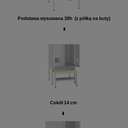
Podstawa wysuwana 39h (z półką na buty)
⬇️
Cokół 14 cm
⬇️