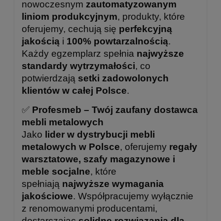
nowoczesnym
zautomatyzowanym
liniom produkcyjnym
, produkty, które
oferujemy, cechują się
perfekcyjną
jakością
i
100% powtarzalnością
.
Każdy egzemplarz spełnia
najwyższe
standardy wytrzymałości
, co
potwierdzają
setki zadowolonych
klientów w całej Polsce
.
✅
Profesmeb – Twój zaufany dostawca
mebli metalowych
Jako
lider w dystrybucji mebli
metalowych w Polsce
, oferujemy
regały
warsztatowe, szafy magazynowe i
meble socjalne
, które
spełniają
najwyższe wymagania
jakościowe
. Współpracujemy wyłącznie
z renomowanymi producentami,
dostarczając
solidne rozwiązania dla