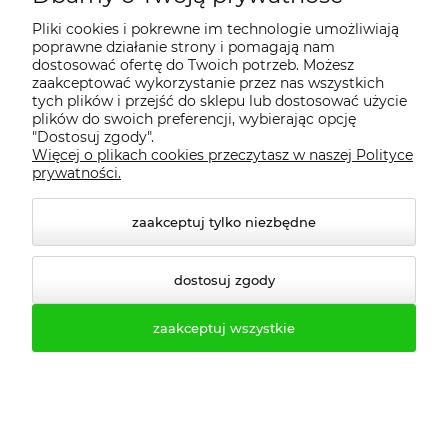
Rozwiązania szyte na miarę:
Nasz
asortyment dopasujemy do Twoich
Pliki cookies i pokrewne im technologie umożliwiają
poprawne działanie strony i pomagają nam
wymagań, niezależnie od tego, czy
dostosować ofertę do Twoich potrzeb. Możesz
potrzebujesz mebli do szkoły,
zaakceptować wykorzystanie przez nas wszystkich
siłowni, czy biura.
tych plików i przejść do sklepu lub dostosować użycie
plików do swoich preferencji, wybierając opcję
Zapraszamy do zakupów i kontaktu!
"Dostosuj zgody".
Razem stworzymy przestrzeń, która
Więcej o plikach cookies przeczytasz w naszej Polityce
prywatności.
spełni Twoje oczekiwania. Sprawdź,
jak łatwo i szybko możesz wyposażyć
zaakceptuj tylko niezbędne
swoją szatnię czy biuro z naszą
pomocą.
dostosuj zgody
Gwarantujemy jakość, trwałość i
funkcjonalność.
zaakceptuj wszystkie