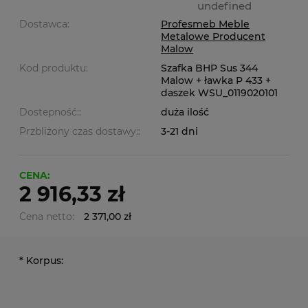
undefined
Dostawca:
Profesmeb Meble
Metalowe Producent
Malow
Kod produktu:
Szafka BHP Sus 344
Malow + ławka P 433 +
daszek WSU_0119020101
Dostepność::
duża ilość
Przbliżony czas dostawy::
3-21 dni
CENA:
2 916,33 zł
Cena netto:
2 371,00 zł
*
Korpus: