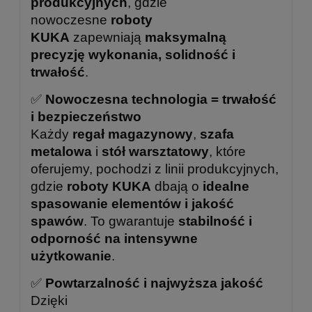
produkcyjnych
, gdzie
nowoczesne
roboty
KUKA
zapewniają
maksymalną
precyzję wykonania, solidność i
trwałość
.
✅
Nowoczesna technologia = trwałość
i bezpieczeństwo
Każdy
regał magazynowy
,
szafa
metalowa
i
stół warsztatowy
, które
oferujemy, pochodzi z linii produkcyjnych,
gdzie
roboty KUKA
dbają o
idealne
spasowanie elementów i jakość
spawów
. To gwarantuje
stabilność i
odporność na intensywne
użytkowanie
.
✅
Powtarzalność i najwyższa jakość
Dzięki