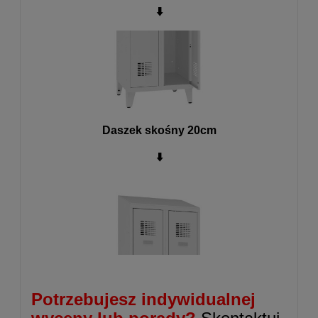
⬇️
Daszek skośny 20cm
⬇️
Potrzebujesz indywidualnej