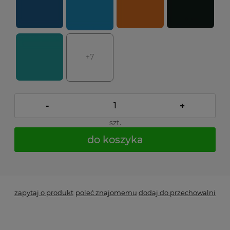
+7
-
+
szt.
do koszyka
*
- Pole wymagane
zapytaj o produkt
poleć znajomemu
dodaj do przechowalni