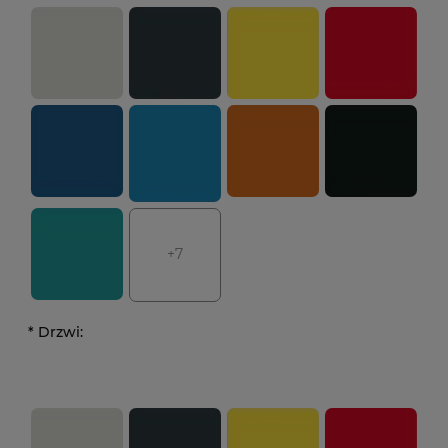
+7
*
Drzwi: