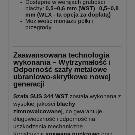
Dostępne w wersjach grubości
blachy:
0,5–0,6 mm (WST)
i
0,5–0,8
mm
(WLX - ta opcja za dopłatą)
Możliwość montażu półki i
przegrody
Zaawansowana technologia
wykonania – Wytrzymałość i
Odporność szafy metalowe
ubraniowo-skrytkowe nowej
generacji
Szafa SUS 344 WST
została wykonana z
wysokiej jakości
blachy
zimnowalcowanej
, co gwarantuje
długowieczność i odporność na
uszkodzenia mechaniczne.
Konstrukcja
spawana punktowo
oraz