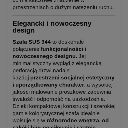
co ma kluczowe znaczenie w
przestrzeniach o dużym natężeniu ruchu.
Elegancki i nowoczesny
design
Szafa SUS 344
to doskonałe
połączenie
funkcjonalności i
nowoczesnego designu.
Jej
minimalistyczny wygląd z elegancką
perforacją drzwi nadaje
każdej
przestrzeni socjalnej estetyczny
i uporządkowany charakter
, a wysokiej
jakości malowanie proszkowe zapewnia
trwałość i odporność na uszkodzenia.
Dzięki kompaktowej konstrukcji i szerokiej
gamie kolorystycznej szafa idealnie
wpisuje się w
różnorodne wnętrza, od
szkół i biur po siłownie i szatnie