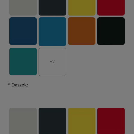
+7
*
Daszek: