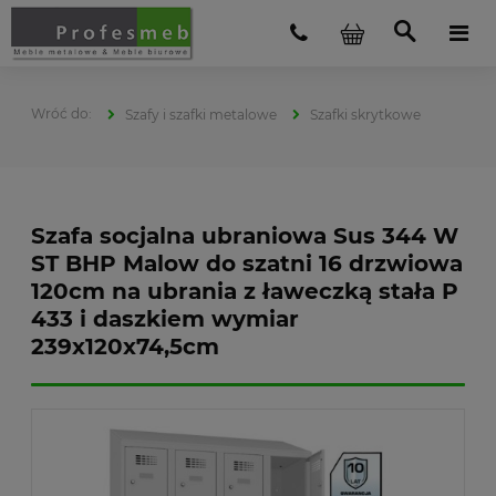
Szafy i szafki metalowe
Szafki skrytkowe
Szafa socjalna ubraniowa Sus 344 W
ST BHP Malow do szatni 16 drzwiowa
120cm na ubrania z ławeczką stała P
433 i daszkiem wymiar
239x120x74,5cm