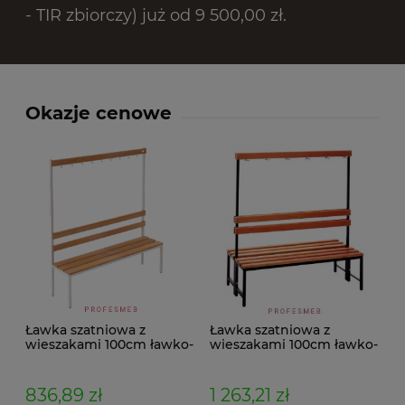
- TIR zbiorczy) już od 9 500,00 zł.
Okazje cenowe
Ławka szatniowa z
Ławka szatniowa z
wieszakami 100cm ławko-
wieszakami 100cm ławko-
wieszak jednostronny
wieszak dwustronny Łsz2
Łsz1
836,89 zł
1 263,21 zł