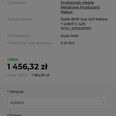
Dostawca:
Profesmeb Meble
Metalowe Producent
Malow
Kod produktu:
Szafa BHP Sus 423 Malow
+ cokół C 420
WSU_0212020101
Dostepność::
duża ilość
Przbliżony czas dostawy::
3-21 dni
CENA:
1 456,32 zł
Cena netto:
1 184,00 zł
*
Korpus:
*
Drzwi: