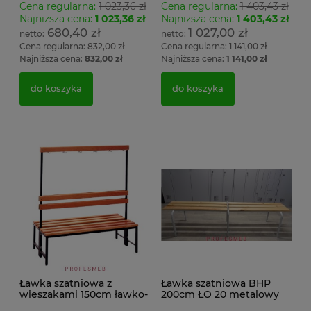
Cena regularna:
1 023,36 zł
Cena regularna:
1 403,43 zł
Najniższa cena:
1 023,36 zł
Najniższa cena:
1 403,43 zł
680,40 zł
1 027,00 zł
Cena regularna:
832,00 zł
Cena regularna:
1 141,00 zł
Najniższa cena:
832,00 zł
Najniższa cena:
1 141,00 zł
do koszyka
do koszyka
Ławka szatniowa z
Ławka szatniowa BHP
wieszakami 150cm ławko-
200cm ŁO 20 metalowy
wieszak dwustronny
stelaż. siedzisko z drewna