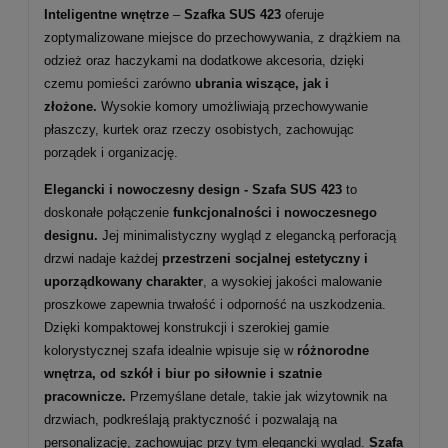
Inteligentne wnętrze
–
Szafka SUS 423
oferuje
zoptymalizowane miejsce do przechowywania, z drążkiem na
odzież oraz haczykami na dodatkowe akcesoria, dzięki
czemu pomieści zarówno
ubrania wiszące, jak i
złożone.
Wysokie komory umożliwiają przechowywanie
płaszczy, kurtek oraz rzeczy osobistych, zachowując
porządek i organizację.
Elegancki i nowoczesny design - Szafa SUS 423
to
doskonałe połączenie
funkcjonalności i nowoczesnego
designu.
Jej minimalistyczny wygląd z elegancką perforacją
drzwi nadaje każdej
przestrzeni socjalnej estetyczny i
uporządkowany charakter
, a wysokiej jakości malowanie
proszkowe zapewnia trwałość i odporność na uszkodzenia.
Dzięki kompaktowej konstrukcji i szerokiej gamie
kolorystycznej szafa idealnie wpisuje się w
różnorodne
wnętrza, od szkół i biur po siłownie i szatnie
pracownicze.
Przemyślane detale, takie jak wizytownik na
drzwiach, podkreślają praktyczność i pozwalają na
personalizację, zachowując przy tym elegancki wygląd.
Szafa