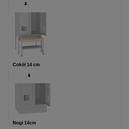
⬇️
Cokół 14 cm
⬇️
Nogi 14cm