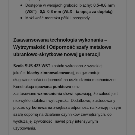
Dostępne w wersjach grubości blachy:
0,5–0,6 mm
(WST)
i
0,5–0,8 mm
(WLX - ta opcja za dopłatą)
Możliwość montażu półki i przegrody
Zaawansowana technologia wykonania –
Wytrzymałość i Odporność szafy metalowe
ubraniowo-skrytkowe nowej generacji
Szafa SUS 423 WST
została wykonana z wysokiej
jakości
blachy zimnowalcowanej
, co gwarantuje
długowieczność i odporność na uszkodzenia mechaniczne.
Konstrukcja
spawana punktowo
oraz
zastosowane
wzmocnienia drzwi
sprawiają, że całość jest
niezwykle stabilna i wytrzymała. Dodatkowo, zastosowany
proces
cyrkonowania
zwiększa odporność na korozję i czyni
szafę odporną na działanie czynników zewnętrznych, co
wydłuża jej żywotność, nawet przy intensywnym
użytkowaniu.