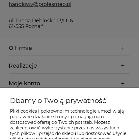
handlowy@profesmeb.pl
ul. Droga Dębińska 13/LU6
61-555 Poznań
O firmie
Realizacje
Moje konto
Dbamy o Twoją prywatność
Regulamin
Pliki cookies i pokrewne im technologie umożliwiają
poprawne działanie strony i pomagają nam
Dostawa - realizacja
dostosować ofertę do Twoich potrzeb. Możesz
zaakceptować wykorzystanie przez nas wszystkich
tych plików i przejść do sklepu lub dostosować użycie
Gwarancja i zwroty