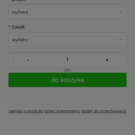
*
Cokół:
-
+
szt.
do koszyka
*
- Pole wymagane
zapytaj o produkt
poleć znajomemu
dodaj do przechowalni