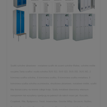
Szafki szkolne ubraniowe - metalowe szafki do szatni szkolne Malow, szkolne meble
socjalne,Tania szafka i szafa szkolna SUS 312, SUS 322, SUS 332, SUS 342, 2
komorwa szafka szkolna, 4 komorowa szafka, 6 komorowa szafka metalowa, 8
komorowa szafka szkolna uczniowska, skrytkowe,ubraniowe, metalowe meble, szafki
bhp dostarczamy na terenie całego kraju. Szafy metalowe dowozimy własnym
transportem lub wysyłamy spedycją na paletach do takich miast jak: Koszalin,
Czaplinek, Piła, Bydgoszcz, Toruń, Inowrocław, Gorzów Wlkp, Szczecin, Gryfino,