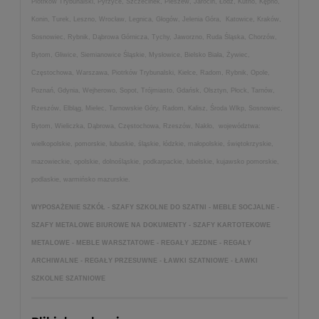
Piotrków Trybunalski, Pyrzyce, Szczecinek, Pleszew, Jarocin, Łódź, Kutno, Kępno,
Konin, Turek, Leszno, Wrocław, Legnica, Głogów, Jelenia Góra, Katowice, Kraków,
Sosnowiec, Rybnik, Dąbrowa Górnicza, Tychy, Jaworzno, Ruda Śląska, Chorzów,
Bytom, Gliwice, Siemianowice Śląskie, Mysłowice, Bielsko Biała, Żywiec,
Częstochowa, Warszawa, Piotrków Trybunalski, Kielce, Radom, Rybnik, Opole,
Poznań, Gdynia, Wejherowo, Sopot, Trójmiasto, Gdańsk, Olsztyn, Płock, Tarnów,
Rzeszów, Elbląg, Mielec, Tarnowskie Góry, Radom, Kalisz, Środa Wlkp, Sosnowiec,
Bytom, Wieliczka, Dąbrowa, Częstochowa, Rzeszów, Nakło, województwa:
wielkopolskie, pomorskie, lubuskie, śląskie, łódzkie, małopolskie, świętokrzyskie,
mazowieckie, opolskie, dolnośląskie, podkarpackie, lubelskie, kujawsko pomorskie,
podlaskie, warmińsko mazurskie.
WYPOSAŻENIE SZKÓŁ - SZAFY SZKOLNE DO SZATNI - MEBLE SOCJALNE -
SZAFY METALOWE BIUROWE NA DOKUMENTY - SZAFY KARTOTEKOWE
METALOWE - MEBLE WARSZTATOWE - REGAŁY JEZDNE - REGAŁY
ARCHIWALNE - REGAŁY PRZESUWNE - ŁAWKI SZATNIOWE - ŁAWKI
SZKOLNE SZATNIOWE