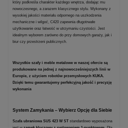
który podkreśla charakter każdego wnętrza, dodając mu
nowoczesnego, a zarazem klasycznego stylu. Wykonany z
wysokiej jakości materiału odpornego na uszkodzenia
mechaniczne i wilgoć, C420 zapewnia długotrwałe
użytkowanie oraz łatwość w utrzymaniu czystości. Jest
idealnym wyborem zarówno do przy domowych garaży, jak i
biur czy przestrzeni publicznych.
Wszystkie szafy i meble metalowe w naszej ofercie są
produkowane na jednej z najnowocześniejszych linii w
Europie, z użyciem robotów przemysłowych KUKA.
Dzięki temu gwarantujemy perfekcyjną jakość i precyzję
wykonania
System Zamykania – Wybierz Opcję dla Siebie
Szafa ubraniowa SUS 423 W ST
standardowo wyposażona
jest w
zamek kluczowy z ryglowaniem 1-punktowym
. Dla