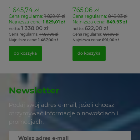
Łsz2a
1 645,74 zł
765,06 zł
Cena regularna:
1 829,01 zł
Cena regularna:
849,93 zł
Najniższa cena:
1 829,01 zł
Najniższa cena:
849,93 zł
1 338,00 zł
622,00 zł
Cena regularna:
1 487,00 zł
Cena regularna:
691,00 zł
Najniższa cena:
1 487,00 zł
Najniższa cena:
691,00 zł
do koszyka
do koszyka
Newsletter
Podaj swój adres e-mail, jeżeli chcesz
otrzymywać informacje o nowościach i
promocjach.