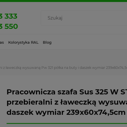
3 333
3 550
as
Kolorystyka RAL
Blog
ni z ławeczką wysuwaną Pw 321 półka na buty i daszek wymiar 239x60x74,
Pracownicza szafa Sus 325 W 
przebieralni z ławeczką wysuwa
daszek wymiar 239x60x74,5cm