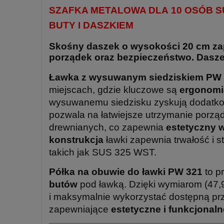
SZAFKA METALOWA DLA 10 OSÓB S
BUTY I DASZKIEM
Skośny daszek o wysokości 20 cm zap
porządek oraz bezpieczeństwo. Das
Ławka z wysuwanym siedziskiem PW
miejscach, gdzie kluczowe są
ergonomia
wysuwanemu siedzisku zyskują dodatkow
pozwala na łatwiejsze utrzymanie porząd
drewnianych, co zapewnia
estetyczny 
konstrukcja
ławki zapewnia trwałość i st
takich jak SUS 325 WST.
Półka na obuwie do ławki PW 321
to p
butów
pod ławką. Dzięki wymiarom (47,9
i maksymalnie wykorzystać dostępną pr
zapewniające
estetyczne i funkcjona