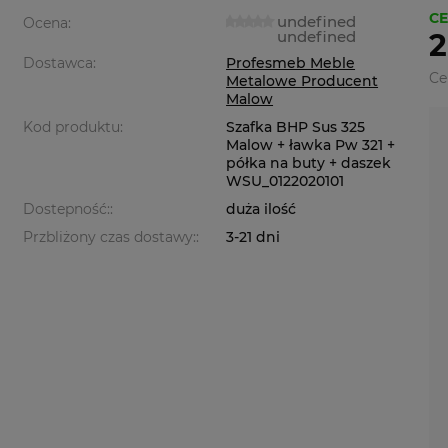
CE
undefined
Ocena:
undefined
2
Dostawca:
Profesmeb Meble
Ce
Metalowe Producent
Malow
Kod produktu:
Szafka BHP Sus 325
Malow + ławka Pw 321 +
półka na buty + daszek
WSU_0122020101
Dostepność::
duża ilość
Przbliżony czas dostawy::
3-21 dni