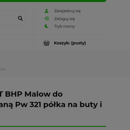
Zarejestruj się
Zaloguj się
Koszyk:
(pusty)
5cm
ST BHP Malow do
ną Pw 321 półka na buty i