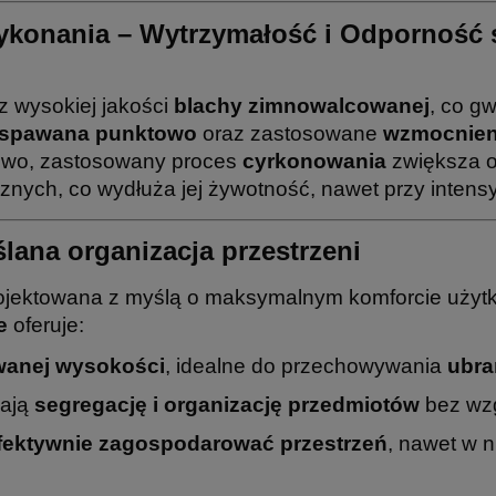
konania – Wytrzymałość i Odporność 
 wysokiej jakości
blachy zimnowalcowanej
, co g
spawana punktowo
oraz zastosowane
wzmocnien
kowo, zastosowany proces
cyrkonowania
zwiększa o
znych, co wydłuża jej żywotność, nawet przy inten
lana organizacja przestrzeni
ojektowana z myślą o maksymalnym komforcie użytk
e
oferuje:
wanej wysokości
, idealne do przechowywania
ubra
iają
segregację i organizację przedmiotów
bez wzg
fektywnie zagospodarować przestrzeń
, nawet w n