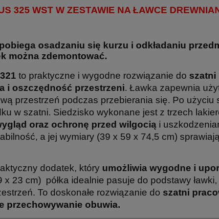
US 325 WST W ZESTAWIE NA ŁAWCE DREWNIA
obiega osadzaniu się kurzu i odkładaniu przedm
zek można zdemontować.
 321
to praktyczne i wygodne rozwiązanie do
szatni
 i oszczędność przestrzeni
. Ławka zapewnia uż
ą przestrzeń podczas przebierania się. Po użyciu 
ku w szatni. Siedzisko wykonane jest z trzech laki
wygląd oraz ochronę przed wilgocią
i uszkodzenia
abilność, a jej wymiary (39 x 59 x 74,5 cm) sprawiaj
raktyczny dodatek, który
umożliwia wygodne i up
 x 23 cm) półka idealnie pasuje do podstawy ławki
zestrzeń. To doskonałe rozwiązanie do
szatni prac
lne przechowywanie obuwia.