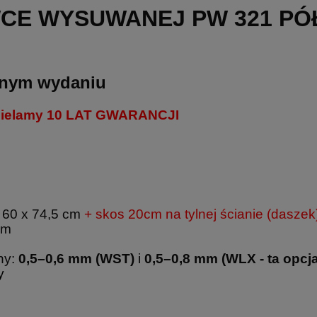
WCE WYSUWANEJ PW 321 PÓŁ
snym wydaniu
dzielamy 10 LAT GWARANCJI
x 60 x 74,5 cm
+ skos 20cm na tylnej ścianie (dasze
cm
hy:
0,5–0,6 mm (WST)
i
0,5–0,8 mm
(WLX - ta opcj
dy