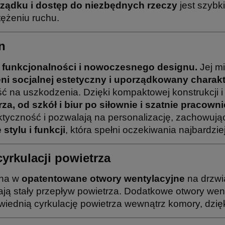
ządku i dostęp do niezbędnych rzeczy
jest szybk
ężeniu ruchu.
n
funkcjonalności i nowoczesnego designu.
Jej mi
eni socjalnej estetyczny i uporządkowany charak
 na uszkodzenia. Dzięki kompaktowej konstrukcji i 
a, od szkół i biur po siłownie i szatnie pracowni
ktyczność i pozwalają na personalizację, zachowują
tylu i funkcji
, która spełni oczekiwania najbardz
cyrkulacji powietrza
ona w
opatentowane otwory wentylacyjne
na drzwi
ją stały przepływ powietrza. Dodatkowe otwory went
iednią cyrkulację powietrza wewnątrz komory, dzię