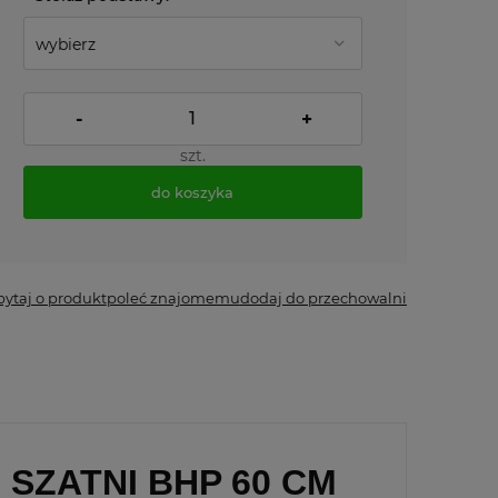
-
+
szt.
do koszyka
*
- Pole wymagane
pytaj o produkt
poleć znajomemu
dodaj do przechowalni
SZATNI BHP 60 CM