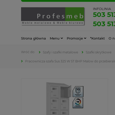
INFOLINIA
503 51
503 51
Strona główna
Menu
Promocje
*Kontakt
O n
Szafy i szafki metalowe
Szafki skrytkowe
Pracownicza szafa Sus 325 W ST BHP Malow do przebieral