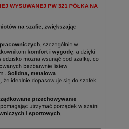
NEJ WYSUWANEJ PW 321 PÓŁKA NA
iotów na szafie, zwiększając
 pracowniczych
, szczególnie w
ytkownikom
komfort i wygodę
, a dzięki
siedzisko można wsunąć pod szafkę, co
erowanych bezbarwnie listew
mi.
Solidna, metalowa
ą, że idealnie dopasowuje się do szafek
orządkowane przechowywanie
, pomagając utrzymać porządek w szatni
owniczych i sportowych
,