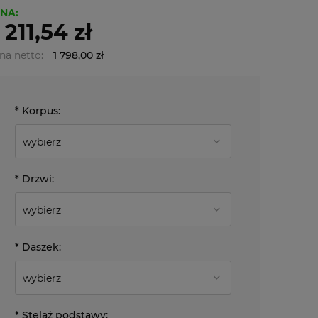
NA:
 211,54 zł
na netto:
1 798,00 zł
*
Korpus:
*
Drzwi:
*
Daszek:
*
Stelaż podstawy: