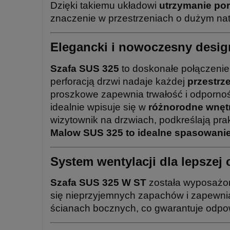
Dzięki takiemu układowi
utrzymanie por
znaczenie w przestrzeniach o dużym nat
Elegancki i nowoczesny desig
Szafa SUS 325
to doskonałe połączenie
perforacją drzwi nadaje każdej
przestrz
proszkowe zapewnia trwałość i odporność
idealnie wpisuje się w
różnorodne wnętrz
wizytownik na drzwiach, podkreślają pra
Malow SUS 325 to idealne spasowanie s
System wentylacji dla lepszej 
Szafa SUS 325 W ST
została wyposaż
się nieprzyjemnych zapachów i zapewnia
ścianach bocznych, co gwarantuje odpow