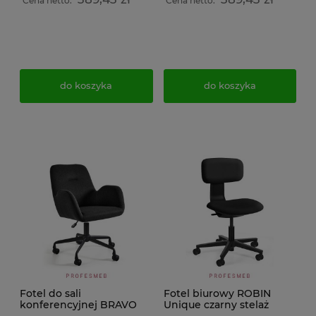
szary
Cena netto:
Cena netto:
do koszyka
do koszyka
Fotel do sali
Fotel biurowy ROBIN
konferencyjnej BRAVO
Unique czarny stelaż
Unique obrotowy na
Ekoskóra z regulacją