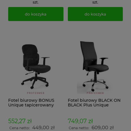
szt.
szt.
do koszyka
do koszyka
Fotel biurowy BONUS
Fotel biurowy BLACK ON
Unique tapicerowany
BLACK Plus Unique
czarny ergonomiczny z
obrotowy tkanina PS
mechanizmem TILT z
regulowaną wysokością
552,27 zł
749,07 zł
oparcia oraz
449,00 zł
609,00 zł
podłokietnikami
Cena netto:
Cena netto: