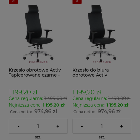
Krzesło obrotowe Activ
Krzesło do biura
Tapicerowane czarne -
obrotowe Activ
Ergonomiczne z
Tapicerowane grafit -
zagłówkiem i
Ergonomiczne z
podparciem lędźwiowym
zagłówkiem i
1 199,20 zł
1 199,20 zł
| Zgodne z nową
podparciem lędźwiowym
Cena regularna:
1 499,00 zł
Cena regularna:
1 499,00 zł
dyrektywą UE 2024!
| Zgodne z nową
dyrektywą UE 2024!
Najniższa cena:
1 195,20 zł
Najniższa cena:
1 195,20 zł
974,96 zł
974,96 zł
Cena netto:
Cena netto:
-
+
-
+
szt.
szt.