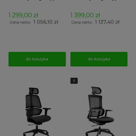
podłokietników 4D,
podłokietników 4D,
wysokości siedziska,
zagłówka 3D, wysokości
oparcia lędźwiowego z
siedziska, oparcia
1 299,00 zł
1 399,00 zł
mechanizmem Synchro
lędźwiowego z
1 056,10 zł
1 137,40 zł
tapicerowane siatką
mechanizmem Synchro
Cena netto:
Cena netto:
czarne do biura
tapicerowane tkanina
siatka czarna
do koszyka
do koszyka