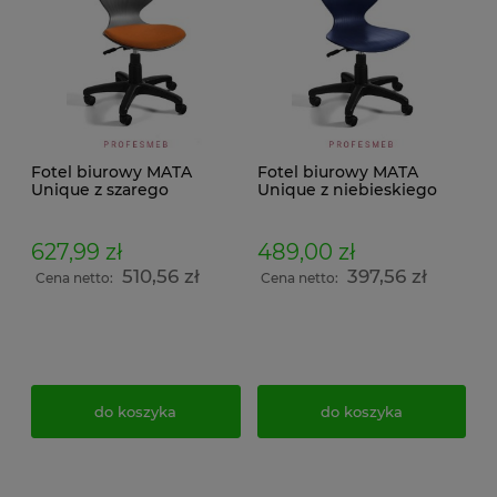
Fotel biurowy MATA
Fotel biurowy MATA
Unique z szarego
Unique z niebieskiego
tworzywa PP i
tworzywa PP uchwyt
tapicerowanym
umożliwiający
siedziskiem, uchwyt
przenoszenie
627,99 zł
489,00 zł
umożliwiający
510,56 zł
397,56 zł
przenoszenie
Cena netto:
Cena netto:
do koszyka
do koszyka