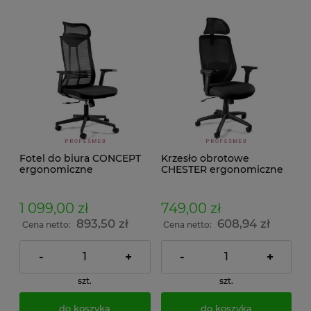
Fotel do biura CONCEPT
Krzesło obrotowe
ergonomiczne
CHESTER ergonomiczne
tapicerowane czarne z
tapicerowane z czarna
regulowanymi
siatką podłokietnikami
podłokietnikami 3D i
3D oraz oparciem dla
1 099,00 zł
749,00 zł
zagłówkiem oraz
kręgów lędźwiowych
893,50 zł
608,94 zł
oparciem dla kręgów
Cena netto:
Cena netto:
lędźwiowych
-
+
-
+
szt.
szt.
do koszyka
do koszyka