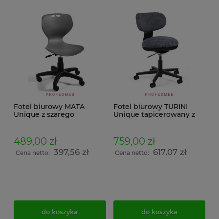
Fotel biurowy MATA
Fotel biurowy TURINI
Unique z szarego
Unique tapicerowany z
tworzywa PP uchwyt
mechanizmem
umożliwiający
balansującym 3D do call
przenoszenie
center i recepcji
489,00 zł
759,00 zł
397,56 zł
617,07 zł
Cena netto:
Cena netto:
do koszyka
do koszyka