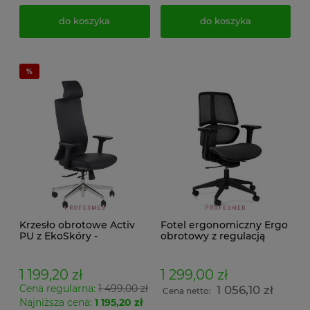
do koszyka
do koszyka
Krzesło obrotowe Activ
Fotel ergonomiczny Ergo
PU z EkoSkóry -
obrotowy z regulacją
Ergonomiczne z
podłokietników 4D,
zagłówkiem i
wysokości siedziska,
podparciem lędźwiowym
oparcia lędźwiowego z
1 199,20 zł
1 299,00 zł
| Zgodne z nową
mechanizmem Synchro
Cena regularna:
1 499,00 zł
1 056,10 zł
dyrektywą UE 2024!
tapicerowany siatką i
Cena netto:
tkaniną czarną
Najniższa cena:
1 195,20 zł