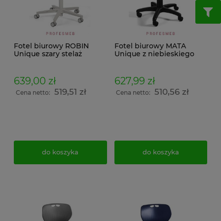
Fotel biurowy ROBIN
Fotel biurowy MATA
Unique szary stelaż
Unique z niebieskiego
tapicerowany z regulacją
tworzywa PP i
wysokości siedziska i
tapicerowanym
nachylenie oparcia
siedziskiem, uchwyt
639,00 zł
627,99 zł
umożliwiający
519,51 zł
510,56 zł
przenoszenie
Cena netto:
Cena netto:
do koszyka
do koszyka