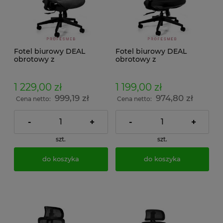
Fotel biurowy DEAL
Fotel biurowy DEAL
obrotowy z
obrotowy z
mechanizmem Synchro
mechanizmem Synchro
regulowana głębokość
regulowana głębokość
siedziska regulacja
siedziska regulacja
1 229,00 zł
1 199,00 zł
podłokietników 3D i
podłokietników 3D i
999,19 zł
974,80 zł
zagłówka czarna siatka
zagłówka tapicerowany
Cena netto:
Cena netto:
siatka
-
+
-
+
szt.
szt.
do koszyka
do koszyka