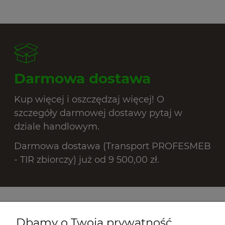
Darmowa dostawa
Kup więcej i oszczędzaj więcej! O
szczegóły darmowej dostawy pytaj w
dziale handlowym.
Darmowa dostawa (Transport PROFESMEB
- TIR zbiorczy) już od 9 500,00 zł.
Promocje
Dbamy o Twoją prywatność