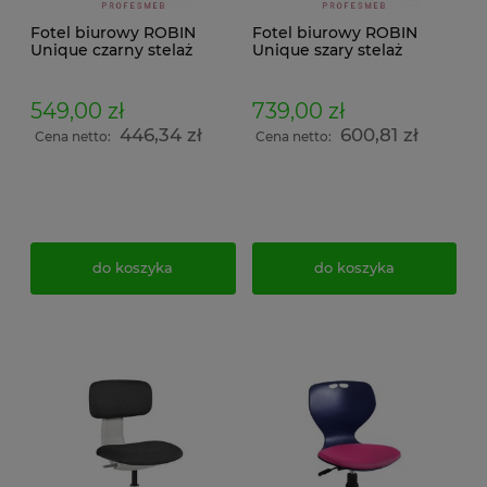
Fotel biurowy ROBIN
Fotel biurowy ROBIN
Unique czarny stelaż
Unique szary stelaż
tapicerowany z regulacją
Ekoskóra z regulacją
wysokości siedziska i
wysokości siedziska i
nachylenie oparcia
nachylenie oparcia
549,00 zł
739,00 zł
446,34 zł
600,81 zł
Cena netto:
Cena netto:
do koszyka
do koszyka