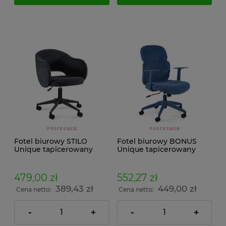
Fotel biurowy STILO
Fotel biurowy BONUS
Unique tapicerowany
Unique tapicerowany
czarny do sali
niebieski ergonomiczny z
konferencyjnej na
mechanizmem TILT z
kółkach
regulowaną wysokością
479,00 zł
552,27 zł
oparcia oraz
389,43 zł
449,00 zł
podłokietnikami
Cena netto:
Cena netto:
-
+
-
+