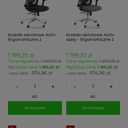
Krzesło obrotowe Activ -
Krzesło obrotowe Activ
Ergonomiczne z
szary - Ergonomiczne z
zagłówkiem i
zagłówkiem i
podparciem lędźwiowym
podparciem lędźwiowym
| Zgodne z nową
| Zgodne z nową
1 199,20 zł
1 199,20 zł
dyrektywą UE 2025!
dyrektywą UE 2024!
Cena regularna:
1 499,00 zł
Cena regularna:
1 499,00 zł
Najniższa cena:
1 195,20 zł
Najniższa cena:
1 195,20 zł
974,96 zł
974,96 zł
Cena netto:
Cena netto:
-
+
-
+
szt.
szt.
do koszyka
do koszyka