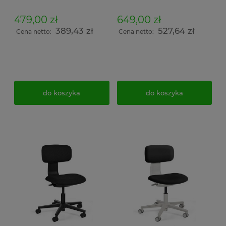
kółkach z regulacją
wysokości siedziska i
wysokości siedziska
nachylenie oparcia
479,00 zł
649,00 zł
tapicerowane czarne
389,43 zł
527,64 zł
Cena netto:
Cena netto:
do koszyka
do koszyka