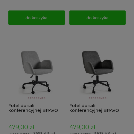
do koszyka
do koszyka
Fotel do sali
Fotel do sali
konferencyjnej BRAVO
konferencyjnej BRAVO
Unique obrotowy na
Unique obrotowy na
kółkach z regulacją
kółkach z regulacją
wysokości siedziska
wysokości siedziska
479,00 zł
479,00 zł
tapicerowane jasno szary
tapicerowane ciemno
389,43 zł
389,43 zł