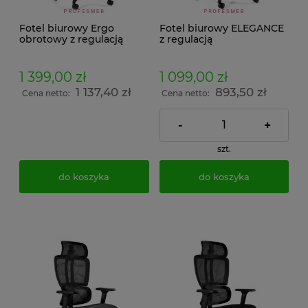
Fotel biurowy Ergo
Fotel biurowy ELEGANCE
obrotowy z regulacją
z regulacją
podłokietników 4D,
podłokietników,
zagłówka 3D, wysokości
zagłówka, wysokości
siedziska, oparcia
siedziska obrotowy z
1 399,00 zł
1 099,00 zł
lędźwiowego z
mechanizmem Synchro
1 137,40 zł
893,50 zł
mechanizmem Synchro
tapicerowane siatka
Cena netto:
Cena netto:
tapicerowane siatką do
czarne do pracy
biura
-
+
szt.
do koszyka
do koszyka