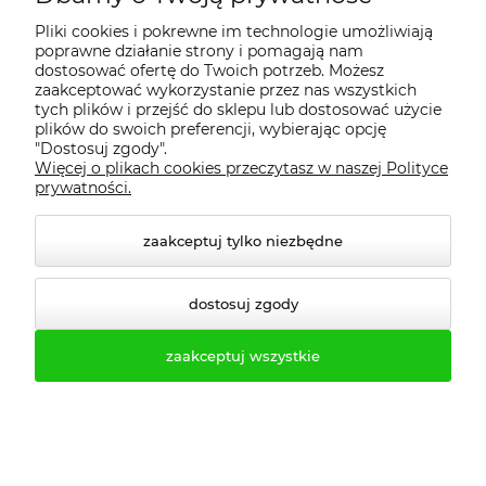
Pliki cookies i pokrewne im technologie umożliwiają
Bestsellery
poprawne działanie strony i pomagają nam
dostosować ofertę do Twoich potrzeb. Możesz
zaakceptować wykorzystanie przez nas wszystkich
Nowości
tych plików i przejść do sklepu lub dostosować użycie
plików do swoich preferencji, wybierając opcję
"Dostosuj zgody".
Więcej o plikach cookies przeczytasz w naszej Polityce
prywatności.
zaakceptuj tylko niezbędne
dostosuj zgody
zaakceptuj wszystkie
Ławka szatniowa z
Ławka szatniowa z
wieszakami 100cm ławko-
wieszakami 100cm ławko-
wieszak jednostronny
wieszak dwustronny Łsz2
Łsz1
836,89 zł
1 263,21 zł