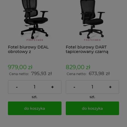
Fotel biurowy DEAL
Fotel biurowy DART
obrotowy z
tapicerowany czarną
mechanizmem Synchro
tkanina z regulowanymi
tapicerowane siatka
podłokietnikami,
regulacja podłokietników
zagłówkiem oraz
979,00 zł
829,00 zł
3D i zagłówka
oparciem dla kręgów
795,93 zł
673,98 zł
lędźwiowych
Cena netto:
Cena netto:
-
+
-
+
szt.
szt.
do koszyka
do koszyka