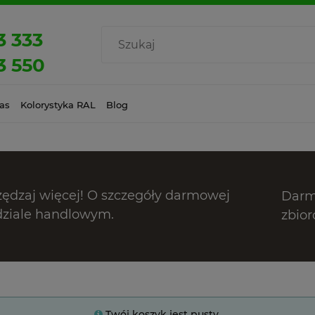
3 333
3 550
as
Kolorystyka RAL
Blog
zędzaj więcej! O szczegóły darmowej
Darm
dziale handlowym.
zbior
Twój koszyk jest pusty.