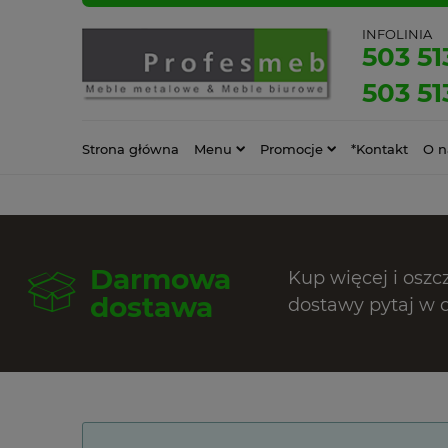
INFOLINIA
503 51
503 51
Strona główna
Menu
Promocje
*Kontakt
O n
Darmowa
Kup więcej i oszc
dostawa
dostawy pytaj w 