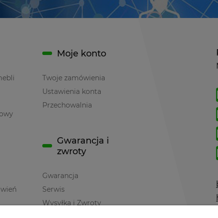
Moje konto
mebli
Twoje zamówienia
Ustawienia konta
Przechowalnia
towy
Gwarancja i
zwroty
Gwarancja
ówień
Serwis
Wysyłka i Zwroty