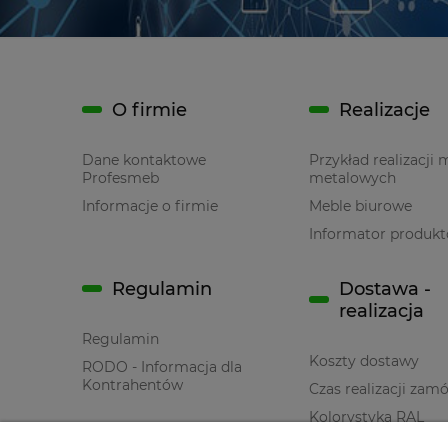
O firmie
Realizacje
Dane kontaktowe
Przykład realizacji 
Profesmeb
metalowych
Informacje o firmie
Meble biurowe
Informator produk
Regulamin
Dostawa -
realizacja
Regulamin
Koszty dostawy
RODO - Informacja dla
Kontrahentów
Czas realizacji zam
Kolorystyka RAL