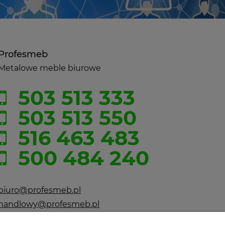
Profesmeb
Metalowe meble biurowe
503 513 333
503 513 550
516 463 483
500 484 240
biuro@profesmeb.pl
handlowy@profesmeb.pl