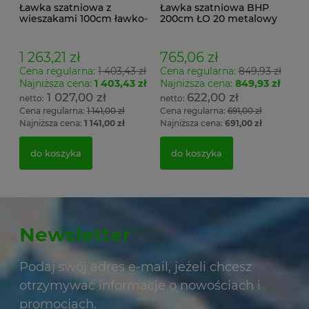
Ławka szatniowa z
Ławka szatniowa BHP
wieszakami 100cm ławko-
200cm ŁO 20 metalowy
wieszak dwustronny Łsz2
stelaż. siedzisko z drewna
1 263,21 zł
765,06 zł
Cena regularna:
1 403,43 zł
Cena regularna:
849,93 zł
Najniższa cena:
1 403,43 zł
Najniższa cena:
849,93 zł
1 027,00 zł
622,00 zł
Cena regularna:
1 141,00 zł
Cena regularna:
691,00 zł
Najniższa cena:
1 141,00 zł
Najniższa cena:
691,00 zł
do koszyka
do koszyka
Newsletter
Podaj swój adres e-mail, jeżeli chcesz
otrzymywać informacje o nowościach i
promocjach.