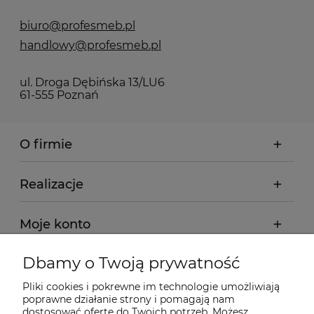
biuro@profesmeb.pl
handlowy@profesmeb.pl
ul. Droga Dębińska 13/LU6
61-555 Poznań
O firmie
Realizacje
Moje konto
Dbamy o Twoją prywatność
Regulamin
Pliki cookies i pokrewne im technologie umożliwiają
poprawne działanie strony i pomagają nam
Dostawa - realizacja
dostosować ofertę do Twoich potrzeb. Możesz