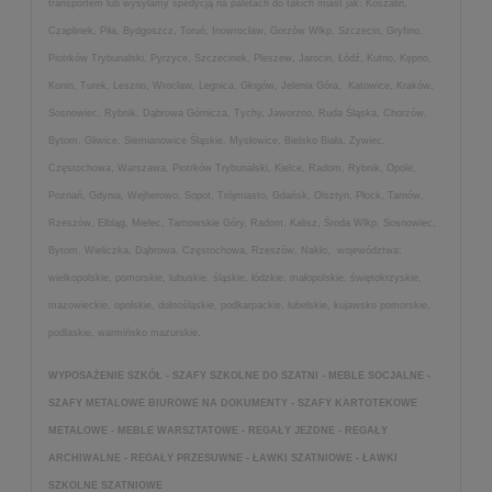
transportem lub wysyłamy spedycją na paletach do takich miast jak: Koszalin,
Czaplinek, Piła, Bydgoszcz, Toruń, Inowrocław, Gorzów Wlkp, Szczecin, Gryfino,
Piotrków Trybunalski, Pyrzyce, Szczecinek, Pleszew, Jarocin, Łódź, Kutno, Kępno,
Konin, Turek, Leszno, Wrocław, Legnica, Głogów, Jelenia Góra, Katowice, Kraków,
Sosnowiec, Rybnik, Dąbrowa Górnicza, Tychy, Jaworzno, Ruda Śląska, Chorzów,
Bytom, Gliwice, Siemianowice Śląskie, Mysłowice, Bielsko Biała, Żywiec,
Częstochowa, Warszawa, Piotrków Trybunalski, Kielce, Radom, Rybnik, Opole,
Poznań, Gdynia, Wejherowo, Sopot, Trójmiasto, Gdańsk, Olsztyn, Płock, Tarnów,
Rzeszów, Elbląg, Mielec, Tarnowskie Góry, Radom, Kalisz, Środa Wlkp, Sosnowiec,
Bytom, Wieliczka, Dąbrowa, Częstochowa, Rzeszów, Nakło, województwa:
wielkopolskie, pomorskie, lubuskie, śląskie, łódzkie, małopolskie, świętokrzyskie,
mazowieckie, opolskie, dolnośląskie, podkarpackie, lubelskie, kujawsko pomorskie,
podlaskie, warmińsko mazurskie.
WYPOSAŻENIE SZKÓŁ - SZAFY SZKOLNE DO SZATNI - MEBLE SOCJALNE -
SZAFY METALOWE BIUROWE NA DOKUMENTY - SZAFY KARTOTEKOWE
METALOWE - MEBLE WARSZTATOWE - REGAŁY JEZDNE - REGAŁY
ARCHIWALNE - REGAŁY PRZESUWNE - ŁAWKI SZATNIOWE - ŁAWKI
SZKOLNE SZATNIOWE