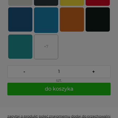
+7
-
+
szt.
do koszyka
*
- Pole wymagane
zapytaj o produkt
poleć znajomemu
dodaj do przechowalni