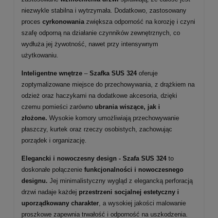
niezwykle stabilna i wytrzymała. Dodatkowo, zastosowany
proces
cyrkonowania
zwiększa odporność na korozję i czyni
szafę odporną na działanie czynników zewnętrznych, co
wydłuża jej żywotność, nawet przy intensywnym
użytkowaniu.
Inteligentne wnętrze
–
Szafka SUS 324
oferuje
zoptymalizowane miejsce do przechowywania, z drążkiem na
odzież oraz haczykami na dodatkowe akcesoria, dzięki
czemu pomieści zarówno
ubrania wiszące, jak i
złożone.
Wysokie komory umożliwiają przechowywanie
płaszczy, kurtek oraz rzeczy osobistych, zachowując
porządek i organizację.
Elegancki i nowoczesny design - Szafa SUS 324
to
doskonałe połączenie
funkcjonalności i nowoczesnego
designu.
Jej minimalistyczny wygląd z elegancką perforacją
drzwi nadaje każdej
przestrzeni socjalnej estetyczny i
uporządkowany charakter
, a wysokiej jakości malowanie
proszkowe zapewnia trwałość i odporność na uszkodzenia.