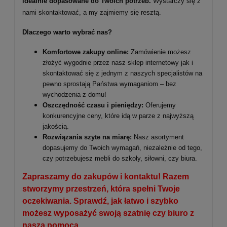
idealnie dopasowane do Twoich potrzeb.
Wystarczy się z
nami skontaktować, a my zajmiemy się resztą.
Dlaczego warto wybrać nas?
Komfortowe zakupy online:
Zamówienie możesz
złożyć wygodnie przez nasz sklep internetowy jak i
skontaktować się z jednym z naszych specjalistów na
pewno sprostają Państwa wymaganiom – bez
wychodzenia z domu!
Oszczędność czasu i pieniędzy:
Oferujemy
konkurencyjne ceny, które idą w parze z najwyższą
jakością.
Rozwiązania szyte na miarę:
Nasz asortyment
dopasujemy do Twoich wymagań, niezależnie od tego,
czy potrzebujesz mebli do szkoły, siłowni, czy biura.
Zapraszamy do zakupów i kontaktu! Razem
stworzymy przestrzeń, która spełni Twoje
oczekiwania. Sprawdź, jak łatwo i szybko
możesz wyposażyć swoją szatnię czy biuro z
naszą pomocą.