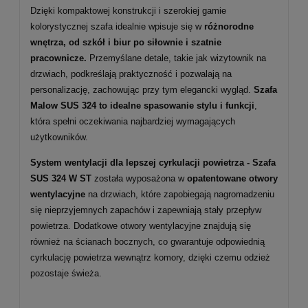
Dzięki kompaktowej konstrukcji i szerokiej gamie
kolorystycznej szafa idealnie wpisuje się w
różnorodne
wnętrza, od szkół i biur po siłownie i szatnie
pracownicze.
Przemyślane detale, takie jak wizytownik na
drzwiach, podkreślają praktyczność i pozwalają na
personalizację, zachowując przy tym elegancki wygląd.
Szafa
Malow SUS 324 to idealne spasowanie stylu i funkcji
,
która spełni oczekiwania najbardziej wymagających
użytkowników.
System wentylacji dla lepszej cyrkulacji powietrza -
Szafa
SUS 324 W ST
została wyposażona w
opatentowane otwory
wentylacyjne
na drzwiach, które zapobiegają nagromadzeniu
się nieprzyjemnych zapachów i zapewniają stały przepływ
powietrza. Dodatkowe otwory wentylacyjne znajdują się
również na ścianach bocznych, co gwarantuje odpowiednią
cyrkulację powietrza wewnątrz komory, dzięki czemu odzież
pozostaje świeża.