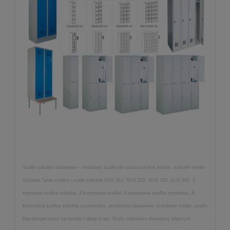
Szafki szkolne ubraniowe - metalowe szafki do szatni szkolne Malow, szkolne meble
socjalne,Tania szafka i szafa szkolna SUS 312, SUS 322, SUS 332, SUS 342, 2
komorwa szafka szkolna, 4 komorowa szafka, 6 komorowa szafka metalowa, 8
komorowa szafka szkolna uczniowska, skrytkowe,ubraniowe, metalowe meble, szafki
bhp dostarczamy na terenie całego kraju. Szafy metalowe dowozimy własnym