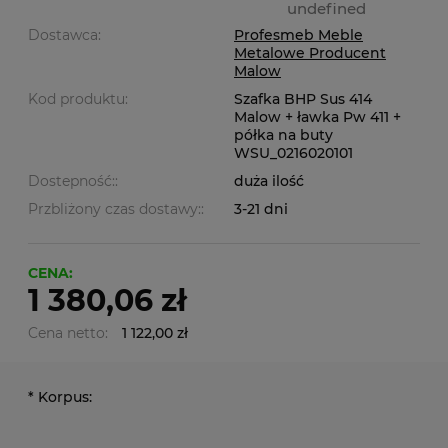
undefined
Dostawca:
Profesmeb Meble
Metalowe Producent
Malow
Kod produktu:
Szafka BHP Sus 414
Malow + ławka Pw 411 +
półka na buty
WSU_0216020101
Dostepność::
duża ilość
Przbliżony czas dostawy::
3-21 dni
CENA:
1 380,06 zł
Cena netto:
1 122,00 zł
*
Korpus: