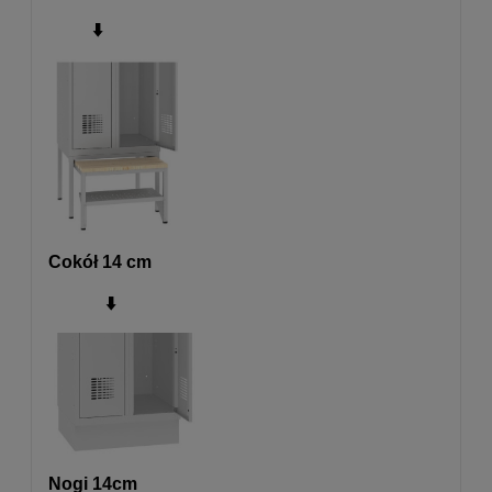
⬇️
Cokół 14 cm
⬇️
Nogi 14cm