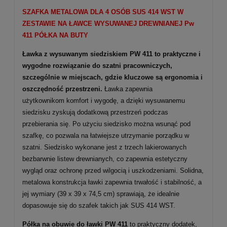
SZAFKA METALOWA DLA 4 OSÓB SUS
414
WST W
ZESTAWIE NA ŁAWCE WYSUWANEJ DREWNIANEJ Pw
411 PÓŁKA NA BUTY
Ławka z wysuwanym siedziskiem PW 411 to praktyczne i
wygodne rozwiązanie do szatni pracowniczych,
szczególnie w miejscach, gdzie kluczowe są ergonomia i
oszczędność przestrzeni.
Ławka zapewnia
użytkownikom komfort i wygodę, a dzięki wysuwanemu
siedzisku zyskują dodatkową przestrzeń podczas
przebierania się. Po użyciu siedzisko można wsunąć pod
szafkę, co pozwala na łatwiejsze utrzymanie porządku w
szatni. Siedzisko wykonane jest z trzech lakierowanych
bezbarwnie listew drewnianych, co zapewnia estetyczny
wygląd oraz ochronę przed wilgocią i uszkodzeniami. Solidna,
metalowa konstrukcja ławki zapewnia trwałość i stabilność, a
jej wymiary (39 x 39 x 74,5 cm) sprawiają, że idealnie
dopasowuje się do szafek takich jak SUS 414 WST.
Półka na obuwie do ławki PW 411
to praktyczny dodatek,