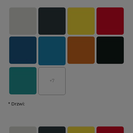
+7
*
Drzwi: