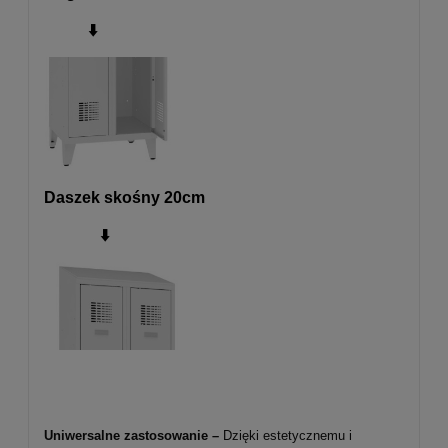
⬇️
Daszek skośny 20cm
⬇️
Uniwersalne zastosowanie –
Dzięki estetycznemu i