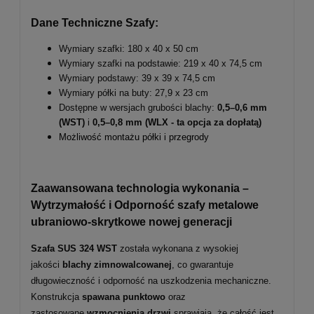
Dane Techniczne Szafy:
Wymiary szafki: 180 x 40 x 50 cm
Wymiary szafki na podstawie: 219 x 40 x 74,5 cm
Wymiary podstawy: 39 x 39 x 74,5 cm
Wymiary półki na buty: 27,9 x 23 cm
Dostępne w wersjach grubości blachy:
0,5–0,6 mm
(WST)
i
0,5–0,8 mm
(WLX - ta opcja za dopłatą)
Możliwość montażu półki i przegrody
Zaawansowana technologia wykonania –
Wytrzymałość i Odporność szafy metalowe
ubraniowo-skrytkowe nowej generacji
Szafa SUS 324 WST
została wykonana z wysokiej
jakości
blachy zimnowalcowanej
, co gwarantuje
długowieczność i odporność na uszkodzenia mechaniczne.
Konstrukcja
spawana punktowo
oraz
zastosowane
wzmocnienia drzwi
sprawiają, że całość jest