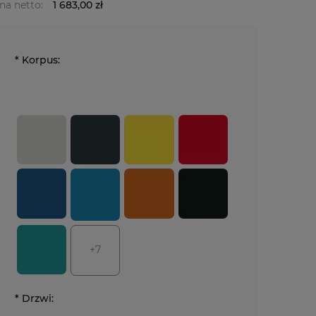
na netto:
1 683,00 zł
*
Korpus:
+7
*
Drzwi: