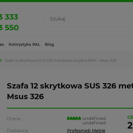
3 333
3 550
as
Kolorystyka RAL
Blog
Szafa 12 skrytkowa SUS 326 metalowa socjalna BHP - Msus 326
Szafa 12 skrytkowa SUS 326 me
Msus 326
CE
undefined
Ocena:
undefined
2
Dostawca:
Profesmeb Meble