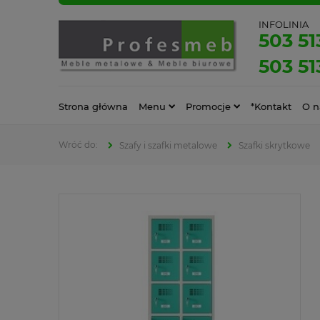
INFOLINIA
503 51
503 51
Strona główna
Menu
Promocje
*Kontakt
O n
Szafy i szafki metalowe
Szafki skrytkowe