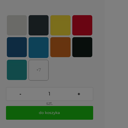
+7
-
+
szt.
do koszyka
*
- Pole wymagane