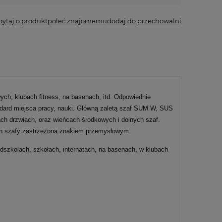
pytaj o produkt
poleć znajomemu
dodaj do przechowalni
ch, klubach fitness, na basenach, itd. Odpowiednie
ndard miejsca pracy, nauki. Główną zaletą szaf SUM W, SUS
ch drzwiach, oraz wieńcach środkowych i dolnych szaf.
iach szafy zastrzeżona znakiem przemysłowym.
zedszkolach, szkołach, internatach, na basenach, w klubach