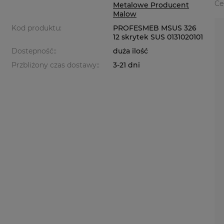
Ce
Metalowe Producent
Malow
Kod produktu:
PROFESMEB MSUS 326
12 skrytek SUS 0131020101
Dostepność::
duża ilość
Przbliżony czas dostawy::
3-21 dni