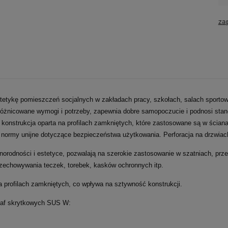
za
tetykę pomieszczeń socjalnych w zakładach pracy, szkołach, salach sportowy
zróżnicowane wymogi i potrzeby, zapewnia dobre samopoczucie i podnosi sta
onstrukcja oparta na profilach zamkniętych, które zastosowane są w ściana
ają normy unijne dotyczące bezpieczeństwa użytkowania. Perforacja na drzw
óżnorodności i estetyce, pozwalają na szerokie zastosowanie w szatniach, pr
przechowywania teczek, torebek, kasków ochronnych itp.
a profilach zamkniętych, co wpływa na sztywność konstrukcji.
szaf skrytkowych SUS W: