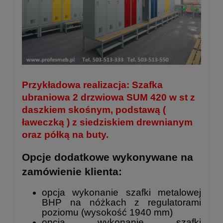
Przykładowa realizacja: Szafka
ubraniowa 2 drzwiowa SUM 420 w st z
daszkiem skośnym, podstawą (
ławeczką ) z siedziskiem drewnianym
oraz półką na buty.
Opcje dodatkowe wykonywane na
zamówienie klienta:
opcja wykonanie szafki metalowej
BHP na nóżkach z regulatorami
poziomu (wysokość 1940 mm)
opcja wykonanie
szafki