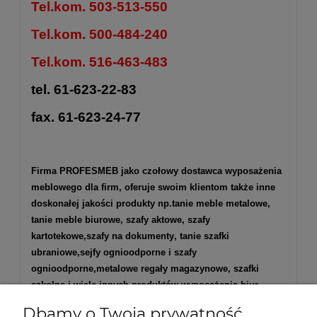
Tel.kom. 503-513-550
Tel.kom. 500-484-240
Tel.kom. 516-463-483
tel. 61-623-22-83
fax. 61-623-24-77
Firma PROFESMEB jako czołowy dostawca wyposażenia
meblowego dla firm, oferuje swoim klientom także inne
doskonałej jakości produkty np.
tanie meble metalowe
,
tanie meble biurowe
,
szafy aktowe
,
szafy
kartotekowe
,
szafy na dokumenty
, tanie szafki
ubraniowe,
sejfy ognioodporne
i
szafy
ognioodporne
,
metalowe regały magazynowe
,
szafki
szkolne
i wiele innych produktów wyposażenia biur,
przychodni i szpitali,magazynów, pomieszczeń
Dbamy o Twoją prywatność