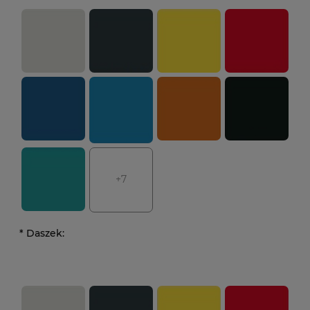
+7
*
Daszek: