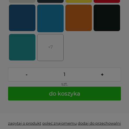
+7
-
+
szt.
do koszyka
*
- Pole wymagane
zapytaj o produkt
poleć znajomemu
dodaj do przechowalni