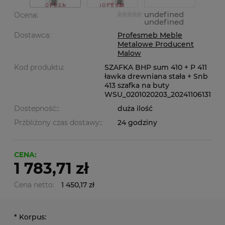
undefined
Ocena:
undefined
Dostawca:
Profesmeb Meble
Metalowe Producent
Malow
Kod produktu:
SZAFKA BHP sum 410 + P 411
ławka drewniana stała + Snb
413 szafka na buty
WSU_0201020203_20241106131
Dostepność::
duża ilość
Przbliżony czas dostawy::
24 godziny
CENA:
1 783,71 zł
Cena netto:
1 450,17 zł
*
Korpus: