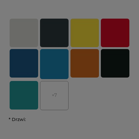
+7
*
Drzwi: