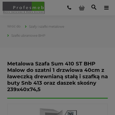
Szafy i szafki metalowe
Szafki ubraniowe BHP
Metalowa Szafa Sum 410 ST BHP
Malow do szatni 1 drzwiowa 40cm z
ławeczką drewnianą stałą i szafką na
buty Snb 413 oraz daszek skośny
239x40x74,5