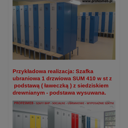
Przykładowa realizacja: Szafka
ubraniowa 1 drzwiowa SUM 410 w st z
podstawą ( ławeczką ) z siedziskiem
drewnianym - podstawa wysuwana.