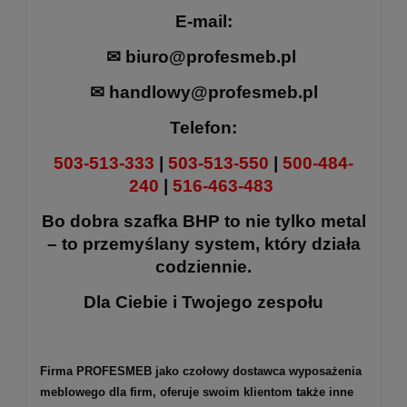
E-mail:
✉
biuro@profesmeb.pl
✉
handlowy@profesmeb.pl
Telefon:
503-513-333
|
503-513-550
|
500-484-
240
|
516-463-483
Bo dobra szafka BHP to nie tylko metal
– to przemyślany system, który działa
codziennie.
Dla Ciebie i Twojego zespołu
Firma PROFESMEB jako czołowy dostawca wyposażenia
meblowego dla firm, oferuje swoim klientom także inne