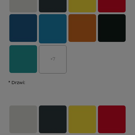
+7
*
Drzwi: