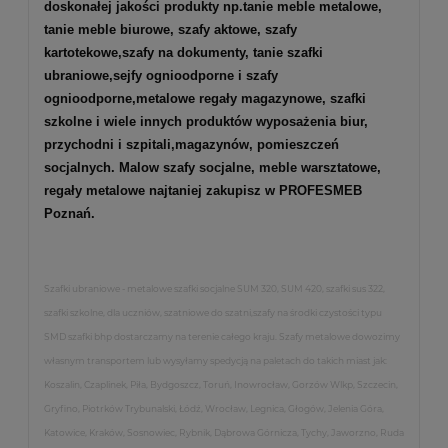
doskonałej jakości produkty np.
tanie meble metalowe
,
tanie meble biurowe
,
szafy aktowe
,
szafy
kartotekowe
,
szafy na dokumenty
, tanie szafki
ubraniowe,
sejfy ognioodporne
i
szafy
ognioodporne
,
metalowe regały magazynowe
,
szafki
szkolne
i wiele innych produktów wyposażenia biur,
przychodni i szpitali,magazynów, pomieszczeń
socjalnych. Malow szafy socjalne, meble warsztatowe,
regały metalowe najtaniej zakupisz w PROFESMEB
Poznań.
Szafki ubraniowe - metalowe szafki socjalne SUM 320, SUM 420, szafki sus 322,
szafki szkolne, dla uczniów, szatniowe do szatni,szafy na środki czystości typu
SMD szafki bhp dostarczamy na terenie całego kraju. Szafy metalowe dowozimy
własnym transportem lub wysyłamy spedycją na paletach do takich miast jak:
Koszalin, Czaplinek, Piła, Bydgoszcz, Toruń, Inowrocław, Gorzów Wlkp, Szczecin,
Gryfino, Piotrków Trybunalski, Łódź, Wrocław, Legnica, Głogów, Jelenia Góra,
Katowice, Kraków, Sosnowiec, Rybnik, Dąbrowa Górnicza, Tychy, Jaworzno, Ruda