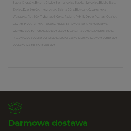
Śląska, Chorzów, Bytom, Gliwice, Siemianowice Śląskie, Mysłowice, Bielsko Biała,
Żywiec, Dzierżoniów, Inowrocław, Zielona Góra, Białystok, Częstochowa,
Warszawa, Piotrków Trybunalski, Kielce, Radom, Rybnik, Opole, Poznań, Gdańsk,
Olsztyn, Płock, Tarnów, Rzeszów, Mielec, Tarnowskie Góry, województwa:
wielkopolskie, pomorskie, lubuskie, śląskie, łódzkie, małopolskie, świętokrzyskie,
mazowieckie, opolskie, dolnośląskie, podkarpackie, lubelskie, kujawsko pomorskie,
podlaskie, warmińsko mazurskie
.
Darmowa dostawa