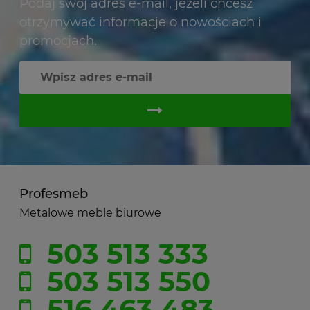
Podaj swój adres e-mail, jeżeli chcesz
otrzymywać informacje o nowościach i
promocjach.
Profesmeb
Metalowe meble biurowe
503 513 333
503 513 550
516 463 483