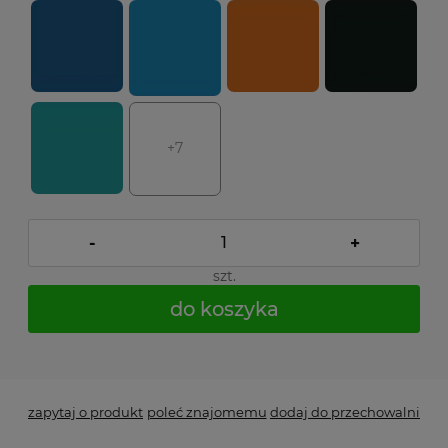
+7
-
+
szt.
do koszyka
*
- Pole wymagane
zapytaj o produkt
poleć znajomemu
dodaj do przechowalni