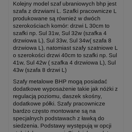
Kolejny model szaf ubraniowych bhp jest
szafa z drzwiami L. Szafki pracownicze L
produkowane są również w dwóch
szerokościach komór: drzwi L 30cm to
szafki np. Sul 31w, Sul 32w (szafka 4
drzwiowa L), Sul 33w, Sul 34w( szafa 8
drzwiowa L), natomiast szafy szatniowe L
o szerokości drzwi 40cm to szafki np. Sul
41w, Sul 42w ( szafka 4 drzwiowa L), Sul
43w (szafa 8 drzwi L)
Szafy metalowe BHP mogą posiadać
dodatkowe wyposażenie takie jak nóżki z
regulacją poziomu, daszek skośny,
dodatkowe półki. Szafy pracownicze
bardzo często montowane są na
specjalnych podstawach z ławką do
siedzenia. Podstawy występują w opcji