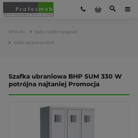
Szafy i szafki metalowe
Szafki ubraniowe BHP
Szafka ubraniowa BHP SUM 330 W
potrójna najtaniej Promocja