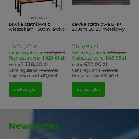
Ławka szatniowa z
Ławka szatniowa BHP
wieszakami 150cm ławko-
200cm ŁO 20 metalowy
wieszak dwustronny
stelaż. siedzisko z drewna
Łsz2a
1 645,74 zł
765,06 zł
Cena regularna:
1 829,01 zł
Cena regularna:
849,93 zł
Najniższa cena:
1 829,01 zł
Najniższa cena:
849,93 zł
1 338,00 zł
622,00 zł
Cena regularna:
1 487,00 zł
Cena regularna:
691,00 zł
Najniższa cena:
1 487,00 zł
Najniższa cena:
691,00 zł
do koszyka
do koszyka
Newsletter