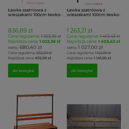
Ławka szatniowa z
Ławka szatniowa z
wieszakami 100cm ławko-
wieszakami 100cm ławko-
wieszak jednostronny
wieszak dwustronny Łsz2
Łsz1
836,89 zł
1 263,21 zł
Cena regularna:
1 023,36 zł
Cena regularna:
1 403,43 zł
Najniższa cena:
1 023,36 zł
Najniższa cena:
1 403,43 zł
680,40 zł
1 027,00 zł
Cena regularna:
832,00 zł
Cena regularna:
1 141,00 zł
Najniższa cena:
832,00 zł
Najniższa cena:
1 141,00 zł
do koszyka
do koszyka