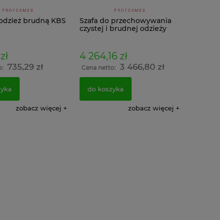
 odzież brudną KBS
Szafa do przechowywania
czystej i brudnej odzieży
KBS 1
zł
4 264,16 zł
735,29 zł
3 466,80 zł
o:
Cena netto:
zyka
do koszyka
lowa szafa
Solidna duża metalowa szafa
Szafa u
 199x120x43cm
warsztatowa 199x100x43cm
socjalna
zobacz więcej
zobacz więcej
zerwona
Grafitowo Zółta
RAL 7016
ł
1 549,80 zł
721,76 
Cena reg
00 zł
1 260,00 zł
Najniższ
58
do koszyka
Cena regu
Najniższa
do kos