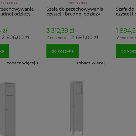
przechowywania
Szafa do przechowywania
Szafa do
brudnej odzieży
czystej i brudnej odzieży
czystej i
MKB 2 na nóżkach
MKB 4
 zł
3 312,39 zł
1 894,2
2 606,00 zł
2 693,00 zł
:
Cena netto:
Cena nett
ka
do koszyka
do kos
zobacz więcej
zobacz więcej