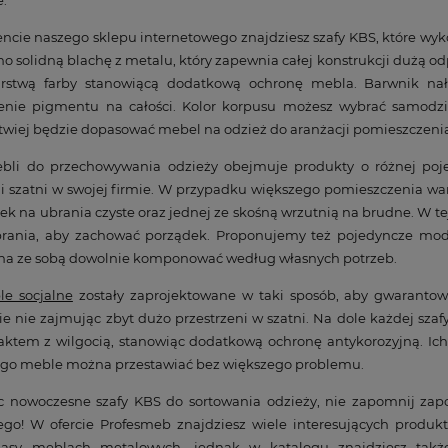
e.
cie naszego sklepu internetowego znajdziesz szafy KBS, które wyko
o solidną blachę z metalu, który zapewnia całej konstrukcji dużą 
arstwą farby stanowiącą dodatkową ochronę mebla. Barwnik na
enie pigmentu na całości. Kolor korpusu możesz wybrać samodziel
twiej będzie dopasować mebel na odzież do aranżacji pomieszczeni
bli do przechowywania odzieży obejmuje produkty o różnej poje
i szatni w swojej firmie. W przypadku większego pomieszczenia wa
k na ubrania czyste oraz jednej ze skośną wrzutnią na brudne. W t
prania, aby zachować porządek. Proponujemy też pojedyncze mode
a ze sobą dowolnie komponować według własnych potrzeb.
e socjalne
zostały zaprojektowane w taki sposób, aby gwarantow
e nie zajmując zbyt dużo przestrzeni w szatni. Na dole każdej sz
aktem z wilgocią, stanowiąc dodatkową ochronę antykorozyjną. Ich 
tego meble można przestawiać bez większego problemu.
 nowoczesne szafy KBS do sortowania odzieży, nie zapomnij zap
ego! W ofercie Profesmeb znajdziesz wiele interesujących produkt
lasy meblach metalowych, jednak w katalogu znajdziesz także 