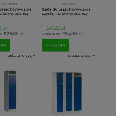
 przechowywania
Szafa do przechowywania
 brudnej odzieży
czystej i brudnej odzieży
MKB 5E na nóżkach
8 zł
1 124,22 zł
826,00 zł
914,00 zł
o:
Cena netto:
zyka
do koszyka
zobacz więcej
zobacz więcej