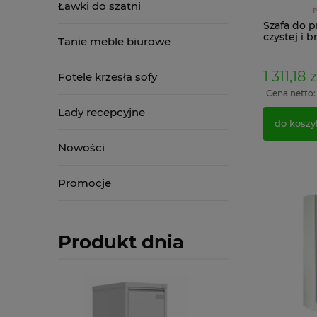
Ławki do szatni
Szafa do 
czystej i 
Tanie meble biurowe
MKB 5
1 311,18 z
Fotele krzesła sofy
Cena netto
Lady recepcyjne
do koszy
Nowości
Promocje
Produkt dnia