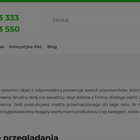
3 333
3 550
as
Kolorystyka RAL
Blog
 powinni dbać o odpowiednią prezencję swoich pracowników, którzy 
any, brudny strój nie świadczy zbyt dobrze o firmie, dlatego warto 
ania. Jeśli poszukujesz mebla przeznaczonego do tego celu, to n
rzygotowaliśmy bogaty asortyment produktów z tej kategorii, które
 przeglądania