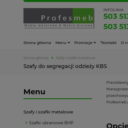
INFOLINIA
503 51
503 51
Strona główna
Menu
Promocje
*Kontakt
O n
Strona główna
Szafy i szafki metalowe
Szafy do segregacji odzieży KBS
Pracodawcy
Niewyprasow
Menu
przechowyw
Profesmeb p
Szafy i szafki metalowe
Szafki ubraniowe BHP
Opcje