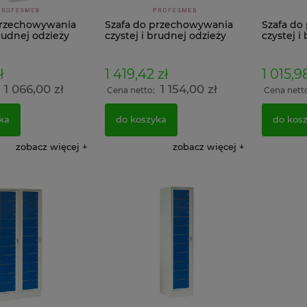
przechowywania
Szafa do przechowywania
Szafa do
brudnej odzieży
czystej i brudnej odzieży
czystej i
MKB 5 na nóżkach
MKB 5E
ł
1 419,42 zł
1 015,9
1 066,00 zł
1 154,00 zł
:
Cena netto:
Cena nett
ka
do koszyka
do kos
zobacz więcej
zobacz więcej