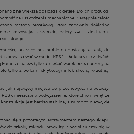
nano z największą dbałością o detale. Do ich produkcji
odporność na uszkodzenia mechaniczne. Następnie całość
łożono metodą proszkową, która zapewnia dokładne
nie, korzystając z szerokiej palety RAL. Dzięki temu
a socjalnego.
mności, przez co bez problemu dostosujesz szafę do
rto zainwestować w model KBS 1 składający się z dwóch
ej komorze należy tylko umieścić worek przeznaczony na
le tylko z półkami skrytkowymi lub skośną wrzutnią.
ać jak najwięcej miejsca do przechowywania odzieży,
afy KBS umieszczono podwyższenie, które chroni wnętrze
konstrukcja jest bardzo stabilna, a mimo to niezwykle
oznać się z pozostałym asortymentem naszego sklepu
ów do szkoły, zakładu pracy itp. Specjalizujemy się w
eleganckie biurka, stoły konferencyjne czy regały