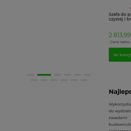
Szafa do 
czystej i 
KBS 3
2 813,99
Cena netto
do koszy
Najlep
Wykorzystan
do wydziel
zasadami 
budownictwa