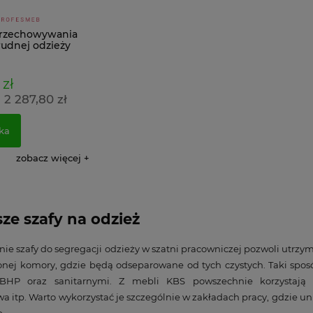
przechowywania
brudnej odzieży
 zł
2 287,80 zł
:
ka
zobacz więcej
sze szafy na odzież
ie szafy do segregacji odzieży w szatni pracowniczej pozwoli utrzy
onej komory, gdzie będą odseparowane od tych czystych. Taki spo
BHP oraz sanitarnymi. Z mebli KBS powszechnie korzystają pr
 itp. Warto wykorzystać je szczególnie w zakładach pracy, gdzie un