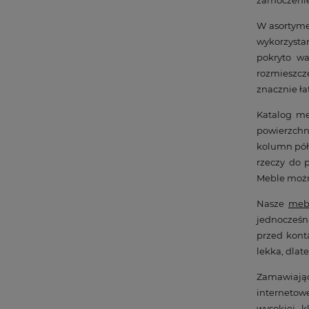
zamoczeni
W asortymen
wykorzystan
pokryto w
rozmieszcz
znacznie ła
Katalog me
powierzchn
kolumn półe
rzeczy do 
Meble możn
Nasze
mebl
jednocześni
przed kont
lekka, dla
Zamawiając
internetow
wysokiej k