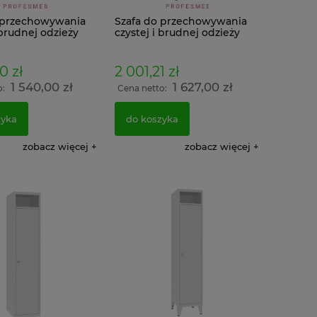
 przechowywania
Szafa do przechowywania
 brudnej odzieży
czystej i brudnej odzieży
MKB 4 na nóżkach
0 zł
2 001,21 zł
1 540,00 zł
1 627,00 zł
o:
Cena netto:
zyka
do koszyka
zobacz więcej
zobacz więcej