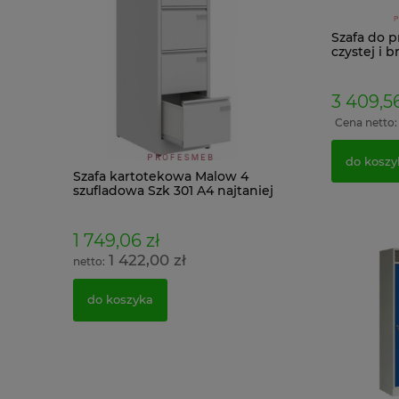
Szafa do 
czystej i 
KBS 2
3 409,56
Cena netto
do koszy
eszakami
Szafa kartotekowa Malow 4
Sejf FRS 32 ogni
szufladowa Szk 301 A4 najtaniej
antywłamaniowy
PROMOCJA
zamek elektroni
1 749,06 zł
1 955,70 zł
1 zł
1 422,00 zł
1 590,00 z
1 zł
do koszyka
do koszyka
ł