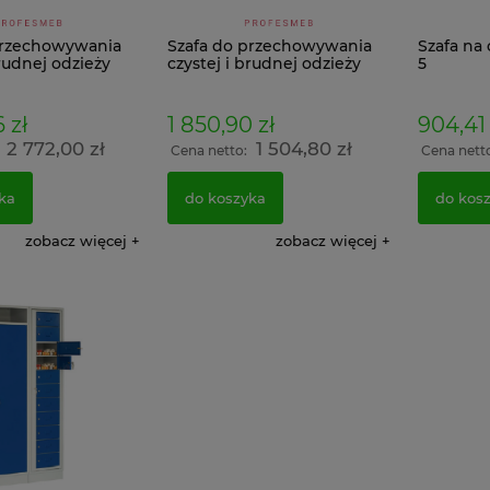
przechowywania
Szafa do przechowywania
Szafa na
brudnej odzieży
czystej i brudnej odzieży
5
KBS 4
 zł
1 850,90 zł
904,41 
2 772,00 zł
1 504,80 zł
:
Cena netto:
Cena nett
ka
do koszyka
do kos
oodporny
Szafa 4 skrytkowa SUS 322 WST -
Solidna meta
 VALBERG EL
PROMOCJA ubraniowa
warsztatowa
zobacz więcej
zobacz więcej
czny
pracownicza do szatni
Grafitowo C
932,34 zł
1 778,58 z
ł
758,00 zł
1 446,
do koszyka
do koszyka