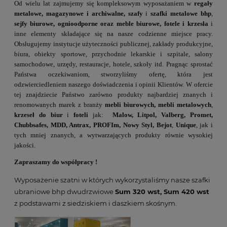
Od wielu lat zajmujemy się kompleksowym wyposażaniem w
regały
metalowe, magazynowe i archiwalne, szafy
i
szafki metalowe bhp
,
sejfy biurowe, ognioodporne oraz meble biurowe, fotele i krzesła
i
inne elementy składające się na nasze codzienne miejsce pracy.
Obsługujemy instytucje użyteczności publicznej, zakłady produkcyjne,
biura, obiekty sportowe, przychodnie lekarskie i szpitale, salony
samochodowe, urzędy, restauracje, hotele, szkoły itd. Pragnąc sprostać
Państwa oczekiwaniom, stworzyliśmy ofertę, która jest
odzwierciedleniem naszego doświadczenia i opinii Klientów. W ofercie
tej znajdziecie Państwo zarówno produkty najbardziej znanych i
renomowanych marek z branży
mebli biurowych, mebli metalowych
,
krzeseł do biur
i
foteli
jak:
Malow, Litpol, Valberg, Promet,
Chubbsafes, MDD, Antrax, PROFIm, Nowy Styl, Bejot
,
Unique
, jak i
tych mniej znanych, a wytwarzających produkty równie wysokiej
jakości.
Zapraszamy do współpracy !
Wyposażenie szatni w których wykorzystaliśmy nasze szafki
ubraniowe bhp dwudrzwiowe
Sum 320 wst, Sum 420 wst
z podstawami z siedziskiem i daszkiem skośnym.