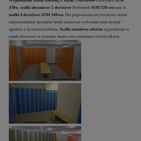
Wyposażenie szatni szkolnej
w
szafki 3 drzwiowe
Profesmeb
SUM
330w
, s
zafki ubraniowe 2 drzwiowe
Profesmeb
SUM 320 wst
oraz w
szafki 4 drzwiowe SUM 340wst
. Dla poprawienia użyteczności szatni
zastosowaliśmy specjalne ławki szatniowe wykonane pod wymiar
zgodnie z życzeniem klienta.
Szafki szatniowe szkolne
wyposażono w
zamki kluczowe w systemie master oraz numerator z breloczkiem