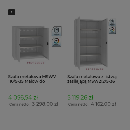
Szafa metalowa MSWV
Szafa metalowa z listwą
110/5-35 Malow do
zasilającą MSW212/5-36
ładowania
Malow do ładowania
elektronarzędzi 3 półki z
elektronarzędzi 7
listwą zasilającą 5
gniazdek 4 półki udźwig
4 056,54 zł
5 119,26 zł
gniazdek 104x100x50cm
700kg 199x120x50cm
3 298,00 zł
4 162,00 zł
Cena netto:
Cena netto: