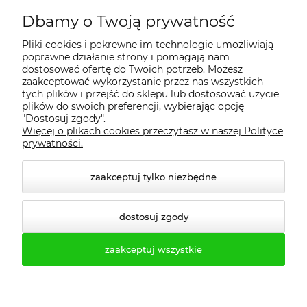
Dbamy o Twoją prywatność
Regulamin
Pliki cookies i pokrewne im technologie umożliwiają
poprawne działanie strony i pomagają nam
Dostawa - realizacja
dostosować ofertę do Twoich potrzeb. Możesz
zaakceptować wykorzystanie przez nas wszystkich
tych plików i przejść do sklepu lub dostosować użycie
Gwarancja i zwroty
plików do swoich preferencji, wybierając opcję
"Dostosuj zgody".
Więcej o plikach cookies przeczytasz w naszej Polityce
Pomoc
prywatności.
zaakceptuj tylko niezbędne
dostosuj zgody
zaakceptuj wszystkie
© 2026 profesmeb.pl. Wszelkie prawa zastrzeżone.
Styl graficzny ShopGadget.pl
Sklep internetowy Shoper.pl