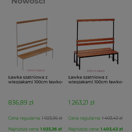
Nowości
Ławka szatniowa z
Ławka szatniowa z
wieszakami 100cm ławko-
wieszakami 100cm ławko-
wieszak jednostronny
wieszak dwustronny Łsz2
Łsz1
836,89 zł
1 263,21 zł
Cena regularna:
1 023,36 zł
Cena regularna:
1 403,43 zł
Najniższa cena:
1 023,36 zł
Najniższa cena:
1 403,43 zł
Se
Szafa metalowa MSWV 110/5-35 Malow do
Fo