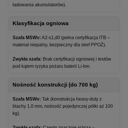
ładowania akumulatorów).
Klasyfikacja ogniowa
Szafa MSWv:
A2-s1,d0 (pełna certyfikacja ITB –
materiał niepalny, bezpieczny dla stref PPOŻ).
Zwykła szafa:
Brak certyfikacji ogniowej i testów
pod kątem ryzyka pożaru baterii Li-Ion.
Nośność konstrukcji (do 700 kg)
Szafa MSWv:
Tak (konstrukcja heavy-duty z
blachy 1,0 mm, nośność pojedynczej półki aż 100
kg).
Zwykła szafa:
Często znacznie niższa –