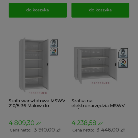
do koszyka
do koszyka
Szafa warsztatowa MSWV
Szafka na
210/5-36 Malow do
elektronarzędzia MSWV
ładowania
112/5-35 Malow metalowa
elektronarzędzi
warsztatowa zamykana
metalowa 4 półkowa
zamkiem Ronis 2 półki
4 809,30 zł
4 238,58 zł
700kg udźwigu
nośność 400kg
3 910,00 zł
3 446,00 zł
199x100x50cm
104x120x50cm
Cena netto:
Cena netto: