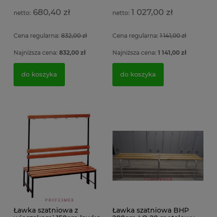
Ar
ładowania elektronarzędzi 3 półki z listwą zasilającą
po
680,40 zł
1 027,00 zł
5 gniazdek 104x100x50cm
ob
si
Cena regularna:
832,00 zł
Cena regularna:
1 141,00 zł
2 
4 056,54 zł
1
Najniższa cena:
832,00 zł
Najniższa cena:
1 141,00 zł
3 298,00 zł
do koszyka
do koszyka
do koszyka
Ławka szatniowa z
Ławka szatniowa BHP