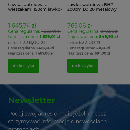
Ławka szatniowa z
Ławka szatniowa BHP
wieszakami 150cm ławko-
200cm ŁO 20 metalowy
wieszak dwustronny
stelaż. siedzisko z drewna
Łsz2a
1 645,74 zł
765,06 zł
Cena regularna:
1 829,01 zł
Cena regularna:
849,93 zł
Najniższa cena:
1 829,01 zł
Najniższa cena:
849,93 zł
1 338,00 zł
622,00 zł
Cena regularna:
1 487,00 zł
Cena regularna:
691,00 zł
Najniższa cena:
1 487,00 zł
Najniższa cena:
691,00 zł
do koszyka
do koszyka
Newsletter
Podaj swój adres e-mail, jeżeli chcesz
otrzymywać informacje o nowościach i
promocjach.