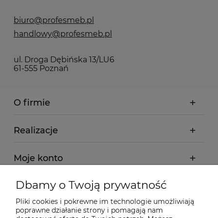
biuro@profesmeb.pl
handlowy@profesmeb.pl
ul. Droga Dębińska 13/LU6
61-555 Poznań
O firmie
Realizacje
Moje konto
Dbamy o Twoją prywatność
Regulamin
Pliki cookies i pokrewne im technologie umożliwiają
poprawne działanie strony i pomagają nam
Dostawa - realizacja