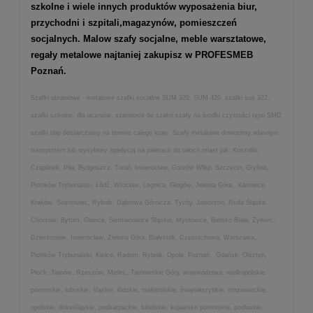
szkolne
i wiele innych produktów wyposażenia biur,
przychodni i szpitali,magazynów, pomieszczeń
socjalnych. Malow szafy socjalne, meble warsztatowe,
regały metalowe najtaniej zakupisz w PROFESMEB
Poznań.
Szafki ubraniowe - metalowe szafki socjalne SUM 320, SUM 420, szafki sus 322,
szafki szkolne, dla uczniów, szatniowe do szatni,szafy na środki czystości typu SMD
szafki bhp dostarczamy na terenie całego kraju. Szafy metalowe dowozimy własnym
transportem lub wysyłamy spedycją na paletach do takich miast jak: Koszalin,
Czaplinek, Piła, Bydgoszcz, Toruń, Inowrocław, Gorzów Wlkp, Szczecin, Gryfino,
Piotrków Trybunalski, Łódź, Wrocław, Legnica, Głogów, Jelenia Góra, Katowice,
Kraków, Sosnowiec, Rybnik, Dąbrowa Górnicza, Tychy, Jaworzno, Ruda Śląska,
Chorzów, Bytom, Gliwice, Siemianowice Śląskie, Mysłowice, Bielsko Biała, Żywiec,
Dzierżoniów, Inowrocław, Zielona Góra, Białystok, Częstochowa, Warszawa,
Piotrków Trybunalski, Kielce, Radom, Rybnik, Opole, Poznań, Gdańsk, Olsztyn,
Płock, Tarnów, Rzeszów, Mielec, Tarnowskie Góry, województwa: wielkopolskie,
pomorskie, lubuskie, śląskie, łódzkie, małopolskie, świętokrzyskie, mazowieckie,
opolskie, dolnośląskie, podkarpackie, lubelskie, kujawsko pomorskie, podlaskie,