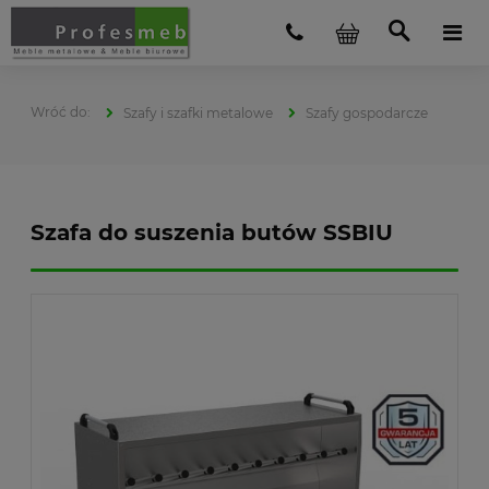
Szafy i szafki metalowe
Szafy gospodarcze
Szafa do suszenia butów SSBIU