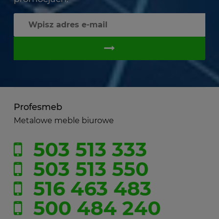
Profesmeb
Metalowe meble biurowe
503 513 333
503 513 550
516 463 483
500 484 240