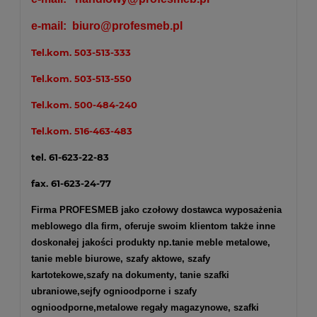
e-mail:
biuro@profesmeb.pl
Tel.kom.
503-513-333
Tel.kom.
503-513-550
Tel.kom.
500-484-240
Tel.kom.
516-463-483
tel. 61-623-22-83
fax. 61-623-24-77
Firma PROFESMEB jako czołowy dostawca wyposażenia
meblowego dla firm, oferuje swoim klientom także inne
doskonałej jakości produkty np.
tanie meble metalowe
,
tanie meble biurowe
,
szafy aktowe
,
szafy
kartotekowe
,
szafy na dokumenty
, tanie szafki
ubraniowe,
sejfy ognioodporne
i
szafy
ognioodporne
,
metalowe regały magazynowe
,
szafki