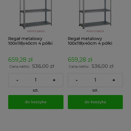
Regał metalowy
Regał metalowy
100x118x40cm 4 półki
100x118x40cm 4 półki
200kg/p malowany
200kg/p ocynkowany
skręcany śrubowo na
skręcany śrubowo na
dokumenty w archiwum i
dokumenty w archiwum i
659,28 zł
659,28 zł
do magazynu
do magazynu
536,00 zł
536,00 zł
Cena netto:
Cena netto:
-
+
-
+
szt.
szt.
do koszyka
do koszyka