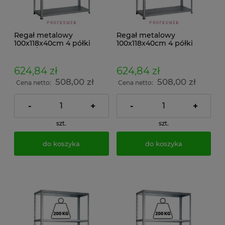
Regał metalowy
Regał metalowy
100x118x40cm 4 półki
100x118x40cm 4 półki
150kg/p malowany
150kg/p ocynkowany
skręcany śrubowo na
skręcany śrubowo na
dokumenty w archiwum i
dokumenty w archiwum i
624,84 zł
624,84 zł
do magazynu
do magazynu
508,00 zł
508,00 zł
Cena netto:
Cena netto:
-
+
-
+
szt.
szt.
do koszyka
do koszyka