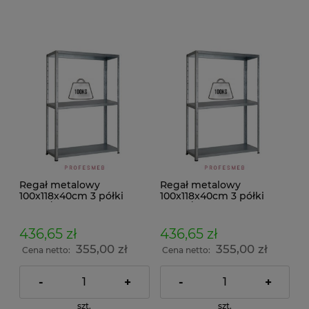
Regał metalowy
Regał metalowy
100x118x40cm 3 półki
100x118x40cm 3 półki
100kg/p malowany
100kg/p ocynkowany
skręcany śrubowo na
skręcany śrubowo na
dokumenty w archiwum i
dokumenty w archiwum i
436,65 zł
436,65 zł
do magazynu
do magazynu
355,00 zł
355,00 zł
Cena netto:
Cena netto:
-
+
-
+
szt.
szt.