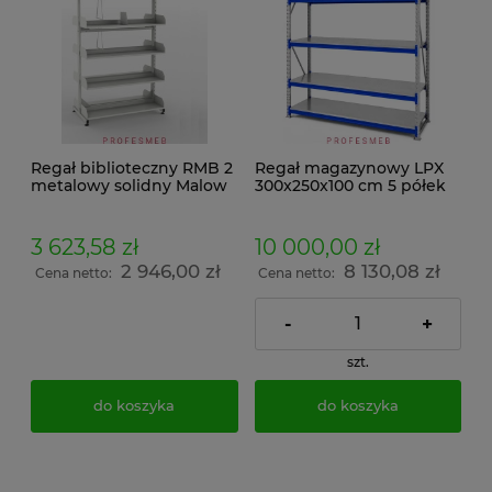
Regał biblioteczny RMB 2
Regał magazynowy LPX
metalowy solidny Malow
300x250x100 cm 5 półek
dwustronny na książki i
metalowych, 300
dokumenty
kg/półkę
3 623,58 zł
10 000,00 zł
2 946,00 zł
8 130,08 zł
Cena netto:
Cena netto:
-
+
szt.
do koszyka
do koszyka