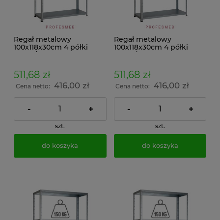
Regał metalowy
Regał metalowy
100x118x30cm 4 półki
100x118x30cm 4 półki
100kg/p malowany
100kg/p ocynkowany
skręcany śrubowo na
skręcany śrubowo na
dokumenty w archiwum i
dokumenty w archiwum i
511,68 zł
511,68 zł
do magazynu
do magazynu
416,00 zł
416,00 zł
Cena netto:
Cena netto:
-
+
-
+
szt.
szt.
do koszyka
do koszyka