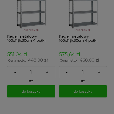
Regał metalowy
Regał metalowy
100x118x30cm 4 półki
100x118x30cm 4 półki
150kg/p malowany
150kg/p ocynkowany
skręcany śrubowo na
skręcany śrubowo na
dokumenty w archiwum i
dokumenty w archiwum i
551,04 zł
575,64 zł
do magazynu
do magazynu
448,00 zł
468,00 zł
Cena netto:
Cena netto:
-
+
-
+
szt.
szt.
do koszyka
do koszyka