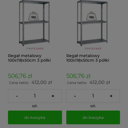
Regał metalowy
Regał metalowy
100x118x50cm 3 półki
100x118x50cm 3 półki
100kg/p malowany
100kg/p ocynkowany
skręcany śrubowo na
skręcany śrubowo na
dokumenty w archiwum i
dokumenty w archiwum i
506,76 zł
506,76 zł
do magazynu
do magazynu
412,00 zł
412,00 zł
Cena netto:
Cena netto:
-
+
-
+
szt.
szt.
do koszyka
do koszyka