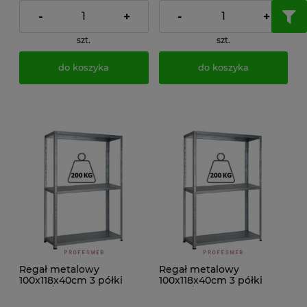
-
+
-
+
szt.
szt.
do koszyka
do koszyka
Regał metalowy
Regał metalowy
100x118x40cm 3 półki
100x118x40cm 3 półki
200kg/p malowany
200kg/p ocynkowany
skręcany śrubowo na
skręcany śrubowo na