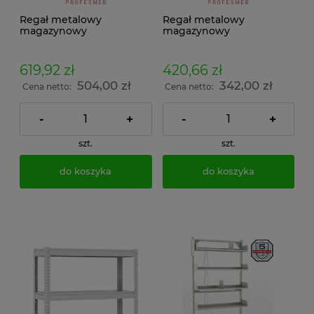
Regał metalowy
Regał metalowy
magazynowy
magazynowy
100x118x50cm malowany
150x118x30cm
3 półki 200kg/p
ocynkowany 3 półki
przemysłowy
100kg/p przemysłowy
619,92 zł
420,66 zł
warsztatowy do
warsztatowy do
504,00 zł
342,00 zł
magazynu
magazynu
Cena netto:
Cena netto:
-
+
-
+
szt.
szt.
do koszyka
do koszyka