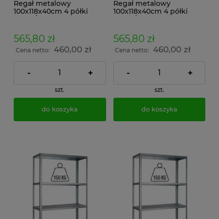
Regał metalowy
Regał metalowy
100x118x40cm 4 półki
100x118x40cm 4 półki
100kg/p malowany
100kg/p ocynkowany
skręcany śrubowo na
skręcany śrubowo na
dokumenty w archiwum i
dokumenty w archiwum i
565,80 zł
565,80 zł
do magazynu
do magazynu
460,00 zł
460,00 zł
Cena netto:
Cena netto:
-
+
-
+
szt.
szt.
do koszyka
do koszyka