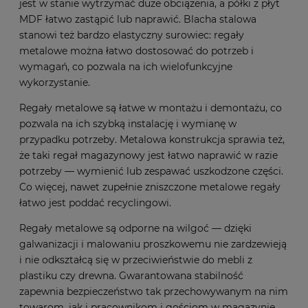
jest w stanie wytrzymać duże obciążenia, a półki z płyt
MDF łatwo zastąpić lub naprawić. Blacha stalowa
stanowi też bardzo elastyczny surowiec: regały
metalowe można łatwo dostosować do potrzeb i
wymagań, co pozwala na ich wielofunkcyjne
wykorzystanie.
Regały metalowe są łatwe w montażu i demontażu, co
pozwala na ich szybką instalację i wymianę w
przypadku potrzeby. Metalowa konstrukcja sprawia też,
że taki regał magazynowy jest łatwo naprawić w razie
potrzeby — wymienić lub zespawać uszkodzone części.
Co więcej, nawet zupełnie zniszczone metalowe regały
łatwo jest poddać recyclingowi.
Regały metalowe są odporne na wilgoć — dzięki
galwanizacji i malowaniu proszkowemu nie zardzewieją
i nie odkształcą się w przeciwieństwie do mebli z
plastiku czy drewna. Gwarantowana stabilność
zapewnia bezpieczeństwo tak przechowywanym na nim
towarom, jak i pracownikom i gościom w magazynie.