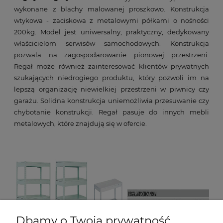
wykonane z blachy malowanej proszkowo. Konstrukcja
wtykowa - zaciskowa z metalowymi półkami o nośności
200kg. Model jest uniwersalny, praktyczny, dedykowany
właścicielom serwisów samochodowych. Konstrukcja
pozwala na zagospodarowanie pionowej przestrzeni.
Regał może również zainteresować klientów prywatnych
szukających niedrogiego produktu, który pozwoli im na
lepszą organizację niewielkiej przestrzeni w piwnicy czy
garażu. Solidna konstrukcja uniemożliwia przesuwanie czy
chybotanie konstrukcji. Regał pasuje do innych mebli
metalowych, które znajdują się w ofercie.
Dbamy o Twoją prywatność