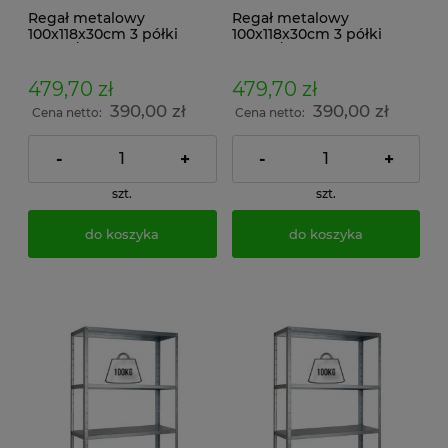
Regał metalowy
Regał metalowy
100x118x30cm 3 półki
100x118x30cm 3 półki
200kg/p malowany
200kg/p ocynkowany
skręcany śrubowo na
skręcany śrubowo na
dokumenty w archiwum i
dokumenty w archiwum i
479,70 zł
479,70 zł
do magazynu
do magazynu
390,00 zł
390,00 zł
Cena netto:
Cena netto:
-
+
-
+
szt.
szt.
do koszyka
do koszyka