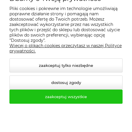
Pliki cookies i pokrewne im technologie umożliwiają
poprawne działanie strony i pomagają nam
dostosować ofertę do Twoich potrzeb. Możesz
zaakceptować wykorzystanie przez nas wszystkich
tych plików i przejść do sklepu lub dostosować użycie
plików do swoich preferencji, wybierając opcję
"Dostosuj zgody".
Rodzaje regałów magazynowych
Więcej o plikach cookies przeczytasz w naszej Polityce
prywatności.
metalowych
zaakceptuj tylko niezbędne
Regały metalowe szerokie 200cm i 250cm. SYSTEM
PROFES-MTA - regały o bardzo mocnej konstrukcji. Model
przeznaczony jest do magazynu, w którym składowane są
dostosuj zgody
ciężkie ładunki. Twarde półki wytrzymują obciążenie 400-
500 kilogramów w zależności od wybranego przez klienta
zaakceptuj wszystkie
modelu. Standardowo regał ma cztery poziomy.