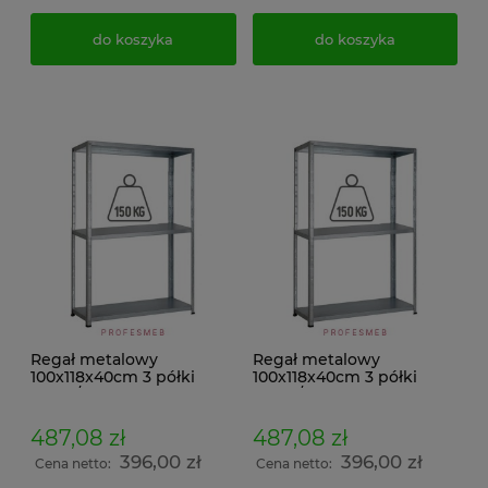
do koszyka
do koszyka
Regał metalowy
Regał metalowy
100x118x40cm 3 półki
100x118x40cm 3 półki
150kg/p malowany
150kg/p ocynkowany
skręcany śrubowo na
skręcany śrubowo na
dokumenty w archiwum i
dokumenty w archiwum i
487,08 zł
487,08 zł
do magazynu
do magazynu
396,00 zł
396,00 zł
Cena netto:
Cena netto: