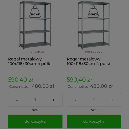
Regał metalowy
Regał metalowy
100x118x30cm 4 półki
100x118x30cm 4 półki
200kg/p malowany
200kg/p ocynkowany
skręcany śrubowo na
skręcany śrubowo na
dokumenty w archiwum i
dokumenty w archiwum i
590,40 zł
590,40 zł
do magazynu
do magazynu
480,00 zł
480,00 zł
Cena netto:
Cena netto:
-
+
-
+
szt.
szt.
do koszyka
do koszyka