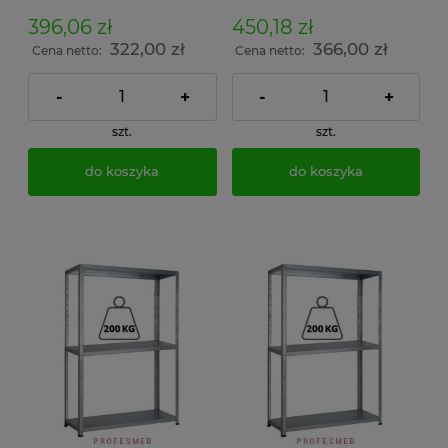
skręcany śrubowo na
skręcany śrubowo na
dokumenty w archiwum i
dokumenty w archiwum i
396,06 zł
450,18 zł
do magazynu
do magazynu
322,00 zł
366,00 zł
Cena netto:
Cena netto:
-
+
-
+
szt.
szt.
do koszyka
do koszyka