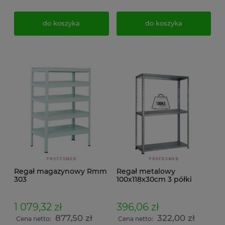
do koszyka
do koszyka
Regał magazynowy Rmm
Regał metalowy
303
100x118x30cm 3 półki
100kg/p malowany
skręcany śrubowo na
dokumenty w archiwum i
1 079,32 zł
396,06 zł
do magazynu
877,50 zł
322,00 zł
Cena netto:
Cena netto: