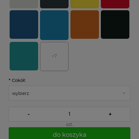
+7
*
Cokół:
-
+
szt.
do koszyka