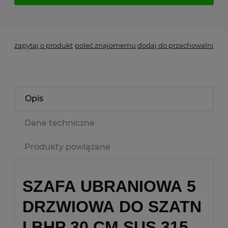
*
- Pole wymagane
zapytaj o produkt
poleć znajomemu
dodaj do przechowalni
Opis
Dane techniczne
Produkty powiązane
SZAFA UBRANIOWA 5
DRZWIOWA DO SZATN
I BHP 30 CM SUS 315