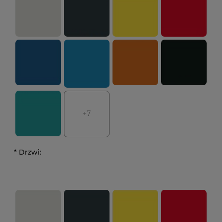
+7
*
Drzwi: