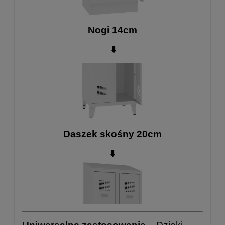
Nogi 14cm
⬇️
Daszek skośny 20cm
⬇️