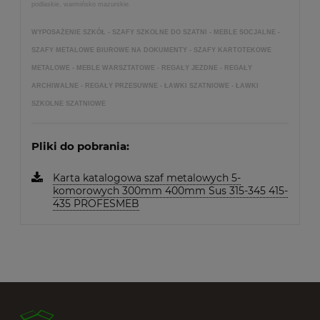
podlaskie, warmińsko mazurskie.
WYPOSAŻENIE SZKÓŁ - SZAFY SZKOLNE DO SZATNI - MEBLE SOCJALNE -
SZAFY METALOWE BIUROWE NA DOKUMENTY - SZAFY KARTOTEKOWE
METALOWE - MEBLE WARSZTATOWE - REGAŁY JEZDNE - REGAŁY
ARCHIWALNE - REGAŁY PRZESUWNE - ŁAWKI SZATNIOWE - ŁAWKI
SZKOLNE SZATNIOWE
Pliki do pobrania:
Karta katalogowa szaf metalowych 5-
komorowych 300mm 400mm Sus 315-345 415-
435 PROFESMEB