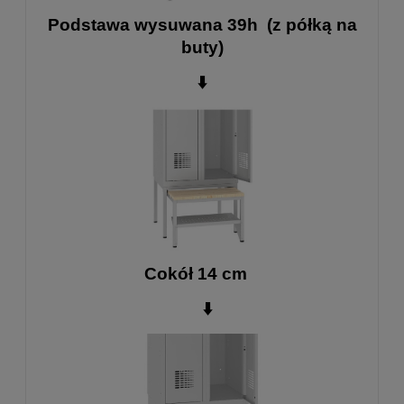
Podstawa wysuwana 39h (z półką na
buty)
⬇️
Cokół 14 cm
⬇️