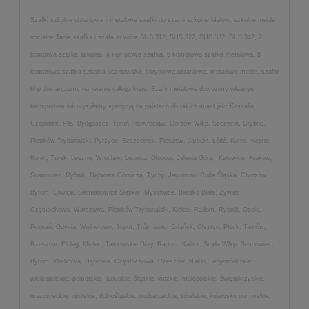
Szafki szkolne ubraniowe - metalowe szafki do szatni szkolne Malow, szkolne meble
socjalne,Tania szafka i szafa szkolna SUS 312, SUS 322, SUS 332, SUS 342, 2
komorwa szafka szkolna, 4 komorowa szafka, 6 komorowa szafka metalowa, 8
komorowa szafka szkolna uczniowska, skrytkowe,ubraniowe, metalowe meble, szafki
bhp dostarczamy na terenie całego kraju. Szafy metalowe dowozimy własnym
transportem lub wysyłamy spedycją na paletach do takich miast jak: Koszalin,
Czaplinek, Piła, Bydgoszcz, Toruń, Inowrocław, Gorzów Wlkp, Szczecin, Gryfino,
Piotrków Trybunalski, Pyrzyce, Szczecinek, Pleszew, Jarocin, Łódź, Kutno, Kępno,
Konin, Turek, Leszno, Wrocław, Legnica, Głogów, Jelenia Góra, Katowice, Kraków,
Sosnowiec, Rybnik, Dąbrowa Górnicza, Tychy, Jaworzno, Ruda Śląska, Chorzów,
Bytom, Gliwice, Siemianowice Śląskie, Mysłowice, Bielsko Biała, Żywiec,
Częstochowa, Warszawa, Piotrków Trybunalski, Kielce, Radom, Rybnik, Opole,
Poznań, Gdynia, Wejherowo, Sopot, Trójmiasto, Gdańsk, Olsztyn, Płock, Tarnów,
Rzeszów, Elbląg, Mielec, Tarnowskie Góry, Radom, Kalisz, Środa Wlkp, Sosnowiec,
Bytom, Wieliczka, Dąbrowa, Częstochowa, Rzeszów, Nakło, województwa:
wielkopolskie, pomorskie, lubuskie, śląskie, łódzkie, małopolskie, świętokrzyskie,
mazowieckie, opolskie, dolnośląskie, podkarpackie, lubelskie, kujawsko pomorskie,