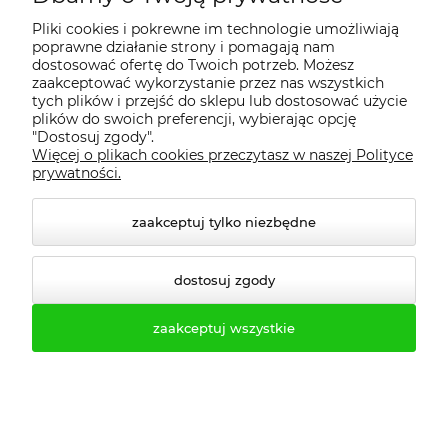
Pliki cookies i pokrewne im technologie umożliwiają
poprawne działanie strony i pomagają nam
dostosować ofertę do Twoich potrzeb. Możesz
zaakceptować wykorzystanie przez nas wszystkich
tych plików i przejść do sklepu lub dostosować użycie
plików do swoich preferencji, wybierając opcję
"Dostosuj zgody".
Więcej o plikach cookies przeczytasz w naszej Polityce
Ławka szatniowa z
Ławka szatniowa BHP
prywatności.
wieszakami 150cm ławko-
200cm ŁO 20 metalowy
wieszak dwustronny
stelaż. siedzisko z drewna
Łsz2a
zaakceptuj tylko niezbędne
1 645,74 zł
765,06 zł
Cena regularna:
1 829,01 zł
Cena regularna:
849,93 zł
Najniższa cena:
1 829,01 zł
Najniższa cena:
849,93 zł
dostosuj zgody
1 338,00 zł
622,00 zł
Cena regularna:
1 487,00 zł
Cena regularna:
691,00 zł
zaakceptuj wszystkie
Najniższa cena:
1 487,00 zł
Najniższa cena:
691,00 zł
do koszyka
do koszyka