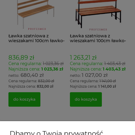
Ławka szatniowa z
Ławka szatniowa z
wieszakami 100cm ławko-
wieszakami 100cm ławko-
wieszak jednostronny
wieszak dwustronny Łsz2
Łsz1
836,89 zł
1 263,21 zł
Cena regularna:
1 023,36 zł
Cena regularna:
1 403,43 zł
Najniższa cena:
1 023,36 zł
Najniższa cena:
1 403,43 zł
680,40 zł
1 027,00 zł
Cena regularna:
832,00 zł
Cena regularna:
1 141,00 zł
Najniższa cena:
832,00 zł
Najniższa cena:
1 141,00 zł
do koszyka
do koszyka
Dbamy o Twoją prywatność