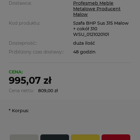
Dostawca:
Profesmeb Meble
Metalowe Producent
Malow
Kod produktu:
Szafa BHP Sus 315 Malow
+ cokół 310
WSU_0121020101
Dostepność::
duża ilość
Przbliżony czas dostawy::
48 godzin
CENA:
995,07 zł
Cena netto:
809,00 zł
*
Korpus: