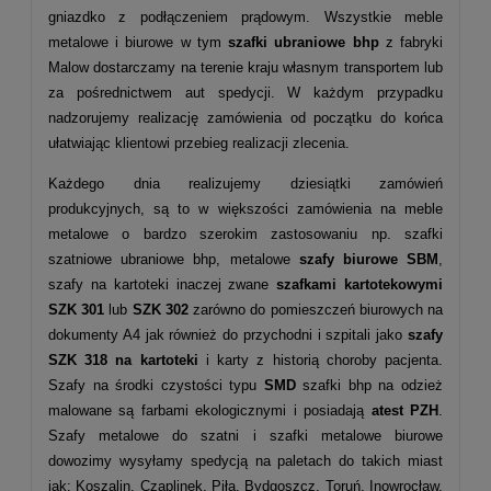
gniazdko z podłączeniem prądowym. Wszystkie meble
metalowe i biurowe w tym
szafki ubraniowe bhp
z fabryki
Malow dostarczamy na terenie kraju własnym transportem lub
za pośrednictwem aut spedycji. W każdym przypadku
nadzorujemy realizację zamówienia od początku do końca
ułatwiając klientowi przebieg realizacji zlecenia.
Każdego dnia realizujemy dziesiątki zamówień
produkcyjnych, są to w większości zamówienia na meble
metalowe o bardzo szerokim zastosowaniu np. szafki
szatniowe ubraniowe bhp, metalowe
szafy biurowe SBM
,
szafy na kartoteki inaczej zwane
szafkami kartotekowymi
SZK 301
lub
SZK 302
zarówno do pomieszczeń biurowych na
dokumenty A4 jak również do przychodni i szpitali jako
szafy
SZK 318 na kartoteki
i karty z historią choroby pacjenta.
Szafy na środki czystości typu
SMD
szafki bhp na odzież
malowane są farbami ekologicznymi i posiadają
atest PZH
.
Szafy metalowe do szatni i szafki metalowe biurowe
dowozimy wysyłamy spedycją na paletach do takich miast
jak: Koszalin, Czaplinek, Piła, Bydgoszcz, Toruń, Inowrocław,