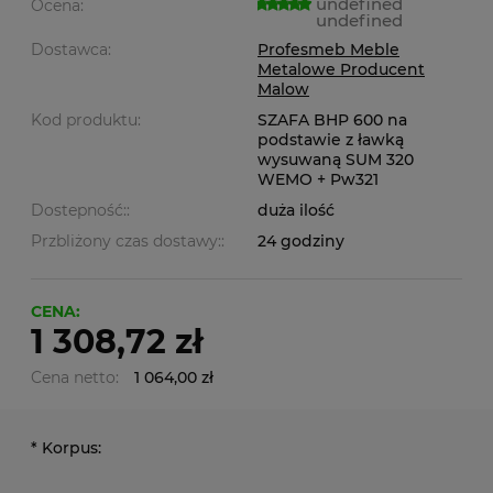
undefined
Ocena:
undefined
Dostawca:
Profesmeb Meble
Metalowe Producent
Malow
Kod produktu:
SZAFA BHP 600 na
podstawie z ławką
wysuwaną SUM 320
WEMO + Pw321
Dostepność::
duża ilość
Przbliżony czas dostawy::
24 godziny
CENA:
1 308,72 zł
Cena netto:
1 064,00 zł
*
Korpus: