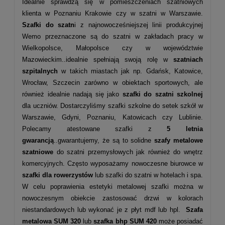
Idealnie sprawdzą się w pomieszczeniach szatniowych
klienta w Poznaniu Krakowie czy w szatni w Warszawie.
Szafki do szatn
i z najnowocześniejszej linii produkcyjnej
Wemo przeznaczone są do szatni w zakładach pracy w
Wielkopolsce, Małopolsce czy w województwie
Mazowieckim..idealnie spełniają swoją rolę w
szatniach
szpitalnych
w takich miastach jak np. Gdańsk, Katowice,
Wrocław, Szczecin zarówno w obiektach sportowych, ale
również idealnie nadają się jako
szafki do szatni szkolnej
dla uczniów. Dostarczyliśmy szafki szkolne do setek szkół w
Warszawie, Gdyni, Poznaniu, Katowicach czy Lublinie.
Polecamy atestowane szafki z
5 letnia
gwarancją
..gwarantujemy, że są to solidne
szafy metalowe
szatniowe
do szatni przemysłowych jak również do wnętrz
komercyjnych. Często wyposażamy nowoczesne biurowce w
szafki dla rowerzystów
lub szafki do szatni w hotelach i spa.
W celu poprawienia estetyki metalowej szafki można w
nowoczesnym obiekcie zastosować drzwi w kolorach
niestandardowych lub wykonać je z płyt mdf lub hpl.
Szafa
metalowa
SUM 320
lub
szafka bhp SUM 420
może posiadać