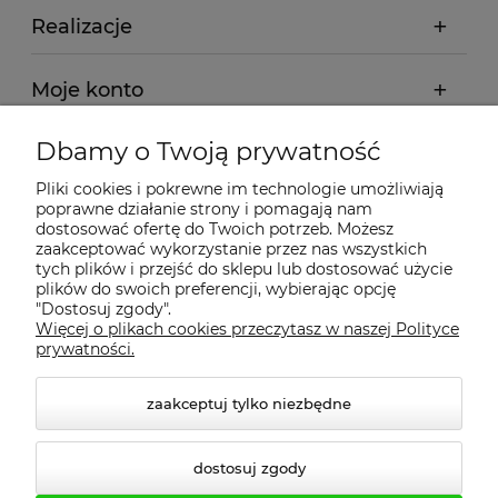
Realizacje
Moje konto
Dbamy o Twoją prywatność
Regulamin
Pliki cookies i pokrewne im technologie umożliwiają
poprawne działanie strony i pomagają nam
Dostawa - realizacja
dostosować ofertę do Twoich potrzeb. Możesz
zaakceptować wykorzystanie przez nas wszystkich
tych plików i przejść do sklepu lub dostosować użycie
Gwarancja i zwroty
plików do swoich preferencji, wybierając opcję
"Dostosuj zgody".
Więcej o plikach cookies przeczytasz w naszej Polityce
Pomoc
prywatności.
zaakceptuj tylko niezbędne
dostosuj zgody