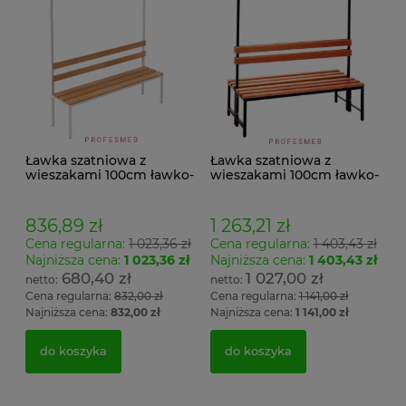
Ławka szatniowa z
Ławka szatniowa z
wieszakami 100cm ławko-
wieszakami 100cm ławko-
wieszak jednostronny
wieszak dwustronny Łsz2
Łsz1
836,89 zł
1 263,21 zł
Cena regularna:
1 023,36 zł
Cena regularna:
1 403,43 zł
Najniższa cena:
1 023,36 zł
Najniższa cena:
1 403,43 zł
680,40 zł
1 027,00 zł
Cena regularna:
832,00 zł
Cena regularna:
1 141,00 zł
Najniższa cena:
832,00 zł
Najniższa cena:
1 141,00 zł
do koszyka
do koszyka