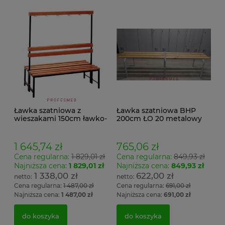
Ławka szatniowa z
Ławka szatniowa BHP
wieszakami 150cm ławko-
200cm ŁO 20 metalowy
wieszak dwustronny
stelaż. siedzisko z drewna
Łsz2a
1 645,74 zł
765,06 zł
Cena regularna:
1 829,01 zł
Cena regularna:
849,93 zł
Najniższa cena:
1 829,01 zł
Najniższa cena:
849,93 zł
1 338,00 zł
622,00 zł
Cena regularna:
1 487,00 zł
Cena regularna:
691,00 zł
Najniższa cena:
1 487,00 zł
Najniższa cena:
691,00 zł
do koszyka
do koszyka