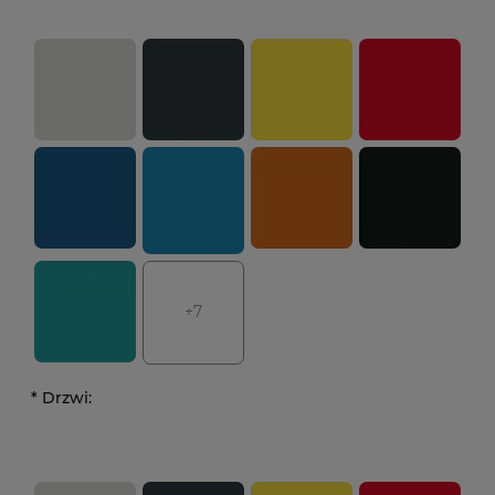
+7
*
Drzwi: