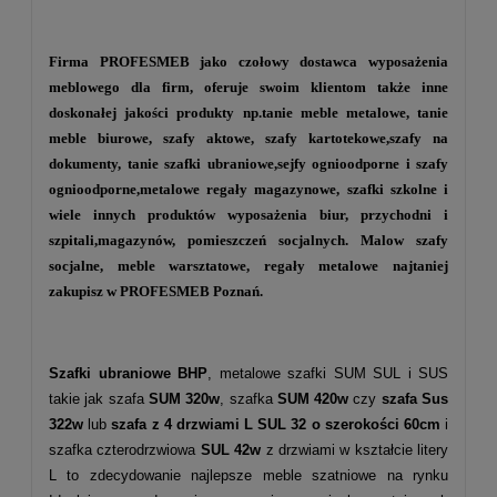
Firma PROFESMEB jako czołowy dostawca wyposażenia
meblowego dla firm, oferuje swoim klientom także inne
doskonałej jakości produkty np.
tanie meble metalowe
,
tanie
meble biurowe
,
szafy aktowe
,
szafy kartotekowe
,
szafy na
dokumenty
, tanie szafki ubraniowe,
sejfy ognioodporne
i
szafy
ognioodporne
,
metalowe regały magazynowe
,
szafki szkolne
i
wiele innych produktów wyposażenia biur, przychodni i
szpitali,magazynów, pomieszczeń socjalnych. Malow szafy
socjalne, meble warsztatowe, regały metalowe najtaniej
zakupisz w PROFESMEB Poznań.
Szafki ubraniowe BHP
, metalowe szafki SUM SUL i SUS
takie jak szafa
SUM 320w
, szafka
SUM 420w
czy
szafa Sus
322w
lub
szafa z 4 drzwiami L SUL 32 o szerokości 60cm
i
szafka czterodrzwiowa
SUL 42w
z drzwiami w kształcie litery
L to zdecydowanie najlepsze meble szatniowe na rynku