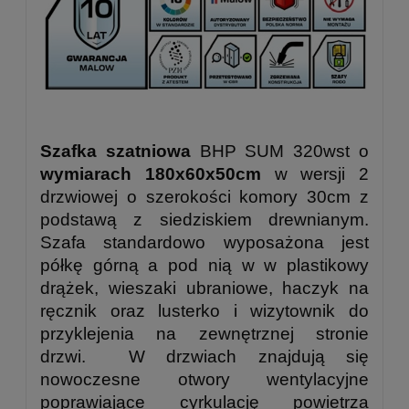
Szafka szatniowa
BHP SUM 320wst o
wymiarach 180x60x50cm
w wersji 2
drzwiowej o szerokości komory 30cm z
podstawą z siedziskiem drewnianym.
Szafa standardowo wyposażona jest
półkę górną a pod nią w w plastikowy
drążek, wieszaki ubraniowe, haczyk na
ręcznik oraz lusterko i wizytownik do
przyklejenia na zewnętrznej stronie
drzwi. W drzwiach znajdują się
nowoczesne otwory wentylacyjne
poprawiające cyrkulację powietrza