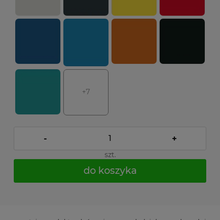
+7
-
+
szt.
do koszyka
*
- Pole wymagane